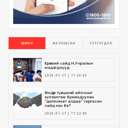
ШИНЭ
ИХ УНШСАН
СЭТГЭГДЭЛ
Ерөнхий сайд Н.Учралын
мэдэгдлүүд
2026-07-27 | 11:26:45
Өндөр түвшний айлчныг
хүлээлгэж бухимдуулан
“дипломат алдаа” гаргасан
сайд хэн бэ?
2026-07-27 | 11:22:40