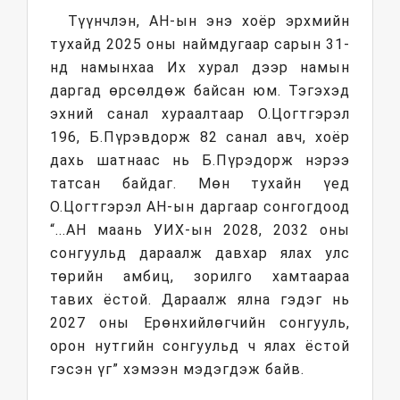
Түүнчлэн, АН-ын энэ хоёр эрхмийн
тухайд 2025 оны наймдугаар сарын 31-
нд намынхаа Их хурал дээр намын
даргад өрсөлдөж байсан юм. Тэгэхэд
эхний санал хураалтаар О.Цогтгэрэл
196, Б.Пүрэвдорж 82 санал авч, хоёр
дахь шатнаас нь Б.Пүрэдорж нэрээ
татсан байдаг. Мөн тухайн үед
О.Цогтгэрэл АН-ын даргаар сонгогдоод
“...АН маань УИХ-ын 2028, 2032 оны
сонгуульд дараалж давхар ялах улс
төрийн амбиц, зорилго хамтаараа
тавих ёстой. Дараалж ялна гэдэг нь
2027 оны Ерөнхийлөгчийн сонгууль,
орон нутгийн сонгуульд ч ялах ёстой
гэсэн үг” хэмээн мэдэгдэж байв.