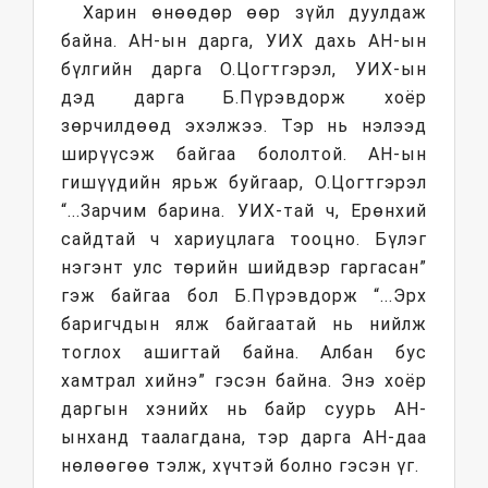
Харин өнөөдөр өөр зүйл дуулдаж
байна. АН-ын дарга, УИХ дахь АН-ын
бүлгийн дарга О.Цогтгэрэл, УИХ-ын
дэд дарга Б.Пүрэвдорж хоёр
зөрчилдөөд эхэлжээ. Тэр нь нэлээд
ширүүсэж байгаа бололтой. АН-ын
гишүүдийн ярьж буйгаар, О.Цогтгэрэл
“...Зарчим барина. УИХ-тай ч, Ерөнхий
сайдтай ч хариуцлага тооцно. Бүлэг
нэгэнт улс төрийн шийдвэр гаргасан”
гэж байгаа бол Б.Пүрэвдорж “...Эрх
баригчдын ялж байгаатай нь нийлж
тоглох ашигтай байна. Албан бус
хамтрал хийнэ” гэсэн байна. Энэ хоёр
даргын хэнийх нь байр суурь АН-
ынханд таалагдана, тэр дарга АН-даа
нөлөөгөө тэлж, хүчтэй болно гэсэн үг.