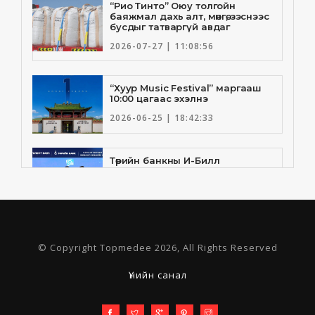
“Рио Тинто” Оюу толгойн
баяжмал дахь алт, мөнгө, зэснээс
бусдыг татваргүй авдаг
2026-07-27 | 11:08:56
“Хуур Music Festival” маргааш
10:00 цагаас эхэлнэ
2026-06-25 | 18:42:33
Төрийн банкны И-Билл
үйлчилгээнд Голомт банк
нэгдлээ
2026-06-25 | 9:33:55
Төрийн банк, Санхүү Эдийн
© Copyright Topmedee 2026, All Rights Reserved
Засгийн Их Сургууль хамтын
ажиллагааны санамж бичгээ
шинэчлэн байгууллаа
Үнийн санал
2026-06-23 | 16:30:21