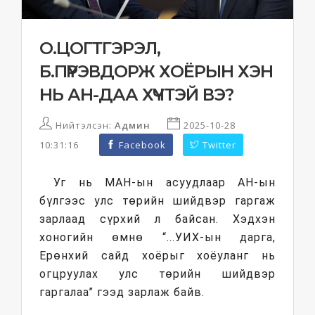
О.ЦОГТГЭРЭЛ,
Б.ПҮРЭВДОРЖ ХОЁРЫН ХЭН
НЬ АН-ДАА ХҮЧТЭЙ ВЭ?
Нийтэлсэн:
Админ
2025-10-28
10:31:16
Facebook
Twitter
Уг нь МАН-ын асуудлаар АН-ын
бүлгээс улс төрийн шийдвэр гаргаж
зарлаад сүрхий л байсан. Хэдхэн
хоногийн өмнө “...УИХ-ын дарга,
Ерөнхий сайд хоёрыг хоёуланг нь
огцруулах улс төрийн шийдвэр
гаргалаа” гээд зарлаж байв.