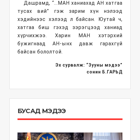
Дашрамд, “...МАН ханиахад АН хатгаа
тусах вий” гэж зарим хүн нэлээд
хэдийнээс хэлээд л байсан. Юутай ч,
хатгаа биш гэхэд зэрэгцээд ханиад
хүрчихжээ. Харин МАН хэтэрхий
бужигнаад АН-ынх давж гарахгүй
байсан бололтой.
Эх сурвалж: “Зууны мэдээ”
сонин
Б.ГАРЬД
БУСАД МЭДЭЭ