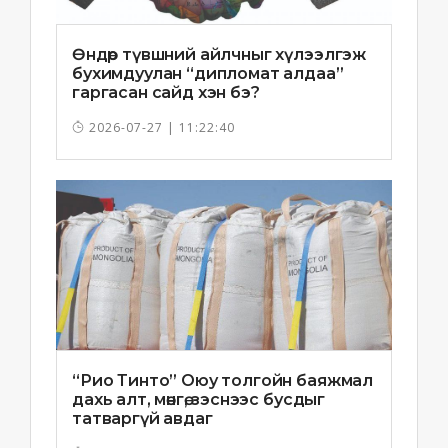
Өндөр түвшний айлчныг хүлээлгэж
бухимдуулан “дипломат алдаа”
гаргасан сайд хэн бэ?
2026-07-27 | 11:22:40
“Рио Тинто” Оюу толгойн баяжмал
дахь алт, мөнгө, зэснээс бусдыг
татваргүй авдаг