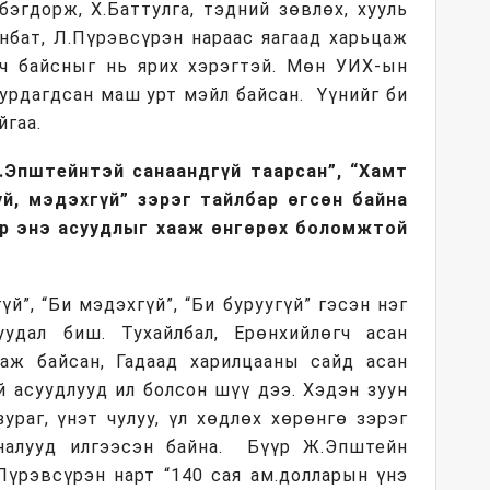
бэгдорж, Х.Баттулга, тэдний зөвлөх, хууль
нбат, Л.Пүрэвсүрэн нараас яагаад харьцаж
ч байсныг нь ярих хэрэгтэй. Мөн УИХ-ын
урдагдсан маш урт мэйл байсан. Үүнийг би
йгаа.
.Эпштейнтэй санаандгүй таарсан”, “Хамт
үй, мэдэхгүй” зэрэг тайлбар өгсөн байна
эр энэ асуудлыг хааж өнгөрөх боломжтой
й”, “Би мэдэхгүй”, “Би буруугүй” гэсэн нэг
уудал биш. Тухайлбал, Ерөнхийлөгч асан
аж байсан, Гадаад харилцааны сайд асан
 асуудлууд ил болсон шүү дээ. Хэдэн зуун
ураг, үнэт чулуу, үл хөдлөх хөрөнгө зэрэг
налууд илгээсэн байна. Бүүр Ж.Эпштейн
Пүрэвсүрэн нарт “140 сая ам.долларын үнэ