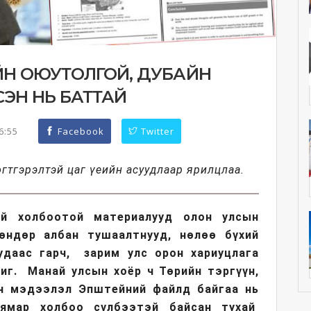
ЙН ОЮУТОЛГОЙ, ДУБАЙН
ЭН НЬ БАТТАЙ
26:55
Facebook
Twitter
гтгэрэлтэй цаг үеийн асуудлаар ярилцлаа.
эй холбоотой материалууд олон улсын
өндөр албан тушаалтнууд, нөлөө бүхий
удаас гарч, зарим улс орон хариуцлага
иг. Манай улсын хоёр ч Төрийн тэргүүн,
йн мэдээлэл Эпштейний файлд байгаа нь
ямар холбоо сүлбээтэй байсан тухай