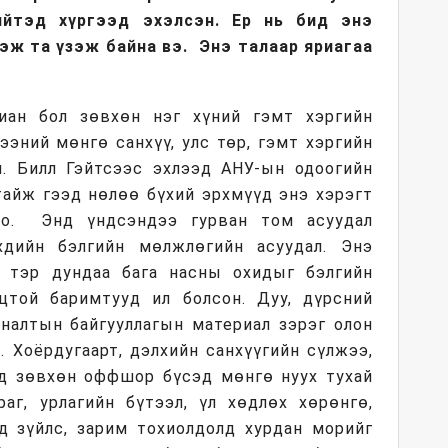
ийтэд хүргээд эхэлсэн. Ер нь бид энэ
гэж та үзэж байна вэ. Энэ талаар яриагаа
иан бол зөвхөн нэг хүний гэмт хэргийн
эний мөнгө санхүү, улс төр, гэмт хэргийн
. Билл Гэйтсээс эхлээд АНУ-ын одоогийн
тайж гээд нөлөө бүхий эрхмүүд энэ хэрэгт
оо. Энд үндсэндээ гурван том асуудал
үхдийн бэлгийн мөлжлөгийн асуудал. Энэ
, тэр дундаа бага насны охидыг бэлгийн
той баримтууд ил болсон. Дуу, дүрсний
хяналтын байгууллагын материал зэрэг олон
. Хоёрдугаарт, дэлхийн санхүүгийн сүлжээ,
нд зөвхөн оффшор бүсэд мөнгө нуух тухай
раг, урлагийн бүтээл, үл хөдлөх хөрөнгө,
эд зүйлс, зарим тохиолдолд хурдан морийг