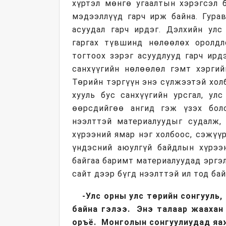
хүртэл мөнгө угаалтын хэрэгсэл 
мэдээллүүд гарч ирж байна. Гура
асуудал гарч ирдэг. Дэлхийн улс
гаргах түвшинд нөлөөлөх оролдл
тогтоох зэрэг асуудлууд гарч ир
санхүүгийн нөлөөлөл гэмт хэргий
Төрийн тэргүүн энэ сүлжээтэй хол
хууль бус санхүүгийн урсгал, ул
өөрсдийгөө ангид гэж үзэх бол
нээлттэй материалуудыг судалж, 
хүрээний ямар нэг холбоос, сэжүүр
үндэсний аюулгүй байдлын хүрээ
байгаа баримт материалуудад эргэл
сайт дээр бүгд нээлттэй ил тод ба
-Улс орны улс төрийн сонгууль
байна гэлээ. Энэ талаар жаахан
оръё. Монголын сонгуулиудад яа