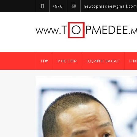
+976
newtopmedee@gmail.com
НҮҮР
УЛС ТӨР
ЭДИЙН ЗАСАГ
НИ