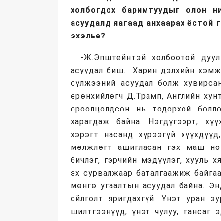
холбогдох баримтуудыг олон н
асуудалд яагаад анхаарах ёстой 
эхэлье?
-Ж.Эпштейнтэй холбоотой дуул
асуудал биш. Харин дэлхийн хэмжэ
сүлжээний асуудал болж хувирсан
ерөнхийлөгч Д.Трамп, Английн хун
ороолцолдсон нь тодорхой болл
харагдаж байна. Нэгдүгээрт, хү
хэрэгт насанд хүрээгүй хүүхдүүд
мөлжлөгт ашигласан гэх маш ноц
бичлэг, гэрчийн мэдүүлэг, хууль 
эх сурвалжаар баталгаажиж байгаа
мөнгө угаалтын асуудал байна. Э
ойлголт яригдахгүй. Үнэт уран зу
шилтгээнүүд, үнэт чулуу, тансаг 