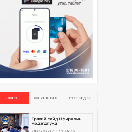
ШИНЭ
ИХ УНШСАН
СЭТГЭГДЭЛ
Ерөнхий сайд Н.Учралын
мэдэгдлүүд
2026-07-27 | 11:26:45