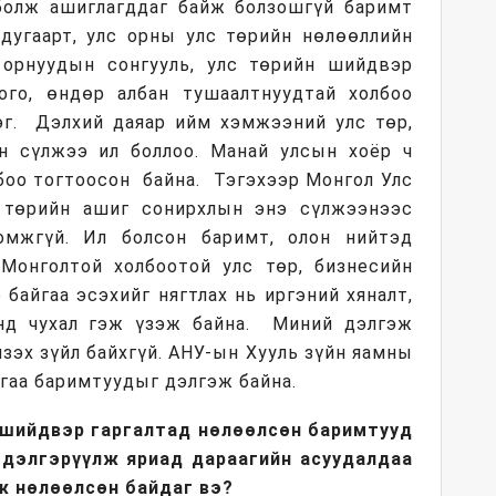
болж ашиглагддаг байж болзошгүй баримт
вдугаарт, улс орны улс төрийн нөлөөллийн
 орнуудын сонгууль, улс төрийн шийдвэр
ого, өндөр албан тушаалтнуудтай холбоо
дэг. Дэлхий даяар ийм хэмжээний улс төр,
н сүлжээ ил боллоо. Манай улсын хоёр ч
боо тогтоосон байна. Тэгэхээр Монгол Улс
с төрийн ашиг сонирхлын энэ сүлжээнээс
омжгүй. Ил болсон баримт, олон нийтэд
Монголтой холбоотой улс төр, бизнесийн
 байгаа эсэхийг нягтлах нь иргэний хяналт,
нд чухал гэж үзэж байна. Миний дэлгэж
зэх зүйл байхгүй. АНУ-ын Хууль зүйн яамны
йгаа баримтуудыг дэлгэж байна.
, шийдвэр гаргалтад нөлөөлсөн баримтууд
 дэлгэрүүлж яриад дараагийн асуудалдаа
ж нөлөөлсөн байдаг вэ?