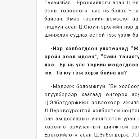
Тухайлбал, Ерөнхийлөгч асан Ц.Эл
ёсны төлөөлөгч нар нь болох Ч.Га
байсан. Ямар төрлийн дэмжлэг ав
гишүүн асан Ц.Оюунгэрэлийн нэр д
шинжлэн судлах ёстой гэж үзэж ба
-Нэр холбогдсон улстөрчид “Ж
оройн хоол идсэн”, “Сайн танихг
лээ. Ер нь улс төрийн мэдэгдлэ
юу. Та юу гэж харж байна вэ?
-Мэдээж боломжгүй. “Би холбоогү
өгүүлбэрээр хаагаад өнгөрөх ас
Ц.Элбэгдоржийн зөвлөхөөр ажилл
Л.Пүрэвсүрэнтэй холбоотой ноцтой
сая ам.долларын үнэлгээтэй уран з
хөрөнгө оруулалтын шинжтэй са
Ерөнхийлөгч асан Ц.Элбэгдорж, Л.