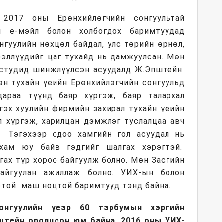
 2017 оны Ерөнхийлөгчийн сонгуультай
н е-мэйл болон холбогдох баримтуудад
нгуулийн нөхцөл байдал, улс төрийн өрнөл,
эллүүдийг цаг тухайд нь дамжуулсан. Мөн
 студид шинжлүүлсэн асуудалд Ж.Эпштейн
өн тухайн үеийн Ерөнхийлөгчийн сонгуульд
араа түүнд баяр хүргэж, баяр талархал
 гэх хуулийн фирмийн захирал тухайн үеийн
л хүргэж, харилцан дэмжлэг туслалцаа авч
. Тэгэхээр одоо хамгийн гол асуудал нь
ухам юу байв гэдгийг шалгах хэрэгтэй.
гах түр хороо байгуулж болно. Мөн Засгийн
айгуулан ажиллаж болно. УИХ-ын болон
отой маш ноцтой баримтууд тэнд байна.
сонгуулийн үеэр 60 тэрбумын хэргийн
штейн оролцсон юм байна. 2016 оны УИХ-