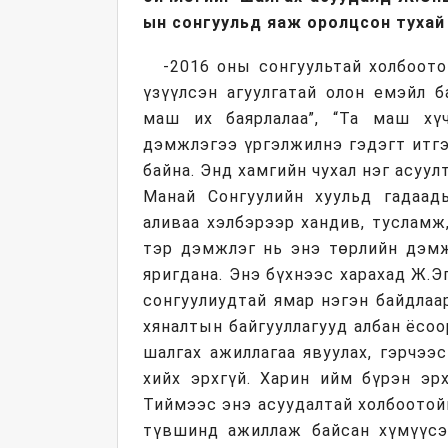
ын сонгуульд яаж оролцсон тухай
-2016 оны сонгуультай холбоот
үзүүлсэн агуулгатай олон емэйл б
маш их баярлалаа”, “Та маш хү
дэмжлэгээ үргэлжилнэ гэдэгт итгэ
байна. Энд хамгийн чухал нэг асуул
Манай Сонгуулийн хуульд гадаады
аливаа хэлбэрээр хандив, тусламж
тэр дэмжлэг нь энэ төрлийн дэмж
яригдана. Энэ бүхнээс харахад Ж.
сонгуулиудтай ямар нэгэн байдлаар
хяналтын байгууллагууд албан ёсо
шалгах ажиллагаа явуулах, гэрчээ
хийх эрхгүй. Харин ийм бүрэн эр
Тиймээс энэ асуудалтай холбоотой
түвшинд ажиллаж байсан хүмүүсээ