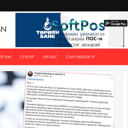
ЙГЭМ
СПОРТ
УРЛАГ
СЭРГИЙЛЭГЧ