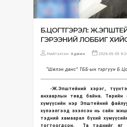
Б.ЦОГТГЭРЭЛ: Ж.ЭПШТЕ
ГЭРЭЭНИЙ ЛОББИГ ХИЙС
Нийтэлсэн:
Админ
2026-05-05 9:
“Шилэн данс” ТББ-ын тэргүүн Б.Цо
-Ж.Эпштейний хэрэг, түүнт
анхаарлын төвд байна. Төрийн 
хүмүүсийн нэр Эпштейний файлу
хүлээлгээд эхэлсэн нь сайн жиш
тэдний хамаарал бүхий хүмүүси
тогтоогдсон. Та тэднийг яг 