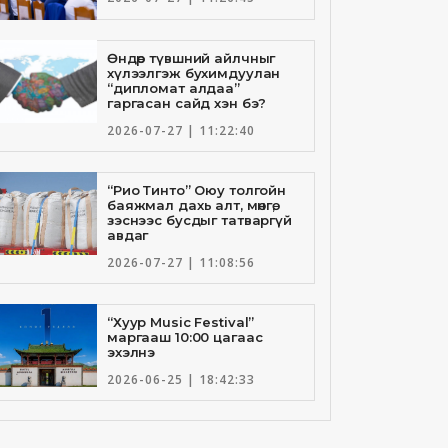
Өндөр түвшний айлчныг
хүлээлгэж бухимдуулан
“дипломат алдаа”
гаргасан сайд хэн бэ?
2026-07-27 | 11:22:40
“Рио Тинто” Оюу толгойн
баяжмал дахь алт, мөнгө,
зэснээс бусдыг татваргүй
авдаг
2026-07-27 | 11:08:56
“Хуур Music Festival”
маргааш 10:00 цагаас
эхэлнэ
2026-06-25 | 18:42:33
Төрийн банкны И-Билл