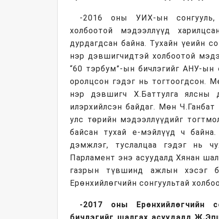
-2016 оны УИХ-ын сонгууль,
холбоотой мэдээллүүд харилцса
дурдагдсан байна. Тухайн үеийн со
нэр дэвшигчидтэй холбоотой мэдэ
“60 тэрбум”-ын бичлэгийг АНУ-ын
оролцсон гэдэг нь тогтоогдсон. М
нэр дэвшигч Х.Баттулга ялсны д
илэрхийлсэн байдаг. Мөн Ч.Ганбат
улс төрийн мэдээллүүдийг тогтмо
байсан тухай е-мэйлүүд ч байна
дэмжлэг, туслалцаа гэдэг нь ч
Парламент энэ асуудалд Хянан шал
газрын түвшинд ажлын хэсэг б
Ерөнхийлөгчийн сонгуультай холбо
-2017 оны Ерөнхийлөгчийн 
бичлэгийг шалгах асуудалд Ж.Эп