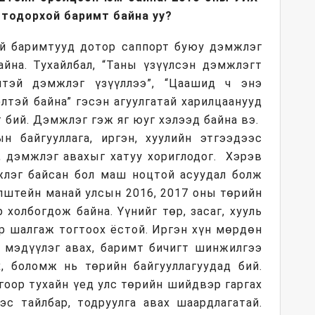
 тодорхой баримт байна уу?
ой баримтууд дотор саппорт буюу дэмжлэг
айна. Тухайлбал, “Таны үзүүлсэн дэмжлэгт
чтэй дэмжлэг үзүүллээ”, “Цаашид ч энэ
лтэй байна” гэсэн агуулгатай харилцаанууд
т бий. Дэмжлэг гэж яг юуг хэлээд байна вэ.
н байгууллага, иргэн, хуулийн этгээдээс
, дэмжлэг авахыг хатуу хориглодог. Хэрэв
лэг байсан бол маш ноцтой асуудал болж
Эпштейн манай улсын 2016, 2017 оны төрийн
 холбогдож байна. Үүнийг төр, засаг, хууль
ор шалгаж тогтоох ёстой. Иргэн хүн мөрдөн
с мэдүүлэг авах, баримт бичигт шинжилгээ
х, боломж нь төрийн байгууллагуудад бий.
гоор тухайн үед улс төрийн шийдвэр гаргах
с тайлбар, тодруулга авах шаардлагатай.