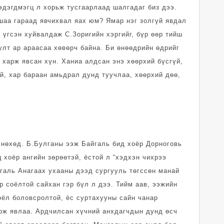
дэгдмэгц л хорьж тус­гаар­лаад шалгадаг биз дээ.
шаа гараад явчихвал яах юм? Ямар нэг золгүй явдал
үгсэн хуйвалдаж С.Зоригийн хэргийг, бүр өөр тийш
улт ар араасаа хөвөрч байна. Би өнөөдрийн өдрийг
 харж явсан хүн. Ханиа алдсан энэ хөөрхий бүсгүй,
й, хар бараан амьдрал дунд тууч­лаа, хөөрхий дөө,
 нөхөд. Б.Булганы ээж Байгаль бид хоёр Дорноговь
 хоёр ангийн зөрөөтэй, ёстой л “хэдхэн чихрээ
йгаль Анагаах ухааны дээд сургууль төгссөн манай
р соёлтой сайхан гэр бүл л дээ. Тийм аав, ээжийн
оёл боловсролтой, ёс суртахууны сайн чанар
дож явлаа. Ардчилсан хүчний анхдагчдын дунд өсч