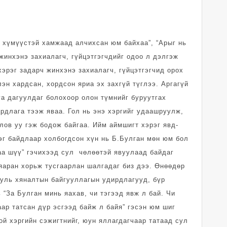
ы хүмүүстэй хам­жаад алчихсан юм бай­хаа”, “Арыг нь
жин­хэнэ захиалагч, гүй­цэт­гэгчдийг одоо л дэлгэж
хэ­рэг задарч жинхэнэ захиа­лагч, гүйцэтгэгчид орох
лэн хардсан, хордсон яриа эх захгүй түглээ. Аргагүй
а дагуулдаг болохоор олон түмнийг буруутгах
ардлага тээж яваа. Гол нь энэ хэргийг удаашруулж,
лов уу гэж бодож байгаа. Ийм аймшигт хэрэг явд­
эг байдлаар холбогдсон хүн нь Б.Булган мөн юм бол
аа шүү” гэчихээд сул чөлөөтэй явуулаад байдаг
яаран хорьж тусгаарлан шалгадаг биз дээ. Өнөөдөр
уль хянал­тын байгууллагын удирд­лагууд, бүр
“За Булган минь яахав, чи тэгээд явж л бай. Чи
ар татсан дүр эсгээд байж л байя” гэсэн юм шиг
ой хэргийн сэжигтнийг, юун яллагдагчаар татаад сул