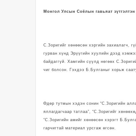
Монгол Улсын Соёлын гавьяат зүтгэлтэ
С.Зоригийг хөнөөсөн хэргийн захиалагч, гү
гурван хүнд Эрүүгийн хуулийн дээд хэмжээ
байдаггүй. Хамгийн сүүлд нөгөөх С.Зориги
чиг болсон. Гэхдээ Б.Булганыг хорьж саат
Өдөр тутмын хэдэн сонин “С.Зоригийн алл
яллагдагчаар татлаа”, “С.Зоригийг хөнөөх
“С.Зоригийн амийг хөнөөсөн хэрэгт Б.Булг
гарчигтай материал урсгаж өгсөн.