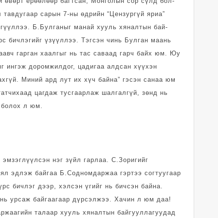
й өвөрт ерөөлөөр багтсан, Монголын сор сүлд бол­
л тавдугаар сарын 7-ны өдрийн “Цензургүй яриа”
­гүүл­лээ. Б.Булганыг манай хууль хяналтын бай­
рс бичлэгийг үзүүллээ. Тэгсэн чинь Булган маань
аавч гарган хаалгыг нь тас саваад гарч байх юм. Юу
ыг ингэж доромжилдог, цадигаа алдсан хүүхэн
ахгүй. Миний ард лут их хүч байна” гэсэн санаа юм
татчихаад цагдаж тусгаарлаж шалгалгүй, зөнд нь
 болох л юм.
л эмзэглүүлсэн нэг зүйл гарлаа. С.Зоригийг
ял эдлэж байгаа Б.Содномдаржаа гэртээ согтуугаар
үрс бичлэг дээр, хэлсэн үгийг нь бичсэн байна.
нь урсаж бай­гаа­гаар дүрсэлжээ. Хачин л юм даа!
ар­жаа­гийн та­лаар хууль хяналтын байгууллагуудад