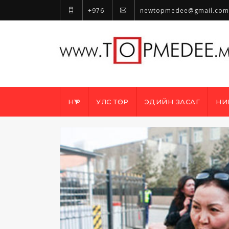
+976
newtopmedee@gmail.com
НҮҮР
УЛС ТӨР
ЭДИЙН ЗАСАГ
НИ