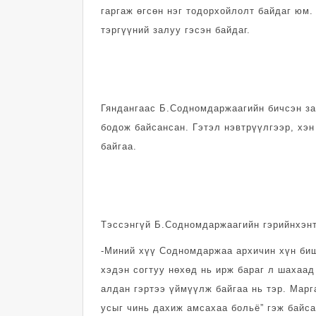
гаргаж өгсөн нэг тодорхойлолт байдаг юм.
тэргүүний залуу гэсэн байдаг.
Гяндангаас Б.Сод­ном­дар­жаа­гийн бичсэн 
бодож байсансан. Гэтэл нэвтрүүлгээр, хэн
байгаа.
Тэссэнгүй Б.Сод­ном­дар­жаагийн гэрийн­хэ
-Миний хүү Содном­даржаа архичин хүн биш
хэдэн согтуу нөхөд нь ирж бараг л шахаад
алдан гэртээ үймүүлж байгаа нь тэр. Марг
усыг чинь дахиж амсахаа больё” гэж байс