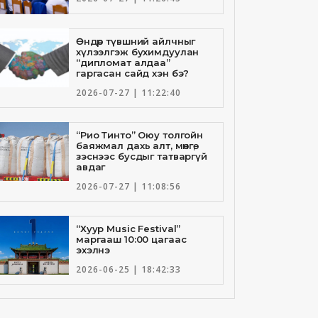
Өндөр түвшний айлчныг
хүлээлгэж бухимдуулан
“дипломат алдаа”
гаргасан сайд хэн бэ?
2026-07-27 | 11:22:40
“Рио Тинто” Оюу толгойн
баяжмал дахь алт, мөнгө,
зэснээс бусдыг татваргүй
авдаг
2026-07-27 | 11:08:56
“Хуур Music Festival”
маргааш 10:00 цагаас
эхэлнэ
2026-06-25 | 18:42:33
Төрийн банкны И-Билл