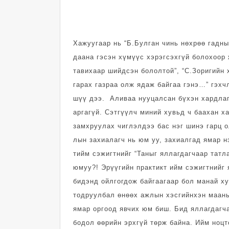
Хажуугаар нь “Б.Бул­ган чинь нөхрөө гад­н
даана гэсэн хүмүүс хэрэг­сэх­гүй болохоор 
тавихаар шийдсэн бо­лол­той”, “С.Зоригийн 
гарах газраа олж ядаж байгаа гэнэ…” гэхч
шүү дээ. Аливаа нууцалсан бүхэн хардлаг
аргагүй. Сэтгүүлч миний хувьд ч баахан х
замхруулах чиглэлдээ бас нэг шинэ гарц о
лын захиалагч нь юм уу, захиалгад ямар н
тийм сэжигтнийг “Таныг яллагдагчаар татл
юмуу?! Эрүүгийн практикт ийм сэжигтнийг 
бидэнд ойлгогдож байгаагаар бол манай ху
тодруулбал өнөөх ажлын хэсгийнхэн маань 
ямар оргоод явчих юм биш. Бид яллагдагча
бодол өөрийн эрхгүй төрж байна. Ийм ноцт