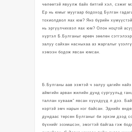
чөлөөтэй явуулж байх битгий хэл, сэжиг мэ
Ер нь юмыг муугаар бодоход Булган гадаг
тохиолдвол яах юм? Янз бүрийн хүмүүстэй 
нь эргүүлчихвэл яах юм? Олон ноцтой асу
хүртэл Б.Булганыг өрөвч зөөлөн сэтгэлээр
залуу сайхан насныхаа аз жаргалыг үзэлгү
хэмээн бодож явсан юмсан.
Б.Булганы аав ээжтэй ч залуу цагийн найз
аймгийн арван жилийн дунд сургуульд ганц
таллан хувааж” явсан хүүхдүүд л дээ. Ба
нэртэй эмч на­рын нэг байсан. Эднийх өндө
дундаас төрсөн Булганыг би эрхэм дээд с
бүхнийг эзэмшсэн, эмэг­тэй байгаа гэж бо