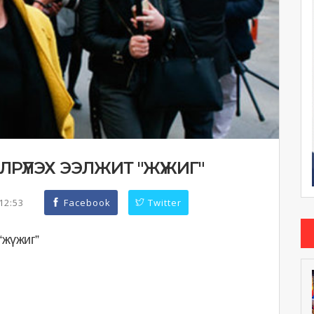
РҮҮЛЭХ ЭЭЛЖИТ "ЖҮЖИГ"
:12:53
Facebook
Twitter
“жүжиг”