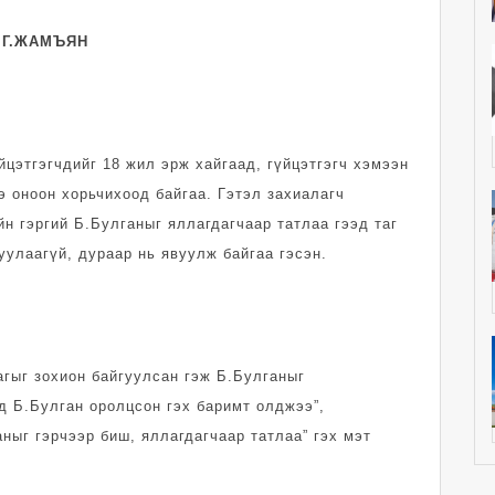
н Г.ЖАМЪЯН
йцэтгэгчдийг 18 жил эрж хайгаад, гүйцэтгэгч хэмээн
 оноон хорьчихоод байгаа. Гэтэл захиалагч
йн гэргий Б.Булганыг яллагдагчаар татлаа гээд таг
уулаагүй, дураар нь явуулж байгаа гэсэн.
агыг зохион байгуулсан гэж Б.Булганыг
өд Б.Булган оролцсон гэх баримт олджээ”,
аныг гэрчээр биш, яллагдагчаар татлаа” гэх мэт