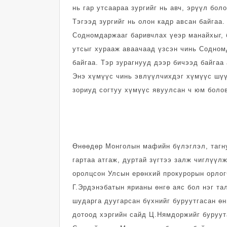
нь гар утсаараа зургийг нь авч, эрүүл бо
Тэгээд зургийг нь олон кадр авсан байгаа.
Содномдаржааг баривч­лах үеэр манайхыг, 
утсыг хурааж аваачаад үз­сэн чинь Содном­
байгаа. Тэр зурагнууд дээр бичээд байгаа а
Энэ хүмүүс чинь эвлүүлчихдэг хүмүүс шүү
зориуд согтуу хүмүүс явуулсан ч юм болов
Өнөөдөр Монголын мафийн бүлэглэл, таг­н
гартаа атгаж, дуртай зүгтээ залж чиглүүлж
оролц­сон Улсын ерөнхий про­ку­ро­рын орло
Г.Эрдэнэбатын ярианы өнгө аяс бол нэг та
шударга дуугарсан бүхнийг буруутгасан өн
дотоод хэргийн сайд Ц.Нямдоржийг буруу­