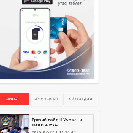
ШИНЭ
ИХ УНШСАН
СЭТГЭГДЭЛ
Ерөнхий сайд Н.Учралын
мэдэгдлүүд
2026-07-27 | 11:26:45