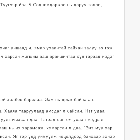
 Түүгээр бол Б.Содномдаржаа нь даруу төлөв,
захиаг уншаад ч, ямар ухаантай сайхан залуу вэ гэж
 ч харсан жигшим ааш араншинтай хүн гараад ирдэг
нтэй холбоо барилаа. Ээж нь ярьж байна аа:
. Хааяа тааруулаад амсдаг л байсан. Нэг удаа
 уулгачихсан даа. Тэгээд согтож ухаан мэдрэл
ааш нь их харамсаж, хямарсан л даа. “Энэ муу хар
ансан. Яг тэр үед үймүүлж ноцолдоод байхаар эхнэр