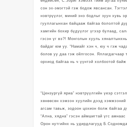
өндийсөн, С.Зориг хэмээх тийм аугаа хүни
сон эх-эмэгтэй гэж бодож явсансан. Тэгтэ
нэвтрүүлэг, миний энэ бодлыг зуун хувь эр
гууллагынхан бай­цааж байгаа бололтой дү
хамгийн бохир бүдүүлэг үгээр булаад, сал
гэсэн үг вэ?! Монголын хууль хяналтынхн
байдаг юм уу. “Намайг хэн ч, юу ч гэж чад
болов уу даа гэж ойлгосон. Яллагдагчаар 
орхиод байгаа нь ч үүнтэй холбоотой байж
“Цензургүй яриа” нэвтрүүлгийн үеэр сэт­гэ
хөнөөсөн хэмээн хуулийн дээд хэмжээний 
агсам тавьж, зодоон цохион болж байгаа д
“Ална, хядна” гэсэн аймшигтай үгс амнаас 
Орон нут­гийнх нь удирдлагууд Б.Сод­ном­д