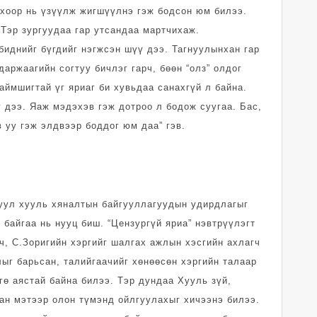
лохоор нь үзүүлж жигшүүлнэ гэж бодсон юм билээ.
 Тэр зургуудаа гар утсандаа мартчихаж.
бид­нийг бүгдийг нэгжсэн шүү дээ. Тагнуулынхан гар
даржаа­гийн согтуу бичлэг гарч, бөөн “олз” олдог
йм­шиг­тай үг яриаг би хувь­даа санахгүй л байна.
 дээ. Яаж мэдэхэв гэж дотроо л бодож суугаа. Бас,
 уу гэж элдвээр боддог юм даа” гэв.
уул хууль хяналтын бай­гууллагуудын удирдлагыг
 байгаа нь нууц биш. “Цензургүй яриа” нэвтрүүлэгт
гч, С.Зоригийн хэргийг шалгах аж­лын хэсгийн ахлагч
лыг барьсан, талийгаачийг хөнөөсөн хэргийн талаар
гө аястай байна билээ. Тэр дундаа Хууль зүй,
тан мэтээр олон түмэнд ойлгуулахыг хичээнэ билээ.