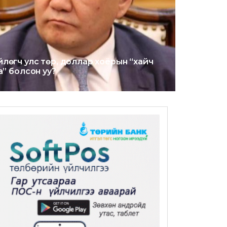
өгч улс төр, доллар хоёрын “хайч
а” болсон уу?