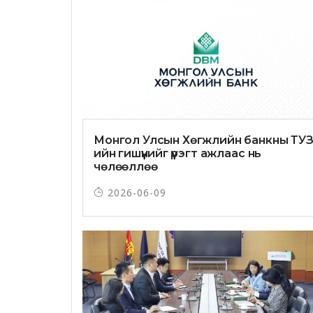
Монгол Улсын Хөгжлийн банкны ТУЗ
ийн гишүүнийг үүрэгт ажлаас нь
чөлөөллөө
2026-06-09