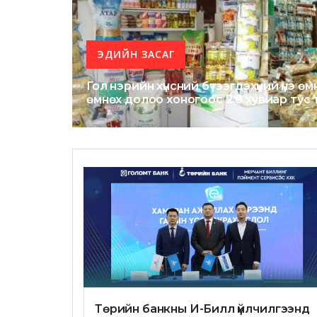
ЭДИЙН ЗАСАГ
Гол нэрийн хүнсний бүтээгдэхүүний үнэ ө
өмнөх долоо хоногоос 2.8 хувиар тус 
Төрийн банкны И-Билл үйлчилгээнд