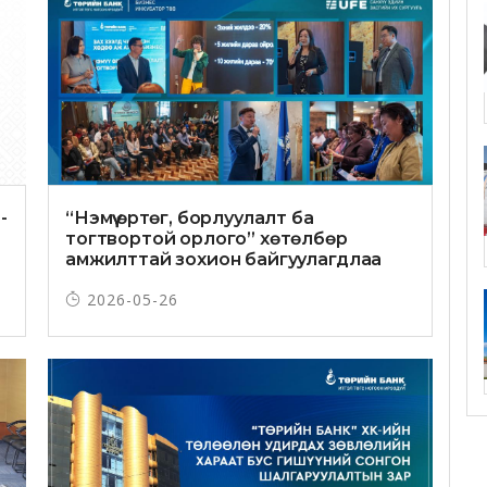
-
“Нэмүү өртөг, борлуулалт ба
тогтвортой орлого” хөтөлбөр
амжилттай зохион байгуулагдлаа
2026-05-26