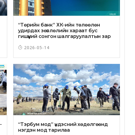
“Төрийн банк” ХК-ийн төлөөлөн
удирдах зөвлөлийн хараат бус
гишүүний сонгон шалгаруулалтын зар
2026-05-14
-
“Тэрбум мод” үндэсний хөдөлгөөнд
нэгдэн мод тарилаа