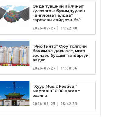
Өндөр түвшний айлчныг
хүлээлгэж бухимдуулан
“дипломат алдаа”
гаргасан сайд хэн бэ?
2026-07-27 | 11:22:40
“Рио Тинто” Оюу толгойн
баяжмал дахь алт, мөнгө,
зэснээс бусдыг татваргүй
авдаг
2026-07-27 | 11:08:56
“Хуур Music Festival”
маргааш 10:00 цагаас
эхэлнэ
2026-06-25 | 18:42:33
Төрийн банкны И-Билл
үйлчилгээнд Голомт банк
нэгдлээ