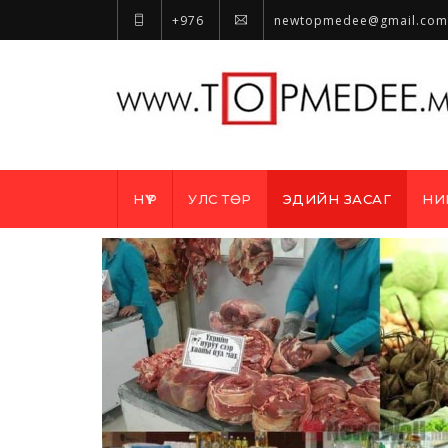
+976
newtopmedee@gmail.com
НҮҮР
УЛС ТӨР
ЭДИЙН ЗАСАГ
НИ