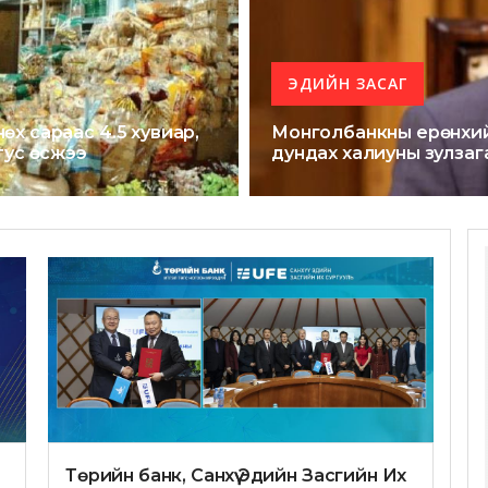
ЭДИЙН ЗАСАГ
мнөх сараас 4.5 хувиар,
Монголбанкны ерөнхийл
тус өсжээ
дундах халиуны зулзаг
Төрийн банк, Санхүү Эдийн Засгийн Их