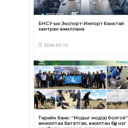
БНСУ-ын Экспорт-Импорт банктай
хамтран ажиллана
2026-05-19
Төрийн банк: “Модыг мод(а) болгоё”
амжилтаа бататгая, ажилтан бүр нэг