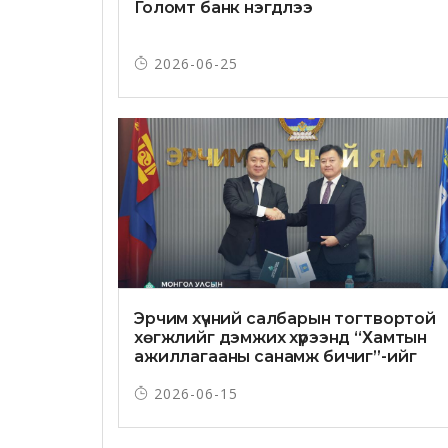
Голомт банк нэгдлээ
2026-06-25
Эрчим хүчний салбарын тогтвортой
хөгжлийг дэмжих хүрээнд “Хамтын
ажиллагааны санамж бичиг”-ийг
байгууллаа
2026-06-15