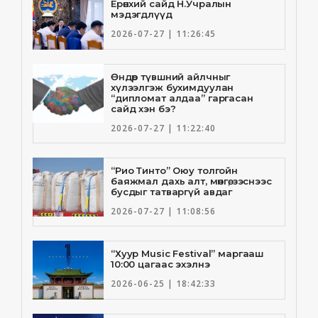
Ерөнхий сайд Н.Учралын
мэдэгдлүүд
2026-07-27 | 11:26:45
Өндөр түвшний айлчныг
хүлээлгэж бухимдуулан
“дипломат алдаа” гаргасан
сайд хэн бэ?
2026-07-27 | 11:22:40
“Рио Тинто” Оюу толгойн
баяжмал дахь алт, мөнгө, зэснээс
бусдыг татваргүй авдаг
2026-07-27 | 11:08:56
“Хуур Music Festival” маргааш
10:00 цагаас эхэлнэ
2026-06-25 | 18:42:33