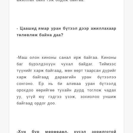
- Цаашид ямар уран бүтээл дээр ажиллахаар
төлөвлөж байна даа?
-Маш олон киноны санал ирж байгаа. Киноны
баг бүрэлдэхүүн чухал байдаг. Тиймээс
түүнийг харж байгаад, мөн өөрт таарсан дүрийг
харж байгаад дараагийн уран бүтээлээ
сонгоно. Ер нь би аливаа уран бүтээлд
орохдоо өөрийгөө тухайн дүрд тоглож чадах
уу, үгүй юү гэдгээ үзэж, зохиолоо уншиж
байгаад ордог доо.
-Хүн бүр мөрөөдөл, хүсэл зорилготой