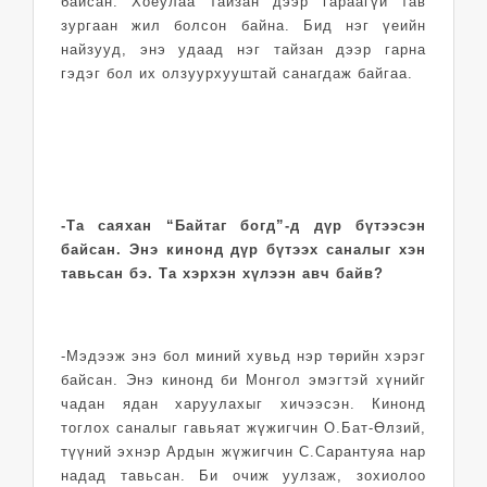
байсан. Хоёулаа тайзан дээр гараагүй тав
зургаан жил болсон байна. Бид нэг үеийн
найзууд, энэ удаад нэг тайзан дээр гарна
гэдэг бол их олзуурхууштай санагдаж байгаа.
-Та саяхан “Байтаг богд”-д дүр бүтээсэн
байсан. Энэ кинонд дүр бүтээх саналыг хэн
тавьсан бэ. Та хэрхэн хүлээн авч байв?
-Мэдээж энэ бол миний хувьд нэр төрийн хэрэг
байсан. Энэ кинонд би Монгол эмэгтэй хүнийг
чадан ядан харуулахыг хичээсэн. Кинонд
тоглох саналыг гавьяат жүжигчин О.Бат-Өлзий,
түүний эхнэр Ардын жүжигчин С.Сарантуяа нар
надад тавьсан. Би очиж уулзаж, зохиолоо