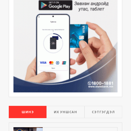
ШИНЭ
ИХ УНШСАН
СЭТГЭГДЭЛ