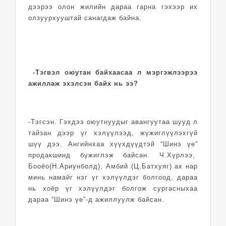
дээрээ олон жилийн дараа гарна гэхээр их
олзуурхууштай санагдаж байна.
-Тэгвэл оюутан байхаасаа л мэргэжлээрээ
ажиллаж эхэлсэн байх нь ээ?
-Тэгсэн. Гэхдээ оюутнуудыг авангуутаа шууд л
тайзан дээр үг хэлүүлээд, жүжиглүүлэхгүй
шүү дээ. Ангийнхаа хүүхдүүдтэй “Шинэ үе”
продакшинд бүжиглэж байсан. Ч.Хүрлээ,
Бооёо(Н.Ариунболд), Амбий (Ц.Батхуяг) ах нар
минь намайг нэг үг хэлүүлдэг болгоод, дараа
нь хоёр үг хэлүүлдэг болгож сургасныхаа
дараа “Шинэ үе”-д ажиллуулж байсан.