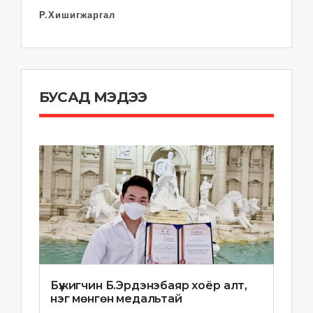
Р.Хишигжаргал
БУСАД МЭДЭЭ
Бүжигчин Б.Эрдэнэбаяр хоёр алт,
нэг мөнгөн медальтай