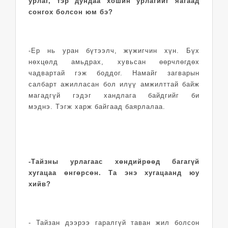
урлаг, тэр дундаа хошин урлагийг яагаад
сонгох болсон юм бэ?
-Ер нь уран бүтээлч, жүжигчин хүн. Бүх
нөхцөлд амьдрах, хувьсан өөрчлөгдөх
чадвартай гэж боддог. Намайг загварын
салбарт ажилласан бол илүү амжилттай байж
магадгүй гэдэг хандлага байдгийг би
мэднэ. Тэгж харж байгаад баярлалаа.
-Тайзны урлагаас хөндийрөөд багагүй
хугацаа өнгөрсөн. Та энэ хугацаанд юу
хийв?
- Тайзан дээрээ гаралгүй таван жил болсон