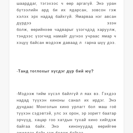
шаарддаг, тэгэхээс ч өөр аргагүй. Энэ уран
бүтээлийн ард би их ядарсан, зовсон гэж
хэлэх эрх надад байхгүй. Ямарваа нэг авсан
дүрдээ эзэн
болж, өөрийнхөө чадварыг үзэгчдэд харуулж,
тэндээс үзэгчид намайг дүгнэх учраас ямар ч
хэцүү байсан мэдээж даваад л гарна шүү дээ.
-
Танд тоглохыг хүсдэг дүр бий юү?
-Мэдээж тийм хүсэл байлгүй л яах вэ. Гэхдээ
надад түүхэн киноны санал их ирдэг. Энэ
дундаас Монголын кино урлагт бол маш гоё
түүхэн сэдэвтэй, улс эх орон, эр зоригт баатар
эрчүүд, хацар гоо хатдын тухай кино хийгдэж
байгаа байх. Энэ кинонуудад өөрийгөө
ажиллах байх гэж бодож байгаа.