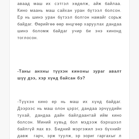
аваад маш их сэтгэл хөдөлж, айж байлаа.
Кино маань маш сайхан уран бүтээл болсон.
Ер нь шинэ уран бүтээл болгон намайг сорьж
байдаг. Өөрийгөө өөр өнцгөөр харуулах дандаа
шинэ боломж байдаг учир би энэ кинонд
тоглосон.
-Таны анхны түүхэн киноны зураг авалт
шүү дээ, хэр хүнд байсан бэ?
-Түүхэн кино ер нь маш их хүнд байдаг.
Дээрээс нь маш олон цэрэг, дандаа эрчүүдийн
тухай, дандаа дайн байлдаантай ийм кино
болсон. Миний хувьд бол мэдээж бэрхшээл
байлгүй яах вэ. Бидний мэргэжил энэ бүхнийг
давж гарч, эрж туулж, эр зориг гаргахыг л