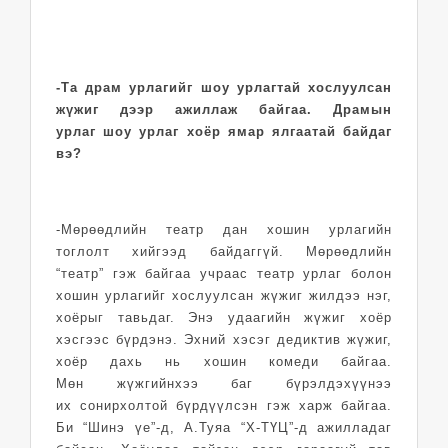
-Та драм урлагийг шоу урлагтай хослуулсан
жүжиг дээр ажиллаж байгаа. Драмын
урлаг шоу урлаг хоёр ямар ялгаатай байдаг
вэ?
-Мөрөөдлийн театр дан хошин урлагийн
тоглолт хийгээд байдаггүй. Мөрөөдлийн
“театр” гэж байгаа учраас театр урлаг болон
хошин урлагийг хослуулсан жүжиг жилдээ нэг,
хоёрыг тавьдаг. Энэ удаагийн жүжиг хоёр
хэсгээс бүрдэнэ. Эхний хэсэг дедиктив жүжиг,
хоёр дахь нь хошин комеди байгаа.
Мөн жүжгийнхээ баг бүрэлдэхүүнээ
их сонирхолтой бүрдүүлсэн гэж харж байгаа.
Би “Шинэ үе”-д, А.Туяа “X-ТҮЦ”-д ажилладаг