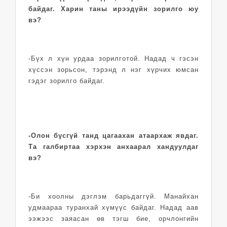
байдаг. Харин таны ирээдүйн зорилго юу
вэ?
-Бүх л хүн урдаа зорилготой. Надад ч гэсэн
хүссэн зорьсон, тэрэнд л нэг хүрчих юмсан
гэдэг зорилго байдаг.
-Олон бүсгүй танд цагаахан атаархаж явдаг.
Та галбиртаа хэрхэн анхаарал хандуулдаг
вэ?
-Би хоолны дэглэм барьдаггүй. Манайхан
удмаараа туранхай хүмүүс байдаг. Надад аав
ээжээс заяасан өв тэгш бие, орчлонгийн