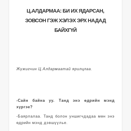
Ц.АЛДАРМАА: БИ ИХ ЯДАРСАН,
ЗОВСОН ГЭЖ ХЭЛЭХ ЭРХ НАДАД
БАЙХГҮЙ
Жүжигчин Ц.Алдармаатай ярилцлаа.
-Сайн байна уу. Танд энэ өдрийн мэнд
хүргэе?
-Баярлалаа. Танд болон уншигчдадаа мөн энэ
өдрийн мэнд дэвшүүлье.