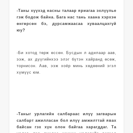
-Таны хүүхэд насны талаар яриагаа эхлүүлье
гэж бодож байна. Бага нас тань хаана хэрхэн
өнгөрсөн бэ, дурсамжаасаа хуваалцахгүй
юу?
-Би хотод төрж өссөн. Бусдын л адилаар аав,
ээж, ах дүүгийнхээ элэг бүтэн хайранд өсөж,
торнисон. Аав, ээж хоёр минь хөдөөний эгэл
хүмүүс юм.
-Таныг урлагийн салбараас илүү загварын
салбарт ажилласан бол илүү амжилттай явах
байсан гэх хүн олон байгаа харагддаг. Та