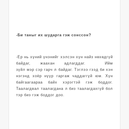
-Би таныг их шударга гэж сонссон?
-Ер нь хүний үнэнийг хэлсэн хүн найз нөхөдгүй
байдаг, жаахан адлагддаг. Ийм
зүйл мэр сэр гарч л байдаг. Тэглээ гээд би хэн
нэгэнд хоёр нүүр гаргаж чаддаггүй юм. Хүн
байгаагаараа байх хэрэгтэй гэж боддог.
Таалагдвал таалагдана л биз таалагдахгүй бол
тэр биз гэж боддог доо.