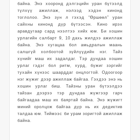
байна. Энэ хооронд дэлгэцийн уран бүтээлд
түлхүү ажиллаж, нэлээд хэдэн кинонд
тоглолоо. Энэ зун л гэхэд “Өршөөл” уран
сайхны кинонд дүр бүтээсэн. Кино ирэх
аравдугаар сард нээлтээ хийх юм. Би хошин
урлагийн салбарт 9, 10 дахь жилдээ ажиллаж
байна. Энэ хугацаа бол амьдралын маань
салшгүй холбоотой зүйлүүдийн нэг. Тайз
хүнийг маш их задалдаг. Тэр дундаа хошин
урлаг гэдэг бол ритм, хурд, бүжиг зэргийг
тухайн хүнээс шаарддаг онцлогтой. Одоогоор
нэг жүжиг дээр ажиллаж байгаа. Гэхдээ энэ нь
хошин урлаг биш. Тайзны уран бүтээлдээ
тайзан дээрээ тэр дундаа жүжгээр гарч
байгаадаа маш их баяртай байна. Энэ жүжигт
миний оролцож байгаа дүр нь их дедиктив
талдаа юм. Тиймээс би урам зоригтой ажиллаж
байна.