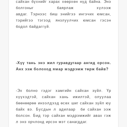
сайхан бүхнийг харах хөөрхөн нүд байна. Энэ
болгоныг баярлаж хүлээж
авдаг. Тэрнээс биш энийгээ ингэчих юмсан,
тэрийгээ тэгээд янзлуулчих юмсан гэсэн
бодол байдаггүй.
-Хүү тань энэ жил гуравдугаар ангид орсон.
Анх ээж болоход ямар мэдрэмж төрж байв?
-Эх болно гэдэг хамгийн сайхан зүйл. Үр
хүүхэдтэй, сайхан хань ижилтэй, олуулаа
бөөнөөрөө инээлдээд өсөх шиг сайхан зүйл юу
байх вэ. Бусдын л адилаар би сайхан ээж
болсон. Бид тэр сайхан мэдрэмжийг авах гэж
л энэ орчлонд ирсэн мэт санагддаг.