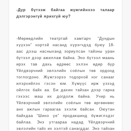
-Дүр бүтээж байгаа жүжгийнхээ талаар
дэлгэрэнгүй ярихгүй юу?
-Мөрөөдлийн театртай хамтарч “Дундын
хүүхэн” нэртэй насанд хүрэгчдэд буюу 18-
аас дээш насныханд зориулсан тайзны уран
бүтээл дээр ажиллаж байна. Энэ бүтээл маань
ирэх тав дахь өдрөөс эхлэн өдөр бүр
Үйлдвэрчний эвлэлийн соёлын төв ордонд
тоглогдоно. Жүжгээрээ тодорхой нэг санааг
илэрхийлэх гэсэн юм. Хүмүүс ирж үзээд
ойлгох байх аа. Би дахин тайзан дээр гарна
гэхээс маш их догдолж байна. Учир нь
Үйлвэрчний эвлэлийн соёлын төв өргөөнөөс
анх ажлын гараагаа эхэлж байсан. Оюутан
байхдаа “Шинэ үе” продакшинд бүжиглэдэг
байлаа. Энэ утгаараа надад Үйлдвэрчний
эвлэлийн тайз их ээлтэй санагддаг. Энэ тайзан