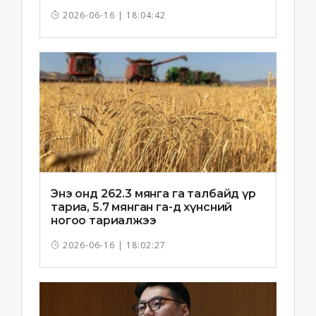
хоноглохгүй байхыг зөвлөв
2026-06-16 | 18:04:42
Энэ онд 262.3 мянга га талбайд үр
тариа, 5.7 мянган га-д хүнсний
ногоо тариалжээ
2026-06-16 | 18:02:27