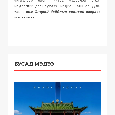
чиглэлээр олон нийтэд мэдээлэл өгөх,
мэдлэгийг дээшлүүлэх медиа аян өрнүүлж
байна
гэж Онцгой байдлын ерөнхий газраас
мэдээллээ.
БУСАД МЭДЭЭ