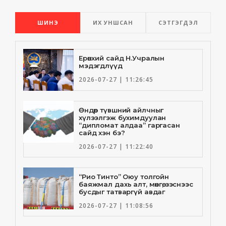
ШИНЭ
ИХ УНШСАН
СЭТГЭГДЭЛ
Ерөнхий сайд Н.Учралын
мэдэгдлүүд
2026-07-27 | 11:26:45
Өндөр түвшний айлчныг
хүлээлгэж бухимдуулан
“дипломат алдаа” гаргасан
сайд хэн бэ?
2026-07-27 | 11:22:40
“Рио Тинто” Оюу толгойн
баяжмал дахь алт, мөнгө, зэснээс
бусдыг татваргүй авдаг
2026-07-27 | 11:08:56