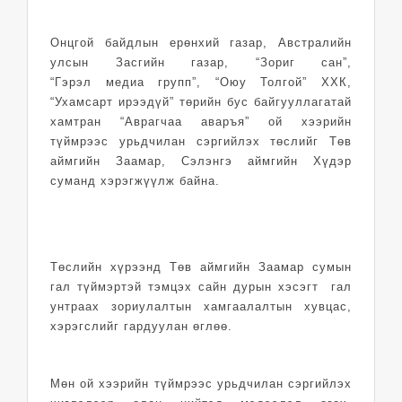
Онцгой байдлын ерөнхий газар, Австралийн
улсын Засгийн газар, “Зориг сан”,
“Гэрэл медиа групп”, “Оюу Толгой” ХХК,
“Ухамсарт ирээдүй” төрийн бус байгууллагатай
хамтран “Аврагчаа аваръя” ой хээрийн
түймрээс урьдчилан сэргийлэх төслийг Төв
аймгийн Заамар, Сэлэнгэ аймгийн Хүдэр
суманд хэрэгжүүлж байна.
Төслийн хүрээнд Төв аймгийн Заамар сумын
гал түймэртэй тэмцэх сайн дурын хэсэгт гал
унтраах зориулалтын хамгаалалтын хувцас,
хэрэгслийг гардуулан өглөө.
Мөн ой хээрийн түймрээс урьдчилан сэргийлэх