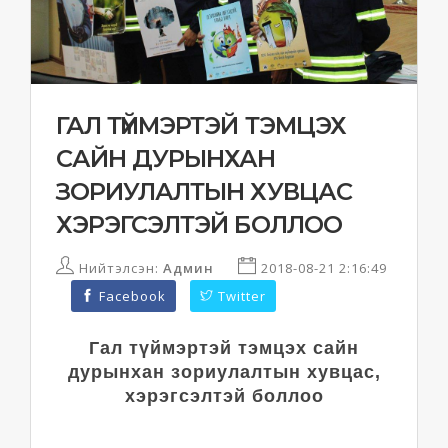
ГАЛ ТҮЙМЭРТЭЙ ТЭМЦЭХ
САЙН ДУРЫНХАН
ЗОРИУЛАЛТЫН ХУВЦАС
ХЭРЭГСЭЛТЭЙ БОЛЛОО
Нийтэлсэн:
Админ
2018-08-21 2:16:49
Facebook
Twitter
Гал түймэртэй тэмцэх сайн
дурынхан зориулалтын хувцас,
хэрэгсэлтэй боллоо