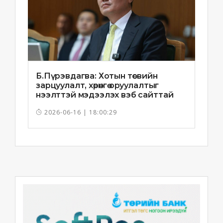
Б.Пүрэвдагва: Хотын төсвийн
зарцуулалт, хөрөнгө оруулалтыг
нээлттэй мэдээлэх вэб сайттай
болно
2026-06-16 | 18:00:29