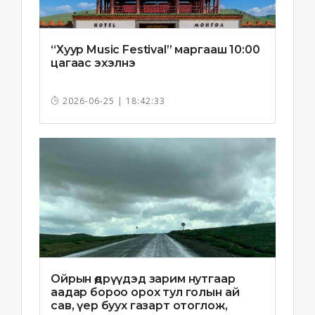
“Хуур Music Festival” маргааш 10:00
цагаас эхэлнэ
2026-06-25 | 18:42:33
Ойрын өдрүүдэд зарим нутгаар
аадар бороо орох тул голын ай
сав, үер буух газарт отоглож,