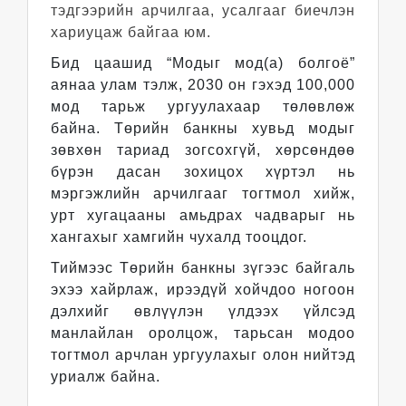
тэдгээрийн арчилгаа, усалгааг биечлэн
хариуцаж байгаа юм.
Бид цаашид “Модыг мод(а) болгоё”
аянаа улам тэлж, 2030 он гэхэд 100,000
мод тарьж ургуулахаар төлөвлөж
байна. Төрийн банкны хувьд модыг
зөвхөн тариад зогсохгүй, хөрсөндөө
бүрэн дасан зохицох хүртэл нь
мэргэжлийн арчилгааг тогтмол хийж,
урт хугацааны амьдрах чадварыг нь
хангахыг хамгийн чухалд тооцдог.
Тиймээс Төрийн банкны зүгээс байгаль
эхээ хайрлаж, ирээдүй хойчдоо ногоон
дэлхийг өвлүүлэн үлдээх үйлсэд
манлайлан оролцож, тарьсан модоо
тогтмол арчлан ургуулахыг олон нийтэд
уриалж байна.