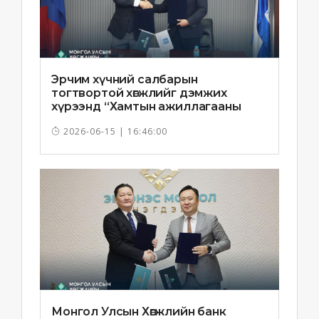
Эрчим хүчний салбарын
тогтвортой хөгжлийг дэмжих
хүрээнд “Хамтын ажиллагааны
санамж бичиг”-ийг байгууллаа
2026-06-15 | 16:46:00
Монгол Улсын Хөгжлийн банк