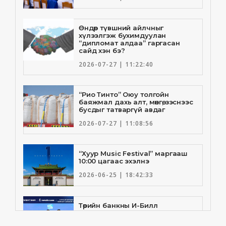
Өндөр түвшний айлчныг
хүлээлгэж бухимдуулан
“дипломат алдаа” гаргасан
сайд хэн бэ?
2026-07-27 | 11:22:40
“Рио Тинто” Оюу толгойн
баяжмал дахь алт, мөнгө, зэснээс
бусдыг татваргүй авдаг
2026-07-27 | 11:08:56
“Хуур Music Festival” маргааш
10:00 цагаас эхэлнэ
2026-06-25 | 18:42:33
Төрийн банкны И-Билл
үйлчилгээнд Голомт банк
нэгдлээ