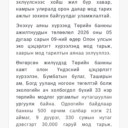
эхлүүлснээс хойш жил бүр хавар,
намрын улиралд орон даяар мод тарих
ажлыг зохион байгуулдаг уламжлалтай.
Энэхүү аяны хүрээнд Төрийн банкны
ажилтнуудын төлөөлөл 2026 оны 05
дугаар сарын 09-ний өдөр Олон улсын
эко цэцэрлэгт хүрээлэнд мод тарьж,
хаврын мод тарилтын аянаа эхлүүллээ.
Өнгөрсөн жилүүдэд Төрийн банкны
хамт олон Үндэсний цэцэрлэгт
хүрээлэн, Бумбатын булаг, Таширын
ам, Богд ууланд ногоон төгөлтэй болж
экологийн ач холбогдол бүхий 33 нэр
төрлийн модлог ургамлыг
нутагшуулан
ургуул
ж байна. Одоогийн байдлаар
банкны 500 орчим салбар нэгж 21
аймаг, 9 дүүрэг, 330 сумын нутаг
дэвсгэрт 30,000 гаруй мод тарьж,