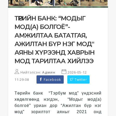
ТӨРИЙН БАНК: “МОДЫГ
МОД(А) БОЛГОЁ”-
АМЖИЛТАА БАТАТГАЯ,
АЖИЛТАН БҮР НЭГ МОД"
АЯНЫ ХҮРЭЭНД ХАВРЫН
МОД ТАРИЛТАА ХИЙЛЭЭ
Нийтэлсэн:
Админ
2026-05-12
11:29:08
Facebook
Twitter
Төрийн банк “Тэрбум мод” үндэсний
хөдөлгөөнд нэгдэн, “Модыг мод(а)
болгоё” уриан дор “Ажилтан бүр нэг
мод” зорилтот аяныг 2021 онд