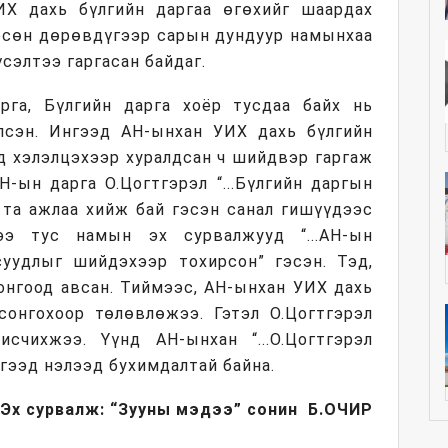
ИХ дахь бүлгийн даргаа өгөхийг шаардах
өрсөн дөрөвдүгээр сарын дундуур намынхаа
сэлтээ гаргасан байдаг.
арга, Бүлгийн дарга хоёр тусдаа байх нь
лсэн. Ингээд АН-ынхан УИХ дахь бүлгийн
д хэлэлцэхээр хуралдсан ч шийдвэр гаргаж
Н-ын дарга О.Цогтгэрэл “...Бүлгийн даргын
 та ажлаа хийж бай гэсэн санал гишүүдээс
дээ тус намын эх сурвалжууд “...АН-ын
суудлыг шийдэхээр тохирсон” гэсэн. Тэд,
онгоод авсан. Тиймээс, АН-ынхан УИХ дахь
онгохоор төлөвлөжээ. Гэтэл О.Цогтгэрэл
счихжээ. Үүнд АН-ынхан “...О.Цогтгэрэл
 гээд нэлээд бухимдалтай байна.
Эх сурвалж: “Зууны мэдээ” сонин
Б.
ОЧИР