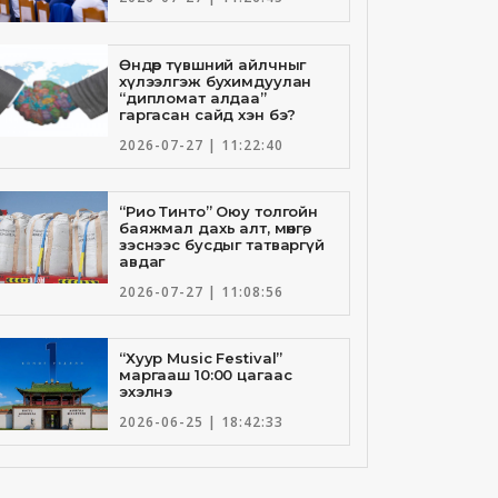
Өндөр түвшний айлчныг
хүлээлгэж бухимдуулан
“дипломат алдаа”
гаргасан сайд хэн бэ?
2026-07-27 | 11:22:40
“Рио Тинто” Оюу толгойн
баяжмал дахь алт, мөнгө,
зэснээс бусдыг татваргүй
авдаг
2026-07-27 | 11:08:56
“Хуур Music Festival”
маргааш 10:00 цагаас
эхэлнэ
2026-06-25 | 18:42:33
Төрийн банкны И-Билл