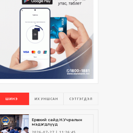
ШИНЭ
ИХ УНШСАН
СЭТГЭГДЭЛ
Ерөнхий сайд Н.Учралын
мэдэгдлүүд
2026-07-27 | 11:26:45