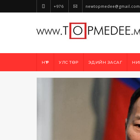
+976
newtopmedee@gmail.com
НҮҮР
УЛС ТӨР
ЭДИЙН ЗАСАГ
НИ