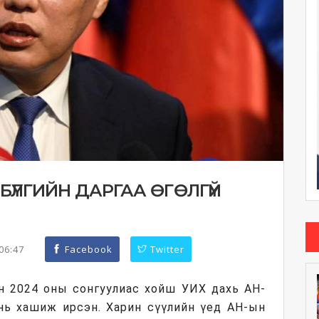
БҮЛГИЙН ДАРГАА ӨГӨЛГҮЙ
:06:47
Facebook
Twitter
н 2024 оны сонгуулиас хойш УИХ дахь АН-
нь хашиж ирсэн. Харин сүүлийн үед АН-ын