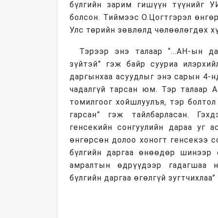
бүлгийн зарим гишүүн түүнийг У
болсон. Тиймээс О.Цогтгэрэл өнг
Улс төрийн зөвлөлд чөлөөлөгдөх хү
Тэрээр энэ талаар “...АН-ын д
зүйтэй” гэж байр сууриа илэрхий
даргынхаа асуудлыг энэ сарын 4-н
чадалгүй тарсан юм. Тэр талаар А
томилгоог хойшлуулъя, тэр болтол
гарсан” гэж тайлбарласан. Гэх
генсекийн сонгуулийн дараа уг а
өнгөрсөн долоо хоногт генсекээ с
бүлгийн даргаа өнөөдөр шинээр с
амралтын өдрүүдээр гадагшаа ни
бүлгийн даргаа өгөлгүй зугтчихлаа”