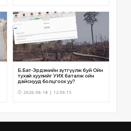
Б.Бат-Эрдэнийн зүтгүүлж буй Ойн
тухай хуулийг УИХ баталж ойн
дайснууд болцгоох уу?
2026-06-18 | 12:06:15