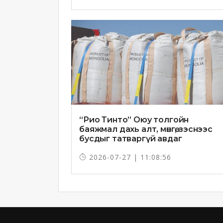
“Рио Тинто” Оюу толгойн
баяжмал дахь алт, мөнгө, зэснээс
бусдыг татваргүй авдаг
2026-07-27 | 11:08:56