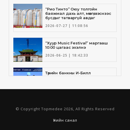
“Рио Тинто” Оюу толгойн
баяжмал дахь алт, мөнгө, зэснээс
бусдыг татваргүй авдаг
2026-07-27 | 11:08:56
“Хуур Music Festival” маргааш
10:00 цагаас эхэлнэ
2026-06-25 | 18:42:33
Төрийн банкны И-Билл
үйлчилгээнд Голомт банк
нэгдлээ
2026-06-25 | 9:33:55
Төрийн банк, Санхүү Эдийн
© Copyright Topmedee 2026, All Rights Reserved
Засгийн Их Сургууль хамтын
ажиллагааны санамж бичгээ
шинэчлэн байгууллаа
Үнийн санал
2026-06-23 | 16:30:21