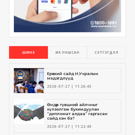
ШИНЭ
ИХ УНШСАН
СЭТГЭГДЭЛ
Ерөнхий сайд Н.Учралын
мэдэгдлүүд
2026-07-27 | 11:26:45
Өндөр түвшний айлчныг
хүлээлгэж бухимдуулан
“дипломат алдаа” гаргасан
сайд хэн бэ?
2026-07-27 | 11:22:40