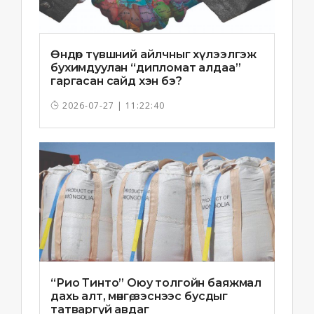
Өндөр түвшний айлчныг хүлээлгэж
бухимдуулан “дипломат алдаа”
гаргасан сайд хэн бэ?
2026-07-27 | 11:22:40
“Рио Тинто” Оюу толгойн баяжмал
дахь алт, мөнгө, зэснээс бусдыг
татваргүй авдаг