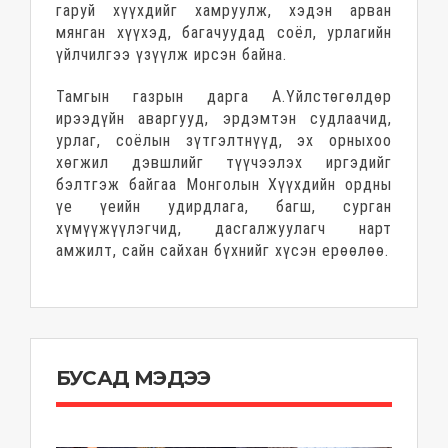
гаруй хүүхдийг хамруулж, хэдэн арван
мянган хүүхэд, багачуудад соёл, урлагийн
үйлчилгээ үзүүлж ирсэн байна.
Тамгын газрын дарга А.Үйлстөгөлдөр
ирээдүйн аваргууд, эрдэмтэн судлаачид,
урлаг, соёлын зүтгэлтнүүд, эх орныхоо
хөгжил дэвшлийг түүчээлэх иргэдийг
бэлтгэж байгаа Монголын Хүүхдийн ордны
үе үеийн удирдлага, багш, сурган
хүмүүжүүлэгчид, дасгалжуулагч нарт
амжилт, сайн сайхан бүхнийг хүсэн ерөөлөө.
БУСАД МЭДЭЭ