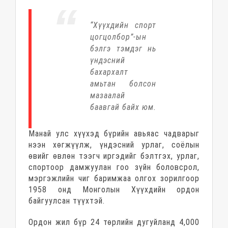
“Хүүхдийн спорт
цогцолбор”-ын
бэлгэ тэмдэг нь
үндэсний
бахархалт
амьтан болсон
мазаалай
баавгай байх юм.
Манай улс хүүхэд бүрийн авьяас чадварыг
нээн хөгжүүлж, үндэсний урлаг, соёлын
өвийг өвлөн тээгч иргэдийг бэлтгэх, урлаг,
спортоор дамжуулан гоо зүйн боловсрол,
мэргэжлийн чиг баримжаа олгох зорилгоор
1958 онд Монголын Хүүхдийн ордон
байгуулсан түүхтэй.
Ордон жил бүр 24 төрлийн дугуйланд 4,000