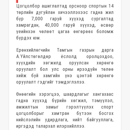
Цогцолбор ашиглалтад орсноор спортын 14
төрлийн дугуйлан хичээллэхээс гадна жил
бүр 7,000 гаруй хүүхэд сургалтад
хамрагдан, 40,000 гаруй хүүхэд, өсвөр
үеийнхэн чөлөөт цагаа өнгөрөөх боломж
бүрдэх юм.
Ерөнхийлөгчийн Тамгын газрын дарга
А.Үйлстөгөлдөр ёслолд оролцохдоо,
хүүхдийн хөгжилд оруулсан хөрөнгө
оруулалт бол улс орны ирээдүйн төлөө
хийж буй хамгийн үнэ цэнтэй хөрөнгө
оруулалт гэдгийг тэмдэглэлээ.
Өнөөгийн хэрэгцээ, шаардлагыг хангахаас
гадна хүүхэд бүрийн хөгжил, тэмүүлэл,
амжилтын замыг гэрэлтүүлэх спорт
цогцолборыг хамтран бүтээн босгох
нийслэлийн удирдлага, нийт байгууллага,
иргэдэд талархал илэрхийллээ.