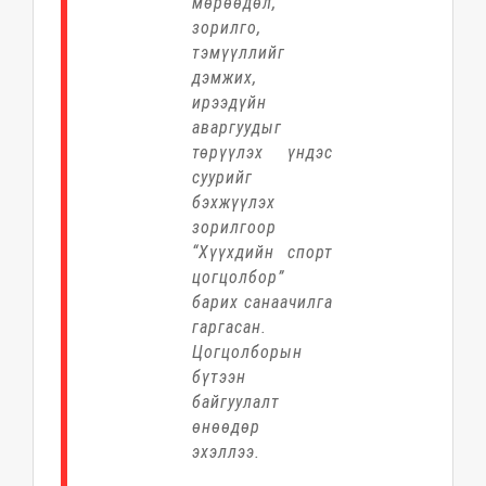
мөрөөдөл,
зорилго,
тэмүүллийг
дэмжих,
ирээдүйн
аваргуудыг
төрүүлэх үндэс
суурийг
бэхжүүлэх
зорилгоор
“Хүүхдийн спорт
цогцолбор”
барих санаачилга
гаргасан.
Цогцолборын
бүтээн
байгуулалт
өнөөдөр
эхэллээ.