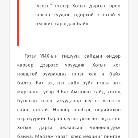
“үзсэн” гэхээр Хотын даргын орон
гарсан суудал тодорхой эзэнтэй ч
юм шиг харагдах байх.
Гэтэл УИХ-ын гишүүн, сайдын өндөр
карьер дээрээс уруудаж, Хотын хог
новштой зууралдах тэнэг хаа ч байх
билээ. Яах вэ, нэг сайн зүйл гэвэл энэ
маргааны үеэр Э.Бат-Амгалан сайд хотод
бугшсан олон асуудлаар шүгэл үлээсэн
сайн талтай. Өөрөөр хэлбэл, өөрийнхөө
нэр нүүрийг баран шүгэл үлээсэн, эцэст нь
Хотын дарга ажлаасаа чөлөөлөгдөж
байна. Мэдээж хэрэг, хоёр нөхрийг рингэн