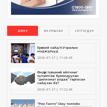
ШИНЭ
ИХ УНШСАН
СЭТГЭГДЭЛ
Ерөнхий сайд Н.Учралын
мэдэгдлүүд
2026-07-27 | 11:26:45
Өндөр түвшний айлчныг
хүлээлгэж бухимдуулан
“дипломат алдаа” гаргасан
сайд хэн бэ?
2026-07-27 | 11:22:40
“Рио Тинто” Оюу толгойн