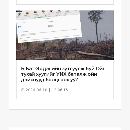
Б.Бат-Эрдэнийн зүтгүүлж буй Ойн
тухай хуулийг УИХ баталж ойн
дайснууд болцгоох уу?
2026-06-18 | 12:06:15