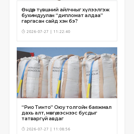
Өндөр түвшний айлчныг хүлээлгэж
бухимдуулан “дипломат алдаа”
гаргасан сайд хэн бэ?
2026-07-27 | 11:22:40
“Рио Тинто” Оюу толгойн баяжмал
дахь алт, мөнгө, зэснээс бусдыг
татваргүй авдаг
2026-07-27 | 11:08:56