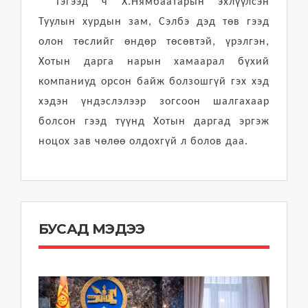
Тэгээд ч Х.Нямбаатарын эхлүүлсэн
Туулын хурдын зам, Сэлбэ дэд төв гээд
олон төслийг өндөр төсөвтэй, үрэлгэн,
Хотын дарга нарын хамаарал бүхий
компаниуд орсон байж болзошгүй гэх хэд
хэдэн үндэслэлээр зогсоон шалгахаар
болсон гээд түүнд Хотын даргад эргэж
ноцох зав чөлөө олдохгүй л болов даа.
БУСАД МЭДЭЭ