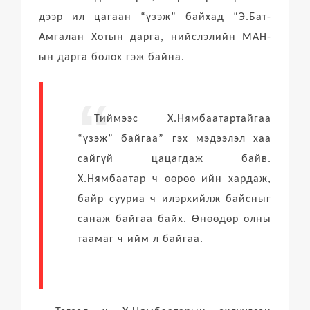
дээр ил цагаан “үзэж” байхад “Э.Бат-
Амгалан Хотын дарга, нийслэлийн МАН-
ын дарга болох гэж байна.
Тиймээс Х.Нямбаатартайгаа
“үзэж” байгаа” гэх мэдээлэл хаа
сайгүй цацагдаж байв.
Х.Нямбаатар ч өөрөө ийн хардаж,
байр сууриа ч илэрхийлж байсныг
санаж байгаа байх. Өнөөдөр олны
таамаг ч ийм л байгаа.