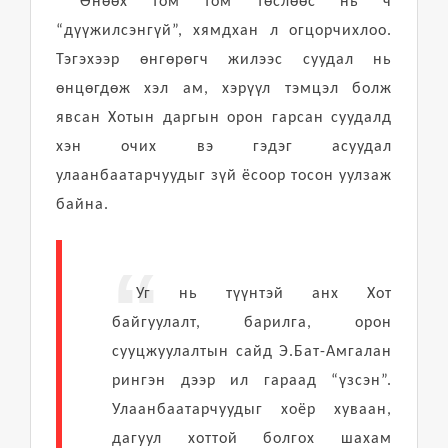
Өнөөх том том төслөөс нь ч
“дүүжилсэнгүй”, хямдхан л огцорчихлоо.
Тэгэхээр өнгөрөгч жилээс суудал нь
өнцөгдөж хэл ам, хэрүүл тэмцэл болж
явсан Хотын даргын орон гарсан суудалд
хэн очих вэ гэдэг асуудал
улаанбаатарчуудыг зүй ёсоор тосон уулзаж
байна.
Уг нь түүнтэй анх Хот
байгуулалт, барилга, орон
сууцжуулалтын сайд Э.Бат-Амгалан
рингэн дээр ил гараад “үзсэн”.
Улаанбаатарчуудыг хоёр хуваан,
дагуул хоттой болгох шахам