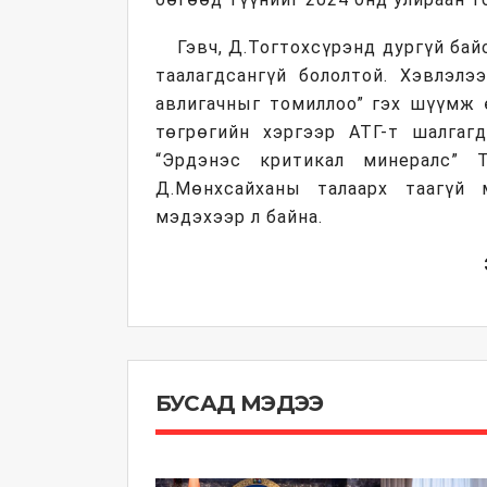
Гэвч, Д.Тогтохсүрэнд дургүй бай
таалагдсангүй бололтой. Хэвлэлэ
авлигачныг томиллоо” гэх шүүмж 
төгрөгийн хэргээр АТГ-т шалгагд
“Эрдэнэс критикал минералс” Т
Д.Мөнхсайханы талаарх таагүй 
мэдэхээр л байна.
БУСАД МЭДЭЭ