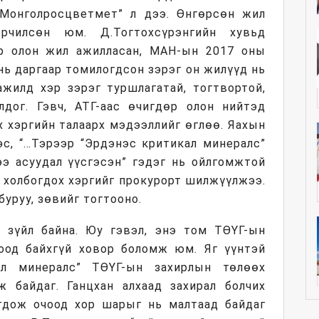
“Монголросцветмет” л дээ. Өнгөрсөн жил
рчилсөн юм. Д.Тогтохсүрэнгийн хувьд
ар олон жил ажилласан, МАН-ын 2017 оны
нь даргаар томилогдсон зэрэг он жилүүд нь
 ажилд хэр зэрэг туршлагатай, тогтвортой,
лдог. Гэвч, АТГ-аас өчигдөр олон нийтэд
х хэргийн талаарх мэдээллийг өглөө. Яахын
эс, “…Тэрээр “Эрдэнэс критикал минералс”
ээ асуудал үүсгэсэн” гэдэг нь ойлгомжтой
д холбогдох хэргийг прокурорт шилжүүлжээ.
буруу, зөвийг тогтооно.
й зүйл байна. Юу гэвэл, энэ том ТӨҮГ-ын
оод байхгүй ховор боломж юм. Яг үүнтэй
ал минералс” ТӨҮГ-ын захирлын төлөөх
 байдаг. Ганцхан алхаад захирал болчих
гдож очоод хор шарыг нь малтаад байдаг