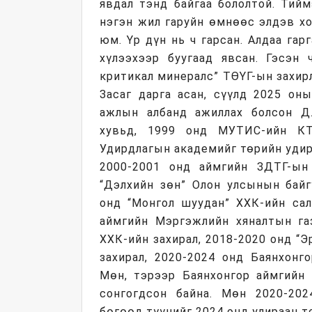
явдал тэнд байгаа бололтой. Тийм
нэгэн жил гаруйн өмнөөс элдэв х
юм. Үр дүн нь ч гарсан. Алдаа гар
хүлээхээр буугаад явсан. Гэсэн 
критикал минералс” ТӨҮГ-ын захир
Засаг дарга асан, сүүлд 2025 он
ажлын албанд ажиллах болсон Д
хувьд, 1999 онд МУТИС-ийн КТ
Удирдлагын академийг төрийн удир
2000-2001 онд аймгийн ЗДТГ-ын
“Дэлхийн зөн” Олон улсынын байг
онд “Монгол шуудан” ХХК-ийн сал
аймгийн Мэргэжлийн хяналтын газ
ХХК-ийн захирал, 2018-2020 онд “
захирал, 2020-2024 онд Баянхонг
Мөн, тэрээр Баянхонгор аймгийн 
сонгогдсон байна. Мөн 2020-202
бөгөөд түүнийг 2024 онд улираан т