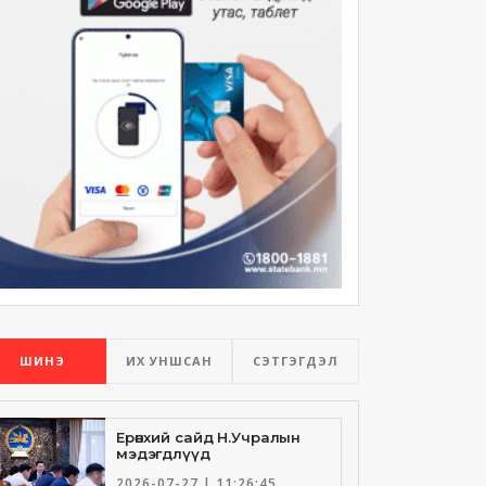
ШИНЭ
ИХ УНШСАН
СЭТГЭГДЭЛ
Ерөнхий сайд Н.Учралын
мэдэгдлүүд
2026-07-27 | 11:26:45