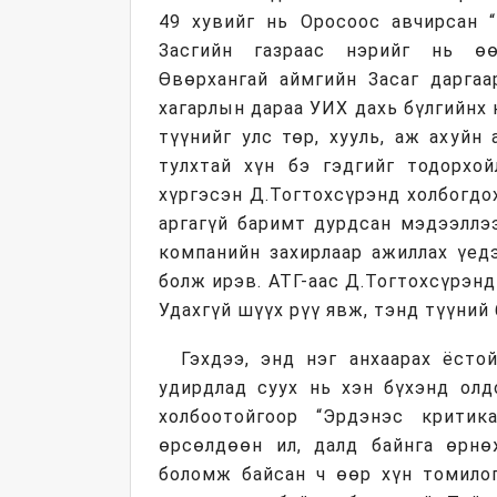
49 хувийг нь Оросоос авчирсан 
Засгийн газраас нэрийг нь өө
Өвөрхангай аймгийн Засаг дарга
хагарлын дараа УИХ дахь бүлгийнх 
түүнийг улс төр, хууль, аж ахуйн
тулхтай хүн бэ гэдгийг тодорхой
хүргэсэн Д.Тогтохсүрэнд холбогдо
аргагүй баримт дурдсан мэдээллэ
компанийн захирлаар ажиллах үед
болж ирэв. АТГ-аас Д.Тогтохсүрэн
Удахгүй шүүх рүү явж, тэнд түүний 
Гэхдээ, энд нэг анхаарах ёсто
удирдлад суух нь хэн бүхэнд олд
холбоотойгоор “Эрдэнэс критик
өрсөлдөөн ил, далд байнга өрнөж
боломж байсан ч өөр хүн томило