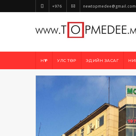
+976
newtopmedee@gmail.com
НҮҮР
УЛС ТӨР
ЭДИЙН ЗАСАГ
НИ