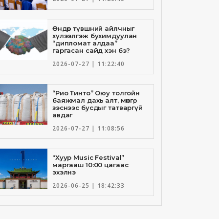
Өндөр түвшний айлчныг
хүлээлгэж бухимдуулан
“дипломат алдаа”
гаргасан сайд хэн бэ?
2026-07-27 | 11:22:40
“Рио Тинто” Оюу толгойн
баяжмал дахь алт, мөнгө,
зэснээс бусдыг татваргүй
авдаг
2026-07-27 | 11:08:56
“Хуур Music Festival”
маргааш 10:00 цагаас
эхэлнэ
2026-06-25 | 18:42:33
Төрийн банкны И-Билл