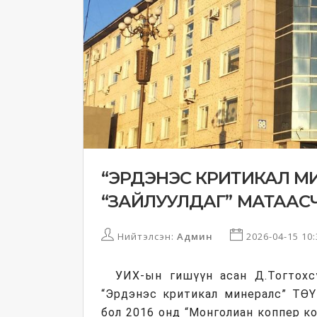
“ЭРДЭНЭС КРИТИКАЛ М
“ЗАЙЛУУЛДАГ” МАТААС
Нийтэлсэн:
Админ
2026-04-15 10
УИХ-ын гишүүн асан Д.Тогтохс
“Эрдэнэс критикал минералс” ТӨҮ
бол 2016 онд “Монголиан коппер к