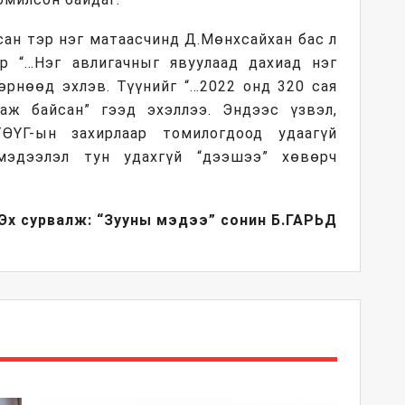
сан тэр нэг матаасчинд Д.Мөнхсайхан бас л
эр “…Нэг авлигачныг явуулаад дахиад нэг
өрнөөд эхлэв. Түүнийг “…2022 онд 320 сая
аж байсан” гээд эхэллээ. Эндээс үзвэл,
ӨҮГ-ын захирлаар томилогдоод удаагүй
мэдээлэл тун удахгүй “дээшээ” хөвөрч
Эх сурвалж: “Зууны мэдээ” сонин
Б.ГАРЬД