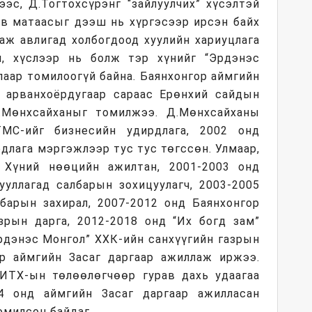
ээс, Д.Тогтохсүрэнг “зайлуулчих” хүсэлтэй
ов матаасыг дээш нь хүргэсээр ирсэн байх
гаж авлигад холбогдоод хуулийн хариуцлага
ч, хүслээр нь болж тэр хүнийг “Эрдэнэс
лаар томилоогүй байна. Баянхонгор аймгийн
ы арванхоёрдугаар сараас Ерөнхий сайдын
.Мөнхсайханыг томилжээ. Д.Мөнхсайханы
МС-ийг бизнесийн удирдлага, 2002 онд
длага мэргэжлээр тус тус төгссөн. Улмаар,
 Хүний нөөцийн ажилтан, 2001-2003 онд
ууллагад салбарын зохицуулагч, 2003-2005
барын захирал, 2007-2012 онд Баянхонгор
рын дарга, 2012-2018 онд “Их богд зам”
Эрдэнэс Монгол” ХХК-ийн санхүүгийн газрын
ор аймгийн Засаг даргаар ажиллаж иржээ.
ИТХ-ын төлөөлөгчөөр гурав дахь удаагаа
4 онд аймгийн Засаг даргаар ажилласан
омилсон байдаг.