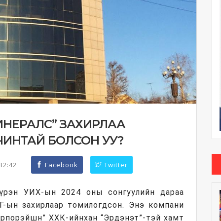
ИНЕРАЛС” ЗАХИРЛАА
ЧИНТАЙ БОЛСОН УУ?
:32:42
Facebook
Twitter
үрэн УИХ-ын 2024 оны сонгуулийн дараа
Г-ын захирлаар томилогдсон. Энэ компани
орпорэйшн” ХХК-ийнхан “Эрдэнэт”-тэй хамт