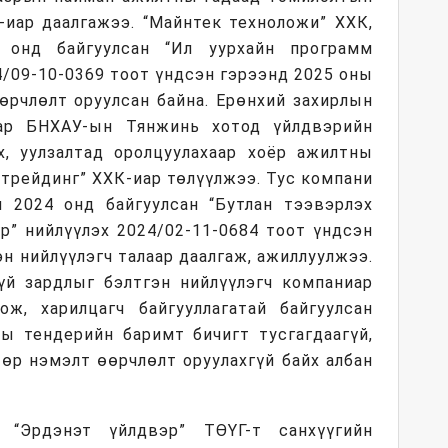
-иар даалгажээ. “Майнтек техноложи” ХХК,
 онд байгуулсан “Ил уурхайн программ
4/09-10-0369 тоот үндсэн гэрээнд 2025 оны
өрчлөлт оруулсан байна. Ерөнхий захирлын
ар БНХАУ-ын Тянжинь хотод үйлдвэрийн
х, уулзалтад оролцуулахаар хоёр ажилтны
 трейдинг” ХХК-иар төлүүлжээ. Тус компани
 2024 онд байгуулсан “Бутлан тээвэрлэх
р” нийлүүлэх 2024/02-11-0684 тоот үндсэн
эн нийлүүлэгч талаар даалгаж, ажиллуулжээ.
үй зардлыг бэлтгэн нийлүүлэгч компаниар
ож, харилцагч байгууллагатай байгуулсан
ны тендерийн баримт бичигт тусгагдаагүй,
өр нэмэлт өөрчлөлт оруулахгүй байх албан
 “Эрдэнэт үйлдвэр” ТӨҮГ-т санхүүгийн