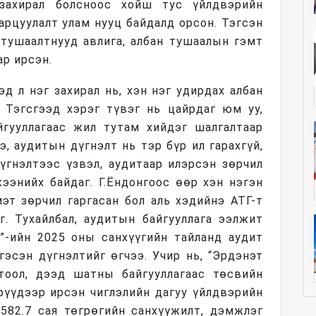
 захирал болсноос хойш тус үйлдвэрийн
арцуулалт улам нууц байдалд орсон. Тэгсэн
 тушаалтнууд авлига, албан тушаалын гэмт
ар ирсэн.
д л нэг захирал нь, хэн нэг удирдах албан
. Тэгсгээд хэрэг түвэг нь цайрдаг юм уу,
йгууллагаас жил тутам хийдэг шалгалтаар
э, аудитын дүгнэлт нь тэр бүр ил гарахгүй,
үгнэлтээс үзвэл, аудитаар илэрсэн зөрчил
ээнийх байдаг. Г.Ёндонгоос өөр хэн нэгэн
эт зөрчил гаргасан бол аль хэдийнэ АТГ-т
г. Тухайлбал, аудитын байгууллага ээлжит
”-ийн 2025 оны санхүүгийн тайланд аудит
гэсэн дүгнэлтийг өгчээ. Учир нь, “Эрдэнэт
тоол, дээд шатны байгууллагаас төсвийн
рүүдээр ирсэн чиглэлийн дагуу үйлдвэрийн
,582.7 сая төгрөгийн санхүүжилт, дэмжлэг