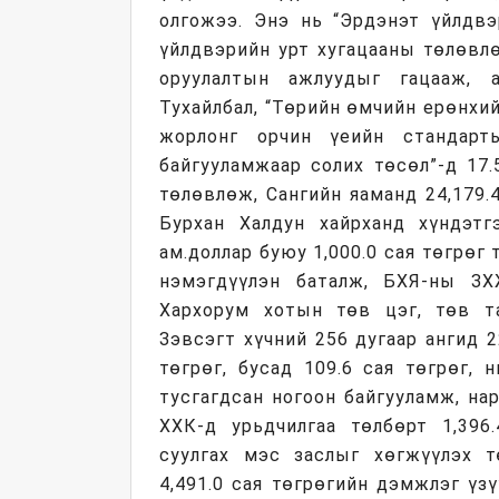
олгожээ. Энэ нь “Эрдэнэт үйлдвэ
үйлдвэрийн урт хугацааны төлөвл
оруулалтын ажлуудыг гацааж, 
Тухайлбал, “Төрийн өмчийн ерөнхи
жорлонг орчин үеийн стандарт
байгууламжаар солих төсөл”-д 17.
төлөвлөж, Сангийн яаманд 24,179.
Бурхан Халдун хайрханд хүндэтг
ам.доллар буюу 1,000.0 сая төгрөг
нэмэгдүүлэн баталж, БХЯ-ны ЗХ
Хархорум хотын төв цэг, төв т
Зэвсэгт хүчний 256 дугаар ангид 2
төгрөг, бусад 109.6 сая төгрөг, 
тусгагдсан ногоон байгууламж, на
ХХК-д урьдчилгаа төлбөрт 1,396
суулгах мэс заслыг хөгжүүлэх тө
4,491.0 сая төгрөгийн дэмжлэг үз