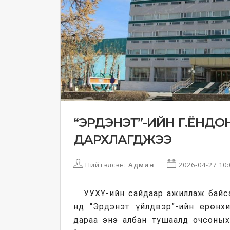
“ЭРДЭНЭТ”-ИЙН Г.ЁНДОН
ДАРХЛАГДЖЭЭ
Нийтэлсэн:
Админ
2026-04-27 10
УУХҮ-ийн сайдаар ажиллаж байс
нд “Эрдэнэт үйлдвэр”-ийн ерөнх
дараа энэ албан тушаалд очсоных