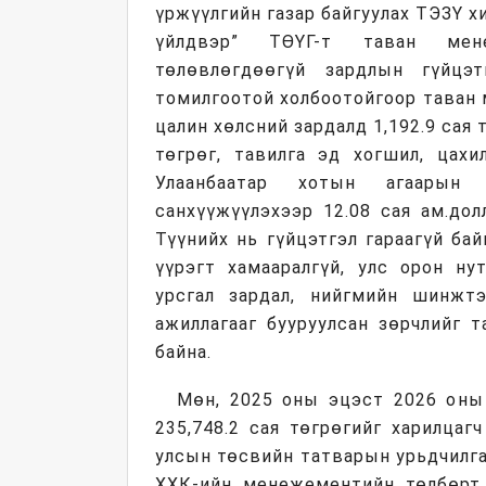
үржүүлгийн газар байгуулах ТЭЗҮ хи
үйлдвэр” ТӨҮГ-т таван мен
төлөвлөгдөөгүй зардлын гүйцэт
томилгоотой холбоотойгоор таван 
цалин хөлсний зардалд 1,192.9 сая 
төгрөг, тавилга эд хогшил, цахи
Улаанбаатар хотын агаарын 
санхүүжүүлэхээр 12.08 сая ам.дол
Түүнийх нь гүйцэтгэл гараагүй бай
үүрэгт хамааралгүй, улс орон ну
урсгал зардал, нийгмийн шинжт
ажиллагааг бууруулсан зөрчлийг т
байна.
Мөн, 2025 оны эцэст 2026 оны
235,748.2 сая төгрөгийг харилцаг
улсын төсвийн татварын урьдчилгаа
ХХК-ийн менежементийн төлбөрт 2