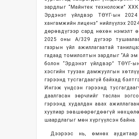
зардлыг “Майнтек техноложи” ХХК
Эрдэнэт үйлдвэр ТӨҮГ-ын 2024
хангамжийн лиценз” нийлүүлэх 202
дөрөвдүгээр сард нөхөн нэмэлт ө
2025 оны А/329 дүгээр тушаала
газрын үйл ажиллагаатай танилца
гадаад томилолтын зардлыг “Ай эм
болон “Эрдэнэт үйлдвэр” ТӨҮГ-ын
хэсгийн туузан дамжуулгын хөтлүү
гэрээнд тусгагдаагүй байхад бэлтг
Ингэж үндсэн гэрээнд тусгагдааг
даалгасан зөрчлийг таслан зогсо
гэрээнд худалдан авах ажиллагаа
хуулиар зөвшөөрөгдөөгүй нөхцөлө
шаардлагыг мөн хүргүүлсэн байна.
Дээрээс нь, өмнөх аудитаар