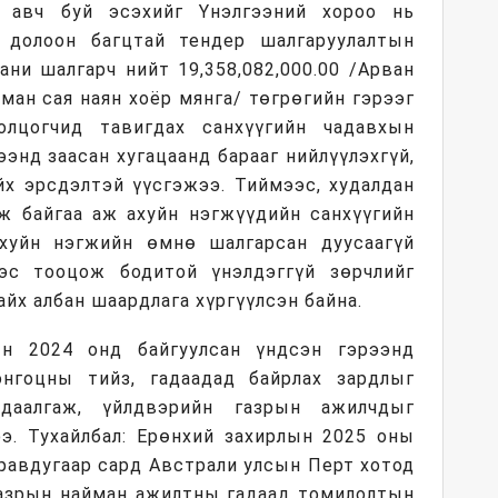
н авч буй эсэхийг Үнэлгээний хороо нь
д долоон багцтай тендер шалгаруулалтын
ани шалгарч нийт 19,358,082,000.00 /Арван
ман сая наян хоёр мянга/ төгрөгийн гэрээг
олцогчид тавигдах санхүүгийн чадавхын
ээнд заасан хугацаанд барааг нийлүүлэхгүй,
йх эрсдэлтэй үүсгэжээ. Тиймээс, худалдан
ж байгаа аж ахуйн нэгжүүдийн санхүүгийн
хуйн нэгжийн өмнө шалгарсан дуусаагүй
эс тооцож бодитой үнэлдэггүй зөрчлийг
айх албан шаардлага хүргүүлсэн байна.
ын 2024 онд байгуулсан үндсэн гэрээнд
онгоцны тийз, гадаадад байрлах зардлыг
 даалгаж, үйлдвэрийн газрын ажилчдыг
э. Тухайлбал: Ерөнхий захирлын 2025 оны
уравдугаар сард Австрали улсын Перт хотод
газрын найман ажилтны гадаад томилолтын