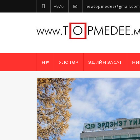
+976
newtopmedee@gmail.com
НҮҮР
УЛС ТӨР
ЭДИЙН ЗАСАГ
НИ