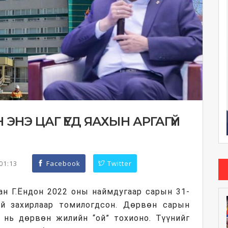
 ЭНЭ ЦАГ ҮЕД ЯАХЫН АРГАГҮЙ
:01:13
Facebook
Twitter
ан Г.Ёндон 2022 оны наймдугаар сарын 31-
ий захирлаар томилогдсон. Дөрвөн сарын
 нь дөрвөн жилийн “ой” тохионо. Түүнийг