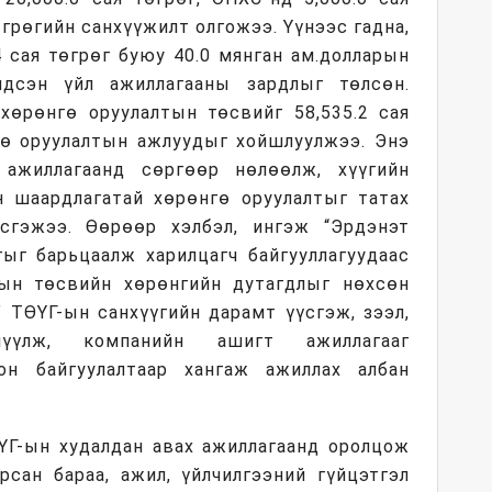
өгрөгийн санхүүжилт олгожээ. Үүнээс гадна,
4 сая төгрөг буюу 40.0 мянган ам.долларын
ндсэн үйл ажиллагааны зардлыг төлсөн.
хөрөнгө оруулалтын төсвийг 58,535.2 сая
гө оруулалтын ажлуудыг хойшлуулжээ. Энэ
ажиллагаанд сөргөөр нөлөөлж, хүүгийн
н шаардлагатай хөрөнгө оруулалтыг татах
сгэжээ. Өөрөөр хэлбэл, ингэж “Эрдэнэт
гыг барьцаалж харилцагч байгууллагуудаас
сын төсвийн хөрөнгийн дутагдлыг нөхсөн
” ТӨҮГ-ын санхүүгийн дарамт үүсгэж, зээл,
үүлж, компанийн ашигт ажиллагааг
ион байгуулалтаар хангаж ажиллах албан
ӨҮГ-ын худалдан авах ажиллагаанд оролцож
рсан бараа, ажил, үйлчилгээний гүйцэтгэл