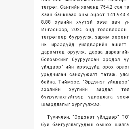
төгрөг, Сангийн яаманд 754.2 сая т
Хаан банкнаас оны эцэст 141,943.
8.88 хувийн хүүтэй зээл авч ү
Ингэснээр, 2025 онд төлөвлөсөн 
төгрөгөөр бууруулж, зарим хөрөн
нь ирээдүйд үйлдвэрийн ашигт 
дарамтад оруулж, дараа дараагий
боломжийг бууруулсан эрсдэл үү
үйлдвэр”-ийн ирээдүйд орох орло
урьдчилан санхүүжилт татаж, ул
байна. Тиймээс, “Эрдэнэт үйлдвэр
зээлийн хүүгийн зардал төл
бууруулахгүйгээр удирдлага зох
шаардлагыг хүргүүлжээ.
Түүнчлэн, “Эрдэнэт үйлдвэр” Т
буй байгууллагуудын өмнөх шалга