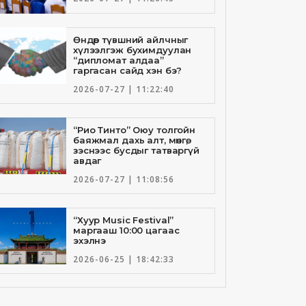
Өндөр түвшний айлчныг
хүлээлгэж бухимдуулан
“дипломат алдаа”
гаргасан сайд хэн бэ?
2026-07-27 | 11:22:40
“Рио Тинто” Оюу толгойн
баяжмал дахь алт, мөнгө,
зэснээс бусдыг татваргүй
авдаг
2026-07-27 | 11:08:56
“Хуур Music Festival”
маргааш 10:00 цагаас
эхэлнэ
2026-06-25 | 18:42:33
Төрийн банкны И-Билл