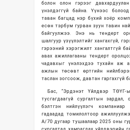
болон олон гэрээг давхардуула
үнэлдэггүй байна. Үүнээс болоо
таван багцад нэр бүхий хоёр комп
есөн тэрбум гурван зуун тавин най
байгуулжээ. Энэ нь тендерт ор
шалгуур үзүүлэлтийг хангахгүй, гэр
гэрээний хэрэгжилт хангалтгүй ба
авах ажиллагааны тендерт оролцо
чадавхыг үнэлэхдээ тухайн аж а
ажлын төсөвт өртгийн нийлбэрэ
таслан зогсоож, давтан гаргахгүй б
Бас, “Эрдэнэт Үйлдвэр ТӨҮГ-
тусгагдаагүй сургалтын зардал, 
бэлтгэн нийлүүлэгч компаниар
гадаадад томилолтоор ажиллуулжэ
А/70 дугаар тушаалаар 2025 оны г
сургалтад хамрагдах үйлдвэрийн 