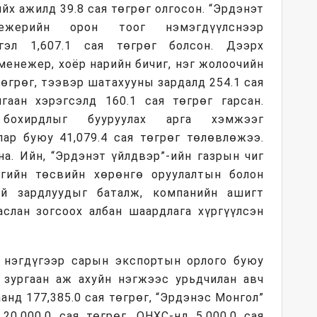
йх ажилд 39.8 сая төгрөг олгосон. “Эрдэнэт
ежерийн орон тоог нэмэгдүүлснээр
гэл 1,607.1 сая төгрөг болсон. Дээрх
менежер, хоёр нарийн бичиг, нэг жолоочийн
төгрөг, тээвэр шатахууны зардалд 254.1 сая
лгаан хэрэгсэлд 160.1 сая төгрөг гарсан.
бохирдлыг бууруулах арга хэмжээг
лар буюу 41,079.4 сая төгрөг төлөвлөжээ.
на. Ийн, “Эрдэнэт үйлдвэр”-ийн газрын чиг
тгийн төсвийн хөрөнгө оруулалтын болон
эй зардлуудыг баталж, компанийн ашигт
аслан зогсоох албан шаардлага хүргүүлсэн
 нэгдүгээр сарын экспортын орлого буюу
ч зургаан аж ахуйн нэгжээс урьдчилан авч
нд 177,385.0 сая төгрөг, “Эрдэнэс Монгол”
0,000.0 сая төгрөг, ОНХС-нд 5,000.0 сая