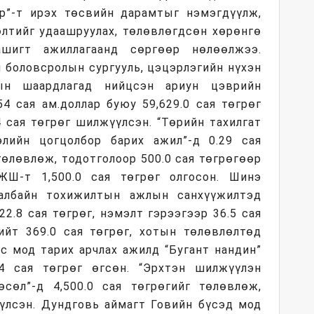
р”-т ирэх төсвийн дарамтыг нэмэгдүүлж,
өлтийг удаашруулах, төлөвлөгдсөн хөрөнгө
ашигт ажиллагаанд сөргөөр нөлөөлжээ.
й боловсролын сургууль, цэцэрлэгийн нүхэн
ын шаардлагад нийцсэн ариун цэврийн
54 сая ам.доллар буюу 59,629.0 сая төгрөг
4 сая төгрөг шилжүүлсэн. “Төрийн тахилгат
элийн цогцолбор барих ажил”-д 0.29 сая
 төлөвлөж, тодотголоор 500.0 сая төгрөгөөр
ЖШ-т 1,500.0 сая төгрөг олгосон. Шинэ
албайн тохижилтын ажлын санхүүжилтэд
22.8 сая төгрөг, нэмэлт гэрээгээр 36.5 сая
нийт 369.0 сая төгрөг, хотын төлөвлөлтөд
рс мод тарих арчлах ажилд “Бугант нандин”
.4 сая төгрөг өгсөн. “Эрхтэн шилжүүлэн
сөл”-д 4,500.0 сая төгрөгийг төлөвлөж,
үүлсэн. Дундговь аймагт Говийн бүсэд мод