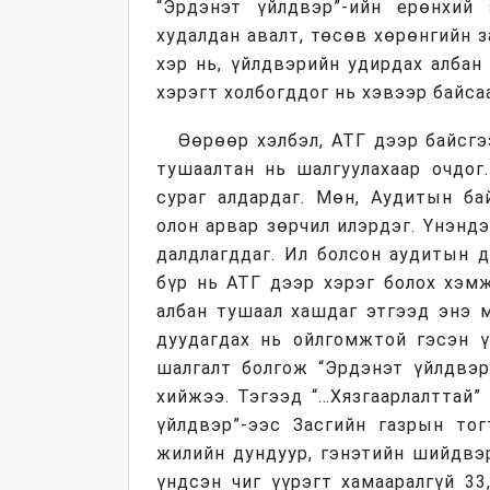
“Эрдэнэт үйлдвэр”-ийн ерөнхий
худалдан авалт, төсөв хөрөнгийн з
хэр нь, үйлдвэрийн удирдах албан
хэрэгт холбогддог нь хэвээр байса
Өөрөөр хэлбэл, АТГ дээр байсгээ
тушаалтан нь шалгуулахаар очдог
сураг алдардаг. Мөн, Аудитын ба
олон арвар зөрчил илэрдэг. Үнэндэ
далдлагддаг. Ил болсон аудитын д
бүр нь АТГ дээр хэрэг болох хэмж
албан тушаал хашдаг этгээд энэ м
дуудагдах нь ойлгомжтой гэсэн ү
шалгалт болгож “Эрдэнэт үйлдвэр
хийжээ. Тэгээд “…Хязгаарлалттай” 
үйлдвэр”-ээс Засгийн газрын тог
жилийн дундуур, гэнэтийн шийдвэ
үндсэн чиг үүрэгт хамааралгүй 33