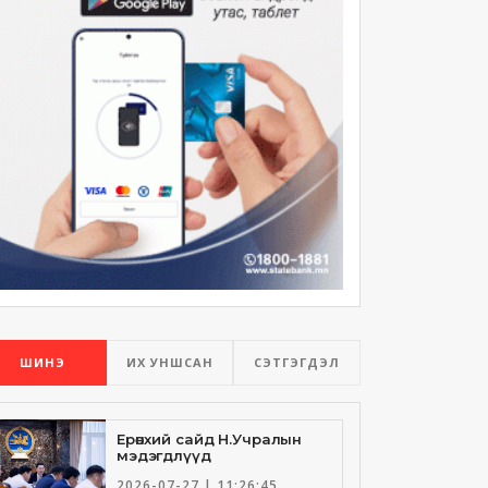
ШИНЭ
ИХ УНШСАН
СЭТГЭГДЭЛ
Ерөнхий сайд Н.Учралын
мэдэгдлүүд
2026-07-27 | 11:26:45