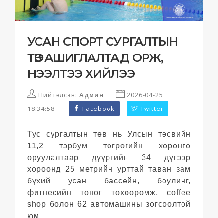
УСАН СПОРТ СУРГАЛТЫН
ТӨВ АШИГЛАЛТАД ОРЖ,
НЭЭЛТЭЭ ХИЙЛЭЭ
Нийтэлсэн:
Админ
2026-04-25
18:34:58
Facebook
Twitter
Тус сургалтын төв нь Улсын төсвийн
11,2 тэрбум төгрөгийн хөрөнгө
оруулалтаар дүүргийн 34 дүгээр
хороонд 25 метрийн урттай таван зам
бүхий усан бассейн, боулинг,
фитнесийн тоног төхөөрөмж, coffee
shop болон 62 автомашины зогсоолтой
юм.