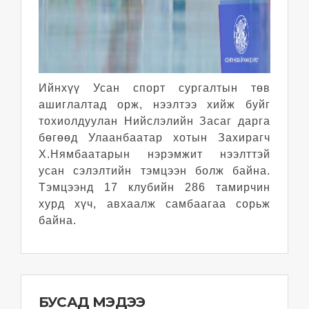
Ийнхүү Усан спорт сургалтын төв
ашиглалтад орж, нээлтээ хийж буйг
тохиолдуулан Нийслэлийн Засаг дарга
бөгөөд Улаанбаатар хотын Захирагч
Х.Нямбаатарын нэрэмжит нээлттэй
усан сэлэлтийн тэмцээн болж байна.
Тэмцээнд 17 клубийн 286 тамирчин
хурд хүч, авхаалж самбаагаа сорьж
байна.
БУСАД МЭДЭЭ