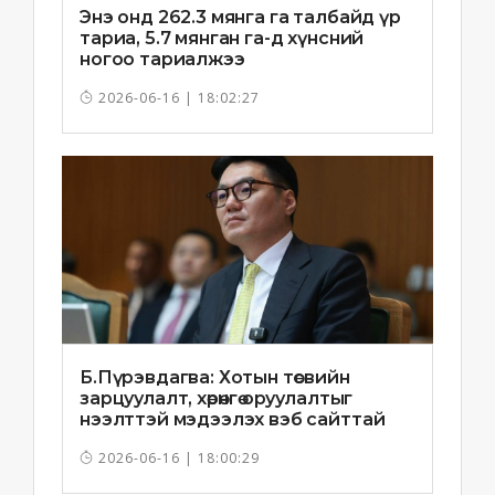
Энэ онд 262.3 мянга га талбайд үр
тариа, 5.7 мянган га-д хүнсний
ногоо тариалжээ
2026-06-16 | 18:02:27
Б.Пүрэвдагва: Хотын төсвийн
зарцуулалт, хөрөнгө оруулалтыг
нээлттэй мэдээлэх вэб сайттай
болно
2026-06-16 | 18:00:29