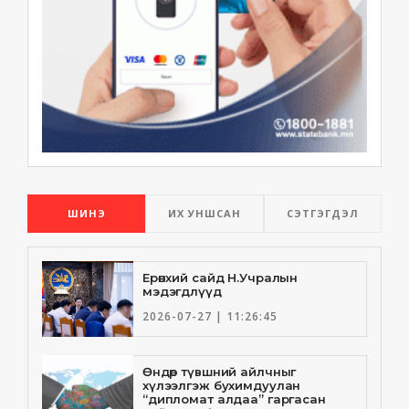
ШИНЭ
ИХ УНШСАН
СЭТГЭГДЭЛ
Ерөнхий сайд Н.Учралын
мэдэгдлүүд
2026-07-27 | 11:26:45
Өндөр түвшний айлчныг
хүлээлгэж бухимдуулан
“дипломат алдаа” гаргасан