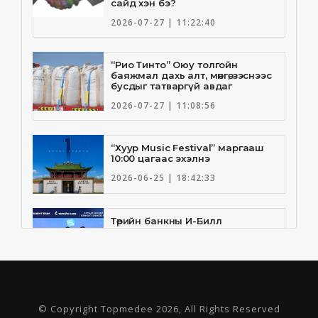
сайд хэн бэ?
2026-07-27 | 11:22:40
“Рио Тинто” Оюу толгойн
баяжмал дахь алт, мөнгө, зэснээс
бусдыг татваргүй авдаг
2026-07-27 | 11:08:56
“Хуур Music Festival” маргааш
10:00 цагаас эхэлнэ
2026-06-25 | 18:42:33
Төрийн банкны И-Билл
үйлчилгээнд Голомт банк
нэгдлээ
2026-06-25 | 9:33:55
Төрийн банк, Санхүү Эдийн
© Copyright Topmedee 2026, All Rights Reserved
Засгийн Их Сургууль хамтын