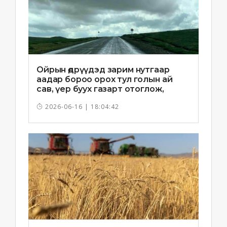
Ойрын өдрүүдэд зарим нутгаар
аадар бороо орох тул голын ай
сав, үер буух газарт отоглож,
хоноглохгүй байхыг зөвлөв
2026-06-16 | 18:04:42