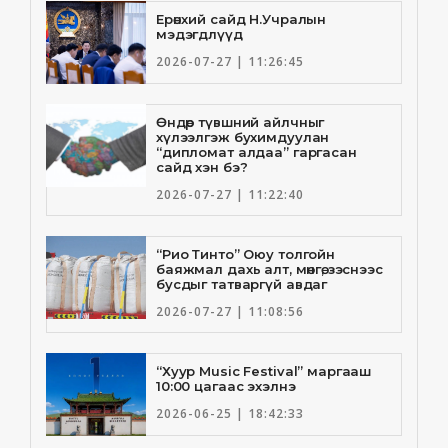
Ерөнхий сайд Н.Учралын
мэдэгдлүүд
2026-07-27 | 11:26:45
Өндөр түвшний айлчныг
хүлээлгэж бухимдуулан
“дипломат алдаа” гаргасан
сайд хэн бэ?
2026-07-27 | 11:22:40
“Рио Тинто” Оюу толгойн
баяжмал дахь алт, мөнгө, зэснээс
бусдыг татваргүй авдаг
2026-07-27 | 11:08:56
“Хуур Music Festival” маргааш
10:00 цагаас эхэлнэ
2026-06-25 | 18:42:33