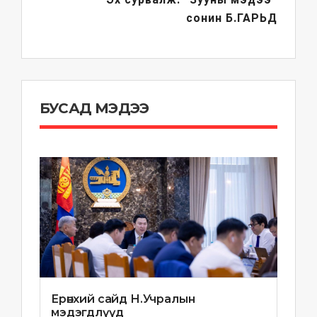
сонин
Б.ГАРЬД
БУСАД МЭДЭЭ
Ерөнхий сайд Н.Учралын
мэдэгдлүүд