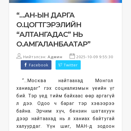
“…АН-ЫН ДАРГА
О.ЦОГТГЭРЭЛИЙН
“АЛТАНГАДАС” НЬ
О.АМГАЛАНБААТАР”
Нийтэлсэн:
Админ
2025-10-09 9:55:30
Facebook
Twitter
“…Москва найтаахад Монгол
ханиадаг” гэх социализмын үеийн үг
бий. Тэр үед тийм байхаас өөр аргагүй
л дээ. Одоо ч бараг тэр хэвээрээ
байна. Эрчим хүч, бензин шатахуун
дээр найтаахад нь л ханиах байтугай
халуурдаг. Үүн шиг, МАН-д зодоон