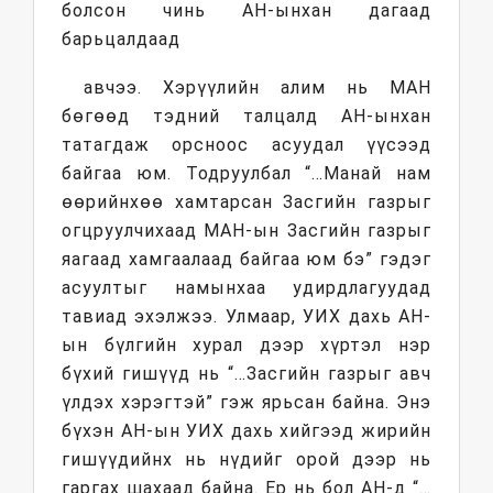
болсон чинь АН-ынхан дагаад
барьцалдаад
авчээ. Хэрүүлийн алим нь МАН
бөгөөд тэдний талцалд АН-ынхан
татагдаж орсноос асуудал үүсээд
байгаа юм. Тодруулбал “…Манай нам
өөрийнхөө хамтарсан Засгийн газрыг
огцруулчихаад МАН-ын Засгийн газрыг
яагаад хамгаалаад байгаа юм бэ” гэдэг
асуултыг намынхаа удирдлагуудад
тавиад эхэлжээ. Улмаар, УИХ дахь АН-
ын бүлгийн хурал дээр хүртэл нэр
бүхий гишүүд нь “…Засгийн газрыг авч
үлдэх хэрэгтэй” гэж ярьсан байна. Энэ
бүхэн АН-ын УИХ дахь хийгээд жирийн
гишүүдийнх нь нүдийг орой дээр нь
гаргах шахаад байна. Ер нь бол АН-д “…