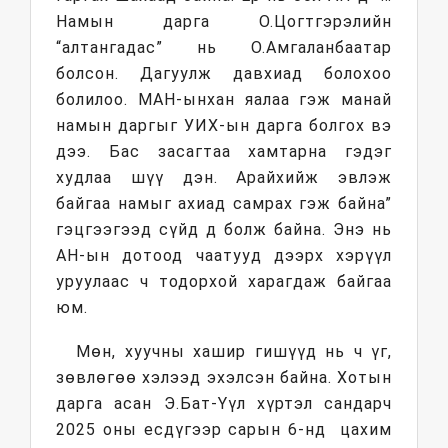
Намын дарга О.Цогтгэрэлийн
“алтангадас” нь О.Амгаланбаатар
болсон. Дагуулж давхиад болохоо
болилоо. МАН-ынхан яалаа гэж манай
намын даргыг УИХ-ын дарга болгох вэ
дээ. Бас засагтаа хамтарна гэдэг
худлаа шүү дэн. Арайхийж эвлэж
байгаа намыг ахиад самрах гэж байна”
гэцгээгээд сүйд д болж байна. Энэ нь
АН-ын дотоод чаатууд дээрх хэрүүл
уруулаас ч тодорхой харагдаж байгаа
юм.
Мөн, хуучны хашир гишүүд нь ч үг,
зөвлөгөө хэлээд эхэлсэн байна. Хотын
дарга асан Э.Бат-Үүл хүртэл сандарч
2025 оны есдүгээр сарын 6-нд цахим