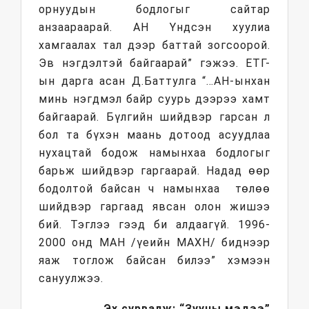
орнуудын бодлогыг сайтар
анзаараарай. АН Үндсэн хуулиа
хамгаалах тал дээр баттай зогсоорой.
Эв нэгдэлтэй байгаарай” гэжээ. ЕТГ-
ын дарга асан Д.Баттулга “…АН-ынхан
минь нэгдмэл байр суурь дээрээ хамт
байгаарай. Бүлгийн шийдвэр гарсан л
бол та бүхэн маань дотоод асуудлаа
нухацтай бодож намынхаа бодлогыг
барьж шийдвэр гаргаарай. Надад өөр
бодолтой байсан ч намынхаа төлөө
шийдвэр гаргаад явсан олон жишээ
бий. Тэглээ гээд би алдаагүй. 1996-
2000 онд МАН /үеийн МАХН/ биднээр
яаж тоглож байсан билээ” хэмээн
сануулжээ.
Эх сурвалж: “Зууны мэдээ”