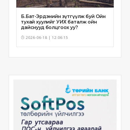
Б.Бат-Эрдэнийн зүтгүүлж буй Ойн
тухай хуулийг УИХ баталж ойн
дайснууд болцгоох уу?
2026-06-18 | 12:06:15