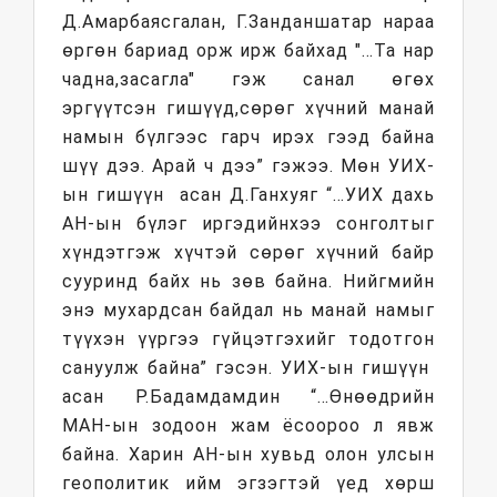
Д.Амарбаясгалан, Г.Занданшатар нараа
өргөн бариад орж ирж байхад "…Та нар
чадна,засагла" гэж санал өгөх
эргүүтсэн гишүүд,сөрөг хүчний манай
намын бүлгээс гарч ирэх гээд байна
шүү дээ. Арай ч дээ” гэжээ. Мөн УИХ-
ын гишүүн асан Д.Ганхуяг “…УИХ дахь
АН-ын бүлэг иргэдийнхээ сонголтыг
хүндэтгэж хүчтэй сөрөг хүчний байр
сууринд байх нь зөв байна. Нийгмийн
энэ мухардсан байдал нь манай намыг
түүхэн үүргээ гүйцэтгэхийг тодотгон
сануулж байна” гэсэн. УИХ-ын гишүүн
асан Р.Бадамдамдин “…Өнөөдрийн
МАН-ын зодоон жам ёсоороо л явж
байна. Харин АН-ын хувьд олон улсын
геополитик ийм эгзэгтэй үед хөрш