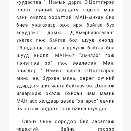
хуудастаа “…Намын дарга О.Цогтгэрэл
сөрөг хүчний удирдагч гэдгээ маш
сайн ойлгох хэрэгтэй. МАН-ынхан бие
биеэ унагахаар орж ирж байгаа бүх
асуудлыг дэмж. Д.Амарбаясгаланг
унагах гэж байгаа бол шууд кнопд,
Г.Занданшатарыг огцруулж байгаа бол
шууд кнопд. МАН-ыг “эмчлэх” гэж
тэнэгтэв ээ” гэж зөвлөсөн. Мөн,
өчигдөр “…Намын дарга О.Цогтгэрэл
минь ээ, бурхан минь, сөрөг хүчний
удирдагч шиг чанга байгаач ээ. Дөнгөж
илааршиж эхэлж бхйсан нам маань
МАН-аас халдвар аваад "хагарах" өвчин
нь эргэж сэдрэх гээд байна шүү дээ.
Олонх чинь өөрсдөө бид засаглаж
чадахгүй байна гэсээр