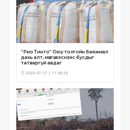
“Рио Тинто” Оюу толгойн баяжмал
дахь алт, мөнгө, зэснээс бусдыг
татваргүй авдаг
2026-07-27 | 11:08:56