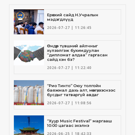
Ерөнхий сайд Н.Учралын
мэдэгдлүүд
2026-07-27 | 11:26:45
Өндөр түвшний айлчныг
хүлээлгэж бухимдуулан
“дипломат алдаа” гаргасан
сайд хэн бэ?
2026-07-27 | 11:22:40
“Рио Тинто” Оюу толгойн
баяжмал дахь алт, мөнгө, зэснээс
бусдыг татваргүй авдаг
2026-07-27 | 11:08:56
“Хуур Music Festival” маргааш
10:00 цагаас эхэлнэ
2026-06-25 | 18:42:33