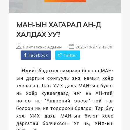
МАН-ЫН ХАГАРАЛ АН-Д
ХАЛДАХ УУ?
Нийтэлсэн:
Админ
2025-10-27 9:43:39
Facebook
Twitter
Өдийг бодоход намраар болсон МАН-
ын даргын сонгууль энэ намыг хоёр
хуваасан. Лав УИХ дахь МАН-ын бүлэг
нь хоёр хуваагдаад нэг нь АН-тай,
нөгөө нь “Үндэсний эвсэл”-тэй тал
болсон нь ил тодорхой боллоо. Тэр бүү
хэл, УИХ дахь МАН-ын бүлэг хоёр
даргатай болчихсон. Уг нь, УИХ-ын