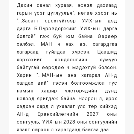
Дахин санал хураая, эсвэл дахиаад
гарын үсэг цуглуулъя”, нөгөө хэсэг нь
“...Засагт орохгүйгээр УИХ-ын дэд
дарга Б.Пүрэвдоржийг УИХ-ын дарга
болгоё” гэж буй юм байна. Өөрөөр
хэлбэл, МАН ч яах вэ, хагардгаа
хагараад туйлдаа хүрсэн. Цаашид
хэрхэхийг хөндлөнгийн хүмүүс
байтугай өөрсдөө ч мэдэхгүй болсон.
Харин “...МАН-ын энэ хагарал АН-д
халдах вий” гэсэн болгоомжлол тус
намын хашир улстөрчдийн дунд
нэлээд яригдаж байна. Нээрэн л, ирэх
хэдхэн сард л ухаалаг улс төр хийхэд
АН-д Ерөнхийлөгчийн 2027 оны
сонгууль, УИХ-ын 2028 оны сонгуулийн
ялалт ойрхон л харагдаад байгаа даа.