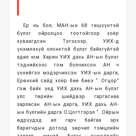
Ер нь бол, МАН-ын 68 гишүүнтэй
бүлэг ойролцоо тоотойгоор хоёр
хуваагдсан. Тэгэхээр, УИХ-д
үнэмлэхүй олонхтой бүлэг байхгүйтэй
адил юм. Харин УИХ дахь АН-ын бүлэг
тэднийхээс том болчихсон. АН ч
үүнийгээ мэдэрчихсэн. УИХ-ын дарга,
Ерөнхий сайд хоёр бие биеэ “...Огцор”
гэж байх үед УИХ дахь АН-ын бүлэг
улс төрийн шийдвэр гаргаснаа
зарласан. АН-ын дарга, УИХ дахь АН-
ын бүлгийн дарга О.Цогтгэрэл “...Ойрын
өдрүүдэд ил гарч байгаа эрх
баригчдын дотоод зөрчил тэмцлийн
талаар манай бүлэг өнөөдрийн