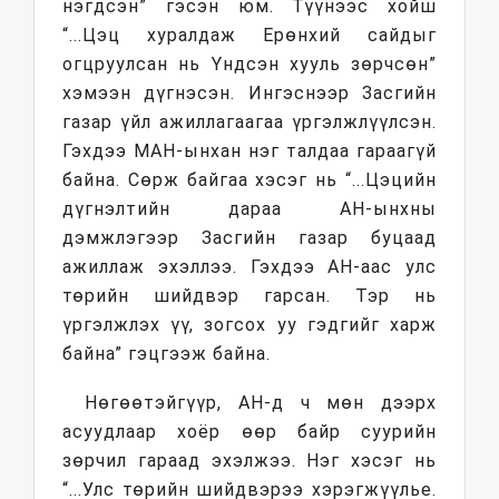
нэгдсэн” гэсэн юм. Түүнээс хойш
“...Цэц хуралдаж Ерөнхий сайдыг
огцруулсан нь Үндсэн хууль зөрчсөн”
хэмээн дүгнэсэн. Ингэснээр Засгийн
газар үйл ажиллагаагаа үргэлжлүүлсэн.
Гэхдээ МАН-ынхан нэг талдаа гараагүй
байна. Сөрж байгаа хэсэг нь “...Цэцийн
дүгнэлтийн дараа АН-ынхны
дэмжлэгээр Засгийн газар буцаад
ажиллаж эхэллээ. Гэхдээ АН-аас улс
төрийн шийдвэр гарсан. Тэр нь
үргэлжлэх үү, зогсох уу гэдгийг харж
байна” гэцгээж байна.
Нөгөөтэйгүүр, АН-д ч мөн дээрх
асуудлаар хоёр өөр байр суурийн
зөрчил гараад эхэлжээ. Нэг хэсэг нь
“...Улс төрийн шийдвэрээ хэрэгжүүлье.