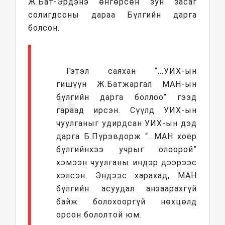
Ж.Бат-Эрдэнэ өнгөрсөн зун засаг
солигдсоны дараа Бүлгийн дарга
болсон.
Гэтэл саяхан “...УИХ-ын
гишүүн Ж.Батжаргал МАН-ын
бүлгийн дарга боллоо” гээд
гараад ирсэн. Сүүлд УИХ-ын
чуулганыг удирдсан УИХ-ын дэд
дарга Б.Пүрэвдорж “...МАН хоёр
бүлгийнхээ учрыг олоорой”
хэмээн чуулганы индэр дээрээс
хэлсэн. Эндээс харахад, МАН
бүлгийн асуудал анзаарахгүй
байж болохооргүй нөхцөлд
орсон бололтой юм.