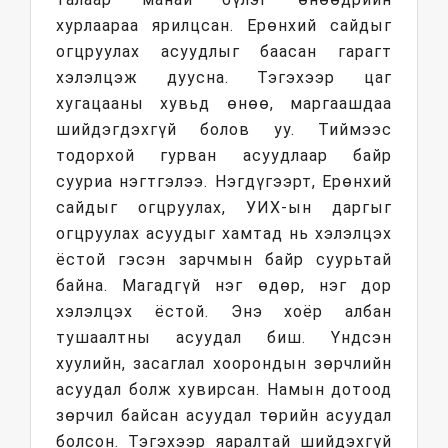
хурлаараа ярилцсан. Ерөнхий сайдыг
огцруулах асуудлыг баасан гарагт
хэлэлцэж дуусна. Тэгэхээр цаг
хугацааны хувьд өнөө, маргаашдаа
шийдэгдэхгүй болов уу. Тиймээс
тодорхой гурван асуудлаар байр
сууриа нэгтгэлээ. Нэгдүгээрт, Ерөнхий
сайдыг огцруулах, УИХ-ын даргыг
огцруулах асуудыг хамтад нь хэлэлцэх
ёстой гэсэн зарчмын байр суурьтай
байна. Магадгүй нэг өдөр, нэг дор
хэлэлцэх ёстой. Энэ хоёр албан
тушаалтны асуудал биш. Үндсэн
хуулийн, засаглал хоорондын зөрчлийн
асуудал болж хувирсан. Намын дотоод
зөрчил байсан асуудал төрийн асуудал
болсон. Тэгэхээр яаралтай шийдэхгүй