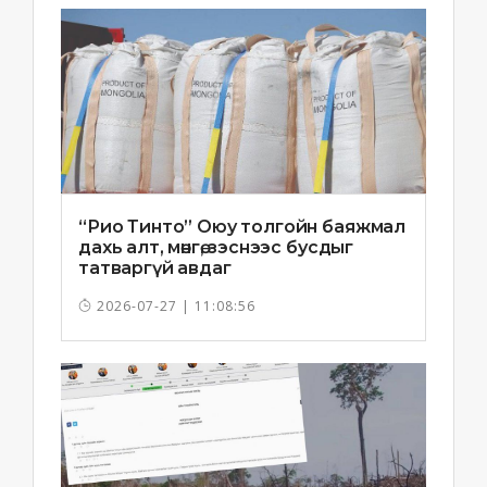
“Рио Тинто” Оюу толгойн баяжмал
дахь алт, мөнгө, зэснээс бусдыг
татваргүй авдаг
2026-07-27 | 11:08:56