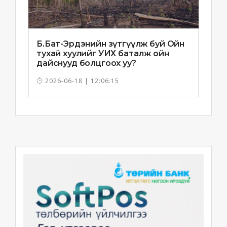
Б.Бат-Эрдэнийн зүтгүүлж буй Ойн
тухай хуулийг УИХ баталж ойн
дайснууд болцгоох уу?
2026-06-18 | 12:06:15