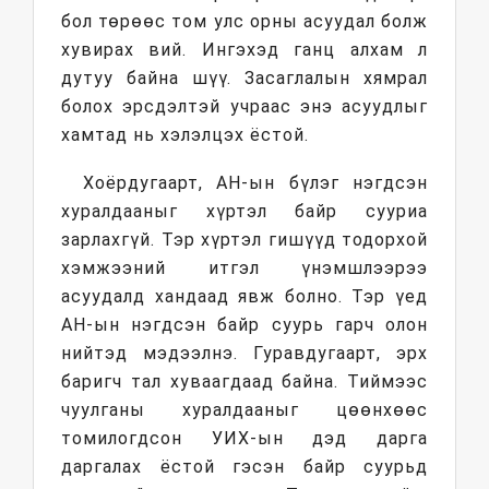
бол төрөөс том улс орны асуудал болж
хувирах вий. Ингэхэд ганц алхам л
дутуу байна шүү. Засаглалын хямрал
болох эрсдэлтэй учраас энэ асуудлыг
хамтад нь хэлэлцэх ёстой.
Хоёрдугаарт, АН-ын бүлэг нэгдсэн
хуралдааныг хүртэл байр сууриа
зарлахгүй. Тэр хүртэл гишүүд тодорхой
хэмжээний итгэл үнэмшлээрээ
асуудалд хандаад явж болно. Тэр үед
АН-ын нэгдсэн байр суурь гарч олон
нийтэд мэдээлнэ. Гуравдугаарт, эрх
баригч тал хуваагдаад байна. Тиймээс
чуулганы хуралдааныг цөөнхөөс
томилогдсон УИХ-ын дэд дарга
даргалах ёстой гэсэн байр суурьд