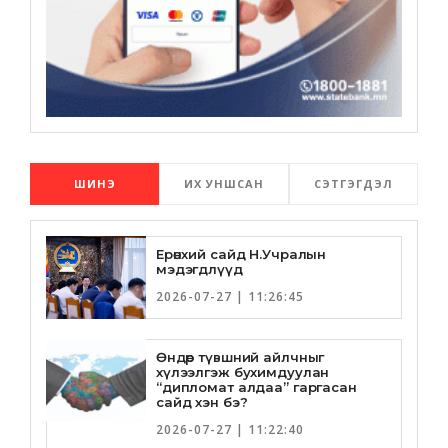
ШИНЭ
ИХ УНШСАН
СЭТГЭГДЭЛ
Ерөнхий сайд Н.Учралын
мэдэгдлүүд
2026-07-27 | 11:26:45
Өндөр түвшний айлчныг
хүлээлгэж бухимдуулан
“дипломат алдаа” гаргасан
сайд хэн бэ?
2026-07-27 | 11:22:40