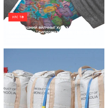
УЛС ТӨР
Өндөр түвшний айлчныг хүлээлгэж
бухимдуулан “дипломат алдаа” гаргасан
сайд хэн бэ?