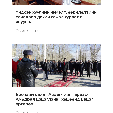
Үндсэн хуулийн нэмэлт, өөрчлөлтийн
саналаар дахин санал хураалт
явуулна
2019-11-13
Ерөнхий сайд “Аврагчийн гараас-
Амьдрал цэцэглэнэ” хөшөөнд цэцэг
өргөлөө
2019-11-08