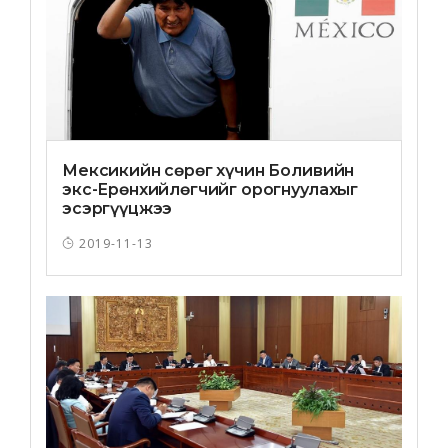
Мексикийн сөрөг хүчин Боливийн
экс-Ерөнхийлөгчийг орогнуулахыг
эсэргүүцжээ
2019-11-13