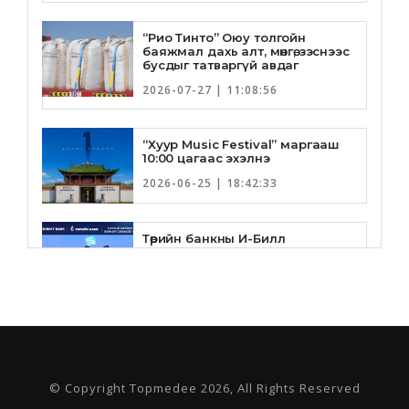
“Рио Тинто” Оюу толгойн
баяжмал дахь алт, мөнгө, зэснээс
бусдыг татваргүй авдаг
2026-07-27 | 11:08:56
“Хуур Music Festival” маргааш
10:00 цагаас эхэлнэ
2026-06-25 | 18:42:33
Төрийн банкны И-Билл
үйлчилгээнд Голомт банк
нэгдлээ
2026-06-25 | 9:33:55
Төрийн банк, Санхүү Эдийн
Засгийн Их Сургууль хамтын
ажиллагааны санамж бичгээ
шинэчлэн байгууллаа
© Copyright Topmedee 2026, All Rights Reserved