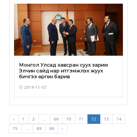
Монгол Улсад хавсран суух зарим
Элчин сайд нар итгэмжлэх жуух
бичгээ өргөн барив
2019-11-07
‹
1
2
...
69
70
71
72
73
74
75
...
89
90
›