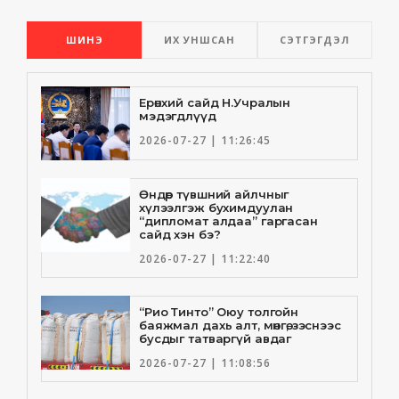
ШИНЭ
ИХ УНШСАН
СЭТГЭГДЭЛ
Ерөнхий сайд Н.Учралын
мэдэгдлүүд
2026-07-27 | 11:26:45
Өндөр түвшний айлчныг
хүлээлгэж бухимдуулан
“дипломат алдаа” гаргасан
сайд хэн бэ?
2026-07-27 | 11:22:40
“Рио Тинто” Оюу толгойн
баяжмал дахь алт, мөнгө, зэснээс
бусдыг татваргүй авдаг
2026-07-27 | 11:08:56