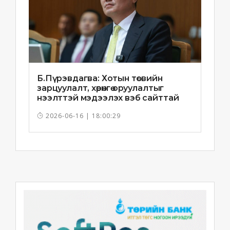
Б.Пүрэвдагва: Хотын төсвийн
зарцуулалт, хөрөнгө оруулалтыг
нээлттэй мэдээлэх вэб сайттай
болно
2026-06-16 | 18:00:29