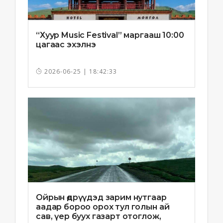
“Хуур Music Festival” маргааш 10:00
цагаас эхэлнэ
2026-06-25 | 18:42:33
Ойрын өдрүүдэд зарим нутгаар
аадар бороо орох тул голын ай
сав, үер буух газарт отоглож,