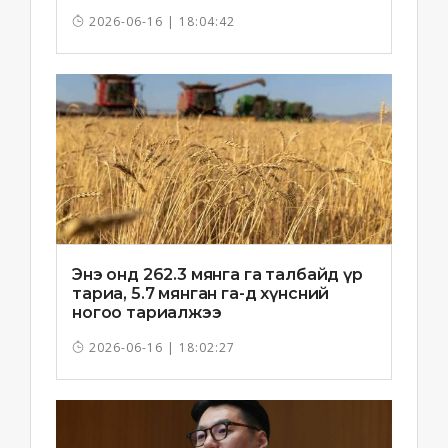
хоноглохгүй байхыг зөвлөв
2026-06-16 | 18:04:42
Энэ онд 262.3 мянга га талбайд үр
тариа, 5.7 мянган га-д хүнсний
ногоо тариалжээ
2026-06-16 | 18:02:27