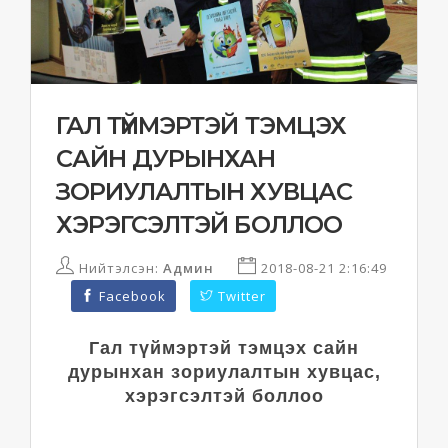
ГАЛ ТҮЙМЭРТЭЙ ТЭМЦЭХ
САЙН ДУРЫНХАН
ЗОРИУЛАЛТЫН ХУВЦАС
ХЭРЭГСЭЛТЭЙ БОЛЛОО
Нийтэлсэн:
Админ
2018-08-21 2:16:49
Facebook
Twitter
Гал түймэртэй тэмцэх сайн
дурынхан зориулалтын хувцас,
хэрэгсэлтэй боллоо