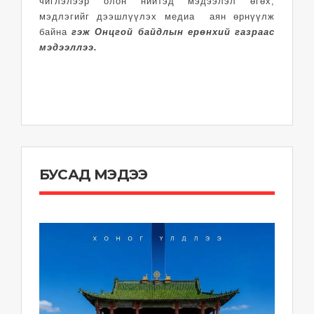
чиглэлээр олон нийтэд мэдээлэл өгөх,
мэдлэгийг дээшлүүлэх медиа аян өрнүүлж
байна
гэж Онцгой байдлын ерөнхий газраас
мэдээллээ.
БУСАД МЭДЭЭ