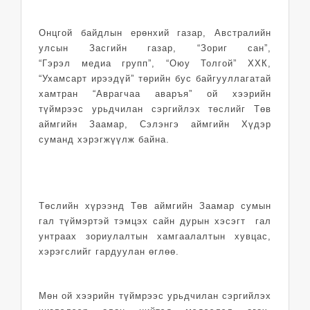
Онцгой байдлын ерөнхий газар, Австралийн
улсын Засгийн газар, “Зориг сан”,
“Гэрэл медиа групп”, “Оюу Толгой” ХХК,
“Ухамсарт ирээдүй” төрийн бус байгууллагатай
хамтран “Аврагчаа аваръя” ой хээрийн
түймрээс урьдчилан сэргийлэх төслийг Төв
аймгийн Заамар, Сэлэнгэ аймгийн Хүдэр
суманд хэрэгжүүлж байна.
Төслийн хүрээнд Төв аймгийн Заамар сумын
гал түймэртэй тэмцэх сайн дурын хэсэгт гал
унтраах зориулалтын хамгаалалтын хувцас,
хэрэгслийг гардуулан өглөө.
Мөн ой хээрийн түймрээс урьдчилан сэргийлэх