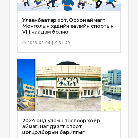
Улаанбаатар хот, Орхон аймагт
Монголын хүүхдийн өвлийн спортын
VIII наадам болно
2025-02-04 | 9:34:40
2024 онд улсын төсвөөр хоёр
аймаг, нэг дүүрэгт спорт
цогцолборын барилгыг