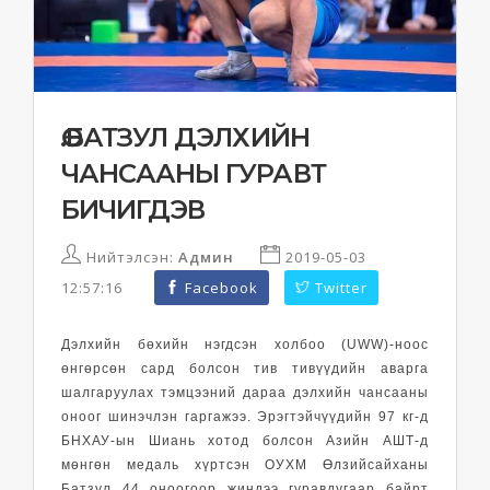
Ө.БАТЗУЛ ДЭЛХИЙН
ЧАНСААНЫ ГУРАВТ
БИЧИГДЭВ
Нийтэлсэн:
Админ
2019-05-03
12:57:16
Facebook
Twitter
Дэлхийн бөхийн нэгдсэн холбоо (UWW)-ноос
өнгөрсөн сард болсон тив тивүүдийн аварга
шалгаруулах тэмцээний дараа дэлхийн чансааны
оноог шинэчлэн гаргажээ. Эрэгтэйчүүдийн 97 кг-д
БНХАУ-ын Шиань хотод болсон Азийн АШТ-д
мөнгөн медаль хүртсэн ОУХМ Өлзийсайханы
Батзул 44 оноогоор жиндээ гуравдугаар байрт