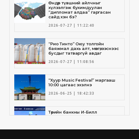
Өндөр түвшний айлчныг
хүлээлгэж бухимдуулан
“дипломат алдаа” гаргасан
сайд хэн бэ?
2026-07-27 | 11:22:40
“Рио Тинто” Оюу толгойн
баяжмал дахь алт, мөнгө, зэснээс
бусдыг татваргүй авдаг
2026-07-27 | 11:08:56
“Хуур Music Festival” маргааш
10:00 цагаас эхэлнэ
2026-06-25 | 18:42:33
Төрийн банкны И-Билл
үйлчилгээнд Голомт банк
нэгдлээ
2026-06-25 | 9:33:55