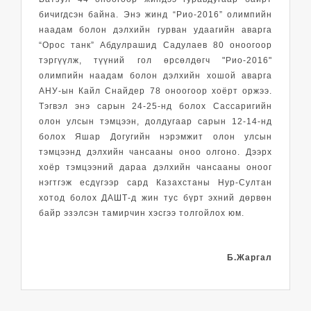
бичигдсэн байна. Энэ жинд “Рио-2016” олимпийн
наадам болон дэлхийн гурван удаагийн аварга
“Орос танк” Абдулрашид Садулаев 80 оноогоор
тэргүүлж, түүний гол өрсөлдөгч "Рио-2016"
олимпийн наадам болон дэлхийн хошой аварга
АНУ-ын Кайл Снайдер 78 оноогоор хоёрт оржээ.
Тэгвэл энэ сарын 24-25-нд болох Сассаригийн
олон улсын тэмцээн, долдугаар сарын 12-14-нд
болох Яшар Догугийн нэрэмжит олон улсын
тэмцээнд дэлхийн чансааны оноо олгоно. Дээрх
хоёр тэмцээний дараа дэлхийн чансааны оноог
нэгтгэж есдүгээр сард Казахстаны Нур-Султан
хотод болох ДАШТ-д жин тус бүрт эхний дөрвөн
байр эзэлсэн тамирчин хэсгээ толгойлох юм.
Б.Жаргал