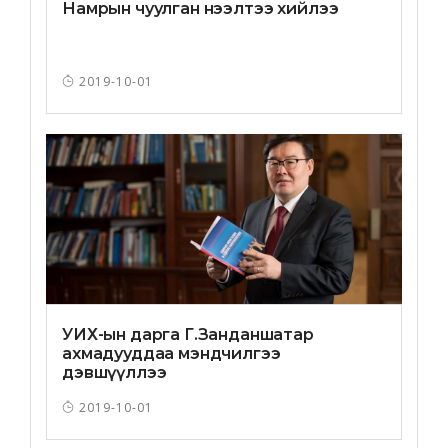
Намрын чуулган нээлтээ хийлээ
2019-10-01
УИХ-ын дарга Г.Занданшатар
ахмадууддаа мэндчилгээ
дэвшүүллээ
2019-10-01