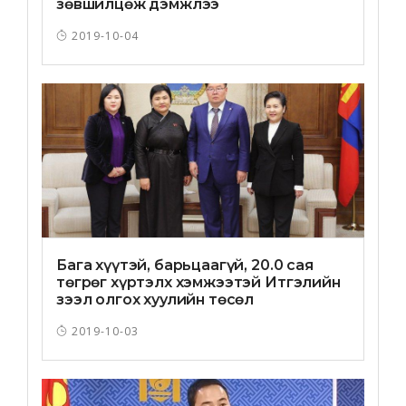
зөвшилцөж дэмжлээ
2019-10-04
Бага хүүтэй, барьцаагүй, 20.0 сая
төгрөг хүртэлх хэмжээтэй Итгэлийн
зээл олгох хуулийн төсөл
санаачилжээ
2019-10-03