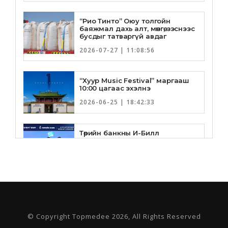
“Рио Тинто” Оюу толгойн
баяжмал дахь алт, мөнгө, зэснээс
бусдыг татваргүй авдаг
2026-07-27 | 11:08:56
“Хуур Music Festival” маргааш
10:00 цагаас эхэлнэ
2026-06-25 | 18:42:33
Төрийн банкны И-Билл
үйлчилгээнд Голомт банк
нэгдлээ
2026-06-25 | 9:33:55
Төрийн банк, Санхүү Эдийн
Засгийн Их Сургууль хамтын
ажиллагааны санамж бичгээ
шинэчлэн байгууллаа
© Copyright Topmedee 2026, All Rights Reserved