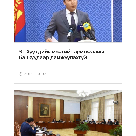
ЗГ:Хүүхдийн мөнгийг арилжааны
банкуудаар дамжуулахгүй
2019-10-02