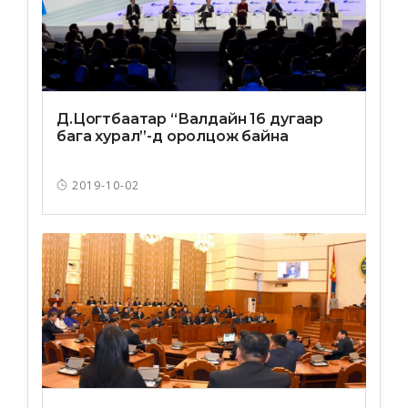
Д.Цогтбаатар “Валдайн 16 дугаар
бага хурал”-д оролцож байна
2019-10-02