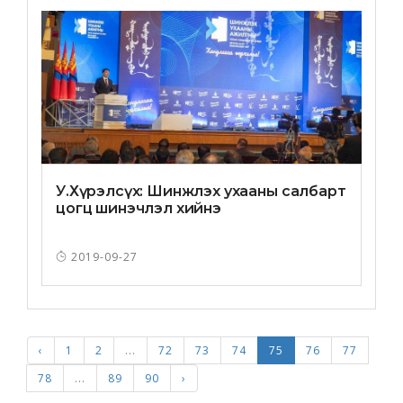
У.Хүрэлсүх: Шинжлэх ухааны салбарт
цогц шинэчлэл хийнэ
2019-09-27
‹
1
2
...
72
73
74
75
76
77
78
...
89
90
›