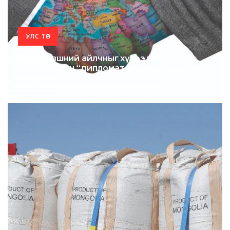
УЛС ТӨР
Өндөр түвшний айлчныг хүлээлгэж
бухимдуулан “дипломат алдаа” гаргасан
сайд хэн бэ?