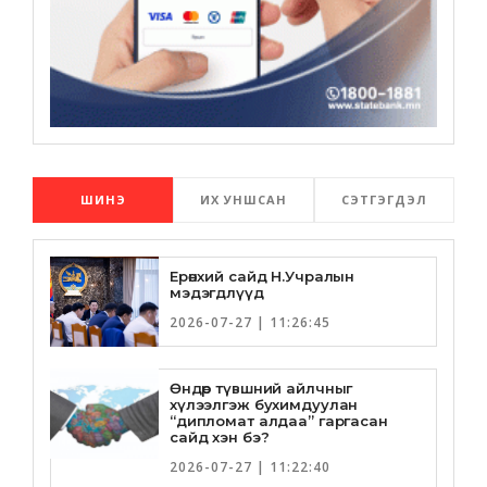
ШИНЭ
ИХ УНШСАН
СЭТГЭГДЭЛ
Ерөнхий сайд Н.Учралын
мэдэгдлүүд
2026-07-27 | 11:26:45
Өндөр түвшний айлчныг
хүлээлгэж бухимдуулан
“дипломат алдаа” гаргасан
сайд хэн бэ?
2026-07-27 | 11:22:40