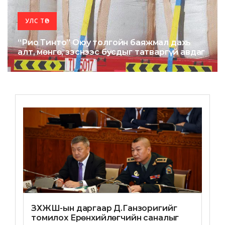
УЛС ТӨР
“Рио Тинто” Оюу толгойн баяжмал дахь
алт, мөнгө, зэснээс бусдыг татваргүй авдаг
ЗХЖШ-ын даргаар Д.Ганзоригийг
томилох Ерөнхийлөгчийн саналыг