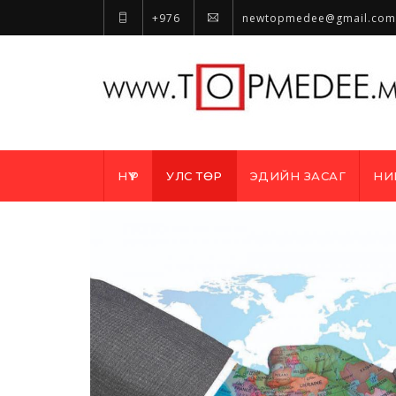
+976
newtopmedee@gmail.com
НҮҮР
УЛС ТӨР
ЭДИЙН ЗАСАГ
НИ