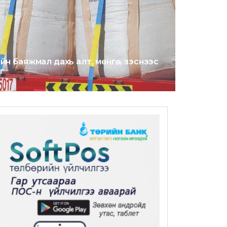
йн баяжмал дахь алт, мөнгө, зэснээс
г