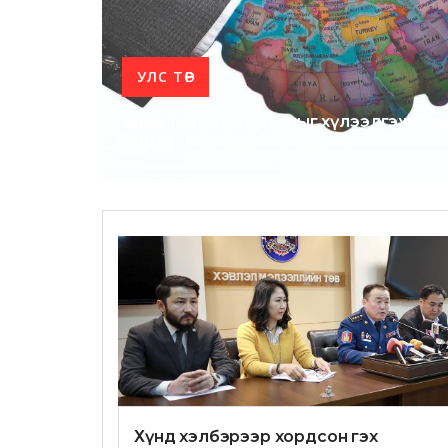
УЛС ТӨР
Өндөр түвшний айлчныг хүлээлгэж бу
алдаа” гаргасан сайд хэн бэ?
Хүнд хэлбэрээр хордсон гэх