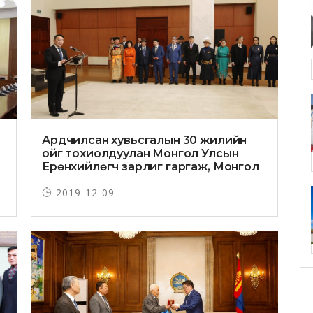
Ардчилсан хувьсгалын 30 жилийн
ойг тохиолдуулан Монгол Улсын
Ерөнхийлөгч зарлиг гаргаж, Монгол
Улсын гавьяат цол олголоо
2019-12-09