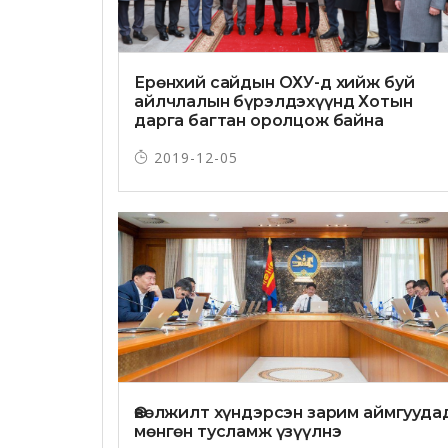
Ерөнхий сайдын ОХУ-д хийж буй
айлчлалын бүрэлдэхүүнд Хотын
дарга багтан оролцож байна
2019-12-05
Өвөлжилт хүндэрсэн зарим аймгууда
мөнгөн тусламж үзүүлнэ