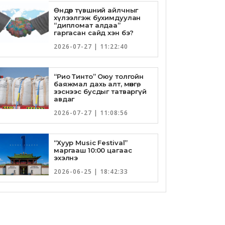
Өндөр түвшний айлчныг
хүлээлгэж бухимдуулан
“дипломат алдаа”
гаргасан сайд хэн бэ?
2026-07-27 | 11:22:40
“Рио Тинто” Оюу толгойн
баяжмал дахь алт, мөнгө,
зэснээс бусдыг татваргүй
авдаг
2026-07-27 | 11:08:56
“Хуур Music Festival”
маргааш 10:00 цагаас
эхэлнэ
2026-06-25 | 18:42:33
Төрийн банкны И-Билл
үйлчилгээнд Голомт банк
нэгдлээ