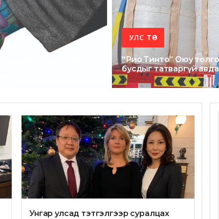
УЛС ТӨР
химдуулан “дипломат
“Рио Тинто” Оюу толго
бусдыг татваргүй авда
Унгар улсад тэтгэлгээр суралцах