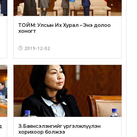
ТОЙМ: Улсын Их Хурал – Энэ долоо
хоногт
2019-12-02
д
З.Баянсэлэнгийг үргэлжлүүлэн
хорихоор болжээ