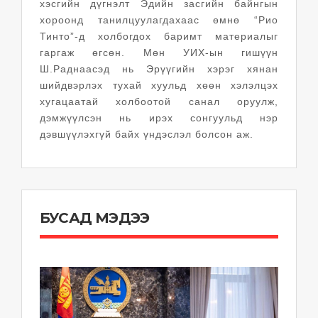
хэсгийн дүгнэлт Эдийн засгийн байнгын
хороонд танилцуулагдахаас өмнө “Рио
Тинто”-д холбогдох баримт материалыг
гаргаж өгсөн. Мөн УИХ-ын гишүүн
Ш.Раднаасэд нь Эрүүгийн хэрэг хянан
шийдвэрлэх тухай хуульд хөөн хэлэлцэх
хугацаатай холбоотой санал оруулж,
дэмжүүлсэн нь ирэх сонгуульд нэр
дэвшүүлэхгүй байх үндэслэл болсон аж.
БУСАД МЭДЭЭ