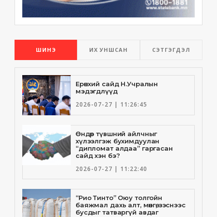
ШИНЭ
ИХ УНШСАН
СЭТГЭГДЭЛ
Ерөнхий сайд Н.Учралын
мэдэгдлүүд
2026-07-27 | 11:26:45
Өндөр түвшний айлчныг
хүлээлгэж бухимдуулан
“дипломат алдаа” гаргасан
сайд хэн бэ?
2026-07-27 | 11:22:40
“Рио Тинто” Оюу толгойн
баяжмал дахь алт, мөнгө, зэснээс
бусдыг татваргүй авдаг