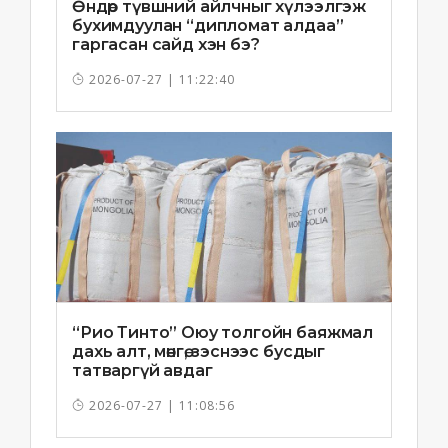
Өндөр түвшний айлчныг хүлээлгэж
бухимдуулан “дипломат алдаа”
гаргасан сайд хэн бэ?
2026-07-27 | 11:22:40
“Рио Тинто” Оюу толгойн баяжмал
дахь алт, мөнгө, зэснээс бусдыг
татваргүй авдаг
2026-07-27 | 11:08:56