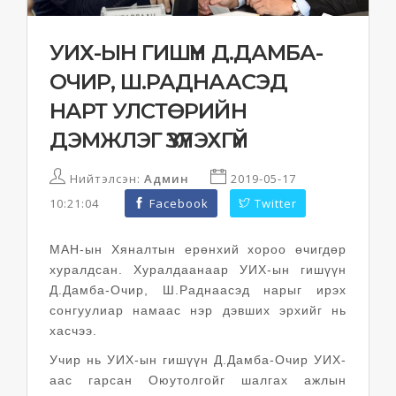
УИХ-ЫН ГИШҮҮН Д.ДАМБА-
ОЧИР, Ш.РАДНААСЭД
НАРТ УЛСТӨРИЙН
ДЭМЖЛЭГ ҮЗҮҮЛЭХГҮЙ
Нийтэлсэн:
Админ
2019-05-17
10:21:04
Facebook
Twitter
МАН-ын Хяналтын ерөнхий хороо өчигдөр
хуралдсан. Хуралдаанаар УИХ-ын гишүүн
Д.Дамба-Очир, Ш.Раднаасэд нарыг ирэх
сонгуулиар намаас нэр дэвших эрхийг нь
хасчээ.
Учир нь УИХ-ын гишүүн Д.Дамба-Очир УИХ-
аас гарсан Оюутолгойг шалгах ажлын