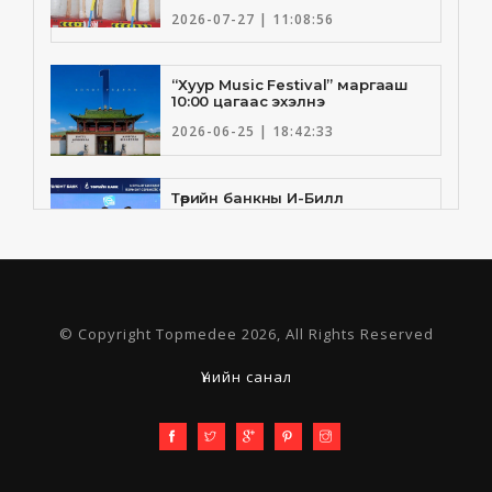
2026-07-27 | 11:08:56
“Хуур Music Festival” маргааш
10:00 цагаас эхэлнэ
2026-06-25 | 18:42:33
Төрийн банкны И-Билл
үйлчилгээнд Голомт банк
нэгдлээ
2026-06-25 | 9:33:55
Төрийн банк, Санхүү Эдийн
© Copyright Topmedee 2026, All Rights Reserved
Засгийн Их Сургууль хамтын
ажиллагааны санамж бичгээ
шинэчлэн байгууллаа
Үнийн санал
2026-06-23 | 16:30:21
Олон улсын спортын
байгууллагын дээд удирдлагын