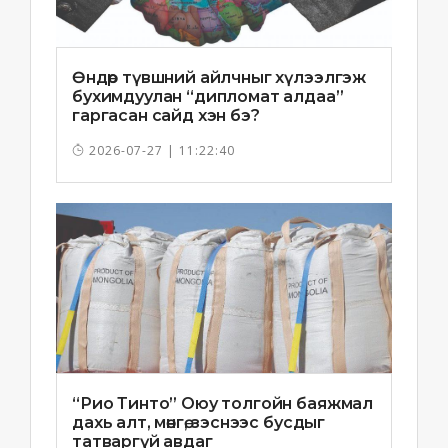
Өндөр түвшний айлчныг хүлээлгэж
бухимдуулан “дипломат алдаа”
гаргасан сайд хэн бэ?
2026-07-27 | 11:22:40
“Рио Тинто” Оюу толгойн баяжмал
дахь алт, мөнгө, зэснээс бусдыг
татваргүй авдаг