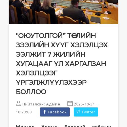
"ОЮУТОЛГОЙ” ТӨСЛИЙН
ЗЭЭЛИЙН ХҮҮГ ХЭЛЭЛЦЭХ
ЭЭЛЖИТ 7 ЖИЛИЙН
ХУГАЦААГ ҮЛ ХАРГАЛЗАН
ХЭЛЭЛЦЭЭГ
ҮРГЭЛЖЛҮҮЛЭХЭЭР
БОЛЛОО
Нийтэлсэн:
Админ
2025-10-31
10:23:00
Facebook
Twitter
Монгол Улсын Ерөнхий сайдын