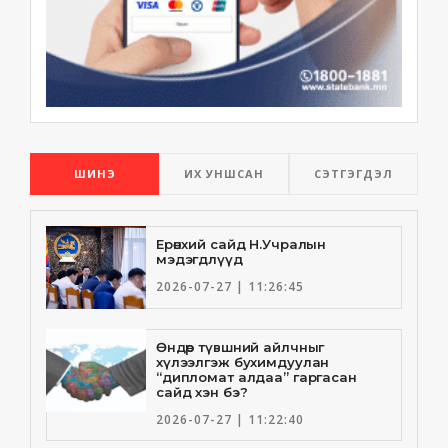
ШИНЭ
ИХ УНШСАН
СЭТГЭГДЭЛ
Ерөнхий сайд Н.Учралын
мэдэгдлүүд
2026-07-27 | 11:26:45
Өндөр түвшний айлчныг
хүлээлгэж бухимдуулан
“дипломат алдаа” гаргасан
сайд хэн бэ?
2026-07-27 | 11:22:40