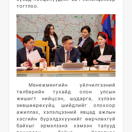
тогтлоо.
Менежментийн үйлчилгээний
төлбөрийн тухайд олон улсын
жишигт нийцсэн, шударга, хүлээн
зөвшөөрөхүйц шийдлийг олохоор
ажиллах, хэлэлцээний явцад ажлын
хэсгийн бүрэлдэхүүнийг өөрчлөхгүй
байхыг эрмэлзэнэ хэмээн талууд