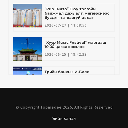
“Рио Тинто” Оюу толгойн
баяжмал дахь алт, мөнгө, зэснээс
бусдыг татваргүй авдаг
2026-07-27 | 11:08:56
“Хуур Music Festival” маргааш
10:00 цагаас эхэлнэ
2026-06-25 | 18:42:33
Төрийн банкны И-Билл
үйлчилгээнд Голомт банк
нэгдлээ
2026-06-25 | 9:33:55
Төрийн банк, Санхүү Эдийн
© Copyright Topmedee 2026, All Rights Reserved
Засгийн Их Сургууль хамтын
ажиллагааны санамж бичгээ
шинэчлэн байгууллаа
Үнийн санал
2026-06-23 | 16:30:21