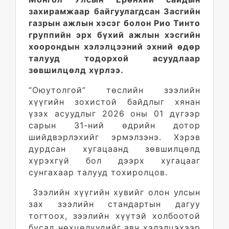
захирамжаар байгуулагдсан Засгийн
газрын ажлын хэсэг болон Рио Тинто
группийн эрх бүхий ажлын хэсгийн
хоорондын хэлэлцээний эхний өдөр
талууд тодорхой асуудлаар
зөвшилцөлд хүрлээ.
“Оюутолгой” төслийн зээлийн
хүүгийн зохистой байдлыг хянан
үзэх асуудлыг 2026 оны 01 дүгээр
сарын 31-ний өдрийн дотор
шийдвэрлэхийг эрмэлзэнэ. Хэрэв
дурдсан хугацаанд зөвшилцөлд
хүрэхгүй бол дээрх хугацааг
сунгахаар талууд тохиролцов.
Зээлийн хүүгийн хувийг олон улсын
зах зээлийн стандартын дагуу
тогтоох, зээлийн хүүтэй холбоотой
бусад нөхцөлүүдийг авч хэлэлцэхээр