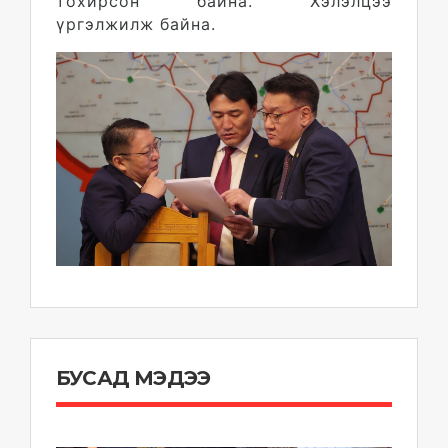
тохирсон байна. Хэлэлцээ
үргэлжилж байна.
БУСАД МЭДЭЭ