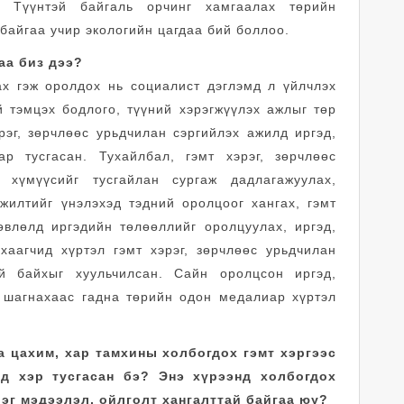
. Түүнтэй байгаль орчинг хамгаалах төрийн
байгаа учир экологийн цагдаа бий боллоо.
аа биз дээ?
нах гэж оролдох нь социалист дэглэмд л үйлчлэх
й тэмцэх бодлого, түүний хэрэгжүүлэх ажлыг төр
рэг, зөрчлөөс урьдчилан сэргийлэх ажилд иргэд,
р тусгасан. Тухайлбал, гэмт хэрэг, зөрчлөөс
 хүмүүсийг тусгайлан сургаж дадлагажуулах,
гжилтийг үнэлэхэд тэдний оролцоог хангах, гэмт
өвлөлд иргэдийн төлөөллийг оролцуулах, иргэд,
хаагчид хүртэл гэмт хэрэг, зөрчлөөс урьдчилан
й байхыг хуульчилсан. Сайн оролцсон иргэд,
 шагнахаас гадна төрийн одон медалиар хүртэл
а цахим, хар тамхины холбогдох гэмт хэргээс
уд хэр тусгасан бэ? Энэ хүрээнд холбогдох
эг мэдээлэл, ойлголт хангалттай байгаа юу?