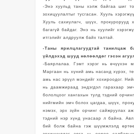
-Энэ хуульд таны хэлж байгаа шиг то
зохицуулалтыг тусгасан. Хууль хэрэгжү
Хууль сахиулагч, шүүх, прокурорууд 
багагүй байдаг. Энэ нь хуулийг хэрэгж
итгэлийг алдруулж байх талтай.
-Таны ярилцлагуудтай танилцаж б
үйлдэхэд шууд нөлөөлдөг гэсэн агуул
-Баярлалаа. Гэмт хэрэг нь өчүүхэн м
Маргаан нь хүний амь насанд хүрэх, т
амь нас эрүүл мэндийг хохироодог. Ний
нь даамжираад эндэгдэл гарахаар эмч
бололцоог хангахын тулд тэдний орчин
нийгмийн эмч болох цагдаа, шүүх, прок
нэмэх, эрх зүйн орчинг сайжруулах а
тэдний нэр хүнд унасаар л байна. Ав
бий болж байна гэж шүүмжлэлд өртөө
зохицуулдаг арга нь өөрөө салбарын