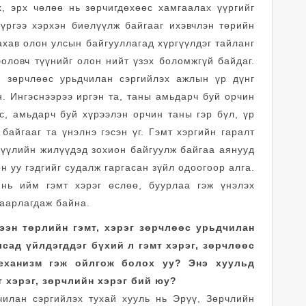
, эрх чөлөө нь зөрчигдөхөөс хамгаалах үүргийг
үүргээ хэрхэн биелүүлж байгааг ихэвчлэн төрийн
ахав олон улсын байгууллагад хүргүүлдэг тайланг
боловч түүнийг олон нийт үзэх боломжгүй байдаг.
г, зөрчлөөс урьдчилан сэргийлэх ажлын үр дүнг
н. Ингэснээрээ иргэн та, таны амьдарч буй орчин
с, амьдарч буй хүрээлэн орчин таны гэр бүл, үр
байгааг та үнэлнэ гэсэн үг. Гэмт хэргийн гаралт
 сүүлийн жилүүдэд зохион байгуулж байгаа аянууд
н уу гэдгийг судалж гаргасан зүйл одоогоор алга.
нь ийм гэмт хэрэг өслөө, буурлаа гэж үнэлэх
гаарлагдаж байна.
ээн төрлийн гэмт, хэрэг зөрчлөөс урьдчилан
сад үйлдэгддэг бүхий л гэмт хэрэг, зөрчлөөс
еханизм гэж ойлгож болох уу? Энэ хуульд
т хэрэг, зөрчлийн хэрэг бий юу?
дчилан сэргийлэх тухай хууль нь Эрүү, Зөрчлийн