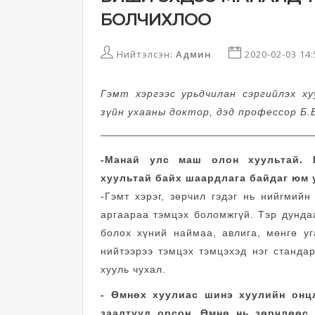
БОЛЧИХЛОО
Нийтэлсэн:
Админ
2020-02-03 14
Гэмт хэргээс урьдчилан сэргийлэх х
зүйн ухааны доктор, дэд профессор Б
-Манай улс маш олон хуультай. Г
хуультай байх шаардлага байдаг юм 
-Гэмт хэрэг, зөрчил гэдэг нь нийгмийн
аргаараа тэмцэх боломжгүй. Тэр дунда
болох хүний наймаа, авлига, мөнгө у
нийтээрээ тэмцэх тэмцэхэд нэг станда
хууль чухал.
- Өмнөх хуулиас шинэ хуулийн онц
заалтууд орсон. Өмнө нь зөрчлөөс