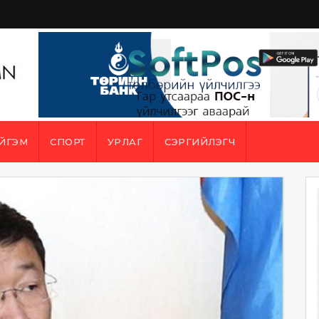
ЙГЭМ
СПОРТ
УРЛАГ
СЭРГИЙЛЭГЧ