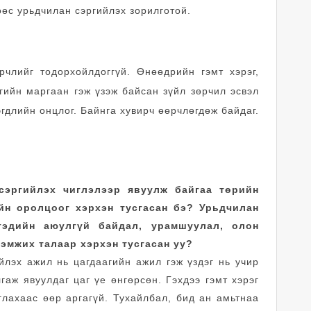
лөөс урьдчилан сэргийлэх зорилготой.
рчлийг тодорхойлдоггүй. Өнөөдрийн гэмт хэрэг,
гийн маргаан гэж үзэж байсан зүйл зөрчил эсвэл
эгдлийн онцлог. Байнга хувирч өөрчлөгдөж байдаг.
 сэргийлэх чиглэлээр явуулж байгаа төрийн
йн оролцоог хэрхэн тусгасан бэ? Урьдчилан
гэдийн аюулгүй байдал, урамшуулал, олон
дэмжих талаар хэрхэн тусгасан уу?
ийлэх ажил нь цагдаагийн ажил гэж үздэг нь учир
гаж явуулдаг цаг үе өнгөрсөн. Гэхдээ гэмт хэрэг
глахаас өөр аргагүй. Тухайлбал, бид ан амьтнаа