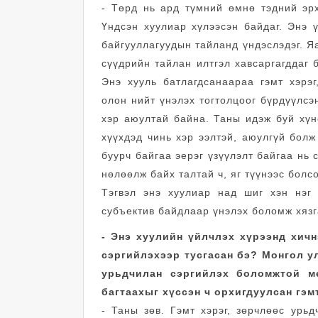
- Төрд нь ард түмний өмнө тэдний эрх
Үндсэн хуулиар хүлээсэн байдаг. Энэ 
байгууллагуудын тайланд үндэслэдэг. Я
сүүдрийн тайлан илтгэл хавсаргагддаг 
Энэ хууль батлагдсанаараа гэмт хэрэ
олон нийт үнэлэх тогтолцоог бүрдүүлсэ
хэр аюултай байна. Таны идэж буй хүн
хүүхдэд чинь хэр ээлтэй, аюулгүй болж 
буурч байгаа эерэг үзүүлэлт байгаа нь
нөлөөлж байх талтай ч, яг түүнээс болсо
Тэгвэл энэ хуулиар над шиг хэн нэг 
субъектив байдлаар үнэлэх боломж хяз
- Энэ хуулийн үйлчлэх хүрээнд хичн
сэргийлэхээр тусгасан бэ? Монгол ул
урьдчилан сэргийлэх боломжтой м
багтаахыг хүссэн ч орхигдуулсан гэм
- Таны зөв. Гэмт хэрэг, зөрчлөөс урь