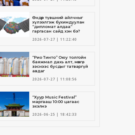
Өндөр түвшний айлчныг
хүлээлгэж бухимдуулан
“дипломат алдаа”
гаргасан сайд хэн бэ?
2026-07-27 | 11:22:40
“Рио Тинто” Оюу толгойн
баяжмал дахь алт, мөнгө,
зэснээс бусдыг татваргүй
авдаг
2026-07-27 | 11:08:56
“Хуур Music Festival”
маргааш 10:00 цагаас
эхэлнэ
2026-06-25 | 18:42:33
Төрийн банкны И-Билл