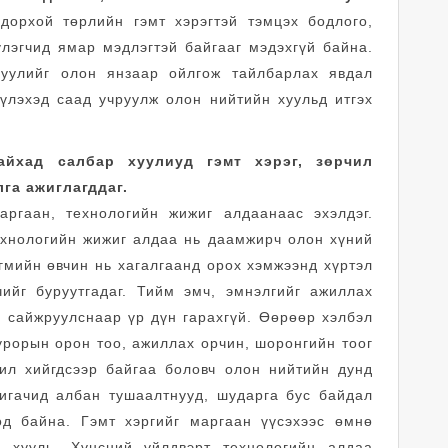
дорхой төрлийн гэмт хэрэгтэй тэмцэх бодлого,
үлэгчид ямар мэдлэгтэй байгааг мэдэхгүй байна.
хуулийг олон янзаар ойлгож тайлбарлах явдал
үүлэхэд саад учруулж олон нийтийн хуульд итгэх
айхад салбар хуулиуд гэмт хэрэг, зөрчил
га ажиглагддаг.
аргаан, технологийн жижиг алдаанаас эхэлдэг.
ехнологийн жижиг алдаа нь даамжирч олон хүний
гмийн өвчин нь хагалгаанд орох хэмжээнд хүртэл
ийг буруутгадаг. Тийм эмч, эмнэлгийг ажиллах
г сайжруулснаар үр дүн гарахгүй. Өөрөөр хэлбэл
урорын орон тоо, ажиллах орчин, шоронгийн тоог
жил хийгдсээр байгаа боловч олон нийтийн дунд
лигачид албан тушаалтнууд, шударга бус байдал
д байна. Гэмт хэргийг маргаан үүсэхээс өмнө
 хууль. Хүнсний үйлдвэрт технологийн алдаа