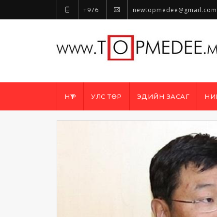
+976
newtopmedee@gmail.com
НҮҮР
УЛС ТӨР
ЭДИЙН ЗАСАГ
НИ