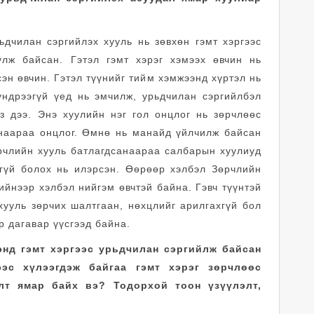
ьдчилан сэргийлэх хууль нь зөвхөн гэмт хэргээс
улж байсан. Гэтэл гэмт хэрэг хэмээх өвчин нь
эн өвчин. Гэтэл түүнийг тийм хэмжээнд хүртэл нь
үндрээгүй үед нь эмчилж, урьдчилан сэргийлбэл
з дээ. Энэ хуулийн нэг гол онцлог нь зөрчлөөс
анаараа онцлог. Өмнө нь манайд үйлчилж байсан
өрчлийн хууль батлагдсанаараа салбарын хуулиуд
ггүй болох нь илэрсэн. Өөрөөр хэлбэл Зөрчлийн
ийнээр хэлбэл нийгэм өвчтэй байна. Гэвч түүнтэй
хууль зөрчих шалтгаан, нөхцлийг арилгахгүй бол
р дагавар үүсгээд байна.
энд гэмт хэргээс урьдчилан сэргийлж байсан
ээс хүлээгдэж байгаа гэмт хэрэг зөрчлөөс
лт ямар байх вэ? Тодорхой тоон үзүүлэлт,