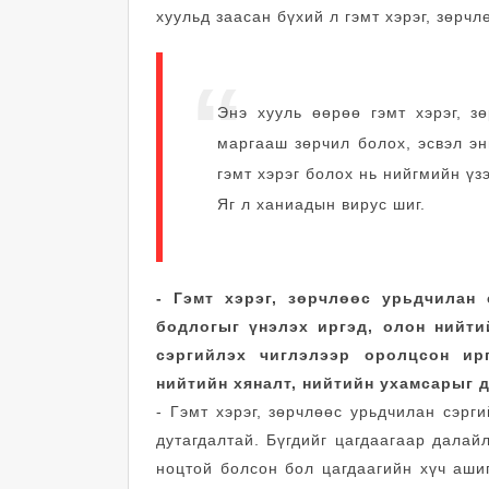
хуульд заасан бүхий л гэмт хэрэг, зөрч
Энэ хууль өөрөө гэмт хэрэг, зө
маргааш зөрчил болох, эсвэл эн
гэмт хэрэг болох нь нийгмийн үз
Яг л ханиадын вирус шиг.
- Гэмт хэрэг, зөрчлөөс урьдчилан
бодлогыг үнэлэх иргэд, олон нийти
сэргийлэх чиглэлээр оролцсон ир
нийтийн хяналт, нийтийн ухамсарыг 
- Гэмт хэрэг, зөрчлөөс урьдчилан сэрг
дутагдалтай. Бүгдийг цагдаагаар далайл
ноцтой болсон бол цагдаагийн хүч аши