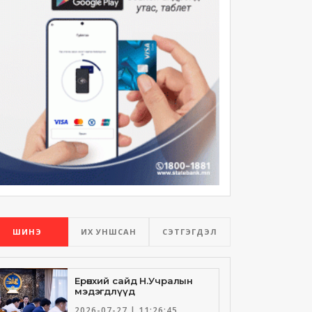
ШИНЭ
ИХ УНШСАН
СЭТГЭГДЭЛ
Ерөнхий сайд Н.Учралын
мэдэгдлүүд
2026-07-27 | 11:26:45