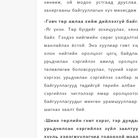
хөнөөж, ой модоо устгаад дууслаа
захиргааны байгууллагын хүч мөхөсдөж 
-Гэвч төр ажлаа хийж дийлэхгүй байг
-Яг үнэн. Төр бүгдийг зохицуулах, хя
байх. Гэхдээ нийгмийн сөрөг үзэгдэлтэ
манлайлах ёстой. Энэ хуулиар гэмт хэ
олон нийтийн оролцоог цогц байдлаа
урьдчилан сэргийлэх ажилд оролцох
төлөвлөгөө боловсруулах, түүний хэрэ
хэргээс урьдчилан сэргийлэх салбар з
байгууллагууд төдийгүй төрийн албан 
сэргийлэх чиглэлээр ямар оролцоото
байгууллагуудыг мөнгөн урамшууллаар
шагнах заалт бий.
-Шинэ төрлийн гэмт хэрэг, тэр дунда
урьдчилсан сэргийлэх зүйл заалту
хууль хэрэгжүүлэгчид тодорхой мэдл