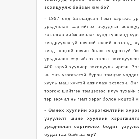
зохицуулж байсан юм бэ?
- 1997 онд батлагдсан Гэмт хэргээс ур
урьдчилан сэргийлэх асуудлыг зохицу
хагалгаа хийж эмчлэх хүнд түвшинд хүрс
хүндрүүлэхгүй өвчний эхний шатанд, х
хүнд ноцтой өвчин болж хүндрэхгүй би
урьдчилан сэргийлэх ажлыг зохицуулс
400 гаруй хуулиар зохицуулж ирсэн. З
нь энэ үзэгдэлтэй бүрэн тэмцэж чадда
хууль маш хүчтэй ажиллаж эхэлсэн. Энг
торгож шийтгэн тэмцэхээс илүү тухайн 
тэр зөрчил нь гэмт хэрэг болон ноцтой ү
- Өмнөх хуулийн хэрэгжилтийн хүрэ
үзүүлэлт шинэ хуулийн хэрэгжилт
урьдчилан сэргийлэх бодит үзүүлэ
судалгаа байгаа юу?