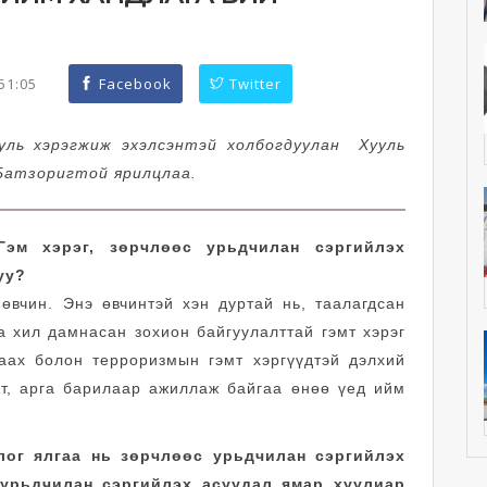
:51:05
Facebook
Twitter
ууль хэрэгжиж эхэлсэнтэй холбогдуулан Хууль
.Батзоригтой ярилцлаа.
эм хэрэг, зөрчлөөс урьдчилан сэргийлэх
уу?
 өвчин. Энэ өвчинтэй хэн дуртай нь, таалагдсан
а хил дамнасан зохион байгуулалттай гэмт хэрэг
гаах болон терроризмын гэмт хэргүүдтэй дэлхий
рт, арга барилаар ажиллаж байгаа өнөө үед ийм
лог ялгаа нь зөрчлөөс урьдчилан сэргийлэх
 урьдчилан сэргийлэх асуудал ямар хуулиар