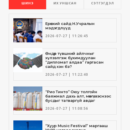
ШИНЭ
ИХ УНШСАН
СЭТГЭГДЭЛ
Ерөнхий сайд Н.Учралын
мэдэгдлүүд
2026-07-27 | 11:26:45
Өндөр түвшний айлчныг
хүлээлгэж бухимдуулан
“дипломат алдаа” гаргасан
сайд хэн бэ?
2026-07-27 | 11:22:40
“Рио Тинто” Оюу толгойн
баяжмал дахь алт, мөнгө, зэснээс
бусдыг татваргүй авдаг
2026-07-27 | 11:08:56
“Хуур Music Festival” маргааш