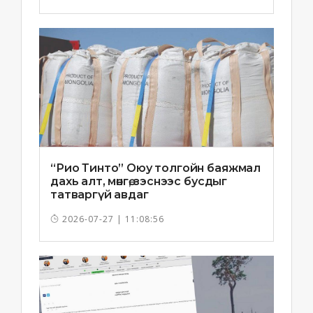
“Рио Тинто” Оюу толгойн баяжмал
дахь алт, мөнгө, зэснээс бусдыг
татваргүй авдаг
2026-07-27 | 11:08:56