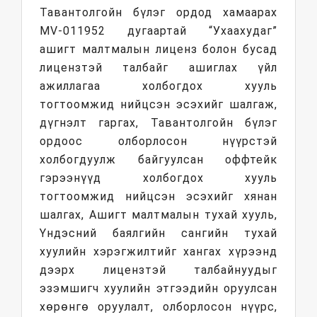
Тавантолгойн бүлэг ордод хамаарах
MV-011952 дугаартай “Ухаахудаг”
ашигт малтмалын лиценз болон бусад
лицензтэй талбайг ашиглах үйл
ажиллагаа холбогдох хууль
тогтоомжид нийцсэн эсэхийг шалгаж,
дүгнэлт гаргах, Тавантолгойн бүлэг
ордоос олборлосон нүүрстэй
холбогдуулж байгуулсан оффтейк
гэрээнүүд холбогдох хууль
тогтоомжид нийцсэн эсэхийг хянан
шалгах, Ашигт малтмалын тухай хууль,
Үндэсний баялгийн сангийн тухай
хуулийн хэрэгжилтийг хангах хүрээнд
дээрх лицензтэй талбайнуудыг
эзэмшигч хуулийн этгээдийн оруулсан
хөрөнгө оруулалт, олборлосон нүүрс,