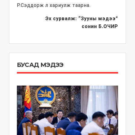
Р.Сэддорж л хариулж таарна.
Эх сурвалж: “Зууны мэдээ”
сонин
Б.ОЧИР
БУСАД МЭДЭЭ