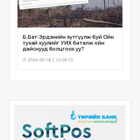
Б.Бат-Эрдэнийн зүтгүүлж буй Ойн
тухай хуулийг УИХ баталж ойн
дайснууд болцгоох уу?
2026-06-18 | 12:06:15