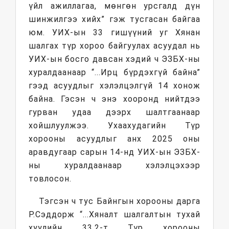
үйл ажиллагаа, мөнгөн урсгалд дүн
шинжилгээ хийх” гэж тусгасан байгаа
юм. УИХ-ын 33 гишүүний уг Хянан
шалгах түр хороо байгуулах асуудал нь
УИХ-ын босго давсан хэдий ч ЭЗБХ-ны
хуралдаанаар “...Ирц бүрдэхгүй байна”
гээд асуудлыг хэлэлцэлгүй 14 хонож
байна. Гэсэн ч энэ хооронд нийтдээ
гурван удаа дээрх шалтгаанаар
хойшлуулжээ. Ухаахудагийн Түр
хорооны асуудлыг анх 2025 оны
аравдугаар сарын 14-нд УИХ-ын ЭЗБХ-
ны хуралдаанаар хэлэлцэхээр
товлосон.
Тэгсэн ч тус Байнгын хорооны дарга
Р.Сэддорж “...Хяналт шалгалтын тухай
хуулийн 33.2-т Түр хорооны