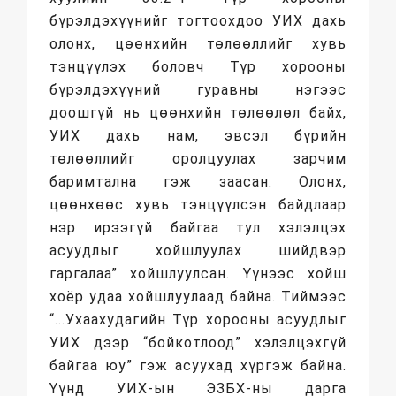
бүрэлдэхүүнийг тогтоохдоо УИХ дахь
олонх, цөөнхийн төлөөллийг хувь
тэнцүүлэх боловч Түр хорооны
бүрэлдэхүүний гуравны нэгээс
доошгүй нь цөөнхийн төлөөлөл байх,
УИХ дахь нам, эвсэл бүрийн
төлөөллийг оролцуулах зарчим
баримтална гэж заасан. Олонх,
цөөнхөөс хувь тэнцүүлсэн байдлаар
нэр ирээгүй байгаа тул хэлэлцэх
асуудлыг хойшлуулах шийдвэр
гаргалаа” хойшлуулсан. Үүнээс хойш
хоёр удаа хойшлуулаад байна. Тиймээс
“...Ухаахудагийн Түр хорооны асуудлыг
УИХ дээр “бойкотлоод” хэлэлцэхгүй
байгаа юу” гэж асуухад хүргэж байна.
Үүнд УИХ-ын ЭЗБХ-ны дарга