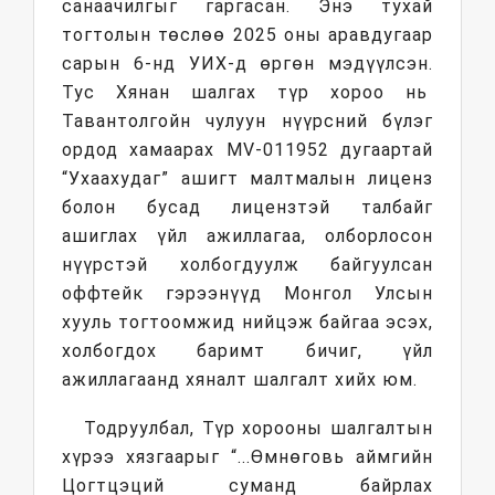
санаачилгыг гаргасан. Энэ тухай
тогтолын төслөө 2025 оны аравдугаар
сарын 6-нд УИХ-д өргөн мэдүүлсэн.
Тус Хянан шалгах түр хороо нь
Тавантолгойн чулуун нүүрсний бүлэг
ордод хамаарах MV-011952 дугаартай
“Ухаахудаг” ашигт малтмалын лиценз
болон бусад лицензтэй талбайг
ашиглах үйл ажиллагаа, олборлосон
нүүрстэй холбогдуулж байгуулсан
оффтейк гэрээнүүд Монгол Улсын
хууль тогтоомжид нийцэж байгаа эсэх,
холбогдох баримт бичиг, үйл
ажиллагаанд хяналт шалгалт хийх юм.
Тодруулбал, Түр хорооны шалгалтын
хүрээ хязгаарыг “...Өмнөговь аймгийн
Цогтцэций суманд байрлах