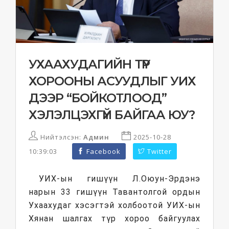
УХААХУДАГИЙН ТҮР
ХОРООНЫ АСУУДЛЫГ УИХ
ДЭЭР “БОЙКОТЛООД”
ХЭЛЭЛЦЭХГҮЙ БАЙГАА ЮУ?
Нийтэлсэн:
Админ
2025-10-28
10:39:03
Facebook
Twitter
УИХ-ын гишүүн Л.Оюун-Эрдэнэ
нарын 33 гишүүн Тавантолгой ордын
Ухаахудаг хэсэгтэй холбоотой УИХ-ын
Хянан шалгах түр хороо байгуулах