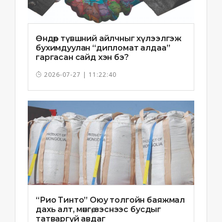
Өндөр түвшний айлчныг хүлээлгэж
бухимдуулан “дипломат алдаа”
гаргасан сайд хэн бэ?
2026-07-27 | 11:22:40
“Рио Тинто” Оюу толгойн баяжмал
дахь алт, мөнгө, зэснээс бусдыг
татваргүй авдаг