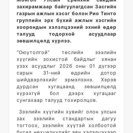
захирамжаар байгуулагдсан Засгийн
газрын ажлын хэсэг болон Рио Тинто
группийн эрх бүхий ажлын хэсгийн
хоорондын хэлэлцээний эхний өдөр
талууд тодорхой асуудлаар
зөвшилцөлд хүрлээ.
“Оюутолгой” төслийн зээлийн
хүүгийн зохистой байдлыг хянан
үзэх асуудлыг 2026 оны 01 дүгээр
сарын 31-ний өдрийн дотор
шийдвэрлэхийг эрмэлзэнэ. Хэрэв
дурдсан хугацаанд зөвшилцөлд
хүрэхгүй бол дээрх хугацааг
сунгахаар талууд тохиролцов.
Зээлийн хүүгийн хувийг олон улсын
зах зээлийн стандартын дагуу
тогтоох, зээлийн хүүтэй холбоотой
бусад нөхцөлүүдийг авч хэлэлцэхээр