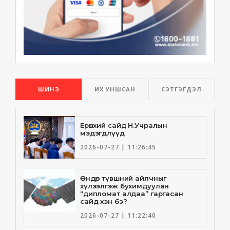
ШИНЭ
ИХ УНШСАН
СЭТГЭГДЭЛ
Ерөнхий сайд Н.Учралын
мэдэгдлүүд
2026-07-27 | 11:26:45
Өндөр түвшний айлчныг
хүлээлгэж бухимдуулан
“дипломат алдаа” гаргасан
сайд хэн бэ?
2026-07-27 | 11:22:40