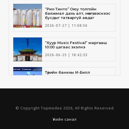
“Рио Тинто” Оюу толгойн
баяжмал дахь алт, мөнгө, зэснээс
бусдыг татваргүй авдаг
2026-07-27 | 11:08:56
“Хуур Music Festival” маргааш
10:00 цагаас эхэлнэ
2026-06-25 | 18:42:33
Төрийн банкны И-Билл
үйлчилгээнд Голомт банк
нэгдлээ
2026-06-25 | 9:33:55
Төрийн банк, Санхүү Эдийн
© Copyright Topmedee 2026, All Rights Reserved
Засгийн Их Сургууль хамтын
ажиллагааны санамж бичгээ
шинэчлэн байгууллаа
Үнийн санал
2026-06-23 | 16:30:21