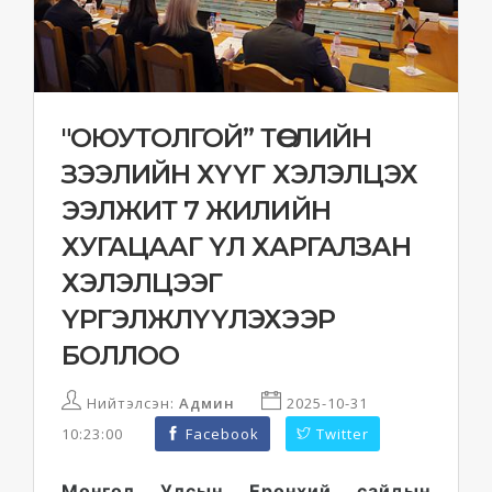
"ОЮУТОЛГОЙ” ТӨСЛИЙН
ЗЭЭЛИЙН ХҮҮГ ХЭЛЭЛЦЭХ
ЭЭЛЖИТ 7 ЖИЛИЙН
ХУГАЦААГ ҮЛ ХАРГАЛЗАН
ХЭЛЭЛЦЭЭГ
ҮРГЭЛЖЛҮҮЛЭХЭЭР
БОЛЛОО
Нийтэлсэн:
Админ
2025-10-31
10:23:00
Facebook
Twitter
Монгол Улсын Ерөнхий сайдын