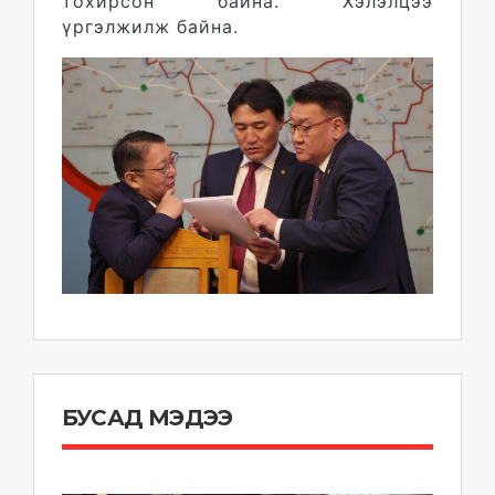
тохирсон байна. Хэлэлцээ
үргэлжилж байна.
БУСАД МЭДЭЭ