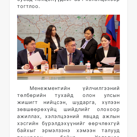
тогтлоо.
Менежментийн үйлчилгээний
төлбөрийн тухайд олон улсын
жишигт нийцсэн, шударга, хүлээн
зөвшөөрөхүйц шийдлийг олохоор
ажиллах, хэлэлцээний явцад ажлын
хэсгийн бүрэлдэхүүнийг өөрчлөхгүй
байхыг эрмэлзэнэ хэмээн талууд