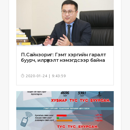
П.Сайнзориг: Гэмт хэргийн гаралт
буурч, илрүүлэлт нэмэгдсээр байна
2020-01-24 | 9:43:59