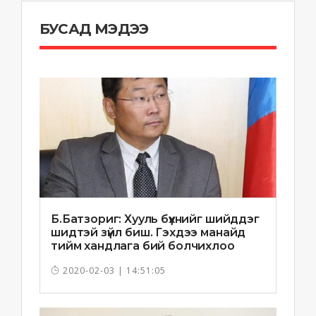
БУСАД МЭДЭЭ
Б.Батзориг: Хууль бүхнийг шийддэг
шидтэй зүйл биш. Гэхдээ манайд
тийм хандлага бий болчихлоо
2020-02-03 | 14:51:05