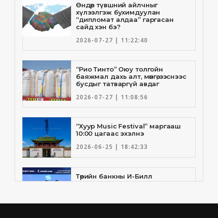
Өндөр түвшний айлчныг
хүлээлгэж бухимдуулан
“дипломат алдаа” гаргасан
сайд хэн бэ?
2026-07-27 | 11:22:40
“Рио Тинто” Оюу толгойн
баяжмал дахь алт, мөнгө, зэснээс
бусдыг татваргүй авдаг
2026-07-27 | 11:08:56
“Хуур Music Festival” маргааш
10:00 цагаас эхэлнэ
2026-06-25 | 18:42:33
Төрийн банкны И-Билл
үйлчилгээнд Голомт банк
нэгдлээ
2026-06-25 | 9:33:55