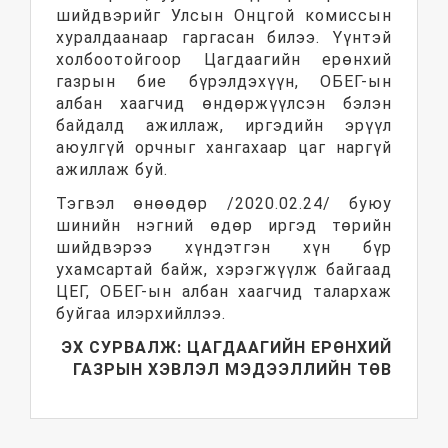
шийдвэрийг Улсын Онцгой комиссын
хуралдаанаар гаргасан билээ. Үүнтэй
холбоотойгоор Цагдаагийн ерөнхий
газрын бие бүрэлдэхүүн, ОБЕГ-ын
албан хаагчид өндөржүүлсэн бэлэн
байдалд ажиллаж, иргэдийн эрүүл
аюулгүй орчныг хангахаар цаг наргүй
ажиллаж буй.
Тэгвэл өнөөдөр /2020.02.24/ буюу
шинийн нэгний өдөр иргэд төрийн
шийдвэрээ хүндэтгэн хүн бүр
ухамсартай байж, хэрэгжүүлж байгаад
ЦЕГ, ОБЕГ-ын албан хаагчид талархаж
буйгаа илэрхийллээ.
ЭХ СУРВАЛЖ: ЦАГДААГИЙН ЕРӨНХИЙ
ГАЗРЫН ХЭВЛЭЛ МЭДЭЭЛЛИЙН ТӨВ