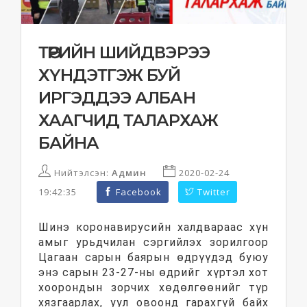
ТӨРИЙН ШИЙДВЭРЭЭ
ХҮНДЭТГЭЖ БУЙ
ИРГЭДДЭЭ АЛБАН
ХААГЧИД ТАЛАРХАЖ
БАЙНА
Нийтэлсэн:
Админ
2020-02-24
19:42:35
Facebook
Twitter
Шинэ коронавирусийн халдвараас хүн
амыг урьдчилан сэргийлэх зорилгоор
Цагаан сарын баярын өдрүүдэд буюу
энэ сарын 23-27-ны өдрийг хүртэл хот
хоорондын зорчих хөдөлгөөнийг түр
хязгаарлах, уул овоонд гарахгүй байх