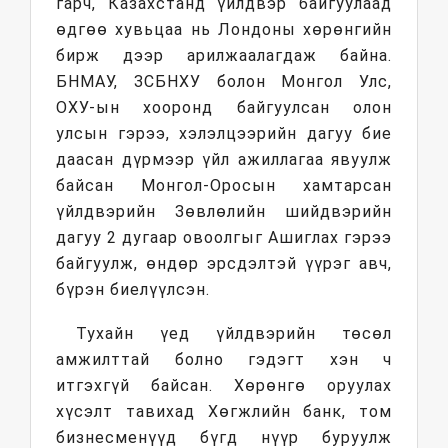
гарч, Казахстанд үйлдвэр байгуулаад
өдгөө хувьцаа нь Лондоны хөрөнгийн
бирж дээр арилжаалагдаж байна.
БНМАУ, ЗСБНХУ болон Монгол Улс,
ОХУ-ын хооронд байгуулсан олон
улсын гэрээ, хэлэлцээрийн дагуу бие
даасан дүрмээр үйл ажиллагаа явуулж
байсан Монгол-Оросын хамтарсан
үйлдвэрийн Зөвлөлийн шийдвэрийн
дагуу 2 дугаар овоолгыг Ашиглах гэрээ
байгуулж, өндөр эрсдэлтэй үүрэг авч,
бүрэн биелүүлсэн.
Тухайн үед үйлдвэрийн төсөл
амжилттай болно гэдэгт хэн ч
итгэхгүй байсан. Хөрөнгө оруулах
хүсэлт тавихад Хөгжлийн банк, том
бизнесменүүд бүгд нүүр буруулж