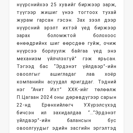
нүүрснийхээ 25 хувийг биржээр зарж,
түүгээр жишиг үнээ тогтоох тухай
журам гарсан гэсэн. Зах зээл дээр
нүүрсний эрэлт ихтэй үед биржээр
зарах боломжтой болохоос
өнөөдрийнх шиг өөрсдөө гуйж, очиж
нүүрсээ борлуулж байгаа үед энэ
механизм үйлчлэхгүй” гэж ярьсан.
Тэгээд бас “Эрдэнэт үйлдвэр”-ийн
овоолгыг ашигладаг лав хоёр
компанийн асуудал яригддаг. Тэдний
нэг “Ачит Ихт” ХХК-ийг төлөөлж
П.Цагаан 2024 оны дөрөвдүгээр сарын
22-нд Ерөнхийлөгч У.Хүрэлсүхэд
бичсэн ил захидалдаа “...“Эрдэнэт
үйлдвэр”-ийн балансын бус
овоолгуудыг эдийн засгийн эргэлтэд