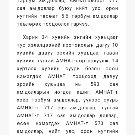
тэрбум ам.доллар, АМНАТөлбөрт 717
сая ам.доллар буюу нийт улс, орон
нутгийн төсөвт 5.6 тэрбум ам.доллар
төвлөрөх тооцоолол гарчээ.
Харин 34 хувийн энгийн хувьцааг
тус хэлэлцээний протоколын дагуу 10
хувийн давуу эрхийн хувьцаа, таван
хувийн тусгай АМНАТ-өөр орлуулж, 14
хүртэлх хувийн суурь болон өсөн
нэмэгдэх АМНАТ тооцоход давуу
эрхийн хувьцаа нь 593 сая
ам.долларын ногдол ашиг, АМНАТ-т
хоёр тэрбум ам.доллар, үүнээс суурь
АМНАТ-т 717 сая ам.доллар, тусгай
АМНАТ-т 717 сая ам.доллар доллар,
өсөн нэмэгдэх АМНАТ-т 573 сая
ам.доллар, нийт улс, орон нутгийн