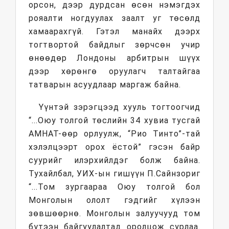
орсон, дээр дурдсан өсөн нэмэгдэх
рояалти ногдуулах заалт уг төсөлд
хамаарахгүй. Гэтэл манайх дээрх
тогтвортой байдлыг зөрчсөн учир
өнөөдөр Лондоны арбитрын шүүх
дээр хөрөнгө оруулагч талтайгаа
татварын асуудлаар маргаж байна.
Үүнтэй зэрэгцээд хууль тогтоогчид
“...Оюу толгой төслийн 34 хувиа тусгай
АМНАТ-өөр орлуулж, “Рио Тинто”-тай
хэлэлцээрт орох ёстой” гэсэн байр
суурийг илэрхийлдэг болж байна.
Тухайлбал, УИХ-ын гишүүн П.Сайнзориг
“...Том зургаараа Оюу толгой бол
Монголын ололт гэдгийг хүлээн
зөвшөөрнө. Монголын залуучууд том
бүтээн байгуулалтад оролцож сурлаа.