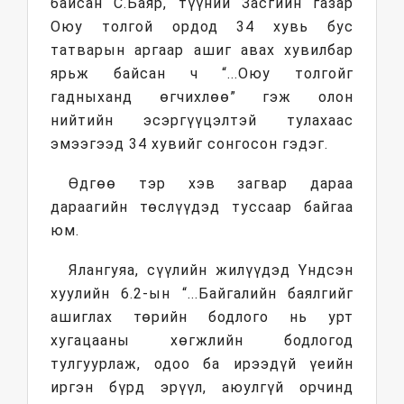
байсан С.Баяр, түүний Засгийн газар
Оюу толгой ордод 34 хувь бус
татварын аргаар ашиг авах хувилбар
ярьж байсан ч “...Оюу толгойг
гадныханд өгчихлөө” гэж олон
нийтийн эсэргүүцэлтэй тулахаас
эмээгээд 34 хувийг сонгосон гэдэг.
Өдгөө тэр хэв загвар дараа
дараагийн төслүүдэд туссаар байгаа
юм.
Ялангуяа, сүүлийн жилүүдэд Үндсэн
хуулийн 6.2-ын “...Байгалийн баялгийг
ашиглах төрийн бодлого нь урт
хугацааны хөгжлийн бодлогод
тулгуурлаж, одоо ба ирээдүй үеийн
иргэн бүрд эрүүл, аюулгүй орчинд