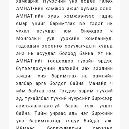
хамаарна. Нүүрсний үнэ өсвөл төлөх
АМНАТ-ийн хэмжээ ижил хувиар өснө.
АМНАТ-ийн хувь хэмжээнээс гадна
ямар үнийг баримтлах вэ гэдэг нь
чухал асуудал юм. Өнөөдөр ч
Монголын уул уурхайн компаниуд,
гадаадын хөрөнгө оруулагчдын хувьд
энэ нь асуудал болоод байна. Уг нь,
АМНАТ-ийг тооцохдоо тухайн эрдэс
бүтээгдэхүүний дэлхийн зах зээлийн
жишиг үнэ баримтлах нь хамгийн
хялбар арга болдог байна. Манайд ч
ийм байгаа юм. Гэхдээ зарим түүхий
эд, тухайлбал түүхий нүүрсийг биржээр
арилжаалагдахгүй бараа гэж үздэг
байна. Тийм учраас аль нэг биржийн
үнэ баримтлахад хэцүү байдаг аж.
Иймээс борлуулалтын гэрээнд