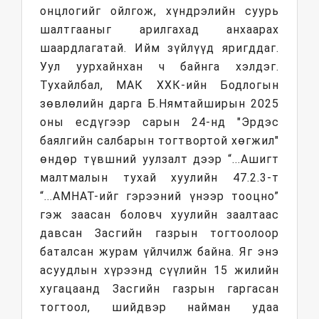
онцлогийг ойлгож, хүндрэлийн суурь
шалтгааныг арилгахад анхаарах
шаардлагатай. Ийм зүйлүүд яригддаг.
Уул уурхайнхан ч байнга хэлдэг.
Тухайлбал, МАК ХХК-ийн Бодлогын
зөвлөлийн дарга Б.Нямтайширын 2025
оны есдүгээр сарын 24-нд "Эрдэс
баялгийн салбарын тогтвортой хөгжил"
өндөр түвшний уулзалт дээр “...Ашигт
малтмалын тухай хуулийн 47.2.3-т
“...АМНАТ-ийг гэрээний үнээр тооцно”
гэж заасан боловч хуулийн заалтаас
давсан Засгийн газрын тогтоолоор
баталсан журам үйлчилж байна. Яг энэ
асуудлын хүрээнд сүүлийн 15 жилийн
хугацаанд Засгийн газрын гаргасан
тогтоол, шийдвэр найман удаа