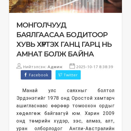
МОНГОЛЧУУД
БАЯЛГААСАА БОДИТООР
ХУВЬ ХҮРТЭХ ГАНЦ ГАРЦ НЬ
АМНАТ БОЛЖ БАЙНА
Нийтэлсэн:
Админ
2025-10-17 8:38:39
Facebook
Twitter
Манай улс саяхныг болтол
Эрдэнэтийг 1978 онд Оростой хамтарч
ашигласнаас өөрөөр томоохон ордыг
хөдөлгөж байгаагүй юм. Харин 2009
онд төмрийн хүдэр, зэс, алмаз, алт,
уран олборлодог Англи-Австралийн