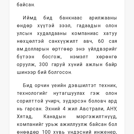
байсан.
Иймд бид банкнаас арилжааны
өндөр хүүтэй зээл, гадаадын олон
улсын худалдааны компаниас хатуу
нөхцөлтэй санхүүжилт авч, 60 сая
ам.долларын өртгөөр энэ үйлдвэрийг
бүтээн босгож, нэмэлт хөрөнгө
оруулж, 300 гаруй хүний ажлын байр
шинээр бий болгосон.
Бид орчин үеийн дэвшилтэт техник,
технологийг нутагшуулах гэж олон
сорилттой учирч, зүдэрсэн боловч ард
нь гарсан. Эхний 4 жил Австрали, АНУ,
Хятад, Канадын мэргэжилтнүүд,
компанийг урьж ажиллуулж байсан бол
өнөөдөр 100 хувь үндэсний инженер,