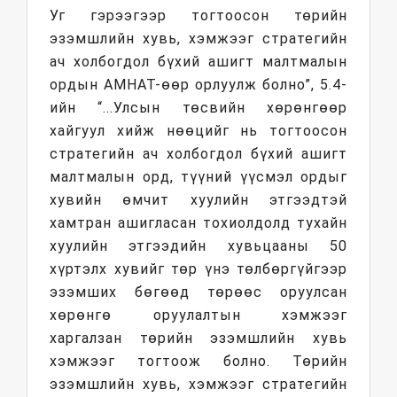
Уг гэрээгээр тогтоосон төрийн
эзэмшлийн хувь, хэмжээг стратегийн
ач холбогдол бүхий ашигт малтмалын
ордын АМНАТ-өөр орлуулж болно”, 5.4-
ийн “...Улсын төсвийн хөрөнгөөр
хайгуул хийж нөөцийг нь тогтоосон
стратегийн ач холбогдол бүхий ашигт
малтмалын орд, түүний үүсмэл ордыг
хувийн өмчит хуулийн этгээдтэй
хамтран ашигласан тохиолдолд тухайн
хуулийн этгээдийн хувьцааны 50
хүртэлх хувийг төр үнэ төлбөргүйгээр
эзэмших бөгөөд төрөөс оруулсан
хөрөнгө оруулалтын хэмжээг
харгалзан төрийн эзэмшлийн хувь
хэмжээг тогтоож болно. Төрийн
эзэмшлийн хувь, хэмжээг стратегийн