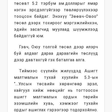
төсөвт 5.2 тэрбум ам.долларыг ямар
нэгэн эрсдэлгүйгээр төвлөрүүлэхээр
тооцсон байдаг. Энэхүү “Зөөвч-Овоо”
төсөл дээрх тохироог мэргэжлийнхэн,
эдийн засагчид муулаад шүүмжлээд
байдаггүй юм.
Гэвч, Оюу толгой төсөл дээр илэрч
буй алдааг дараа дараагийн төслүүд
дээр давтахгүй гэх баталгаа алга.
Тиймээс сүүлийн жилүүдэд Ашигт
малтмалын тухай хуулийн 5.3-ын
“...Улсын төсвийн хөрөнгөөр эрэл,
хайгуул хийж нөөцийг нь тогтоосон
ашигт малтмалын ордын төрийн
эзэмшлийн хувь, хэмжээг тухайн
ордыг ашиглах гэрээгээр тодорхойлно.