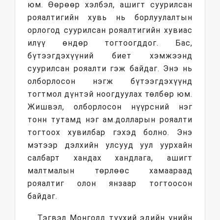
юм. Өөрөөр хэлбэл, ашигт суурилсан
рояалтигийн хувь нь борлуулалтын
орлогод суурилсан рояалтигийн хувиас
илүү өндөр тогтоогддог. Бас,
бүтээгдэхүүний биет хэмжээнд
суурилсан рояалти гэж байдаг. Энэ нь
олборлосон нэгж бүтээгдэхүүнд
тогтмол дүнтэй ноогдуулах төлбөр юм.
Жишвэл, олборлосон нүүрсний нэг
тонн тутамд нэг ам.долларын рояалти
тогтоох хувилбар гэхэд болно. Энэ
мэтээр дэлхийн улсууд уул уурхайн
салбарт хандах хандлага, ашигт
малтмалын төрлөөс хамаараад
рояалтиг олон янзаар тогтоосон
байдаг.
Тэгвэл Монголд түүхий эдийн үнийн