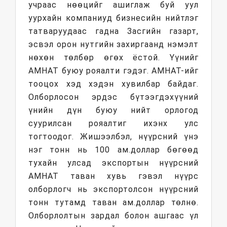
учраас нөөцийг ашиглаж буй уул
уурхайн компаниуд бизнесийн нийтлэг
татваруудаас гадна Засгийн газарт,
эсвэл орон нутгийн захиргаанд нэмэлт
нөхөн төлбөр өгөх ёстой. Үүнийг
АМНАТ буюу рояалти гэдэг. АМНАТ-ийг
тооцох хэд хэдэн хувилбар байдаг.
Олборлосон эрдэс бүтээгдэхүүний
үнийн дүн буюу нийт орлогод
суурилсан рояалтиг ихэнх улс
тогтоодог. Жишээлбэл, нүүрсний үнэ
нэг тонн нь 100 ам.доллар бөгөөд
тухайн улсад экспортын нүүрсний
АМНАТ таван хувь гэвэл нүүрс
олборлогч нь экспортолсон нүүрсний
тонн тутамд таван ам.доллар төлнө.
Олборлолтын зардал болон ашгаас үл