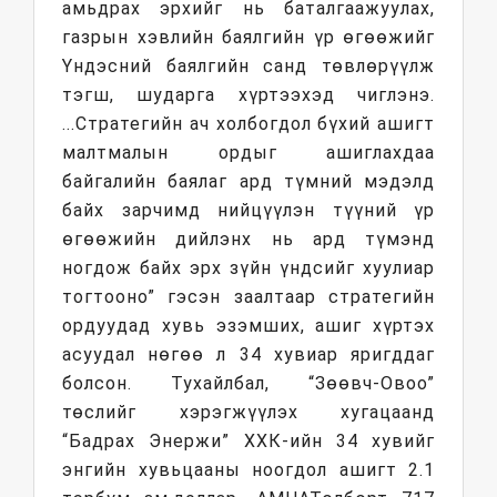
амьдрах эрхийг нь баталгаажуулах,
газрын хэвлийн баялгийн үр өгөөжийг
Үндэсний баялгийн санд төвлөрүүлж
тэгш, шударга хүртээхэд чиглэнэ.
...Стратегийн ач холбогдол бүхий ашигт
малтмалын ордыг ашиглахдаа
байгалийн баялаг ард түмний мэдэлд
байх зарчимд нийцүүлэн түүний үр
өгөөжийн дийлэнх нь ард түмэнд
ногдож байх эрх зүйн үндсийг хуулиар
тогтооно” гэсэн заалтаар стратегийн
ордуудад хувь эзэмших, ашиг хүртэх
асуудал нөгөө л 34 хувиар яригддаг
болсон. Тухайлбал, “Зөөвч-Овоо”
төслийг хэрэгжүүлэх хугацаанд
“Бадрах Энержи” ХХК-ийн 34 хувийг
энгийн хувьцааны ноогдол ашигт 2.1