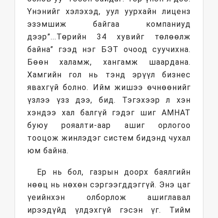
Үнэнийг хэлэхэд, уул уурхайн лиценз
эзэмшиж байгаа компаниуд
дээр”...Төрийн 34 хувийг төлөөлж
байна” гээд нэг БЭТ очоод суучихна.
Бөөн халамж, хангамж шаардана.
Хамгийн гол нь тэнд эрүүл бизнес
явахгүй болно. Ийм жишээ өчнөөнийг
үзлээ үзз дээ, бид. Тэгэхээр л хэн
хэндээ хал балгүй гэдэг шиг АМНАТ
буюу рояалти-аар ашиг орлогоо
тооцож жинлэдэг систем бидэнд чухал
юм байна.
Ер нь бол, газрын доорх баялгийн
нөөц нь нөхөн сэргээгддэггүй. Энэ цаг
үеийнхэн олборлож ашиглавал
ирээдүйд үлдэхгүй гэсэн үг. Тийм