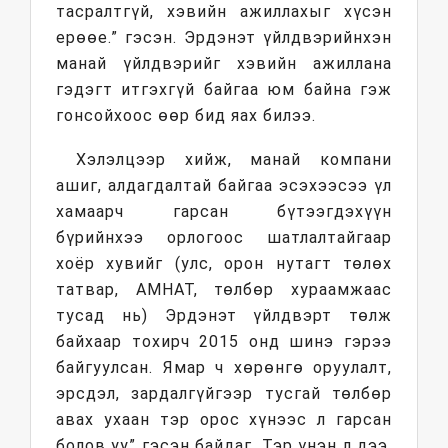
тасралтгүй, хэвийн ажиллахыг хүсэн
ерөөе.” гэсэн. Эрдэнэт үйлдвэрийнхэн
манай үйлдвэрийг хэвийн ажиллана
гэдэгт итгэхгүй байгаа юм байна гэж
гонсойхоос өөр бид яах билээ.
Хэлэлцээр хийж, манай компани
ашиг, алдагдалтай байгаа эсэхээсээ үл
хамаарч гарсан бүтээгдэхүүн
бүрийнхээ орлогоос шатлалтайгаар
хоёр хувийг (улс, орон нутагт төлөх
татвар, АМНАТ, төлбөр хураамжаас
тусад нь) Эрдэнэт үйлдвэрт төлж
байхаар тохирч 2015 онд шинэ гэрээ
байгуулсан. Ямар ч хөрөнгө оруулалт,
эрсдэл, зардалгүйгээр тусгай төлбөр
авах ухаан тэр орос хүнээс л гарсан
болов уу” гэсэн байдаг. Тэр үнэн л дээ.