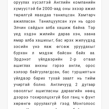
оруулах хүсэлтэй Английн компанийн
хүмүүстэй би 2000-аад оны эхээр ажил
төрөлгүй явахдаа танилцсан. Хамтарч
ажилласан. Танилцуулсан хүн нь одоо
Элчин сайдын алба хашиж байна. Тэр
үед хэдэн жилийн дараа хэн, хаана
ямар алба хашихыг, бас ирэх жилүүдэд
зэсийн үнэ яаж өгсөж уруудахыг
бурхан л мэдэж байсан байх аа.
Эрдэнэт үйлдвэрийн 2-р отвал
ашиглах анхны гэрээ англи, орос
хэлээр байгуулагдсан, бас туршилтын
үйлдвэр барих тухай заалт нь тийм
учиртай болно. Англичууд 2 дугаар
овоолгыг ашигласны дараагийн нөөц
дээрээ тохиролцохгүй бол ганц ч фунт
хөрөнгө оруулахгүй гээд Монголоос