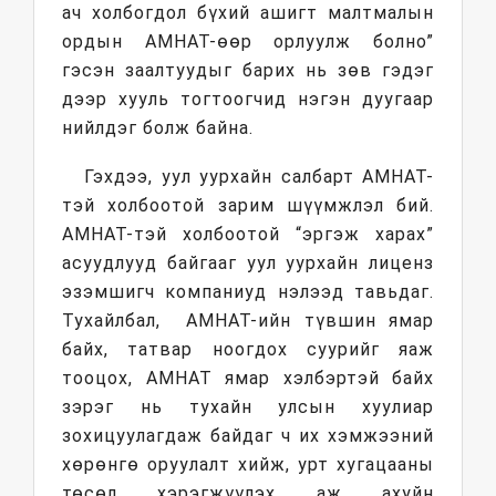
ач холбогдол бүхий ашигт малтмалын
ордын АМНАТ-өөр орлуулж болно”
гэсэн заалтуудыг барих нь зөв гэдэг
дээр хууль тогтоогчид нэгэн дуугаар
нийлдэг болж байна.
Гэхдээ, уул уурхайн салбарт АМНАТ-
тэй холбоотой зарим шүүмжлэл бий.
АМНАТ-тэй холбоотой “эргэж харах”
асуудлууд байгааг уул уурхайн лиценз
эзэмшигч компаниуд нэлээд тавьдаг.
Тухайлбал, АМНАТ-ийн түвшин ямар
байх, татвар ноогдох суурийг яаж
тооцох, АМНАТ ямар хэлбэртэй байх
зэрэг нь тухайн улсын хуулиар
зохицуулагдаж байдаг ч их хэмжээний
хөрөнгө оруулалт хийж, урт хугацааны
төсөл хэрэгжүүлэх аж ахуйн