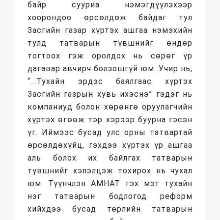
байр сууриа нэмэгдүүлэхээр
хоорондоо өрсөлдөж байдаг тул
Засгийн газар хүртэх ашгаа нэмэхийн
тулд татварын түвшнийг өндөр
тогтоох гэж оролдох нь сөрөг үр
дагавар авчирч болзошгүй юм. Учир нь,
“...Тухайн эрдэс баялгаас хүртэх
Засгийн газрын хувь ихэснэ” гэдэг нь
компаниуд болон хөрөнгө оруулагчийн
хүртэх өгөөж тэр хэрээр буурна гэсэн
үг. Иймээс бусад улс орны татвартай
өрсөлдөхүйц, гэхдээ хүртэх үр ашгаа
аль болох их байлгах татварын
түвшнийг хэлэлцэж тохирох нь чухал
юм. Түүнчлэн АМНАТ гэх мэт тухайн
нэг татварын бодлогод реформ
хийхдээ бусад төрлийн татварын