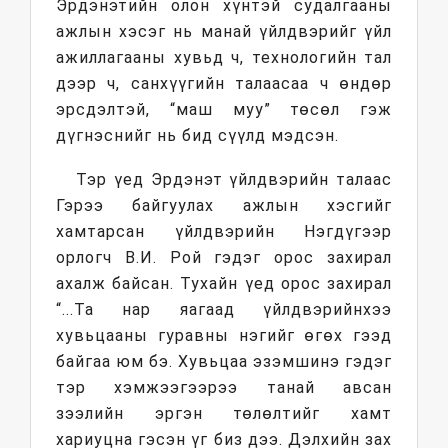
Эрдэнэтийн олон хүнтэй судалгааны
ажлын хэсэг нь манай үйлдвэрийг үйл
ажиллагааны хувьд ч, технологийн тал
дээр ч, санхүүгийн талаасаа ч өндөр
эрсдэлтэй, “маш муу” төсөл гэж
дүгнэснийг нь бид сүүлд мэдсэн.
Тэр үед Эрдэнэт үйлдвэрийн талаас
Гэрээ байгуулах ажлын хэсгийг
хамтарсан үйлдвэрийн Нэгдүгээр
орлогч В.И. Рой гэдэг орос захирал
ахалж байсан. Тухайн үед орос захирал
“...Та нар яагаад үйлдвэрийнхээ
хувьцааны гуравны нэгийг өгөх гээд
байгаа юм бэ. Хувьцаа эзэмшинэ гэдэг
тэр хэмжээгээрээ танай авсан
зээлийн эргэн төлөлтийг хамт
хариуцна гэсэн үг биз дээ. Дэлхийн зах