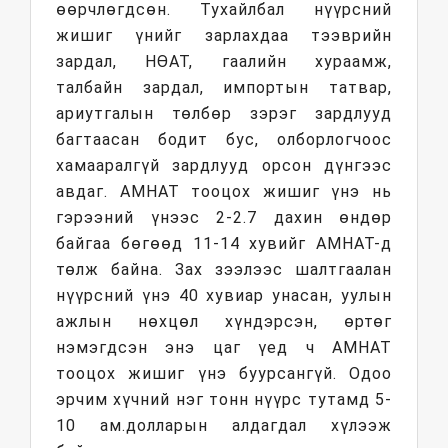
өөрчлөгдсөн. Тухайлбал нүүрсний
жишиг үнийг зарлахдаа тээврийн
зардал, НӨАТ, гаалийн хураамж,
талбайн зардал, импортын татвар,
ариутгалын төлбөр зэрэг зардлууд
багтаасан бодит бус, олборлогчоос
хамааралгүй зардлууд орсон дүнгээс
авдаг. АМНАТ тооцох жишиг үнэ нь
гэрээний үнээс 2-2.7 дахин өндөр
байгаа бөгөөд 11-14 хувийг АМНАТ-д
төлж байна. Зах зээлээс шалтгаалан
нүүрсний үнэ 40 хувиар унасан, уулын
ажлын нөхцөл хүндэрсэн, өртөг
нэмэгдсэн энэ цаг үед ч АМНАТ
тооцох жишиг үнэ буурсангүй. Одоо
эрчим хүчний нэг тонн нүүрс тутамд 5-
10 ам.долларын алдагдал хүлээж