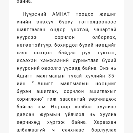
байна.
Нүүрсний АМНАТ тооцох жишиг
үнийн энэхүү буруу тогтолцооноос
шалтгаалан өндөр үнэтэй, чанартай
нүүрсээ сорчлон олборлох,
нөгөөтэйгүүр, бохирдол бүхий нөөцийг
хаях нөхцөл байдал руу түлхэж,
ихээхэн хэмжээний хуримтлал бүхий
нүүрсний овоолго үүсээд байна. Энэ нь
Ашигт малтмалын тухай хуулийн 35-
ийн “...Ашигт малтмалын нөөцийг
бүрэн ашиглах, сорчлон ашиглахыг
хориглоно” гэж заасантай зөрчилдөж
байгаа юм. Өөрөөр хэлбэл, хуулиас
давсан журмын үйлчлэл нь хуулиа
зөрчихөд хүргэж байна. Хараахан
албажаагүй ч саяхнаас борлуулах