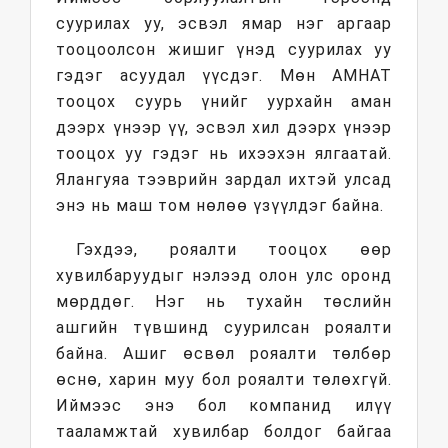
суурилах уу, эсвэл ямар нэг аргаар
тооцоолсон жишиг үнэд суурилах уу
гэдэг асуудал үүсдэг. Мөн АМНАТ
тооцох суурь үнийг уурхайн аман
дээрх үнээр үү, эсвэл хил дээрх үнээр
тооцох уу гэдэг нь ихээхэн ялгаатай.
Ялангуяа тээврийн зардал ихтэй улсад
энэ нь маш том нөлөө үзүүлдэг байна.
Гэхдээ, рояалти тооцох өөр
хувилбаруудыг нэлээд олон улс оронд
мөрддөг. Нэг нь тухайн төслийн
ашгийн түвшинд суурилсан рояалти
байна. Ашиг өсвөл рояалти төлбөр
өснө, харин муу бол рояалти төлөхгүй.
Иймээс энэ бол компанид илүү
тааламжтай хувилбар болдог байгаа