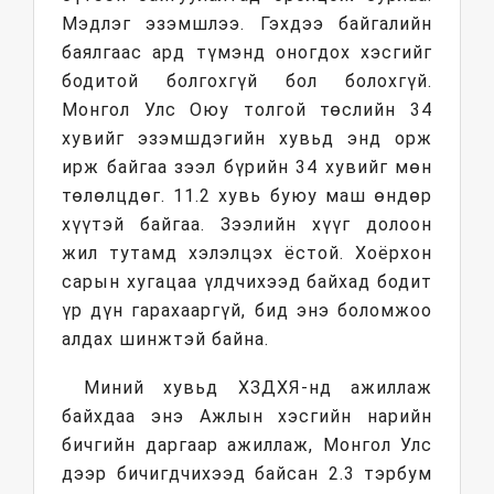
Мэдлэг эзэмшлээ. Гэхдээ байгалийн
баялгаас ард түмэнд оногдох хэсгийг
бодитой болгохгүй бол болохгүй.
Монгол Улс Оюу толгой төслийн 34
хувийг эзэмшдэгийн хувьд энд орж
ирж байгаа зээл бүрийн 34 хувийг мөн
төлөлцдөг. 11.2 хувь буюу маш өндөр
хүүтэй байгаа. Зээлийн хүүг долоон
жил тутамд хэлэлцэх ёстой. Хоёрхон
сарын хугацаа үлдчихээд байхад бодит
үр дүн гарахааргүй, бид энэ боломжоо
алдах шинжтэй байна.
Миний хувьд ХЗДХЯ-нд ажиллаж
байхдаа энэ Ажлын хэсгийн нарийн
бичгийн даргаар ажиллаж, Монгол Улс
дээр бичигдчихээд байсан 2.3 тэрбум