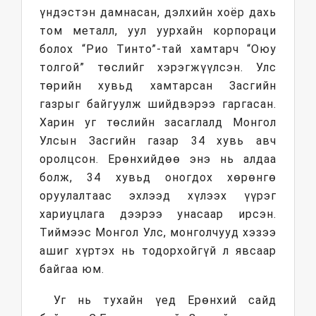
үндэстэн дамнасан, дэлхийн хоёр дахь
том металл, уул уурхайн корпораци
болох “Рио Тинто”-тай хамтарч “Оюу
толгой” төслийг хэрэгжүүлсэн. Улс
төрийн хувьд хамтарсан Засгийн
газрыг байгуулж шийдвэрээ гаргасан.
Харин уг төслийн засаглалд Монгол
Улсын Засгийн газар 34 хувь авч
оролцсон. Ерөнхийдөө энэ нь алдаа
болж, 34 хувьд оногдох хөрөнгө
оруулалтаас эхлээд хүлээх үүрэг
хариуцлага дээрээ унасаар ирсэн.
Тиймээс Монгол Улс, монголчууд хэзээ
ашиг хүртэх нь тодорхойгүй л явсаар
байгаа юм.
Уг нь тухайн үед Ерөнхий сайд