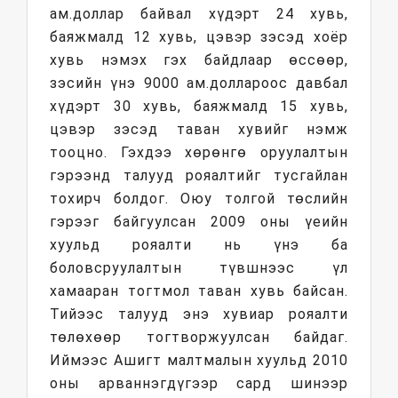
ам.доллар байвал хүдэрт 24 хувь,
баяжмалд 12 хувь, цэвэр зэсэд хоёр
хувь нэмэх гэх байдлаар өссөөр,
зэсийн үнэ 9000 ам.доллароос давбал
хүдэрт 30 хувь, баяжмалд 15 хувь,
цэвэр зэсэд таван хувийг нэмж
тооцно. Гэхдээ хөрөнгө оруулалтын
гэрээнд талууд рояалтийг тусгайлан
тохирч болдог. Оюу толгой төслийн
гэрээг байгуулсан 2009 оны үеийн
хуульд рояалти нь үнэ ба
боловсруулалтын түвшнээс үл
хамааран тогтмол таван хувь байсан.
Тийээс талууд энэ хувиар рояалти
төлөхөөр тогтворжуулсан байдаг.
Иймээс Ашигт малтмалын хуульд 2010
оны арваннэгдүгээр сард шинээр