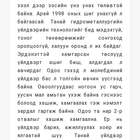
зээл дээр зэсийн үнэ унах төлөвтэй
байна. Арай 1998 оных шиг унахгүй л
байгаасай. Танай гидрометаллургийн
үйлдвэрийн технологийг бид мэдэхгүй,
тоног төхөөрөмжийг сонгоход
оролцоогүй, халуун оронд л их байдаг.
Эрдэнэттэй хамтарсан төслүүд
үйлдвэрт ашиг биш, алдагдал л
авчирдаг. Одоо гэхэд л молебдиний
үйлдвэр бас л толгойн өвчин үүсгээд
байна. Овоолгуудаас ногоон ус гарч,
уусан мал амьтан үхэж байна гэснээс
болоод хашиж, хамгаалах гэж нэмэлт
зардал гаргаж байна. Одоо та нар 2-р
отвалыг хашиж хамгаална. Ер нь
үйлдвэр барих, ажиллуулах хоёр их
ялгаатай шүү. Танай үйлдвэр