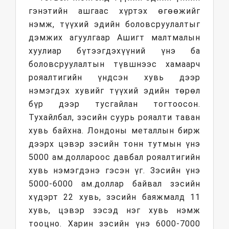
гэнэтийн ашгаас хүртэх өгөөжийг
нэмж, түүхий эдийн боловсруулалтыг
дэмжих агуулгаар Ашигт малтмалын
хуулиар бүтээгдэхүүний үнэ ба
боловсруулалтын түвшнээс хамаарч
рояалтигийн үндсэн хувь дээр
нэмэгдэх хувийг түүхий эдийн төрөл
бүр дээр тусгайлан тогтоосон.
Тухайлбал, зэсийн суурь рояалти таван
хувь байхна. Лондоны металлын бирж
дээрх цэвэр зэсийн тонн тутмын үнэ
5000 ам.доллароос давбал рояалтигийн
хувь нэмэгдэнэ гэсэн үг. Зэсийн үнэ
5000-6000 ам.доллар байвал зэсийн
хүдэрт 22 хувь, зэсийн баяжмалд 11
хувь, цэвэр зэсэд нэг хувь нэмж
тооцно. Харин зэсийн үнэ 6000-7000