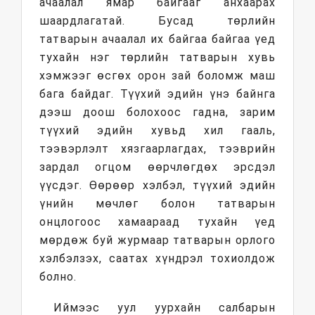
ачаалал ямар байгааг анхаарах
шаардлагатай. Бусад төрлийн
татварын ачаалал их байгаа байгаа үед
тухайн нэг төрлийн татварын хувь
хэмжээг өсгөх орон зай боломж маш
бага байдаг. Түүхий эдийн үнэ байнга
дээш доош болохоос гадна, зарим
түүхий эдийн хувьд хил гааль,
тээвэрлэлт хязгаарлагдах, тээврийн
зардал огцом өөрчлөгдөх эрсдэл
үүсдэг. Өөрөөр хэлбэл, түүхий эдийн
үнийн мөчлөг болон татварын
онцлогоос хамаараад тухайн үед
мөрдөж буй журмаар татварын орлого
хэлбэлзэх, саатах хүндрэл тохиолдож
болно.
Иймээс уул уурхайн салбарын