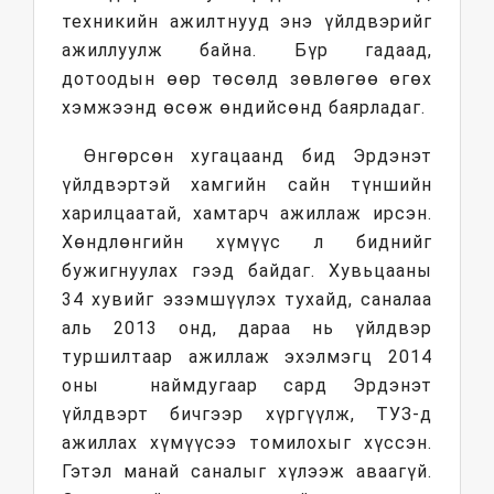
техникийн ажилтнууд энэ үйлдвэрийг
ажиллуулж байна. Бүр гадаад,
дотоодын өөр төсөлд зөвлөгөө өгөх
хэмжээнд өсөж өндийсөнд баярладаг.
Өнгөрсөн хугацаанд бид Эрдэнэт
үйлдвэртэй хамгийн сайн түншийн
харилцаатай, хамтарч ажиллаж ирсэн.
Хөндлөнгийн хүмүүс л биднийг
бужигнуулах гээд байдаг. Хувьцааны
34 хувийг эзэмшүүлэх тухайд, саналаа
аль 2013 онд, дараа нь үйлдвэр
туршилтаар ажиллаж эхэлмэгц 2014
оны наймдугаар сард Эрдэнэт
үйлдвэрт бичгээр хүргүүлж, ТУЗ-д
ажиллах хүмүүсээ томилохыг хүссэн.
Гэтэл манай саналыг хүлээж аваагүй.