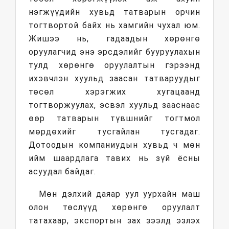
нэгжүүдийн хувьд татварын орчин
тогтвортой байх нь хамгийн чухал юм.
Жишээ нь, гадаадын хөрөнгө
оруулагчид энэ эрсдэлийг бууруулахын
тулд хөрөнгө оруулалтын гэрээнд
ихэвчлэн хуульд заасан татваруудыг
төсөл хэрэгжих хугацаанд
тогтворжуулах, эсвэл хуульд зааснаас
өөр татварын түвшнийг тогтмол
мөрдөхийг тусгайлан тусгадаг.
Дотоодын компаниудын хувьд ч мөн
ийм шаардлага тавих нь зүй ёсны
асуудал байдаг.
Мөн дэлхий даяар уул уурхайн маш
олон төслүүд хөрөнгө оруулалт
татахаар, экспортын зах зээлд эзлэх