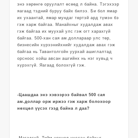
энэ хөрөнгө оруулалт өсөөд л байна. Тэгэхээр
яагаад тэдний буруу байх билээ. Би бол ямар
их ухаантай, ямар мундаг төртэй ард түмэн бэ
гэж харж байгаа. Манайхныг худалдаж авах
гэж байгаа их муухай улс гэж огт харахгүй
байгаа. 500-хан сая ам.доллараар улс төр,
бизнесийн хүрээнийхнийг худалдаж авах гэж
байгаа нь Тавантолгойн уурхай ашиглалтад
орсноос хойш авсан ашгийнх нь нэг хувьд ч
хүрэхгүй. Яагаад болохгүй гэж.
-Цаашдаа энэ хэвээрээ байвал 500 сая
ам.доллар орж иржээ гэж харж болохоор
нөхцөл үүсэх гээд байна л даа?
-Магадгүй. Тийм нөхцөл үүссэн байхыг