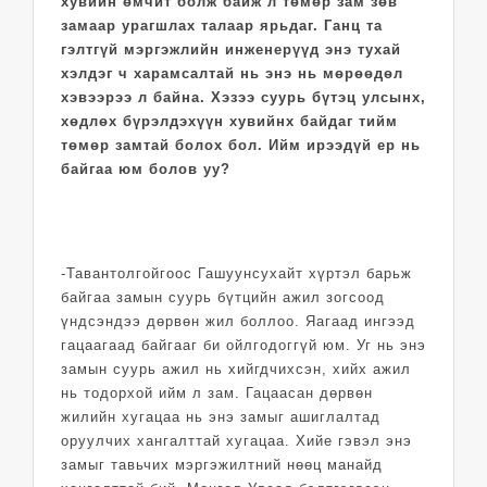
хувийн өмчит болж байж л төмөр зам зөв
замаар урагшлах талаар ярьдаг. Ганц та
гэлтгүй мэргэжлийн инженерүүд энэ тухай
хэлдэг ч харамсалтай нь энэ нь мөрөөдөл
хэвээрээ л байна. Хэзээ суурь бүтэц улсынх,
хөдлөх бүрэлдэхүүн хувийнх байдаг тийм
төмөр замтай болох бол. Ийм ирээдүй ер нь
байгаа юм болов уу?
-Тавантолгойгоос Гашуун­сухайт хүртэл барьж
байгаа замын суурь бүтцийн ажил зогсоод
үндсэндээ дөрвөн жил боллоо. Яагаад ингээд
гацаагаад байгааг би ойлгодоггүй юм. Уг нь энэ
замын суурь ажил нь хийгдчихсэн, хийх ажил
нь тодорхой ийм л зам. Гацаасан дөрвөн
жилийн хугацаа нь энэ замыг ашиглалтад
оруулчих хангалттай хугацаа. Хийе гэвэл энэ
замыг тавьчих мэргэжилтний нөөц манайд