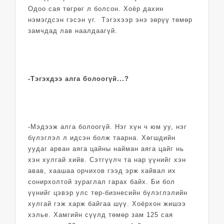
Одоо сая төгрөг л болсон. Хоёр дахин
нэмэгдсэн гэсэн үг. Тэгэхээр энэ зөрүү төмөр
замчдад лав наалдаагүй.
-Тэгэхдээ алга болоогүй...?
-Мэдээж алга болоогүй. Нэг хүн ч юм уу, нэг
бүлэглэл л идсэн болж таарна. Хөгшдийн
уудаг арван аяга цайны найман аяга цайг нь
хэн хулгай хийв. Сэтгүүлч та нар үүнийг хэн
авав, хаашаа орчихов гээд эрж хайвал их
сонирхолтой зураглал гарах байх. Би бол
үүнийг цэвэр улс төр-бизнесийн бүлэглэлийн
хулгай гэж харж байгаа шүү. Хоёрхон жишээ
хэлье. Хамгийн сүүлд төмөр зам 125 сая