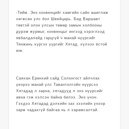
-Тийм. Энэ конвенцийг хамгийн сайн ашиглаж
хөгжсөн улс бол Швейцарь. Бид Варшавт
төвтэй олон улсын төмөр замын холбооны
дүрэм журмыг, конвенцыг ингээд хэрэглээд
явбалдалайд гарцгүй ч манай нүүрсийг
Тянжинь хүргэх үүргийг Хятад, хүлээх ёстой
юм.
Саяхан Ерөнхий сайд Солонгост айлчлах
үеэрээ манай улс Тавантолгойн нүүрсээ
Хятадад л зарна, хятадууд л энэ нүүрсийг
авна гэж хэлсэн байна билээ. Энэ үнэн.
Гэхдээ Хятадад дэлхийн зах зээлийн үнээр
зарж чадахгүй байгаа нь л харамсалтай.