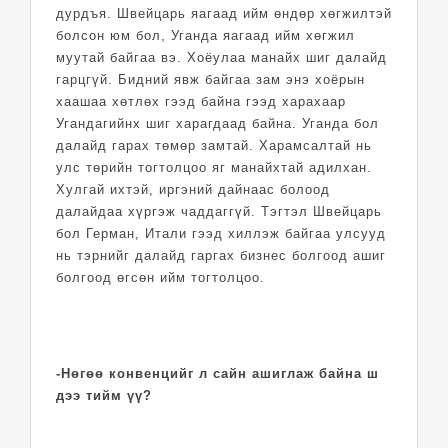
дурдъя. Швейцарь яагаад ийм өндөр хөгжилтэй
болсон юм бол, Уганда яагаад ийм хөгжил
муутай байгаа вэ. Хоёулаа манайх шиг далайд
гарцгүй. Бидний явж байгаа зам энэ хоёрын
хаашаа хөтлөх гээд байна гээд харахаар
Угандагийнх шиг харагдаад байна. Уганда бол
далайд гарах төмөр замтай. Харамсалтай нь
улс төрийн тогтолцоо яг манайхтай адилхан.
Хулгай ихтэй, иргэний дайнаас болоод
далайдаа хүргэж чаддаггүй. Тэгтэл Швейцарь
бол Герман, Итали гээд хиллэж байгаа улсууд
нь тэрнийг далайд гаргах бизнес болгоод ашиг
болгоод өгсөн ийм тогтолцоо.
-Нөгөө конвенцийг л сайн ашиглаж байна ш
дээ тийм үү?