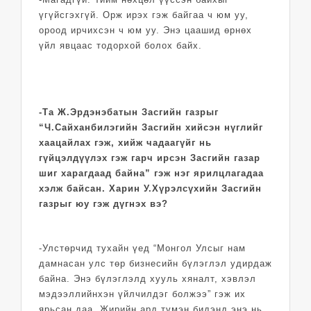
үгүйсгэхгүй. Орж ирэх гэж байгаа ч юм уу,
ороод ирчихсэн ч юм уу. Энэ цаашид өрнөх
үйл явцаас тодорхой болох байх.
-Та Ж.Эрдэнэбатын Засгийн газрыг
“Ч.Сайханбилэгийн Засгийн хийсэн нүглийг
хаацайлах гэж, хийж чадаагүйг нь
гүйцэлдүүлэх гэж гарч ирсэн Засгийн газар
шиг харагдаад байна” гэж нэг ярилцлагадаа
хэлж байсан. Харин У.Хүрэлсүхийн Засгийн
газрыг юу гэж дүгнэх вэ?
-Улстөрчид тухайн үед “Монгол Улсыг нам
дамнасан улс төр бизнесийн бүлэглэл удирдаж
байна. Энэ бүлэглэлд хууль хяналт, хэвлэл
мэдээллийнхэн үйлчилдэг болжээ” гэж их
ярьсан даа. Жирийн ард түмэн бидэнд энэ нь