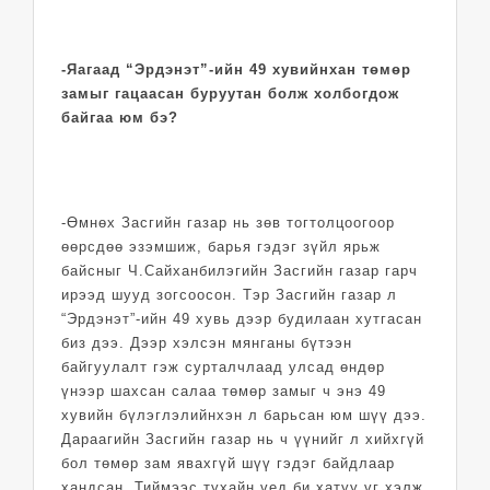
-Яагаад “Эрдэнэт”-ийн 49 хувийнхан төмөр
замыг гацаасан буруутан болж холбогдож
байгаа юм бэ?
-Өмнөх Засгийн газар нь зөв тогтолцоогоор
өөрсдөө эзэмшиж, барья гэдэг зүйл ярьж
байсныг Ч.Сайханбилэгийн Засгийн газар гарч
ирээд шууд зогсоосон. Тэр Засгийн газар л
“Эрдэнэт”-ийн 49 хувь дээр будилаан хутгасан
биз дээ. Дээр хэлсэн мянганы бүтээн
байгуулалт гэж сурталчлаад улсад өндөр
үнээр шахсан салаа төмөр замыг ч энэ 49
хувийн бүлэглэлийнхэн л барьсан юм шүү дээ.
Дараагийн Засгийн газар нь ч үүнийг л хийхгүй
бол төмөр зам явахгүй шүү гэдэг байдлаар
хандсан. Тиймээс тухайн үед би хатуу үг хэлж