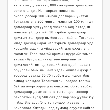
хэрэгсэл дугуй гээд 800 сая орчим долларын
орлого олдог. Нэг ширхэг машин нь
ойролцоогоор 100 мянган долларын үнэтэй.
Тэгэхээр энэ 200 мянган машиныг 100 мянган
доллараар үржүүлээд үзэхээр бид Хятадын
машины үйлдвэрийг 20 тэрбум доллараар
дэмжиж хөл дээр нь босгосон байна. Тэгэхээр
жилд дахиад бараг нэг тэрбум доллараар урд
хөршийн машины үйлдвэрийг дэмжээд явна
гэсэн үг. Тавантолгой орчмын нүүрсийг төмөр
замаар бус, машинаар зөөснөөр ийм их
дэмжлэгийг өмнөд хөршийнхөө эдийн засагт
оруулсан байх нь. Ийм хэдэн жишээн дээр л
тооцоод үзэхэд 60-70 тэрбум долларыг бид
өмнөд хөршдөө Тавантолгойн ордоос гаргаж
байгаа нүүрсээрээ дэмжчихсэн. 60-70 тэрбум
доллараар дэмжсэн энэ тогтолцоог хэвээр
байлгахын тулд 500 сая доллар зарцуулах юу
ч биш биз дээ. Энэ тогтолцоог хэвээр нь
байлгавал Хятадын ард түмэнд оруулж байгаа