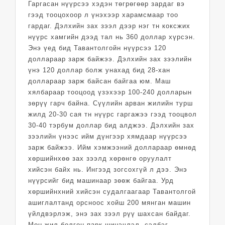
Гаргасан нүүрсээ хэдэн төгрөгөөр зардаг вэ
гээд тооцохоор л үнэхээр харамсмаар тоо
гардаг. Дэлхийн зах зээл дээр нэг тн коксжих
нүүрс хамгийн дээд тал нь 360 доллар хүрсэн.
Энэ үед бид Тавантолгойн нүүрсээ 120
доллараар зарж байжээ. Дэлхийн зах зээлийн
үнэ 120 доллар болж унахад бид 28-хан
доллараар зарж байсан байгаа юм. Маш
хялбараар тооцоод үзэхээр 100-240 долларын
зөрүү гарч байна. Сүүлийн арван жилийн турш
жилд 20-30 сая тн нүүрс гаргажээ гээд тооцвол
30-40 тэрбум доллар бид алджээ. Дэлхийн зах
зээлийн үнээс ийм дүнгээр хямдаар нүүрсээ
зарж байжээ. Ийм хэмжээний доллараар өмнөд
хөршийнхөө зах зээлд хөрөнгө оруулалт
хийсэн байх нь. Ингээд зогсохгүй л дээ. Энэ
нүүрсийг бид машинаар зөөж байгаа. Урд
хөршийнхний хийсэн судалгаагаар Тавантолгой
ашиглалтанд орсноос хойш 200 мянган машин
үйлдвэрлэж, энэ зах зээл рүү шахсан байдаг.
Мөн жил болгон парк шинэчлэл, сэлбэг