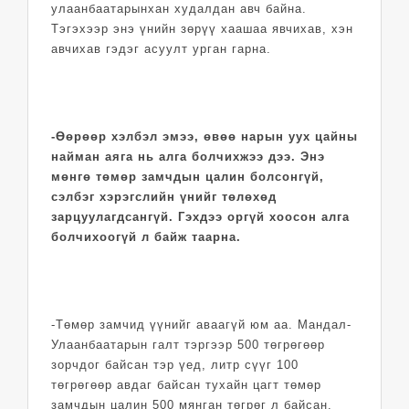
улаанбаатарынхан худалдан авч байна.
Тэгэхээр энэ үнийн зөрүү хаашаа явчихав, хэн
авчихав гэдэг асуулт урган гарна.
-Өөрөөр хэлбэл эмээ, өвөө нарын уух цайны
найман аяга нь алга болчихжээ дээ. Энэ
мөнгө төмөр замчдын цалин болсонгүй,
сэлбэг хэрэгслийн үнийг төлөхөд
зарцуулагдсангүй. Гэхдээ оргүй хоосон алга
болчихоогүй л байж таарна.
-Төмөр замчид үүнийг аваагүй юм аа. Мандал-
Улаанбаатарын галт тэргээр 500 төгрөгөөр
зорчдог байсан тэр үед, литр сүүг 100
төгрөгөөр авдаг байсан тухайн цагт төмөр
замчдын цалин 500 мянган төгрөг л байсан.