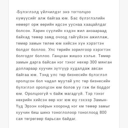
-Бүлэглэлд үйлчилдэг энэ тогтолцоо
хүмүүсийг алж байгаа юм. Бас бүлэглэлийн
нөмөрт орж өөрийн идсэн ууснаа хаацайлдаг
болсон. Харин сүүлийн хэдэн жил анзаараад
байхад төмөр замд очоод гайгүйхэн ажиллаж,
төмөр замын төлөө юм хийсэн хүн хэрэгтэн
болдог боллоо. Улс төрийн зорилгоор хэрэгтэн
болгодог боллоо. Ганцхан жишээ хэлье. Төмөр
замын дарга байсан нэг тэнэг нөхөр 300 мянган
доллараар хуучин зүтгүүр худалдаж авсан
байгаа юм. Тэнд улс төр бизнесийн бүлэглэл
оролцсон бол чадал муутай улс төр бизнесийн
бүлэглэл оролцсон юм болов уу гэж би боддог
юм. Оролцоогүй ч байж магадгүй. Тэр тэнэг
нөхрийн хийсэн өөр нэг юм юу гэхээр Замын-
Үүд Эрээн хоёрын хооронд нэг км төмөр замыг
хуучин биш шинэ тоноглолоор тоноглоод 800
сая төгрөгөөр барьсан байдаг.