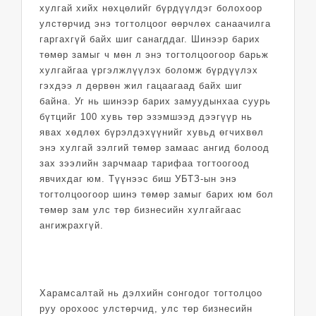
хулгай хийх нөхцөлийг бүрдүүлдэг болохоор
улстөрчид энэ тогтолцоог өөрчлөх санаачилга
гаргахгүй байх шиг санагддаг. Шинээр барих
төмөр замыг ч мөн л энэ тогтолцоогоор барьж
хулгайгаа үргэлжлүүлэх боломж бүрдүүлэх
гэхдээ л дөрвөн жил гацаагаад байх шиг
байна. Уг нь шинээр барих замуудынхаа суурь
бүтцийг 100 хувь төр эзэмшээд дээгүүр нь
явах хөдлөх бүрэлдэхүүнийг хувьд өгчихвөл
энэ хулгай зэлгий төмөр замаас ангид болоод
зах зээлийн зарчмаар тарифаа тогтоогоод
явчихдаг юм. Түүнээс биш УБТЗ-ын энэ
тогтолцоогоор шинэ төмөр замыг барих юм бол
төмөр зам улс төр бизнесийн хулгайгаас
ангижрахгүй.
Харамсалтай нь дэлхийн сонгодог тогтолцоо
руу орохоос улстөрчид, улс төр бизнесийн