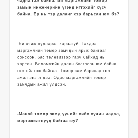
чадна гэж байна. Би мэргэжлийн төмөр
замын инженерийн үгэнд итгэхийг хүсч
байна. Ер нь тэр даланг хэр барьсан юм бэ?
-Би очиж нүдээрээ хараагүй. Гэхдээ
мэргэжлийн төмөр замчдын ярьж байгааг
сонссон, бас телевизээр гарч байхад нь
харсан. Боломжийн далан босгосон юм байна
гэж ойлгож байгаа. Төмөр зам барихад гол
ажил энэ л дээ. Одоо мэргэжлийн төмөр
замчдын ажил үлдсэн.
-Манай төмөр замд үүнийг хийх хүчин чадал,
мэргэжилтнүүд байгаа юу?