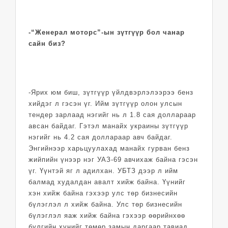
-“Женерал моторс”-ын зүтгүүр бол чанар
сайн биз?
-Ярих юм биш, зүтгүүр үйлдвэрлэлээрээ бенз
хийдэг л гэсэн үг. Ийм зүтгүүр олон улсын
тендер зарлаад нэгийг нь л 1.8 сая доллараар
авсан байдаг. Гэтэл манайх украины зүтгүүр
нэгийг нь 4.2 сая доллараар авч байдаг.
Энгийнээр харьцуулахад манайх гурван бенз
жийпийн үнээр нэг УАЗ-69 авчихаж байна гэсэн
үг. Үүнтэй яг л адилхан. УБТЗ дээр л ийм
балмад худалдан авалт хийж байна. Үүнийг
хэн хийж байна гэхээр улс төр бизнесийн
бүлэглэл л хийж байна. Улс төр бизнесийн
бүлэглэл яаж хийж байна гэхээр өөрийнхөө
бүлгийн хүнийг төмөр замын даргаар тавиад