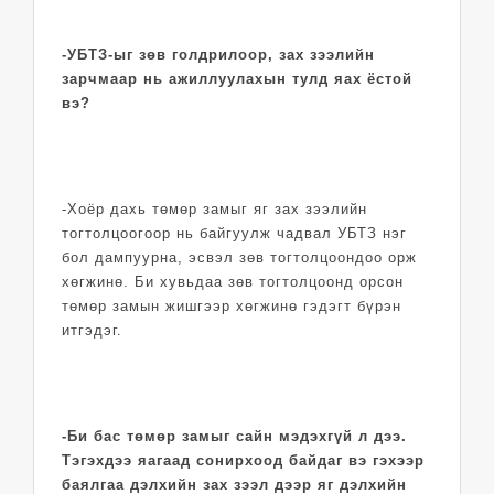
-УБТЗ-ыг зөв голдрилоор, зах зээлийн
зарчмаар нь ажиллуулахын тулд яах ёстой
вэ?
-Хоёр дахь төмөр замыг яг зах зээлийн
тогтолцоогоор нь байгуулж чадвал УБТЗ нэг
бол дампуурна, эсвэл зөв тогтолцоондоо орж
хөгжинө. Би хувьдаа зөв тогтолцоонд орсон
төмөр замын жишгээр хөгжинө гэдэгт бүрэн
итгэдэг.
-Би бас төмөр замыг сайн мэдэхгүй л дээ.
Тэгэхдээ яагаад сонирхоод байдаг вэ гэхээр
баялгаа дэлхийн зах зээл дээр яг дэлхийн