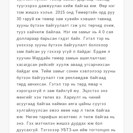
түүгээрээ дамжуулан хийж байгаа юм. Өөр нэг
том жишээ хэлье. 2015 онд Төмөртэйн орд руу
30 гаруй км төмөр зам хувийн хэвшил тавиад
зууны бүтээн байгуулалт гэж улс төрчид очиж,
тууз хайчилж байлаа. Нэг км замыг нь 4.0 сая
доллараар барьсан гэдэг байх. Гэтэл тэр нь
үнэхээр зууны бүтээн байгуулалт болохоор
зам байсан уу гэхээр үгүй л байдаг. Ердөө л
хуучин Мардайн төмөр замын ашиглалтаас
хасагдсан рейсийг хуулж аваад угсарчихсан
байдаг юм. Тийм замыг сонин хэвлэлээр зууны
бүтээн байгуулалт гэж рекламдаж байгаад
төрд авчихсан. Гэтэл тэр нь төрд ямар ч
хэрэгцээгүй л зам байхгүй юү. Эцэстээ энэ
мөнгийг хэн төлөх вэ. Хариулт нь чиний
асуугаад байгаа найман аяга цайны сүүгээ
хулгайлуулсан эмээ өвөө нар л төлж байгаа
юм. Нөгөө тарифын өсөлтөөс л төлж байгаа нь
энэ. Гэх мэтчилэн жишээ дурдах юм бол
дуусахгүй. Тэгэхээр УБТЗ-ын ийм тогтолцоо нь