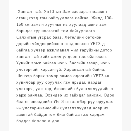
-Хангалттай. УБТЗ-ын Зам засварын машинт
станц гээд том байгууллага байгаа. Жилд 100-
150 км замын хуучныг нь хуулаад шинэ зам
барьдаг туршлагатай том байгууллага.
Салхитын угсрах бааз, Хөтөлийн бетонон
дэрийн үйлдвэрийнхэн гээд зөвхөн УБТЗ-д
байгаа хүчээр ажиллавал жил гаруйхны дотор
хангалттай хийх ажил үлдсэн гэж ойлгосон.
Үүнийг ярьж байгаа нэг ч Засгийн газар, нэг ч
улстөрчийг харсангүй. Харамсалтай байна.
Шинээр барих төмөр замаа одоогийн УБТЗ-ын
хувилбар руу оруулах гэж ярьдаг, яардаг
улстөрч, улс төр, бизнесийн бүлэглэлүүдийг л
харж байлаа. Эхэндээ их гайхдаг байсан. Одоо
бол яг өнөөдрийн УБТЗ-ын хэлбэр рүү оруулах
нь улстөр-бизнесийн бүлэглэлүүдэд асар их
ашигтай байдаг юм биш байгаа гэж хардаж
боддог боллоо л доо.