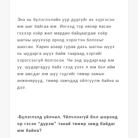
Энэ нь бүлэглэлийн уур дургүйг их хүргэсэн
юм шиг байгаа юм. Ингээд тэр нөхөр яасан
гэхээр хоёр жил мөрдөн байцаагдаж хоёр
шатны шүүхээр ороод хэрэгтэн болохыг
шахсан. Харин азаар гурав дахь шатны шүүх
нь шударга шүүх байж таараад хэргийг
хэрэгсэхгүй болгосон. Чи энд шударгаар юм
уу, шударгадуу байх гээд үзэх л юм бол ийм
юм амсдаг юм шүү гэдгийг төмөр замын
инженерүүд, төмөр замчдад ойлгуулж байна ш
дээ.
-Бүлэглэлд үйлчил. Үйлчлэх­гүй бол шоронд
ор гэсэн “дүрэм” танай төмөр замд байдаг
юм байна?