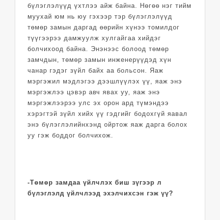
бүлэглэлүүд үхтлээ айж байна. Нөгөө нэг тийм
муухай юм нь юу гэхээр тэр бүлэглэлүүд
төмөр замын даргад өөрийн хүнээ томилдог
түүгээрээ дамжуулж хулгайгаа хийдэг
болчихоод байна. Энэнээс болоод төмөр
замчдын, төмөр замын инженерүүдэд хүн
чанар гэдэг зүйл байх аа больсон. Яаж
мэргэжил мэдлэгээ дээшлүүлэх үү, яаж энэ
мэргэжлээ цэвэр авч явах уу, яаж энэ
мэргэжлээрээ улс эх орон ард түмэндээ
хэрэгтэй зүйл хийх үү гэдгийг бодохгүй яавал
энэ бүлэглэлийнхэнд ойртож яаж дарга болох
уу гэж боддог болчихож.
-Төмөр замдаа үйлчлэх биш зүгээр л
бүлэглэлд үйлчлээд эхэлчихсэн гэж үү?