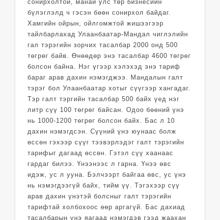
сонирхолтой, манай улс төр бизнесийн
бүлэглэлд ч гэсэн бөөн сонирхол байдаг.
Хамгийн ойрын, ойлгомжтой жишээгээр
тайлбарлахад Улаанбаатар-Мандал чиглэлийн
гал тэрэгийн зорчих тасалбар 2000 онд 500
төгрөг байв. Өнөөдөр энэ тасалбар 4600 төгрөг
болсон байна. Нэг үгээр хэлэхэд энэ тариф
бараг арав дахин нэмэгджээ. Мандалын галт
тэрэг бол Улаанбаатар хотыг сүүгээр хангадаг.
Тэр галт тэргийн тасалбар 500 байх үед нэг
литр сүү 100 төгрөг байсан. Одоо бөөний үнэ
нь 1000-1200 төгрөг болсон байх. Бас л 10
дахин нэмэгдсэн. Сүүний үнэ юунаас болж
өссөн гэхээр сүүг тээвэрлэдэг галт тэрэгийн
тарифыг дагаад өссөн. Гэтэл сүү хаанаас
гардаг билээ. Үнээнээс л гарна. Үнээ өвс
идэж, ус л ууна. Бэлчээрт байгаа өвс, ус үнэ
нь нэмэгдээгүй байх, тийм үү. Тэгэхээр сүү
арав дахин үнэтэй болсныг галт тэрэгийн
тарифтай холбохоос өөр аргагүй. Бас дахиад
тасалбарын үнэ яагаад нэмэгдэв гээд жаахан