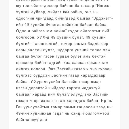
юу гэж ойлгогдохоор байсан бэ гэхээр “Ингэж
хулгай луйвар, хийдэг юм байна, энэ нь
одоогийн яригдаад бичигдээд байгаа “Эрдэнэт”-
ийн 49 хувийн бүлэглэлийнхэн байсан байна.
Одоо ч байгаа юм байна” гэдэг ойлголтыг бий
болгосон. УИХ-д 49 хувийн бүлэг, 49 хувийн
бүлгийг Тавантолгой, төмөр замын бодлогоор
барьцаалсан бүлэг, шударга үнэний төлөө явж
байгаа бүлэг гэсэн гурван бүлэг амь бөхтэй
оршсоор байна гэдгийг хаа хаанаа ярьж хэлж
ойлгох болсон. Энэ Засгийн газар ч энэ гурван
бүлгээс бүрдсэн Засгийн газар харагдахаар
байна. У.Хүрэлсүхийн Засгийн газар ямар
нэгэн дорвитой шийдвэр гаргаж чадахгүй
байгааг хараад ийм бүлэглэлүүд энэ Засгийн
газарт ч орчихжээ л гэж харагдаж байна. Ер нь
Гашуунсухайтын төмөр замыг гацаасан эзэд нь
49-ийн хувийнхан гэдэг нь хэнд ч ойлгомжтой
байгаа шүү дээ.