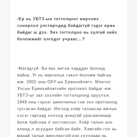
-Ер нь УБТЗ-ын тогтолцоог өөрчлөх
сонирхол улстөрчдөд байдаггүй гэдэг яриа
байдаг ш дээ. Энэ тогтолцоо нь хулгай хийх
боломжийг олгодог учраас...?
-Магадгүй. Би бас ингэж харддаг болоод
байна. Уг нь өөрчилье гэвэл боломж байгаа
юм. 2002 оны ОХУ-ын Ерөнхийлөгч, Монгол
Улсын Ерөнхийлөгчийн протокол байдаг юм.
УБТЗ-ыг зах зээлийн тогтолцоонд оруулъя,
1949 оны гэрээг шинэчилье гэж энэ протоколд
тусгасан байдаг. Ингээд хоёр талаасаа ажлын
хэсэг гаргаад нэлээд ахицтай урагшилмаар
болж байснаа л зогсчихсон. Хоёр талын аль
алинд л асуудал байсан байх. Хамгийн гол нь
манай талын өөрчлөхгүйгээр хуучнаар нь