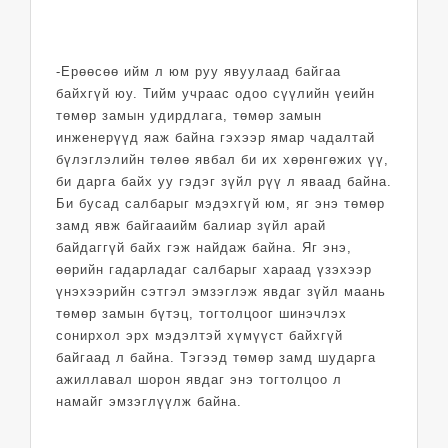
-Ерөөсөө ийм л юм руу явуулаад байгаа
байхгүй юу. Тийм учраас одоо сүүлийн үеийн
төмөр замын удирдлага, төмөр замын
инженерүүд яаж байна гэхээр ямар чадалтай
бүлэглэлийн төлөө явбал би их хөрөнгөжих үү,
би дарга байх уу гэдэг зүйл рүү л яваад байна.
Би бусад салбарыг мэдэхгүй юм, яг энэ төмөр
замд явж байгааийм балиар зүйл арай
байдаггүй байх гэж найдаж байна. Яг энэ,
өөрийн гадарладаг салбарыг хараад үзэхээр
үнэхээрийн сэтгэл эмзэглэж явдаг зүйл маань
төмөр замын бүтэц, тогтолцоог шинэчлэх
сонирхол эрх мэдэлтэй хүмүүст байхгүй
байгаад л байна. Тэгээд төмөр замд шударга
ажиллавал шорон явдаг энэ тогтолцоо л
намайг эмзэглүүлж байна.