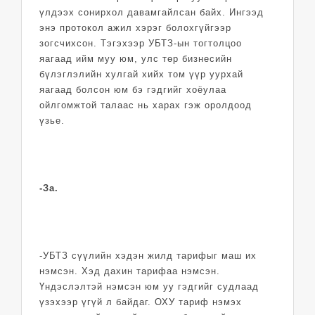
үлдээх сонирхол давамгайлсан байх. Ингээд
энэ протокол ажил хэрэг болохгүйгээр
зогсчихсон. Тэгэхээр УБТЗ-ын тогтолцоо
яагаад ийм муу юм, улс төр бизнесийн
бүлэглэлийн хулгай хийх том үүр уурхай
яагаад болсон юм бэ гэдгийг хоёулаа
ойлгомжтой талаас нь харах гэж оролдоод
үзье.
-За.
-УБТЗ сүүлийн хэдэн жилд тарифыг маш их
нэмсэн. Хэд дахин тарифаа нэмсэн.
Үндэслэлтэй нэмсэн юм уу гэдгийг судлаад
үзэхээр үгүй л байдаг. ОХУ тариф нэмэх