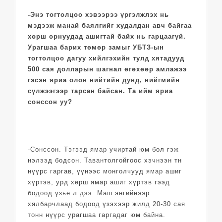
-Энэ тогтолцоо хэвээрээ үргэлжлэх нь
мэдээж манай баялгийг худалдан авч байгаа
хөрш орнуудад ашигтай байх нь гарцаагүй.
Урагшаа барих төмөр замыг УБТЗ-ын
тогтолцоо дагуу хийлгэхийн тулд хятадууд
500 сая долларын шагнал өгөхөөр амлажээ
гэсэн яриа олон нийтийн дунд, нийгмийн
сүлжээгээр тарсан байсан. Та ийм яриа
сонссон уу?
-Сонссон. Тэгээд ямар учиртай юм бол гэж
нэлээд бодсон. Тавантолгойгоос хэчнээн тн
нүүрс гаргав, үүнээс монголчууд ямар ашиг
хүртэв, урд хөрш ямар ашиг хүртэв гээд
бодоод үзье л дээ. Маш энгийнээр
хялбарчлаад бодоод үзэхээр жилд 20-30 сая
тонн нүүрс урагшаа гаргадаг юм байна.