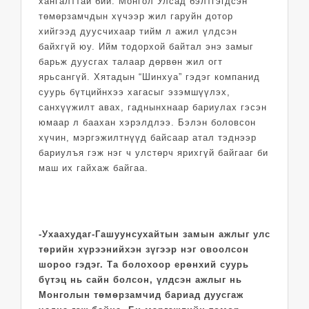
хангалттай бий. Монгол Улсад бэлтгэгдсэн
төмөрзамчдын хүчээр жил гаруйн дотор
хийгээд дуусчихаар тийм л ажил үлдсэн
байхгүй юу. Ийм тодорхой байтал энэ замыг
барьж дуусгах талаар дөрвөн жил огт
ярьсангүй. Хятадын “Шинхуа” гэдэг компанид
суурь бүтцийнхээ хагасыг эзэмшүүлэх,
санхүүжилт авах, гаднынхнаар бариулах гэсэн
юмаар л баахан хэрэлдлээ. Бэлэн боловсон
хүчин, мэргэжилтнүүд байсаар атал тэднээр
бариулъя гэж нэг ч улстөрч ярихгүй байгааг би
маш их гайхаж байгаа.
-Ухаахудаг-Гашуун­сухай­­тын замын ажлыг улс
төрийн хүрээнийхэн зүгээр нэг овоолсон
шороо гэдэг. Та болохоор ерөнхий суурь
бүтэц нь сайн болсон, үлдсэн ажлыг нь
Монголын төмөрзамчид бариад дуусгаж