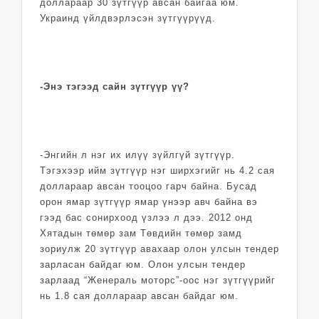
доллараар 30 зүтгүүр авсан байгаа юм.
Украинд үйлдвэрлэсэн зүтгүүрүүд.
-Энэ тэгээд сайн зүтгүүр үү?
-Энгийн л нэг их илүү зүйлгүй зүтгүүр.
Тэгэхээр ийм зүтгүүр нэг ширхэгийг нь 4.2 сая
доллараар авсан тооцоо гарч байна. Бусад
орон ямар зүтгүүр ямар үнээр авч байна вэ
гээд бас сонирхоод үзлээ л дээ. 2012 онд
Хятадын төмөр зам Төвдийн төмөр замд
зориулж 20 зүтгүүр авахаар олон улсын тендер
зарласан байдаг юм. Олон улсын тендер
зарлаад “Женераль моторс”-оос нэг зүтгүүрийг
нь 1.8 сая доллараар авсан байдаг юм.