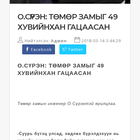
О.СҮРЭН: ТӨМӨР ЗАМЫГ 49
ХУВИЙНХАН ГАЦААСАН
Нийтэлсэн:
Админ
2018-03-14 3:44:29
Facebook
Twitter
О.СҮРЭН: ТӨМӨР ЗАМЫГ 49
ХУВИЙНХАН ГАЦААСАН
Төмөр замын инженер О.Сүрэнтэй ярилцлаа.
-Суурь бүтэц улсад, хөдлөх бүрэлдэхүүн нь