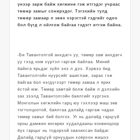
үнээр зарж байж хөгжинө гэж итгэдэг учраас
төмөр замыг сонирхдог. Тэгэхийн тулд
төмөр замаар л зөөх хэрэгтэй гэдгийг одоо
бол бүгд л ойлгож байгаа гэдэгт итгэж байна.
-Би Тавантолгой анхдагч уу, төмөр зам анхдагч
уу гээд ном хүртэл гаргаж байлаа. Миний
байнга ярьдаг зүйл энэ л дээ. Хэрвээ бид
Тавантолгойн нүүрсийг ашиглаж, зарах гэж
байгаа бол нэгдүгээрт төмөр замаа л ярих
ёстой юм. Төмөр замтай болж байж л дэлхийн
зах зээлд Тавантолгойн баялгийг хүргэнэ.
Монголын хөгжлийн гарц юу гэхлээр маш зөв
тогтолцоотой, баялгаа далайд гаргаж чадах
төмөр замыг бий болгох. Уг нь далайд гарцгүй
орны дамжин өнгөрөх худалдааны конвенцоор
бүх гарцыг нь тодорхой заачихсан байдаг.
Далайд гарцгүй орнуудын хоёрхон жишээ