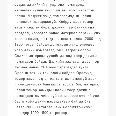
судалгаа хийхийн тулд энэ нэмэгдэлд
нөлөөлөх хүчин зүйлсийг авч үзэх хэрэгтэй
болно. Мэдээж үүнд төмөрзамчдын цалин
нөлөөлөх нь гарцаагүй. Хоёрдугаарт төмөр
замын хөдлөх бүрэлдэхүүн, тэр бүхний үнэ
элэгдэл, хорогдол запас материал зэргийн үнэ
хэрхэн нэмэгдэв гэдгээс шалтгаална. 2000 онд
1200 төгрөг байсан долларын ханш өнөөдөр
хоёр дахин нэмэгдээд 2400 төгрөг болсон.
Сэлбэг материал үүнийг дагаад хоёр дахин л
нэмэгдсэн байдаг. Дэлхийн зах зээл дээр, тэр
тусмаа манай УБТЗ-ын хэрэглэдэг зүйлс
Оросын техник технологи байдаг. Оросууд
төмөр замын эд ангиа тэгж их нэмээгүй харин
ч хямдруулсан байгаа.Запас, сэлбэг, материал
болон төмөр замчдын цалин хоёр дахин л
нэмэгдсэн юм чинь зүй тогтлоороо сүүний үнэ
бас л хоёр дахин нэмэгдэхээр байгаа биз.
Гэтэл 200-300 төгрөг байх боломжтой сүүг
өнөөдөр 1000-1500 төгрөгөөр