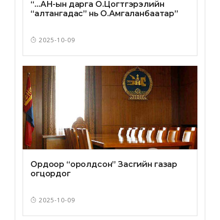
“…АН-ын дарга О.Цогтгэрэлийн
“алтангадас” нь О.Амгаланбаатар”
2025-10-09
Ордоор “оролдсон” Засгийн газар
огцордог
2025-10-09