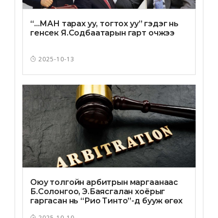
“...МАН тарах уу, тогтох уу” гэдэг нь
генсек Я.Содбаатарын гарт очжээ
2025-10-13
Оюу толгойн арбитрын маргаанаас
Б.Солонгоо, Э.Баясгалан хоёрыг
гаргасан нь “Рио Тинто”-д бууж өгөх
эс үйлдэхүй юу?!
2025-10-10