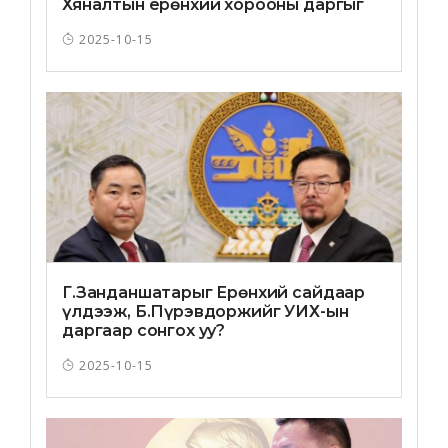
Хяналтын ерөнхий хорооны даргыг
хавсран гүйцэтгэж болдог юм уу?
2025-10-15
Г.Занданшатарыг Ерөнхий сайдаар
үлдээж, Б.Пүрэвдоржийг УИХ-ын
даргаар сонгох уу?
2025-10-15