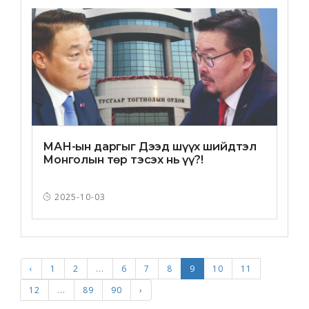
МАН-ын даргыг Дээд шүүх шийдтэл
Монголын төр тэсэх нь үү?!
2025-10-03
‹
1
2
...
6
7
8
9
10
11
12
...
89
90
›