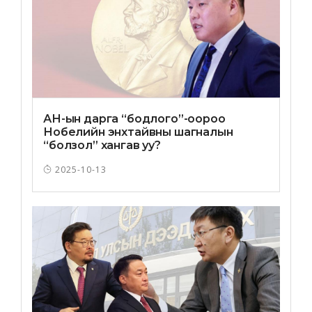
АН-ын дарга “бодлого”-оороо
Нобелийн энхтайвны шагналын
“болзол” хангав уу?
2025-10-13