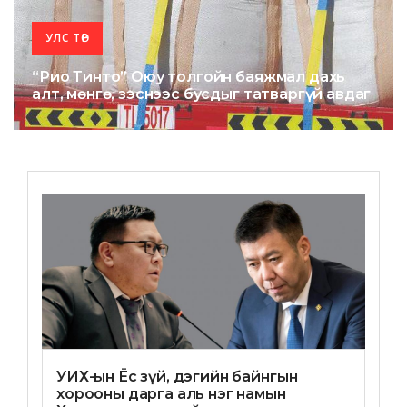
УЛС ТӨР
“Рио Тинто” Оюу толгойн баяжмал дахь
алт, мөнгө, зэснээс бусдыг татваргүй авдаг
УИХ-ын Ёс зүй, дэгийн байнгын
хорооны дарга аль нэг намын