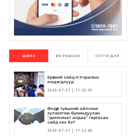
ШИНЭ
ИХ УНШСАН
СЭТГЭГДЭЛ
Ерөнхий сайд Н.Учралын
мэдэгдлүүд
2026-07-27 | 11:26:45
Өндөр түвшний айлчныг
хүлээлгэж бухимдуулан
“дипломат алдаа” гаргасан
сайд хэн бэ?
2026-07-27 | 11:22:40