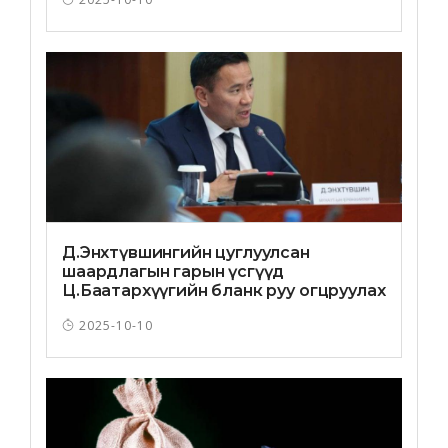
Д.Энхтүвшингийн цуглуулсан
шаардлагын гарын үсгүүд
Ц.Баатархүүгийн бланк руу огцруулах
хүсэлт болоод “нүүжээ”
2025-10-10