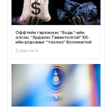
Оффтейк гэрээнээс “Бодь”-ийн
олсон, “Эрдэнэс Тавантолгой” ХК-
ийн алдсаныг “тоолох” боломжтой
боллоо
2025-10-10