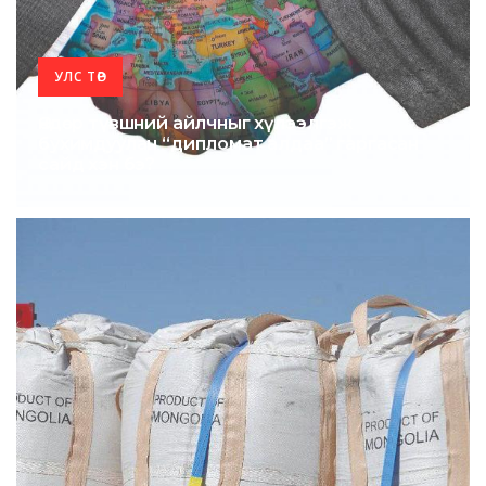
УЛС ТӨР
Өндөр түвшний айлчныг хүлээлгэж
бухимдуулан “дипломат алдаа” гаргасан
сайд хэн бэ?