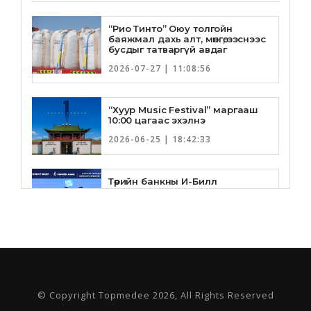
“Рио Тинто” Оюу толгойн
баяжмал дахь алт, мөнгө, зэснээс
бусдыг татваргүй авдаг
2026-07-27 | 11:08:56
“Хуур Music Festival” маргааш
10:00 цагаас эхэлнэ
2026-06-25 | 18:42:33
Төрийн банкны И-Билл
үйлчилгээнд Голомт банк
нэгдлээ
2026-06-25 | 9:33:55
Төрийн банк, Санхүү Эдийн
Засгийн Их Сургууль хамтын
ажиллагааны санамж бичгээ
шинэчлэн байгууллаа
© Copyright Topmedee 2026, All Rights Reserved