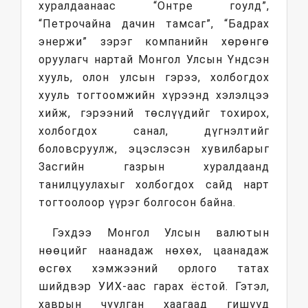
хуралдаанаас “Онтре гоулд”,
“Петрочайна дачин тамсаг”, “Бадрах
энержи” зэрэг компанийн хөрөнгө
оруулагч нартай Монгол Улсын Үндсэн
хууль, олон улсын гэрээ, холбогдох
хууль тогтоомжийн хүрээнд хэлэлцээ
хийж, гэрээний төслүүдийг тохирох,
холбогдох санал, дүгнэлтийг
боловсруулж, эцэслэсэн хувилбарыг
Засгийн газрын хуралдаанд
танилцуулахыг холбогдох сайд нарт
тогтоолоор үүрэг болгосон байна.
Гэхдээ Монгол Улсын валютын
нөөцийг наанадаж нөхөх, цаанадаж
өсгөх хэмжээний орлого татах
шийдвэр УИХ-аас гарах ёстой. Гэтэл,
хаврын чуулган хаагаад гишүүд