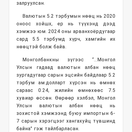
залруулсан.
Валютын 5.2 тэрбумын нөөц нь 2020
оноос хойшх, ер нь түүхэнд дээд
хэмжээ юм. 2024 оны арванхоёрдугаар
сард 5.5 тэрбумд хүрч, хамгийн их
нөөцтэй болж байв.
Монголбанкны зүгээс “…Монгол
Улсын гадаад валютын албан нөөц
зургадугаар сарын эцсийн байдлаар 5.2
тэрбум ам.долларт хүрсэн нь өмнөх
сараас 0.24, жилийн өмнөхөөс 7.5
хувиар өссөн. Өөрөөр хэлбэл, Монгол
Улсын валютын албан нөөц нь
зохистой хэмжээнд буюу импортын 6-
7 сарын хэрэгцээг хангахуйц түвшинд
байна” гэж тайлбарласан.