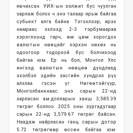
явчихсан. УИХ-ын ээлжит бус чуулган
зарлаж болох ч энэ талаар ярьж байгаа
субьект алга байна. Тэгэхлээр, ирэх
намраас эхлээд 2-3 тэрбумаараа
хэрэглээнд гарч, өм цөм хорогдох
валютын нөөцийг хэрхэн нөхөх нь
одоогоор тодорхой бус болчихоод
байгаа юм. Ер нь бол, Монгол Улс
ингээд валютын нөөцөө дундлаад
эхэлбэл эдийн засгийн хүндрэл рүү
алхлаа гэсэн үг. Нөгөөтэйгүүр,
Монголбанкнаас энэ сарын 22-нд
зарласан ам.долларын ханш 3,585.39
төгрөг боллоо. 2025 оны зургадугаар
сарын 22-нд 3,579.67 төгрөг байсан.
Наадаж найрласан ганц сарын дотор
5.72 төгрөгөөр өссөн байгаа юм.