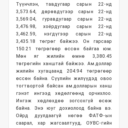
Түүнчлэн, тавдугаар сарын 22-нд
3,573.64, дөрөвдүгээр сарын 22-нд
3,569.04, гуравдугаар сарын 22-нд
3,476.98, хоёрдугаар сарын 22-нд
3,462.59, нэгдүгээр сарын 22-нд
3,435.18 төгрөг байжээ. Он гарсаар
150.21 төгрөгөөр өссөн байгаа юм.
Мөн яг жилийн өмнө 3,380.45
төгрөгийн ханштай байжээ. Ам.доллар
жилийн хугацаанд 204.94 төгрөгөөр
өссөн байна. Сүүлийн жилүүдэд овоо
тогтвортой байсан ам.долларын ханш
гэнэт ингээд хөдөлгөөнд орчихлоо.
Ингэж хөдлөхдөө зогсохгүй өсөж
байна. Энэ юуг дохиолоод байна вэ.
Ойрд дуулдаагүй нөгөө ФАТФ-ын
саарал, хар жагсаалтууд, ОУВС-гийн