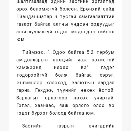
шалтгаалаад эдийн засгийн эргэлтэд
орох боломжгүй болсон. Ерөнхий сайд
Г.Занданшатар ч тусгай хамгаалалттай
газарт байгаа алтны үндсэн ордуудыг
ашиглуулахгүй гэдэг мэдэгдэл хийсэн
юм.
Тиймээс, “…Одоо байгаа 5.2 тэрбум
ам.долларын нөөцийг яаж зохистой
хэмжээнд нөхөх вэ” гэдэг
тодорхойгүй болж байгаа хэрэг.
Энгийнээр хэлэхэд, валютын зардал
гарна. Гэхдээ, түүнийг нөхөх ёстой.
Зарлагыг орлогоор нөхөх учиртай.
Гэтэл, хаанаас, яаж орлого олох вэ
гэдэг бүрхэг болоод байгаа юм.
Засгийн газрын өчигдрийн