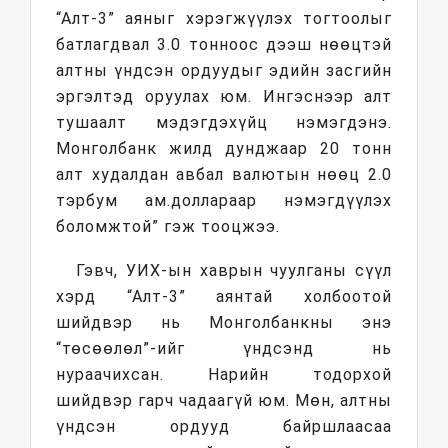
“Алт-3” аяныг хэрэгжүүлэх тогтоолыг
батлагдвал 3.0 тонноос дээш нөөцтэй
алтны үндсэн ордуудыг эдийн засгийн
эргэлтэд оруулах юм. Ингэснээр алт
тушаалт мэдэгдэхүйц нэмэгдэнэ.
Монголбанк жилд дунджаар 20 тонн
алт худалдан авбал валютын нөөц 2.0
тэрбум ам.доллараар нэмэгдүүлэх
боломжтой” гэж тооцжээ.
Гэвч, УИХ-ын хаврын чуулганы сүүл
хэрд “Алт-3” аянтай холбоотой
шийдвэр нь Монголбанкны энэ
“төсөөлөл”-ийг үндсэнд нь
нураачихсан. Нарийн тодорхой
шийдвэр гарч чадаагүй юм. Мөн, алтны
үндсэн ордууд байршлаасаа