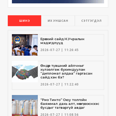
ШИНЭ
ИХ УНШСАН
СЭТГЭГДЭЛ
Ерөнхий сайд Н.Учралын
мэдэгдлүүд
2026-07-27 | 11:26:45
Өндөр түвшний айлчныг
хүлээлгэж бухимдуулан
“дипломат алдаа” гаргасан
сайд хэн бэ?
2026-07-27 | 11:22:40
“Рио Тинто” Оюу толгойн
баяжмал дахь алт, мөнгө, зэснээс
бусдыг татваргүй авдаг
2026-07-27 | 11:08:56