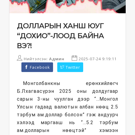
ДОЛЛАРЫН ХАНШ ЮУГ
“ДОХИО”-ЛООД БАЙНА
ВЭ?!
Нийтэлсэн:
Админ
2025-07-24 9:19:11
Facebook
Twitter
Монголбанкны ерөнхийлөгч
Б.Лхагвасүрэн 2025 оны долдугаар
сарын 3-ны чуулган дээр “…Монгол
Улсын гадаад валютын албан нөөц 2.5
тэрбум ам.доллар болсон” гэж андуурч
хэлээд маргааш нь “…5.2 тэрбум
ам.долларын нөөцтэй” хэмээн