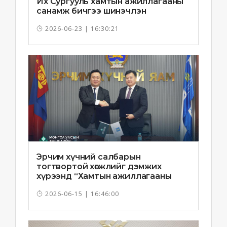
Их Сургууль хамтын ажиллагааны
санамж бичгээ шинэчлэн
байгууллаа
2026-06-23 | 16:30:21
Эрчим хүчний салбарын
тогтвортой хөгжлийг дэмжих
хүрээнд “Хамтын ажиллагааны
санамж бичиг”-ийг байгууллаа
2026-06-15 | 16:46:00