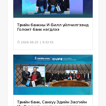
Төрийн банкны И-Билл үйлчилгээнд
Голомт банк нэгдлээ
2026-06-25 | 9:33:55
Төрийн банк, Санхүү Эдийн Засгийн