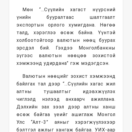
Мөн “…Сүүлийн хагаст нүүрсний
үнийн бууралтаас шалтгаалт
экспортын орлого хумигдана. Нөгөө
талд, хэрэглээ өсөж байна. Үүнтэй
холбоотойгоор валютын нөөц буурах
эрсдэл бий. Гэхдээ Монголбанкны
зүгээс валютын нөөцөө зохистой
хэмжээнд удирдана” гэж мэдэгдсэн.
Валютын нөөцийг зохист хэмжээнд
байлгах тал дээр “…Сүүлийн хагас жил
алтны тушаалтыг идэвхжүүлэх
чиглэлд нэлээд анхаарч ажиллана.
Дэлхийн зах зээл дээр алтны ханш
өсөж байгаа үеийг ашиглаж Монгол
Улс “Алт-3” аяныг хэрэгжүүлэхээр
бэлтгэл ажлыг хангаж байгаа. УИХ-аар