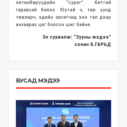
хөтөлбөрүүдийн “сураг” битгий
гараасай билээ. Юутай ч, төр үүнд
төвлөрч, эдийн засагчид энэ тал дээр
анхаарах цаг болсон шиг байна.
Эх сурвалж: “Зууны мэдээ”
сонин
Б.ГАРЬД
БУСАД МЭДЭЭ