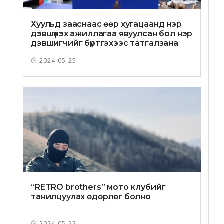
Хуульд зааснаас өөр хугацаанд нэр
дэвшүүлэх ажиллагаа явуулсан бол нэр
дэвшигчийг бүртгэхээс татгалзана
2024-05-25
“RETRO brothers” мото клубийг
танилцуулах өдөрлөг болно
2024-05-22