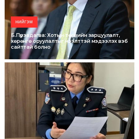
НИЙГЭМ
Б.Пүрэвдагва: Хотын төсвийн зарцуулалт,
хөрөнгө оруулалтыг нээлттэй мэдээлэх вэб
сайттай болно