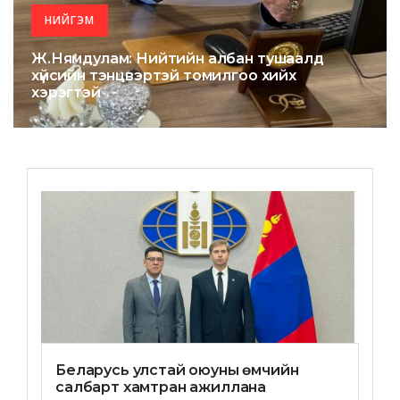
НИЙГЭМ
Ж.Нямдулам: Нийтийн албан тушаалд
хүйсийн тэнцвэртэй томилгоо хийх
хэрэгтэй
Беларусь улстай оюуны өмчийн
салбарт хамтран ажиллана