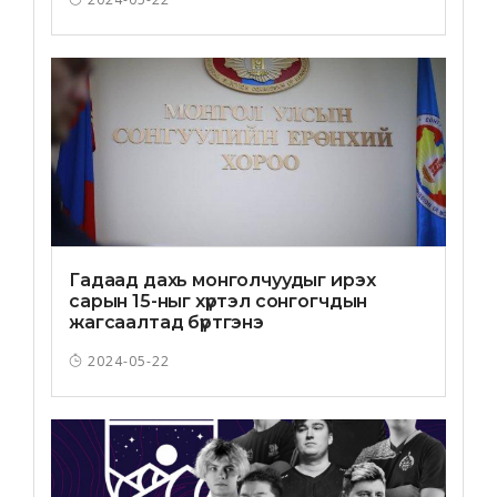
Гадаад дахь монголчуудыг ирэх
сарын 15-ныг хүртэл сонгогчдын
жагсаалтад бүртгэнэ
2024-05-22