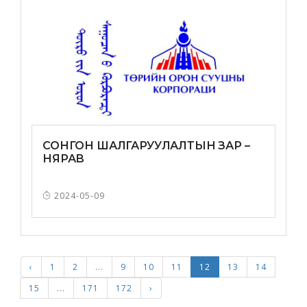
СОНГОН ШАЛГАРУУЛАЛТЫН ЗАР –
НЯРАВ
2024-05-09
‹
1
2
...
9
10
11
12
13
14
15
...
171
172
›