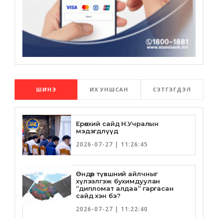
ШИНЭ
ИХ УНШСАН
СЭТГЭГДЭЛ
Ерөнхий сайд Н.Учралын
мэдэгдлүүд
2026-07-27 | 11:26:45
Өндөр түвшний айлчныг
хүлээлгэж бухимдуулан
“дипломат алдаа” гаргасан
сайд хэн бэ?
2026-07-27 | 11:22:40