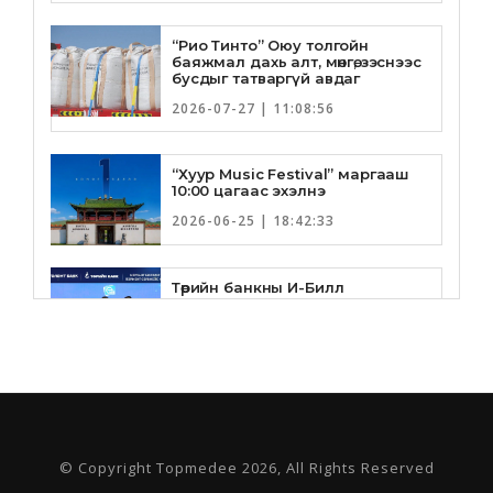
“Рио Тинто” Оюу толгойн
баяжмал дахь алт, мөнгө, зэснээс
бусдыг татваргүй авдаг
2026-07-27 | 11:08:56
“Хуур Music Festival” маргааш
10:00 цагаас эхэлнэ
2026-06-25 | 18:42:33
Төрийн банкны И-Билл
үйлчилгээнд Голомт банк
нэгдлээ
2026-06-25 | 9:33:55
Төрийн банк, Санхүү Эдийн
Засгийн Их Сургууль хамтын
ажиллагааны санамж бичгээ
шинэчлэн байгууллаа
© Copyright Topmedee 2026, All Rights Reserved