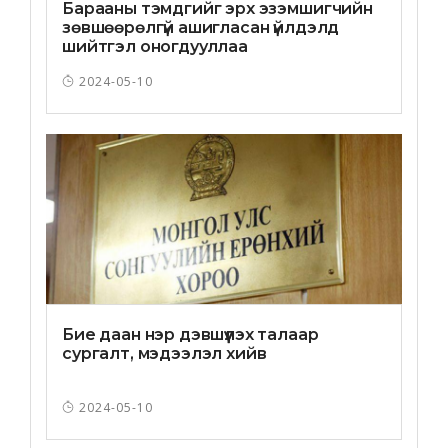
Барааны тэмдгийг эрх эзэмшигчийн
зөвшөөрөлгүй ашигласан үйлдэлд
шийтгэл оногдууллаа
2024-05-10
Бие даан нэр дэвшүүлэх талаар
сургалт, мэдээлэл хийв
2024-05-10