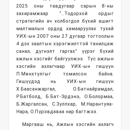
2025 оны тавдугаар сарын 8-ны
захирамжаар “…Тодорхой ордыг
стратегийн ач холбогдол бүхий ашигт
малтмалын ордод хамааруулах тухай
УИХ-ын 2007 оны 27 дугаар тогтоолын
4 дэх заалтын хэрэгжилттэй танилцаж
санал, дүгнэлт гаргах” үүрэг бүхий
ажлын хэсгийг байгуулжээ. Тус ажлын
хэсгийн ахлагчаар УИХ-ын гишүүн
П.Мөнхтулгыг томилсон байна.
Гишүүдэд нь УИХ-ын гишүүн
Х.Баасанжаргал, О.Батнайрамдал,
Р.Батболд, Б.Бат-Эрдэнэ, О.Болормаа,
Б.Жаргалсан, С.Зулпхар, М.Нарантуяа-
Нара, О.Пүрэвдаваа нар багтжээ.
Маргааш нь, Ажлын хэсгийн ахлагч