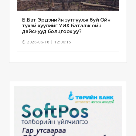
Б.Бат-Эрдэнийн зүтгүүлж буй Ойн
тухай хуулийг УИХ баталж ойн
дайснууд болцгоох уу?
2026-06-18 | 12:06:15