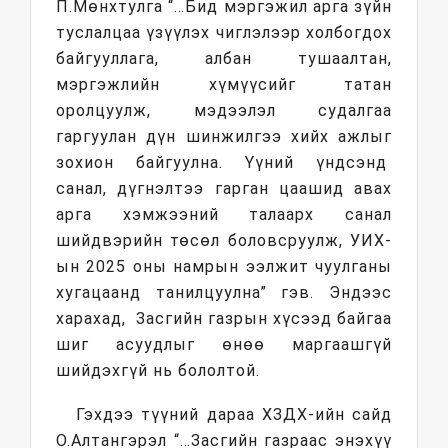
П.Мөнхтулга “…Бид мэргэжил арга зүйн
туслалцаа үзүүлэх чиглэлээр холбогдох
байгууллага, албан тушаалтан,
мэргэжлийн хүмүүсийг татан
оролцуулж, мэдээлэл судалгаа
гаргуулан дүн шинжилгээ хийх ажлыг
зохион байгуулна. Үүний үндсэнд
санал, дүгнэлтээ гарган цаашид авах
арга хэмжээний талаарх санал
шийдвэрийн төсөл боловсруулж, УИХ-
ын 2025 оны намрын ээлжит чуулганы
хугацаанд танилцуулна” гэв. Эндээс
харахад, Засгийн газрын хүсээд байгаа
шиг асуудлыг өнөө маргаашгүй
шийдэхгүй нь бололтой.
Гэхдээ түүний дараа ХЗДХ-ийн сайд
О.Алтангэрэл “…Засгийн газраас энэхүү