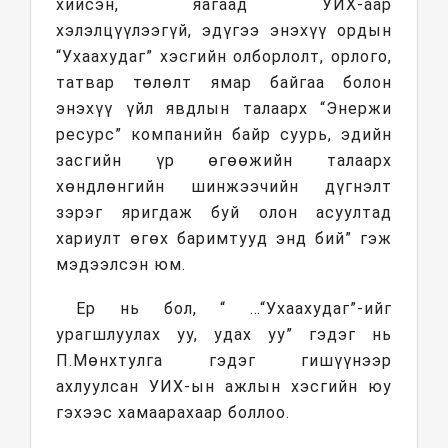
хийсэн, яагаад УИХ-аар
хэлэлцүүлээгүй, эдүгээ энэхүү ордын
“Ухаахудаг” хэсгийн олборлолт, орлого,
татвар төлөлт ямар байгаа болон
энэхүү үйл явдлын талаарх “Энержи
ресурс” компанийн байр суурь, эдийн
засгийн үр өгөөжийн талаарх
хөндлөнгийн шинжээчийн дүгнэлт
зэрэг яригдаж буй олон асуултад
хариулт өгөх баримтууд энд бий” гэж
мэдээлсэн юм.
Ер нь бол, “ …“Ухаахудаг”-ийг
урагшлуулах уу, удах уу” гэдэг нь
П.Мөнхтулга гэдэг гишүүнээр
ахлуулсан УИХ-ын ажлын хэсгийн юу
гэхээс хамаарахаар боллоо.