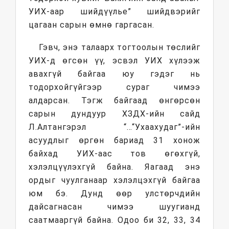
УИХ-аар шийдүүлье” шийдвэрийг
цагаан сарын өмнө гаргасан.
Гэвч, энэ талаарх тогтоолын төслийг
УИХ-д өгсөн үү, эсвэл УИХ хүлээж
авахгүй байгаа юу гэдэг нь
тодорхойгүйгээр сураг чимээ
алдарсан. Тэгж байгаад өнгөрсөн
сарын дундуур ХЗДХ-ийн сайд
Л.Алтангэрэл “…“Ухаахудаг”-ийн
асуудлыг өргөн бариад 31 хонож
байхад УИХ-аас тов өгөхгүй,
хэлэлцүүлэхгүй байна. Яагаад энэ
ордыг чуулганаар хэлэлцэхгүй байгаа
юм бэ. Дунд өөр улстөрчдийн
дайсагнасан чимээ шуугианд
саатмааргүй байна. Одоо би 32, 33, 34