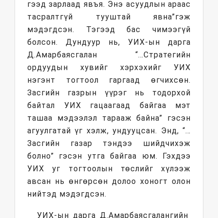
гээд зарлаад явъя. Энэ асуудлын араас
тасралтгүй тууштай явна”гэж
мэдэгдсэн. Тэгээд бас чимээгүй
болсон. Дундуур нь, УИХ-ын дарга
Д.Амарбаясгалан “…Стратегийн
ордуудын хувийг хэрхэхийг УИХ
нэгэнт тогтоол гаргаад өгчихсөн.
Засгийн газрын үүрэг нь тодорхой
байтал УИХ гацаагаад байгаа мэт
ташаа мэдээлэл тарааж байна” гэсэн
агуулгатай үг хэлж, ундууцсан. Энд, “…
Засгийн газар тэндээ шийдчихэж
болно” гэсэн утга байгаа юм. Гэхдээ
УИХ уг тогтоолын төслийг хүлээж
авсан нь өнгөрсөн долоо хоногт олон
нийтэд мэдэгдсэн.
УИХ-ын дарга Д.Амарбаясгалангийн