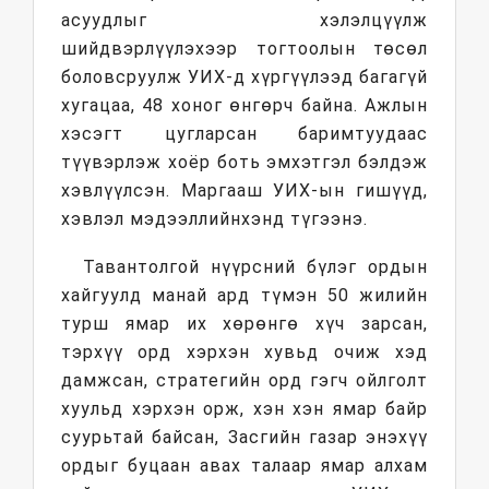
асуудлыг хэлэлцүүлж
шийдвэрлүүлэхээр тогтоолын төсөл
боловсруулж УИХ-д хүргүүлээд багагүй
хугацаа, 48 хоног өнгөрч байна. Ажлын
хэсэгт цугларсан баримтуудаас
түүвэрлэж хоёр боть эмхэтгэл бэлдэж
хэвлүүлсэн. Маргааш УИХ-ын гишүүд,
хэвлэл мэдээллийнхэнд түгээнэ.
Тавантолгой нүүрсний бүлэг ордын
хайгуулд манай ард түмэн 50 жилийн
турш ямар их хөрөнгө хүч зарсан,
тэрхүү орд хэрхэн хувьд очиж хэд
дамжсан, стратегийн орд гэгч ойлголт
хуульд хэрхэн орж, хэн хэн ямар байр
суурьтай байсан, Засгийн газар энэхүү
ордыг буцаан авах талаар ямар алхам