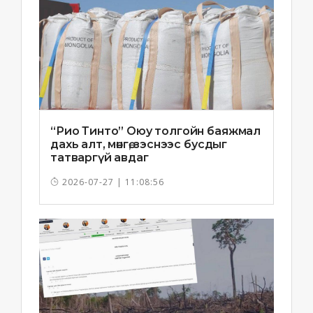
“Рио Тинто” Оюу толгойн баяжмал
дахь алт, мөнгө, зэснээс бусдыг
татваргүй авдаг
2026-07-27 | 11:08:56