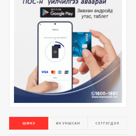
ШИНЭ
ИХ УНШСАН
СЭТГЭГДЭЛ