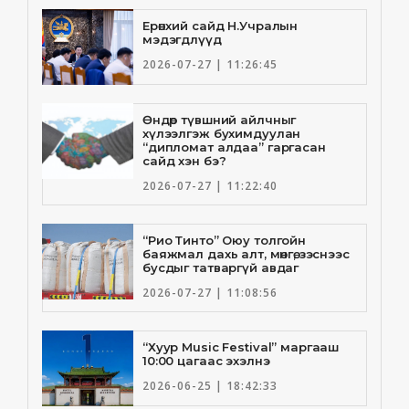
Ерөнхий сайд Н.Учралын
мэдэгдлүүд
2026-07-27 | 11:26:45
Өндөр түвшний айлчныг
хүлээлгэж бухимдуулан
“дипломат алдаа” гаргасан
сайд хэн бэ?
2026-07-27 | 11:22:40
“Рио Тинто” Оюу толгойн
баяжмал дахь алт, мөнгө, зэснээс
бусдыг татваргүй авдаг
2026-07-27 | 11:08:56
“Хуур Music Festival” маргааш
10:00 цагаас эхэлнэ
2026-06-25 | 18:42:33