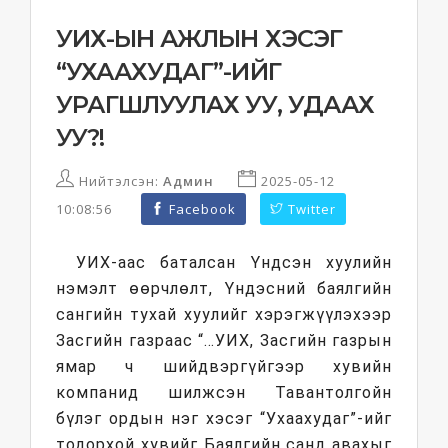
УИХ-ЫН АЖЛЫН ХЭСЭГ
“УХААХУДАГ”-ИЙГ
УРАГШЛУУЛАХ УУ, УДААХ
УУ?!
Нийтэлсэн:
Админ
2025-05-12
10:08:56
Facebook
Twitter
УИХ-аас баталсан Үндсэн хуулийн
нэмэлт өөрчлөлт, Үндэсний баялгийн
сангийн тухай хуулийг хэрэгжүүлэхээр
Засгийн газраас “…УИХ, Засгийн газрын
ямар ч шийдвэргүйгээр хувийн
компанид шилжсэн Тавантолгойн
бүлэг ордын нэг хэсэг “Ухаахудаг”-ийг
тодорхой хувийг Баялгийн санд авахыг