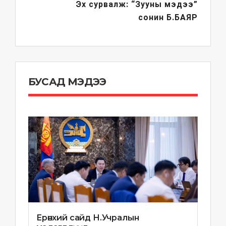
Эх сурвалж: “Зууны мэдээ”
сонин
Б.БАЯР
БУСАД МЭДЭЭ
Ерөнхий сайд Н.Учралын