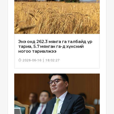
Энэ онд 262.3 мянга га талбайд үр
тариа, 5.7 мянган га-д хүнсний
ногоо тариалжээ
2026-06-16 | 18:02:27