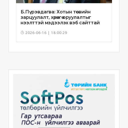
Б.Пүрэвдагва: Хотын төсвийн
зарцуулалт, хөрөнгө оруулалтыг
нээлттэй мэдээлэх вэб сайттай
болно
2026-06-16 | 18:00:29