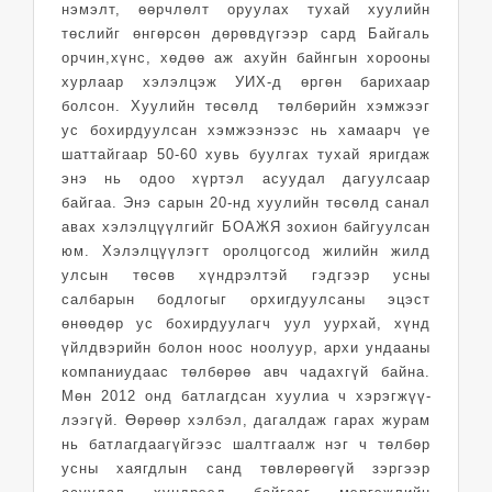
нэмэлт, өөрчлөлт оруулах тухай хуулийн
төслийг өнгөрсөн дөрөвдүгээр сард Байгаль
орчин,хүнс, хөдөө аж ахуйн байнгын хорооны
хурлаар хэлэлцэж УИХ-д өргөн барихаар
болсон. Хуулийн төсөлд төлбөрийн хэмжээг
ус бохирдуулсан хэмжээнээс нь хамаарч үе
шаттайгаар 50-60 хувь буулгах тухай яригдаж
энэ нь одоо хүртэл асуудал дагуулсаар
байгаа. Энэ сарын 20-нд хуулийн төсөлд санал
авах хэлэлцүүлгийг БОАЖЯ зохион байгуулсан
юм. Хэлэлцүүлэгт оролцогсод жилийн жилд
улсын тө­сөв хүндрэлтэй гэдгээр усны
салбарын бодлогыг орхигдуулсаны эцэст
өнөөдөр ус бохирдуулагч уул уурхай, хүнд
үйлд­вэрийн болон ноос ноолуур, архи ундааны
компаниудаас төлбөрөө авч ча­дахгүй байна.
Мөн 2012 онд бат­лагд­сан хуулиа ч хэрэг­жүү­
лээгүй. Өөрөөр хэлбэл, дагал­даж гарах журам
нь батлагдаагүйгээс шалтгаалж нэг ч төлбөр
усны хаягдлын санд төв­лө­рөөгүй зэргээр