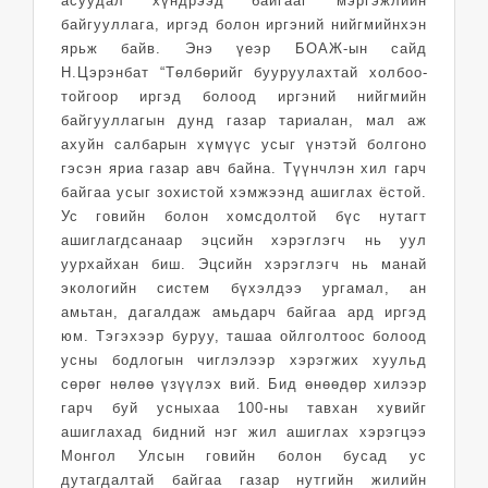
асуудал хүн­дрээд байгааг мэр­гэжлийн
байгууллага, иргэд болон иргэний нийгмийнхэн
ярьж байв. Энэ үеэр БОАЖ-ын сайд
Н.Цэрэнбат “Төлбөрийг бууруулахтай хол­б­оо­
той­гоор иргэд бо­лоод ир­гэний нийгмийн
байгууллагын дунд газар тариалан, мал аж
ахуйн салбарын хүмүүс усыг үнэтэй болгоно
гэсэн яриа газар авч байна. Түүнчлэн хил гарч
байгаа усыг зохистой хэмжээнд ашиглах ёстой.
Ус говийн болон хомсдолтой бүс нутагт
ашиглагдсанаар эцсийн хэрэглэгч нь уул
уурхайхан биш. Эцсийн хэрэглэгч нь манай
экологийн систем бүхэлдээ ургамал, ан
амьтан, дагалдаж амьдарч байгаа ард иргэд
юм. Тэгэхээр буруу, ташаа ойлголтоос болоод
усны бод­логын чиглэлээр хэрэгжих хуульд
сөрөг нөлөө үзүүлэх вий. Бид өнөө­дөр хилээр
гарч буй усныхаа 100-ны тав­хан хувийг
ашиглахад бидний нэг жил ашиглах хэрэгцээ
Монгол Улсын говийн болон бусад ус
дутагдалтай байгаа газар нутгийн жилийн