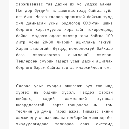
хэрэгцээнээс тав дахин их ус үлдэж байна.
Нэг дор бүгдийг нь ашиглах гээд байгаа зүйл
огт биш. Нөгөө талаар орлоготой байхын тулд
хил дамнасан усны бодлогод ОХУ-тай шинэ
бодлого хэрэгжүүлэх хэрэгтэйг тохиролцоод
байна. Мэдээж өдөрт хилээр гарч байгаа 100
литр усны 20-30 литрийг ашиглана гэхгүй.
Харин эко­логийн бүтцэд нөлөөлөхгүй байхаар
бага хэрэглээгээр ашиглана” хэмээв.
Төвлөрсөн суурин газарт усыг дахин ашиглах
бод­лого барьж байгаа гэдгээ илэрхийлсэн юм.
Саарал усыг хурдан ашиглаж бүх төвшинд
хүргэх нь бидний хүсэл. Гэхдээ хэрхэн
шийдэх, хэдий хэмжээний ху­гацаа
шаардлагатай зэрэг тооцоолол нь том
төслийн үр дүнд гарах ажээ. Тиймээс эхний
ээлжинд утасны ярианы төлбөрийн жишгээр бо­
хир­дуу­лагчдаас төлбөрөө авах системд