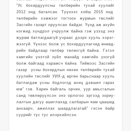
“Ус бохирдуулсны төл­бөрийн тухай хуулийг
2012 онд баталсан. Түүнээс хойш 2015 онд
төлбөрийн хэмжээг тогтоох журмын төслийг
Засгийн газарт оруулсан байдаг. Үүнд аж ахуйн
нэгжид хүндрэл учруулж байна гэж үзээд энэ
журам батлагдаагүй уч­раас дээрх хууль хэрэг­­
жээгүй. Үүнээс болж ус бохирдуулагчид өнөөд­
рийн байдлаар төлбөр төлөхгүй байна. Гэтэл
хамгийн үнэтэй зүйл манайд хамгийн үнэгүй
болж байгаад харамсч байна. Тиймээс Засгийн
газар усны бохирдлын нөхөн төлбөрийн тухай
хуулийн төслийг УИХ-д өргөн барьснаар хууль
батлагдаж усны бодлогод ахиц дэвшил гарах
юм” гэв. Харин байгаль орчин, уур амьсгалын
санд төв­лө­рүүлсэн энэ орлогоо эр­гээд зориу­
лалтын дагуу ашиг­­лахад салбарын яам цаашид
ан­хаарч, ажиллах шаард­­­лагатай” гэсэн байр
суурийг тус тус илэрхийлсэн.