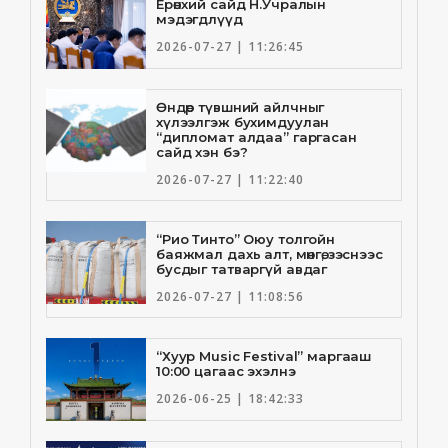
Ерөнхий сайд Н.Учралын
мэдэгдлүүд
2026-07-27 | 11:26:45
Өндөр түвшний айлчныг
хүлээлгэж бухимдуулан
“дипломат алдаа” гаргасан
сайд хэн бэ?
2026-07-27 | 11:22:40
“Рио Тинто” Оюу толгойн
баяжмал дахь алт, мөнгө, зэснээс
бусдыг татваргүй авдаг
2026-07-27 | 11:08:56
“Хуур Music Festival” маргааш
10:00 цагаас эхэлнэ
2026-06-25 | 18:42:33