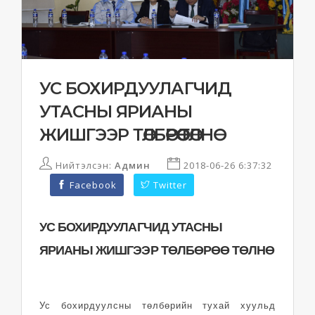
УС БОХИРДУУЛАГЧИД
УТАСНЫ ЯРИАНЫ
ЖИШГЭЭР ТӨЛБӨРӨӨ ТӨЛНӨ
Нийтэлсэн:
Админ
2018-06-26 6:37:32
Facebook
Twitter
УС БОХИРДУУЛАГЧИД УТАСНЫ
ЯРИАНЫ ЖИШГЭЭР ТӨЛБӨРӨӨ ТӨЛНӨ
Ус бохирдуулсны төлбөрийн тухай хуульд