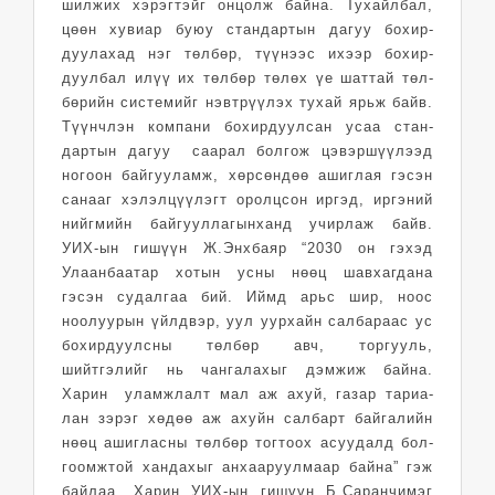
шилжих хэрэгтэйг онцолж байна. Тухайлбал,
цөөн хувиар буюу стандартын дагуу бохир­
дуулахад нэг төл­бөр­, түүнээс ихээр бо­хир­­
дуулбал илүү их төл­бөр төлөх үе шаттай төл­
бөрийн системийг нэвт­рүүлэх тухай ярьж байв.
Түүнчлэн компани бо­хир­дуулсан усаа стан­
дартын дагуу саарал бол­гож цэвэршүүлээд
ногоон байгууламж, хөр­сөндөө ашиглая гэсэн
санааг хэлэлцүүлэгт оролц­сон иргэд, иргэний
нийгмийн бай­гуул­­­ла­гын­ханд учир­­­­лаж байв.
УИХ-ын гишүүн Ж.Энхбаяр “2030 он гэхэд
Улаанбаатар хотын усны нөөц шавхагдана
гэсэн судалгаа бий. Иймд арьс шир, ноос
ноолуурын үйлдвэр, уул уур­хайн сал­бараас ус
бохир­дуулсны төлбөр авч, тор­­гууль,
шийтгэлийг нь чангалахыг дэмжиж байна.
Харин уламжлалт мал аж ахуй, газар тариа­
лан зэрэг хөдөө аж ахуйн сал­барт байгалийн
нөөц ашигласны төл­бөр тогтоох асуудалд бол­­
гоомжтой хандахыг ан­хаа­руул­маар байна” гэж
байлаа. Харин УИХ-ын ги­шүүн Б.Саранчимэг