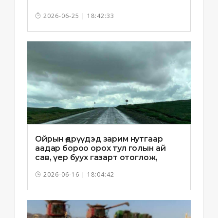
2026-06-25 | 18:42:33
Ойрын өдрүүдэд зарим нутгаар
аадар бороо орох тул голын ай
сав, үер буух газарт отоглож,
хоноглохгүй байхыг зөвлөв
2026-06-16 | 18:04:42