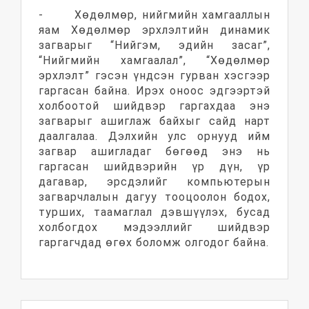
- Хөдөлмөр, нийгмийн хамгааллын
яам Хөдөлмөр эрхлэлтийн динамик
загварыг “Нийгэм, эдийн засаг”,
“Нийгмийн хамгаалал”, “Хөдөлмөр
эрхлэлт” гэсэн үндсэн гурван хэсгээр
гаргасан байна. Ирэх оноос эдгээртэй
холбоотой шийдвэр гаргахдаа энэ
загварыг ашиглаж байхыг сайд нарт
даалгалаа. Дэлхийн улс орнууд ийм
загвар ашигладаг бөгөөд энэ нь
гаргасан шийдвэрийн үр дүн, үр
дагавар, эрсдэлийг компьютерын
загварчлалын дагуу тооцоолон бодох,
турших, таамаглал дэвшүүлэх, бусад
холбогдох мэдээллийг шийдвэр
гаргагчдад өгөх боломж олгодог байна.