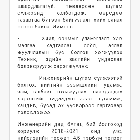
шаардлагагүй, төвлөрсөн шугам
сүлжээнд холбогдож, өөрсдөө
газартаа бүтээн байгуулалт хийх санал
өгсөн байна. Иймээс:
- Хийд орчмыг уламжлалт хэв
маягаа хадгалсан соёл, аялал
жуулчлалын бүс болгон хөгжүүлэх
Техник, эдийн засгийн үндэслэл
боловсруулж хэрэгжүүлэх;
- Инженерийн шугам сүлжээтэй
болгох, нийтийн эзэмшлийн гудамж,
зам, талбайг тохижуулах, шаардагдах
хөрөнгийг гадаадын зээл, тусламж,
хандив, бусад эх үүсвэрээс гаргахаар
төлөвлөжээ.
Инженерийн дэд бүтэц бий болгоход
зориулж 2018-2021 онд улс,
нийслэлийн төсөвт 4,5 тэрбум төгрөг