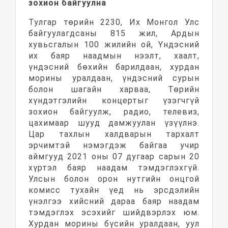
зохион байгуулна
Тулгар төрийн 2230, Их Монгол Улс
байгуулагдсаны 815 жил, Ардын
хувьсгалын 100 жилийн ой, Үндэсний
их баяр наадмын нээлт, хаалт,
үндэсний бөхийн барилдаан, хурдан
морины уралдаан, үндэсний сурын
болон шагайн харваа, Төрийн
хүндэтгэлийн концертыг үзэгчгүй
зохион байгуулж, радио, телевиз,
цахимаар шууд дамжуулан үзүүлнэ.
Цар тахлын халдварын тархалт
эрчимтэй нэмэгдэж байгаа учир
аймгууд 2021 оны 07 дугаар сарын 20
хүртэл баяр наадам тэмдэглэхгүй.
Улсын болон орон нутгийн онцгой
комисс тухайн үед нь эрсдэлийн
үнэлгээ хийсний дараа баяр наадам
тэмдэглэх эсэхийг шийдвэрлэх юм.
Хурдан морины бүсийн уралдаан, уул