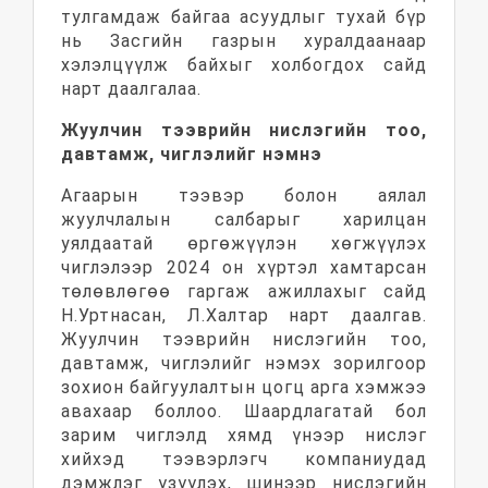
тулгамдаж байгаа асуудлыг тухай бүр
нь Засгийн газрын хуралдаанаар
хэлэлцүүлж байхыг холбогдох сайд
нарт даалгалаа.
Жуулчин тээврийн нислэгийн тоо,
давтамж, чиглэлийг нэмнэ
Агаарын тээвэр болон аялал
жуулчлалын салбарыг харилцан
уялдаатай өргөжүүлэн хөгжүүлэх
чиглэлээр 2024 он хүртэл хамтарсан
төлөвлөгөө гаргаж ажиллахыг сайд
Н.Уртнасан, Л.Халтар нарт даалгав.
Жуулчин тээврийн нислэгийн тоо,
давтамж, чиглэлийг нэмэх зорилгоор
зохион байгуулалтын цогц арга хэмжээ
авахаар боллоо. Шаардлагатай бол
зарим чиглэлд хямд үнээр нислэг
хийхэд тээвэрлэгч компаниудад
дэмжлэг үзүүлэх, шинээр нислэгийн