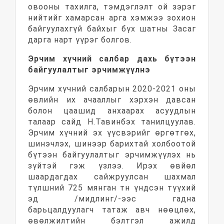
овооны тахилга, тэмдэглэлт ой зэрэг
нийтийг хамарсан арга хэмжээ зохион
байгуулахгүй байхыг бүх шатны Засаг
дарга нарт үүрэг болгов.
Эрчим хүчний салбар дахь бүтээн
байгуулалтыг эрчимжүүлнэ
Эрчим хүчний салбарын 2020-2021 оны
өвлийн их ачааллыг хэрхэн давсан
болон цаашид анхаарах асуудлын
талаар сайд Н.Тавинбэх танилцуулав.
Эрчим хүчний эх үүсвэрийг өргөтгөх,
шинэчлэх, шинээр барихтай холбоотой
бүтээн байгуулалтыг эрчимжүүлэх нь
зүйтэй гэж үзлээ. Ирэх өвйөл
шаардагдах сайжруулсан шахмал
түлшний 725 мянган тн үндсэн түүхий
эд /мидлинг/-ээс гадна
барьцалдуулагч татаж авч нөөцлөх,
өвөлжилтийн бэлтгэл ажилд