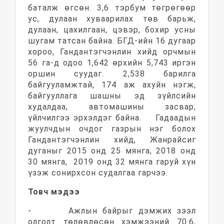
баталж өгсөн. 3,6 тэрбум төгрөгөөр
ус, дулаан хуваарилах төв барьж,
дулаан, цахилгаан, цэвэр, бохир усны
шугам татсан байна. БГД-ийн 16 дугаар
хороо, Гандантэгчэнлин хийд орчмын
56 га-д одоо 1,642 өрхийн 5,743 иргэн
оршин суудаг. 2,538 барилга
байгууламжтай, 174 аж ахуйн нэгж,
байгууллага шашны эд зүйлсийн
худалдаа, автомашины засвар,
үйлчилгээ эрхэлдэг байна. Гадаадын
жуулчдын очдог газрын нэг болох
Гандантэгчэнлин хийд, Жанрайсиг
дуганыг 2015 онд 25 мянга, 2018 онд
30 мянга, 2019 онд 32 мянга гаруй хүн
үзэж сонирхсон судалгаа гарчээ.
Товч мэдээ
- Ажлын байрыг дэмжих зээл
олголт төлөвлөсөн хэмжээний 70.6,