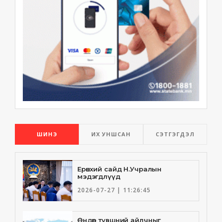
ШИНЭ
ИХ УНШСАН
СЭТГЭГДЭЛ
Ерөнхий сайд Н.Учралын
мэдэгдлүүд
2026-07-27 | 11:26:45
Өндөр түвшний айлчныг