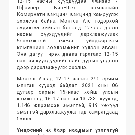
12-15 насны хүүхдүүдээ Файзер /
Пфайзер БиоНТех компанийн
Комирнэти вакцин/ вакцинд хамруулж
эхэлсэн байна. Монгол Улс тодорхой
судалгаа хийсэн бөгөөд 12-оос дээш
насны хүүхдүүдийг дархлаажуулах
боломжтой гэсэн үйлдвэрлэгч
компанийн зөвлөмжийг хүлээн авсан.
Энэ дагуу ирэх даваа гарагаас 12-15
настай хүүхдүүдийг сайн дурын үндсэн
дээр дархлаажуулж эхэлнэ.
Монгол Улсад 12-17 насны 290 орчим
мянган хүүхэд байдаг. 2021 оны 06
дугаар сарын 15-наас хойш улсын
хэмжээнд 16-17 настай 13,733 хүүхэд,
1,146 жирэмсэн эмэгтэй, 919 хөхүүл
эмэгтэй дархлаажуулалтад хамрагдаад
байна.
Үндэсний их баяр наадмыг үзэгчгүй