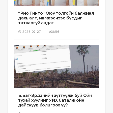
“Рио Тинто” Оюу толгойн баяжмал
дахь алт, мөнгө, зэснээс бусдыг
татваргүй авдаг
2026-07-27 | 11:08:56
Б.Бат-Эрдэнийн зүтгүүлж буй Ойн
тухай хуулийг УИХ баталж ойн
дайснууд болцгоох уу?