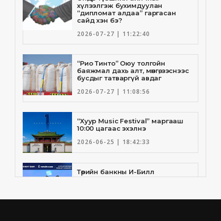
хүлээлгэж бухимдуулан
“дипломат алдаа” гаргасан
сайд хэн бэ?
2026-07-27 | 11:22:40
“Рио Тинто” Оюу толгойн
баяжмал дахь алт, мөнгө, зэснээс
бусдыг татваргүй авдаг
2026-07-27 | 11:08:56
“Хуур Music Festival” маргааш
10:00 цагаас эхэлнэ
2026-06-25 | 18:42:33
Төрийн банкны И-Билл
үйлчилгээнд Голомт банк
нэгдлээ
2026-06-25 | 9:33:55