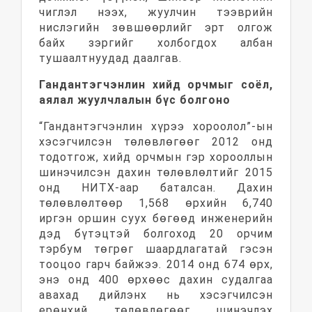
чиглэл нээх, жуулчин тээврийн
нислэгийн зөвшөөрлийг эрт олгож
байх зэргийг холбогдох албан
тушаалтнуудад даалгав.
Гандантэгчэнлин хийд орчмыг соёл,
аялал жуулчлалын бүс болгоно
“Гандантэгчэнлин хүрээ хороолол”-ын
хэсэгчилсэн төлөвлөгөөг 2012 онд
тодотгож, хийд орчмын гэр хорооллын
шинэчилсэн дахин төлөвлөлтийг 2015
онд НИТХ-аар баталсан. Дахин
төлөвлөлтөөр 1,568 өрхийн 6,740
иргэн оршин суух бөгөөд инженерийн
дэд бүтэцтэй болгоход 20 орчим
тэрбум төгрөг шаардлагатай гэсэн
тооцоо гарч байжээ. 2014 онд 674 өрх,
энэ онд 400 өрхөөс дахин судалгаа
авахад дийлэнх нь хэсэгчилсэн
ерөнхий төлөвлөгөөг шинэчлэх