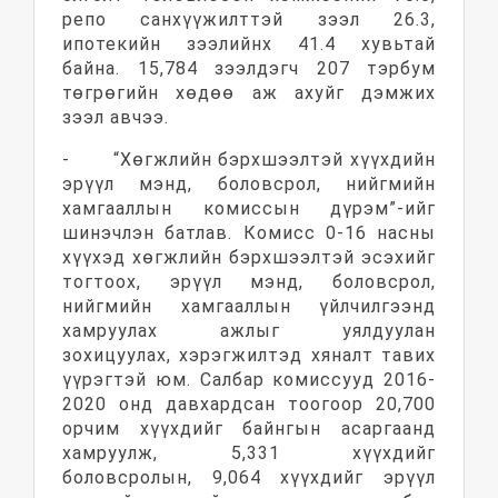
репо санхүүжилттэй зээл 26.3,
ипотекийн зээлийнх 41.4 хувьтай
байна. 15,784 зээлдэгч 207 тэрбум
төгрөгийн хөдөө аж ахуйг дэмжих
зээл авчээ.
- “Хөгжлийн бэрхшээлтэй хүүхдийн
эрүүл мэнд, боловсрол, нийгмийн
хамгааллын комиссын дүрэм”-ийг
шинэчлэн батлав. Комисс 0-16 насны
хүүхэд хөгжлийн бэрхшээлтэй эсэхийг
тогтоох, эрүүл мэнд, боловсрол,
нийгмийн хамгааллын үйлчилгээнд
хамруулах ажлыг уялдуулан
зохицуулах, хэрэгжилтэд хяналт тавих
үүрэгтэй юм. Салбар комиссууд 2016-
2020 онд давхардсан тоогоор 20,700
орчим хүүхдийг байнгын асаргаанд
хамруулж, 5,331 хүүхдийг
боловсролын, 9,064 хүүхдийг эрүүл