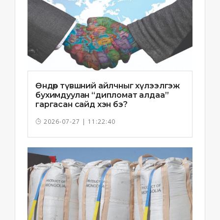
Өндөр түвшний айлчныг хүлээлгэж
бухимдуулан “дипломат алдаа”
гаргасан сайд хэн бэ?
2026-07-27 | 11:22:40