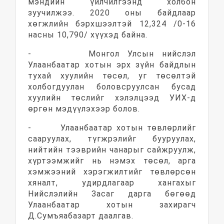
мэндийн үйлчилгээнд холбон
зуучилжээ. 2020 оны байдлаар
хөгжлийн бэрхшээлтэй 12,324 /0-16
насны 10,790/ хүүхэд байна.
- Монгол Улсын нийслэл
Улаанбаатар хотын эрх зүйн байдлын
тухай хуулийн төсөл, уг төсөлтэй
холбогдуулан боловсруулсан бусад
хуулийн төслийг хэлэлцээд УИХ-д
өргөн мэдүүлэхээр болов.
- Улаанбаатар хотын төвлөрлийг
сааруулах, түгжрэлийг бууруулах,
нийтийн тээврийн чанарыг сайжруулж,
хүртээмжийг нь нэмэх төсөл, арга
хэмжээний хэрэгжилтийг төвлөрсөн
хяналт, удирдлагаар хангахыг
Нийслэлийн Засаг дарга бөгөөд
Улаанбаатар хотын захирагч
Д.Сумъяабазарт даалгав.