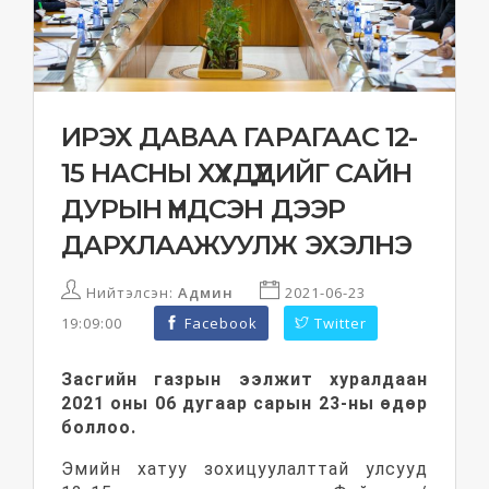
ИРЭХ ДАВАА ГАРАГААС 12-
15 НАСНЫ ХҮҮХДҮҮДИЙГ САЙН
ДУРЫН ҮНДСЭН ДЭЭР
ДАРХЛААЖУУЛЖ ЭХЭЛНЭ
Нийтэлсэн:
Админ
2021-06-23
19:09:00
Facebook
Twitter
Засгийн газрын ээлжит хуралдаан
2021 оны 06 дугаар сарын 23-ны өдөр
боллоо.
Эмийн хатуу зохицуулалттай улсууд