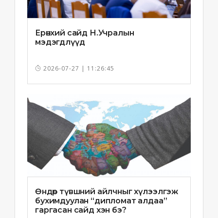
Ерөнхий сайд Н.Учралын
мэдэгдлүүд
2026-07-27 | 11:26:45
Өндөр түвшний айлчныг хүлээлгэж
бухимдуулан “дипломат алдаа”
гаргасан сайд хэн бэ?