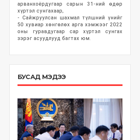
арванхоёрдугаар сарын 31-ний өдөр
хүртэл сунгахаар,
- Сайжруулсан шахмал түлшний үнийг
50 хувиар хөнгөлөх арга хэмжээг 2022
оны гуравдугаар сар хүртэл сунгах
зэрэг асуудлууд багтах юм.
БУСАД МЭДЭЭ