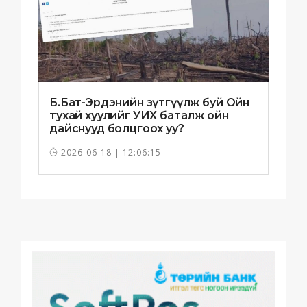
Б.Бат-Эрдэнийн зүтгүүлж буй Ойн
тухай хуулийг УИХ баталж ойн
дайснууд болцгоох уу?
2026-06-18 | 12:06:15