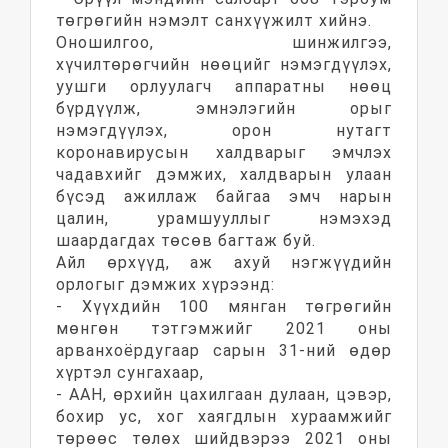
төгрөгийн нэмэлт санхүүжилт хийнэ.
Оношилгоо, шинжилгээ,
хүчилтөрөгчийн нөөцийг нэмэгдүүлэх,
уушги орлуулагч аппаратны нөөц
бүрдүүлж, эмнэлэгийн орыг
нэмэгдүүлэх, орон нутагт
коронавирусын халдварыг эмчлэх
чадавхийг дэмжих, халдварын улаан
бүсэд ажиллаж байгаа эмч нарын
цалин, урамшууллыг нэмэхэд
шаардагдах төсөв багтаж буй.
Айл өрхүүд, аж ахуй нэгжүүдийн
орлогыг дэмжих хүрээнд:
- Хүүхдийн 100 мянган төгрөгийн
мөнгөн тэтгэмжийг 2021 оны
арванхоёрдугаар сарын 31-ний өдөр
хүртэл сунгахаар,
- ААН, өрхийн цахилгаан дулаан, цэвэр,
бохир ус, хог хаягдлын хураамжийг
төрөөс төлөх шийдвэрээ 2021 оны