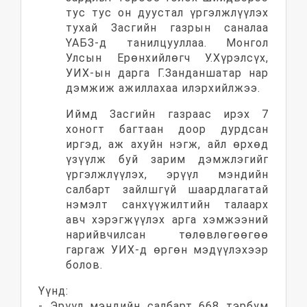
тус тус он дуустал үргэлжлүүлэх
тухай Засгийн газрын саналаа
ҮАБЗ-д танилцууллаа. Монгол
Улсын Ерөнхийлөгч У.Хүрэлсүх,
УИХ-ын дарга Г.Занданшатар нар
дэмжиж ажиллахаа илэрхийлжээ.
Иймд Засгийн газраас ирэх 7
хоногт багтаан доор дурдсан
иргэд, аж ахуйн нэгж, айл өрхөд
үзүүлж буй зарим дэмжлэгийг
үргэлжлүүлэх, эрүүл мэндийн
салбарт зайлшгүй шаардлагатай
нэмэлт санхүүжилтийн талаарх
авч хэрэгжүүлэх арга хэмжээний
нарийвчилсан төлөвлөгөөгөө
гаргаж УИХ-д өргөн мэдүүлэхээр
болов.
Үүнд:
- Эрүүл мэндийн салбарт 668 тэрбум