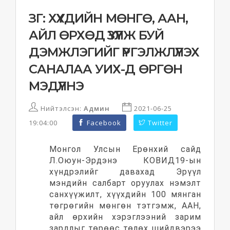
ЗГ: ХҮҮХДИЙН МӨНГӨ, ААН,
АЙЛ ӨРХӨД ҮЗҮҮЛЖ БУЙ
ДЭМЖЛЭГИЙГ ҮРГЭЛЖЛҮҮЛЭХ
САНАЛАА УИХ-Д ӨРГӨН
МЭДҮҮЛНЭ
Нийтэлсэн:
Админ
2021-06-25
19:04:00
Facebook
Twitter
Монгол Улсын Ерөнхий сайд
Л.Оюун-Эрдэнэ КОВИД19-ын
хүндрэлийг давахад Эрүүл
мэндийн салбарт оруулах нэмэлт
санхүүжилт, хүүхдийн 100 мянган
төгрөгийн мөнгөн тэтгэмж, ААН,
айл өрхийн хэрэглээний зарим
зардлыг төрөөс төлөх шийдвэрээ