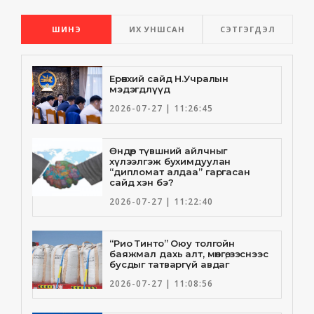
ШИНЭ
ИХ УНШСАН
СЭТГЭГДЭЛ
Ерөнхий сайд Н.Учралын
мэдэгдлүүд
2026-07-27 | 11:26:45
Өндөр түвшний айлчныг
хүлээлгэж бухимдуулан
“дипломат алдаа” гаргасан
сайд хэн бэ?
2026-07-27 | 11:22:40
“Рио Тинто” Оюу толгойн
баяжмал дахь алт, мөнгө, зэснээс
бусдыг татваргүй авдаг
2026-07-27 | 11:08:56