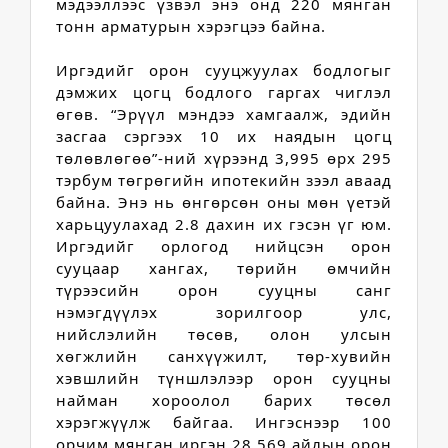
мэдээллээс үзвэл энэ онд 220 мянган 
тонн арматурын хэрэгцээ байна. 
И
ргэдийг орон сууцжуулах бодлогыг 
дэмжих цогц бодлого гаргах чиглэл 
өгөв. 
“Эрүүл мэндээ хамгаалж, эдийн 
засгаа сэргээх 10 их наядын цогц 
төлөвлөгөө”-ний хүрээнд 3,995 өрх 295 
тэрбум төгрөгийн ипотекийн зээл аваад 
байна. Энэ нь өнгөрсөн оны мөн үетэй 
харьцуулахад 2.8 дахин их гэсэн үг юм. 
Иргэдийг орлогод нийцсэн орон 
сууцаар хангах, төрийн өмчийн 
түрээсийн орон сууцны санг 
нэмэгдүүлэх зорилгоор улс, 
нийслэлийн төсөв, олон улсын 
хөгжлийн санхүүжилт, төр-хувийн 
хэвшлийн түншлэлээр орон сууцны 
найман хороолол барих төсөл 
хэрэгжүүлж байгаа. Ингэснээр 100 
орчим мянган иргэн 28,569 айлын орон 