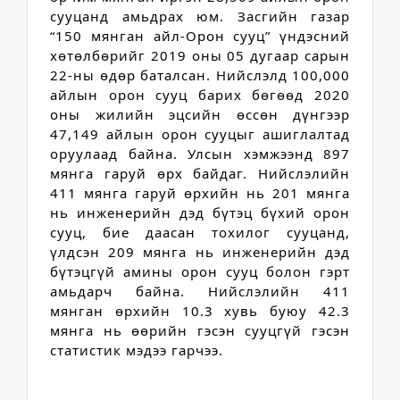
сууцанд амьдрах юм. 
Засгийн газар 
“150 мянган айл-Орон сууц” үндэсний 
хөтөлбөрийг 2019 оны 05 дугаар сарын 
22-ны өдөр баталсан. Нийслэлд 100,000 
айлын орон сууц барих бөгөөд 2020 
оны жилийн эцсийн өссөн дүнгээр 
47,149 айлын орон сууцыг ашиглалтад 
оруулаад байна. 
Улсын хэмжээнд 897 
мянга гаруй өрх байдаг. Нийслэлийн 
411 мянга гаруй өрхийн нь 201 мянга 
нь инженерийн дэд бүтэц бүхий орон 
сууц, бие даасан тохилог сууцанд, 
үлдсэн 209 мянга нь инженерийн дэд 
бүтэцгүй амины орон сууц болон гэрт 
амьдарч байна. Нийслэлийн 411 
мянган өрхийн 10.3 хувь буюу 42.3 
мянга нь өөрийн гэсэн сууцгүй гэсэн 
статистик мэдээ гарчээ.