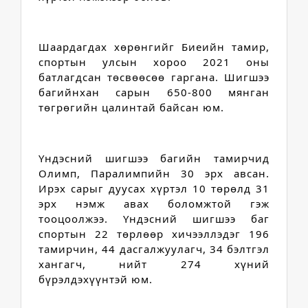
Шаардагдах хөрөнгийг Биеийн тамир, 
спортын улсын хороо 2021 оны 
батлагдсан төсвөөсөө гаргана. Шигшээ 
багийнхан сарын 650-800 мянган 
төгрөгийн цалинтай байсан юм.
Үндэсний шигшээ багийн тамирчид 
Олимп, Паралимпийн 30 эрх авсан. 
Ирэх сарыг дуусах хүртэл 10 төрөлд 31 
эрх нэмж авах боломжтой гэж 
тооцоолжээ. Үндэсний шигшээ баг 
спортын 22 төрлөөр хичээллэдэг 196 
тамирчин, 44 дасгалжуулагч, 34 бэлтгэл 
хангагч, нийт 274 хүний 
бүрэлдэхүүнтэй юм.