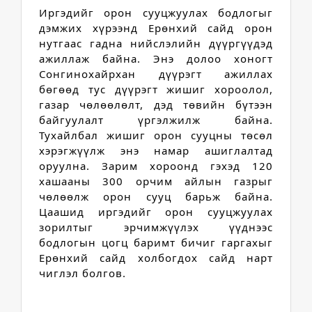
Иргэдийг орон сууцжуулах бодлогыг 
дэмжих хүрээнд Ерөнхий сайд орон 
нутгаас гадна нийслэлийн дүүргүүдэд 
ажиллаж байна. Энэ долоо хоногт 
Сонгинохайрхан дүүрэгт ажиллах 
бөгөөд тус дүүрэгт жишиг хороолол, 
газар чөлөөлөлт, дэд төвийн бүтээн 
байгуулалт үргэлжилж байна. 
Тухайлбал жишиг орон сууцны төсөл 
хэрэгжүүлж энэ намар ашиглалтад 
оруулна. Зарим хороонд гэхэд 120 
хашааны 300 орчим айлын газрыг 
чөлөөлж орон сууц барьж байна. 
Цаашид иргэдийг орон сууцжуулах 
зорилтыг эрчимжүүлэх үүднээс 
бодлогын цогц баримт бичиг гаргахыг 
Ерөнхий сайд холбогдох сайд нарт 
чиглэл болгов.