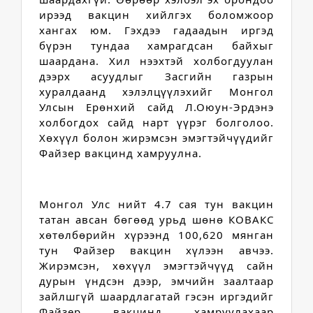
ирээд вакцин хийлгэх боломжоор 
хангах юм. Гэхдээ гадаадын иргэд 
бүрэн тундаа хамрагдсан байхыг 
шаардана. Хил нээхтэй холбогдуулан 
дээрх асуудлыг Засгийн газрын 
хуралдаанд хэлэлцүүлэхийг Монгол 
Улсын Ерөнхий сайд Л.Оюун-Эрдэнэ 
холбогдох сайд нарт үүрэг болголоо. 
Хөхүүл болон жирэмсэн эмэгтэйчүүдийг 
Файзер вакцинд хамруулна. 
Монгол Улс нийт 4.7 сая тун вакцин 
татан авсан бөгөөд урьд шөнө КОВАКС 
хөтөлбөрийн хүрээнд 100,620 мянган 
тун Файзер вакцин хүлээн авчээ. 
Жирэмсэн, хөхүүл эмэгтэйчүүд сайн 
дурын үндсэн дээр, эмчийн заалтаар 
зайлшгүй шаардлагатай гэсэн иргэдийг 
Файзер вакцинд хамруулахаар 