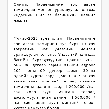
Олимп, Паралимпийн эрх авсан 
тамирчдад мөнгөн урамшуулал олгож, 
Үндэсний шигшээ багийнхны цалинг 
нэмлээ.
“Токио-2020” зуны олимп, Паралимпийн 
эрх авсан тамирчин тус бүрт 10 сая 
төгрөгийн нэг удаагийн мөнгөн 
урамшуулал олгоно. Үндэсний шигшээ 
багийн бүрэлдэхүүний цалинг 2021 
оны 06 дугаар сарын 01-ний өдрөөс 
2021 оны 09 дүгээр сарын 30-ны 
өдрийг хүртэл сард 1,500,000 /нэг сая 
таван зуун мянган/ төгрөг, цаашид 
тамирчны цалинг сард 1,200,000 /нэг 
сая хоёр зуун мянган/ төгрөг, 
дасгалжуулагчийн цалинг 1,500,000 /
нэг сая таван зуун мянган/ төгрөг 
хүртэл нэмэхээр болов.