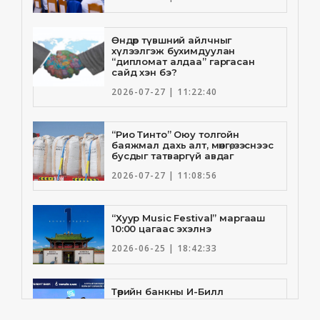
Өндөр түвшний айлчныг
хүлээлгэж бухимдуулан
“дипломат алдаа” гаргасан
сайд хэн бэ?
2026-07-27 | 11:22:40
“Рио Тинто” Оюу толгойн
баяжмал дахь алт, мөнгө, зэснээс
бусдыг татваргүй авдаг
2026-07-27 | 11:08:56
“Хуур Music Festival” маргааш
10:00 цагаас эхэлнэ
2026-06-25 | 18:42:33
Төрийн банкны И-Билл
үйлчилгээнд Голомт банк
нэгдлээ