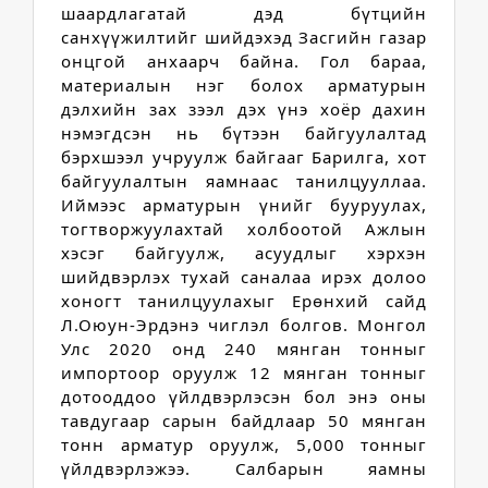
шаардлагатай дэд бүтцийн 
санхүүжилтийг шийдэхэд Засгийн газар 
онцгой анхаарч байна. Гол бараа, 
материалын нэг болох арматурын 
дэлхийн зах зээл дэх үнэ хоёр дахин 
нэмэгдсэн нь бүтээн байгуулалтад 
бэрхшээл учруулж байгааг Барилга, хот 
байгуулалтын яамнаас танилцууллаа. 
Иймээс арматурын үнийг бууруулах, 
тогтворжуулахтай холбоотой Ажлын 
хэсэг байгуулж, асуудлыг хэрхэн 
шийдвэрлэх тухай саналаа ирэх долоо 
хоногт танилцуулахыг Ерөнхий сайд 
Л.Оюун-Эрдэнэ чиглэл болгов. 
Монгол 
Улс 2020 онд 240 мянган тонныг 
импортоор оруулж 12 мянган тонныг 
дотооддоо үйлдвэрлэсэн бол энэ оны 
тавдугаар сарын байдлаар 50 мянган 
тонн арматур оруулж, 5,000 тонныг 
үйлдвэрлэжээ. Салбарын яамны 