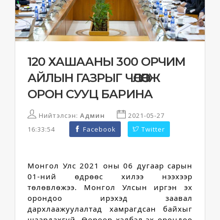
120 ХАШААНЫ 300 ОРЧИМ
АЙЛЫН ГАЗРЫГ ЧӨЛӨӨЛЖ
ОРОН СУУЦ БАРИНА
Нийтэлсэн:
Админ
2021-05-27
16:33:54
Facebook
Twitter
Монгол Улс 2021 оны 06 дугаар сарын 
01-ний өдрөөс хилээ нээхээр 
төлөвлөжээ. 
Монгол Улсын иргэн эх 
орондоо ирэхэд заавал 
дархлаажуулалтад хамрагдсан байхыг 
шаардахгүй. Өөрөөр хэлбэл эх орондоо 