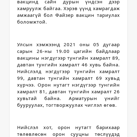
вакцинд сайн дурын үндсэн дээр 
хамруулж байгаа. Хэрэв үүнд хамрагдаж 
амжаагүй бол Файзер вакцин тариулах 
боломжтой.
Улсын хэмжээнд 2021 оны 05 дугаар 
сарын 26-ны 19.00 цагийн байдлаар 
вакцины нэгдүгээр тунгийн хамралт 89, 
давтан тунгийн хамралт 46 хувь байна. 
Нийслэлд нэгдүгээр тунгийн хамралт 
99, давтан тунгийн хамралт 69 хувьд 
хүрчээ. Орон нутагт нэгдүгээр тунгийн 
хамралт 81, давтан тунгийн хамралт 26 
хувьтай байна. 
Арматурын үнийг 
бууруулах, тогтворжуулах чиглэл өгөв.
Нийслэл хот, орон нутагт барихаар 
төлөвлөсөн орон сууцны төслүүдэд 