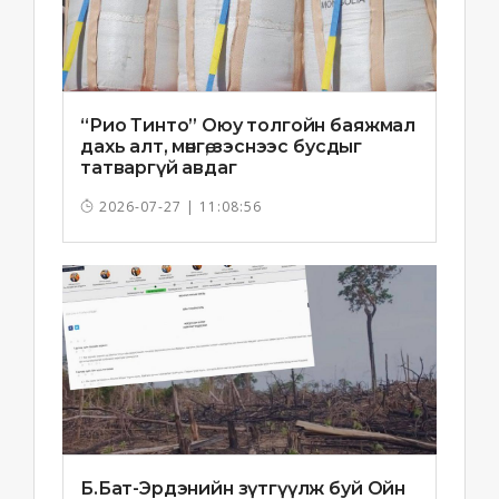
“Рио Тинто” Оюу толгойн баяжмал
дахь алт, мөнгө, зэснээс бусдыг
татваргүй авдаг
2026-07-27 | 11:08:56
Б.Бат-Эрдэнийн зүтгүүлж буй Ойн