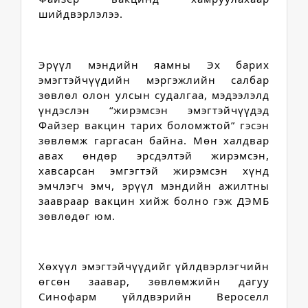
шийдвэрлэлээ. 
Эрүүл мэндийн яамны Эх барих 
эмэгтэйчүүдийн мэргэжлийн салбар 
зөвлөл олон улсын судалгаа, мэдээлэлд 
үндэслэн “жирэмсэн эмэгтэйчүүдэд 
Файзер вакцин тарих боломжтой” гэсэн 
зөвлөмж гаргасан байна. Мөн халдвар 
авах өндөр эрсдэлтэй жирэмсэн, 
хавсарсан эмгэгтэй жирэмсэн хүнд 
эмчлэгч эмч, эрүүл мэндийн ажилтны 
заавраар вакцин хийж болно гэж ДЭМБ 
зөвлөдөг юм.
Хөхүүл эмэгтэйчүүдийг үйлдвэрлэгчийн 
өгсөн заавар, зөвлөмжийн дагуу 
Синофарм үйлдвэрийн Вероселл 