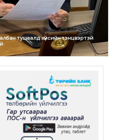
албан тушаалд хүйсийн тэнцвэртэй
эй