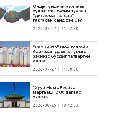
Өндөр түвшний айлчныг
хүлээлгэж бухимдуулан
“дипломат алдаа”
гаргасан сайд хэн бэ?
2026-07-27 | 11:22:40
“Рио Тинто” Оюу толгойн
баяжмал дахь алт, мөнгө,
зэснээс бусдыг татваргүй
авдаг
2026-07-27 | 11:08:56
“Хуур Music Festival”
маргааш 10:00 цагаас
эхэлнэ
2026-06-25 | 18:42:33
Төрийн банкны И-Билл
үйлчилгээнд Голомт банк
нэгдлээ