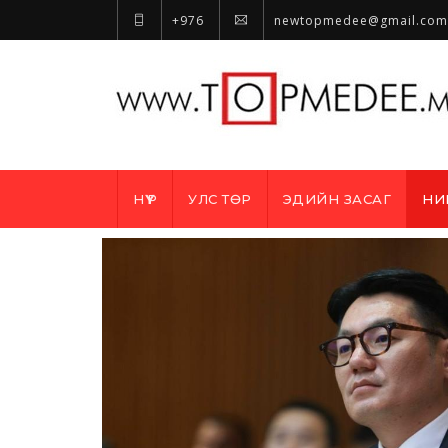
+976
newtopmedee@gmail.com
НҮҮР
УЛС ТӨР
ЭДИЙН ЗАСАГ
НИ