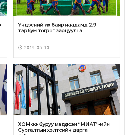
э
Үндэсний их баяр наадамд 2.9
тэрбум төгрөг зарцуулна
2019-05-10
ХОМ-ээ буруу мэдүүлсэн “МИАТ”-ийн
Сургалтын хэлтсийн дарга