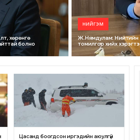
НИЙГЭМ
лт, хөрөнгө
Ж.Нямдулам: Нийтийн 
айттай болно
томилгоо хийх хэрэгт
ч
Цасанд боогдсон иргэдийн аюулгүй