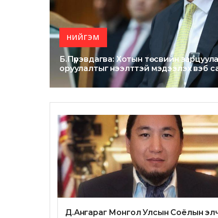
НИЙГЭМ
Б.Пүрэвдагва: Хотын төсвийн зарцуула
оруулалтыг нээлттэй мэдээлэх вэб с
Д.Ангараг Монгол Улсын Соёлын эл