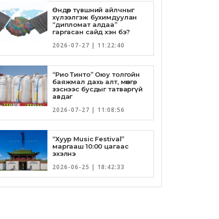
Өндөр түвшний айлчныг
хүлээлгэж бухимдуулан
“дипломат алдаа”
гаргасан сайд хэн бэ?
2026-07-27 | 11:22:40
“Рио Тинто” Оюу толгойн
баяжмал дахь алт, мөнгө,
зэснээс бусдыг татваргүй
авдаг
2026-07-27 | 11:08:56
“Хуур Music Festival”
маргааш 10:00 цагаас
эхэлнэ
2026-06-25 | 18:42:33
Төрийн банкны И-Билл
үйлчилгээнд Голомт банк
нэгдлээ