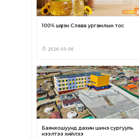
100% шүүсэн Слава ургамлын тос
2026-05-06
Баянхошуунд дахин шинэ сургууль
нээлтээ хийлээ