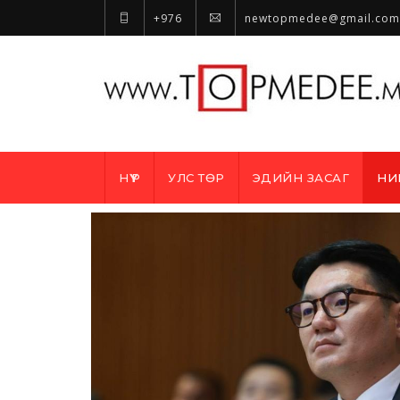
+976
newtopmedee@gmail.com
НҮҮР
УЛС ТӨР
ЭДИЙН ЗАСАГ
НИ