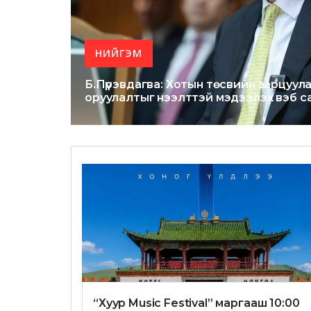
НИЙГЭМ
Б.Пүрэвдагва: Хотын төсвийн зарцуула
оруулалтыг нээлттэй мэдээлэх вэб с
“Хуур Music Festival” маргааш 10:00