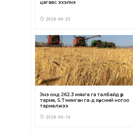
цагаас эхэлнэ
2026-06-25
Энэ онд 262.3 мянга га талбайд үр
тариа, 5.7 мянган га-д хүнсний ногоо
тариалжээ
2026-06-16