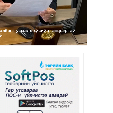
албан тушаалд хүйсийн тэнцвэртэй
эй