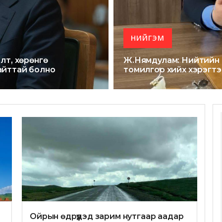
НИЙГЭМ
лт, хөрөнгө
Ж.Нямдулам: Нийтийн 
айттай болно
томилгоо хийх хэрэгт
Ойрын өдрүүдэд зарим нутгаар аадар