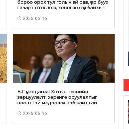
бороо орох тул голын ай сав, үер буух
газарт отоглож, хоноглохгүй байхыг
зөвлөв
2026-06-16
Б.Пүрэвдагва: Хотын төсвийн
зарцуулалт, хөрөнгө оруулалтыг
нээлттэй мэдээлэх вэб сайттай
болно
2026-06-16