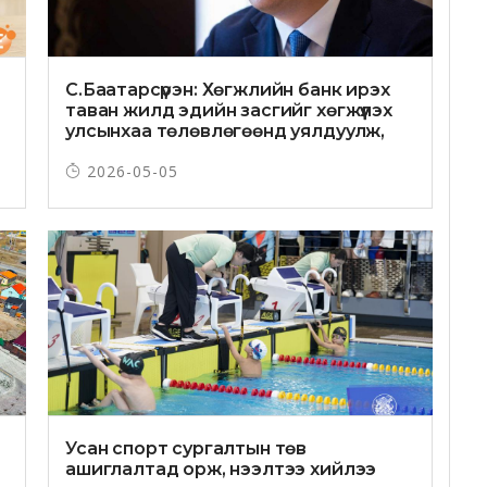
С.Баатарсүрэн: Хөгжлийн банк ирэх
таван жилд эдийн засгийг хөгжүүлэх
улсынхаа төлөвлөгөөнд уялдуулж,
эрчим хүч, дэд бүтцийн чиглэлд
2026-05-05
онцгойлон анхаарч ажиллана
Усан спорт сургалтын төв
ашиглалтад орж, нээлтээ хийлээ