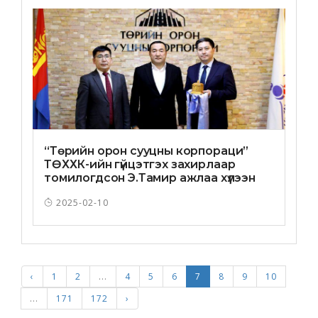
“Төрийн орон сууцны корпораци”
ТӨХХК-ийн гүйцэтгэх захирлаар
томилогдсон Э.Тамир ажлаа хүлээн
авлаа
2025-02-10
‹
1
2
...
4
5
6
7
8
9
10
...
171
172
›