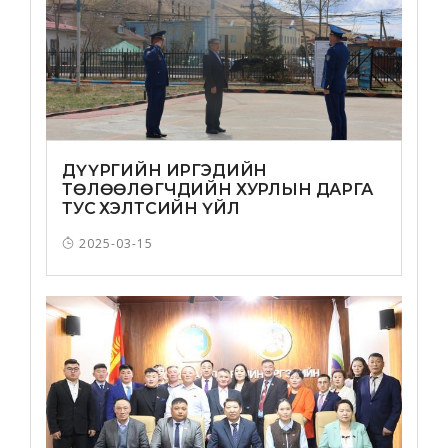
ДҮҮРГИЙН ИРГЭДИЙН
ТӨЛӨӨЛӨГЧДИЙН ХУРЛЫН ДАРГА
ТУС ХЭЛТСИЙН ҮЙЛ
АЖИЛЛАГААТАЙ ТАНИЛЦЛАА
2025-03-15