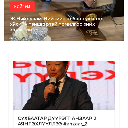
НИЙГЭМ
Ж.Нямдулам: Нийтийн албан тушаалд
хүйсийн тэнцвэртэй томилгоо хийх
хэрэгтэй
СҮХБААТАР ДҮҮРЭГТ АНЗААР 2
АЯНГ ЭХЛҮҮЛЛЭЭ #anzaar_2