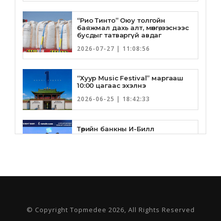
“Рио Тинто” Оюу толгойн
баяжмал дахь алт, мөнгө, зэснээс
бусдыг татваргүй авдаг
2026-07-27 | 11:08:56
“Хуур Music Festival” маргааш
10:00 цагаас эхэлнэ
2026-06-25 | 18:42:33
Төрийн банкны И-Билл
үйлчилгээнд Голомт банк
нэгдлээ
2026-06-25 | 9:33:55
Төрийн банк, Санхүү Эдийн
Засгийн Их Сургууль хамтын
ажиллагааны санамж бичгээ
шинэчлэн байгууллаа
© Copyright Topmedee 2026, All Rights Reserved