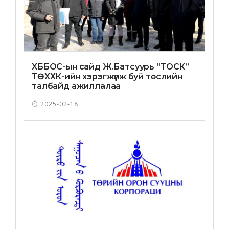
ХББОС-ын сайд Ж.Батсуурь “ТОСК”
ТӨХХК-ийн хэрэгжүүлж буй төслийн
талбайд ажиллалаа
2025-02-18