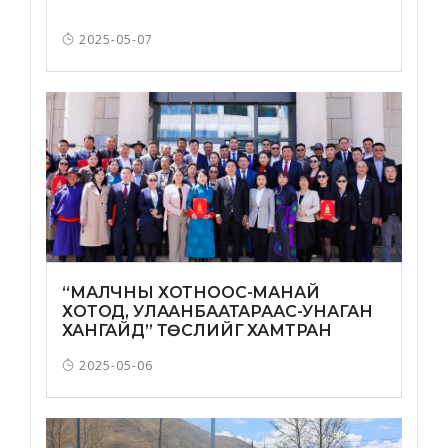
2025-05-07
“МАЛЧНЫ ХОТНООС-МАНАЙ
ХОТОД, УЛААНБААТАРААС-УНАГАН
ХАНГАЙД” ТӨСЛИЙГ ХАМТРАН
ХЭРЭГЖҮҮЛНЭ
2025-05-06