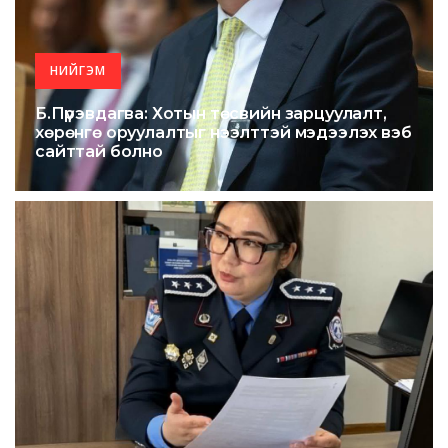
НИЙГЭМ
Б.Пүрэвдагва: Хотын төсвийн зарцуулалт,
хөрөнгө оруулалтыг нээлттэй мэдээлэх вэб
сайттай болно