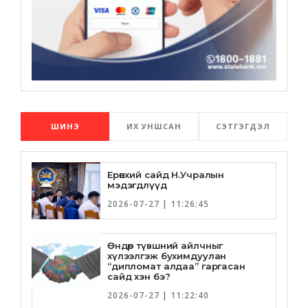
ШИНЭ
ИХ УНШСАН
СЭТГЭГДЭЛ
Ерөнхий сайд Н.Учралын
мэдэгдлүүд
2026-07-27 | 11:26:45
Өндөр түвшний айлчныг
хүлээлгэж бухимдуулан
“дипломат алдаа” гаргасан
сайд хэн бэ?
2026-07-27 | 11:22:40