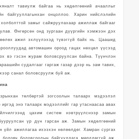
 хяналт тавиулж байгаа нь хөдөлгөөний ачааллыг
ийн байгууллагынхан онцоллоо. Харин нийслэлийн
 холболттой замыг сайжруулахаар ажиллаж байгааг
улав. Өнгөрсөн онд зургаан дүүргийн хэмжээн дэх
лөөлөх ажил эхлүүлэхэд түвэггүй байх нь. Цаашид
орооллуудад автомашин ороод гацах нөхцөл үүсээд
ох вэ гэсэн журам боловсруулсан байна. Түүнчлэн
раашийн судалгааг гаргаж газар дээр нь зам тавих,
хээр санал боловсруулж буй аж.
ина
азрынхан төлбөртэй зогсоолын талаарх мэдээлэл
 иргэд энэ талаарх мэдээллийг гар утаснаасаа авах
лчилгээнд цахим систем нэвтрүүлснээр замын
бууруулсан үр дүн гарсан аж. Замын хөдөлгөөний
н үйл ажиллагаа ихээхэн нөлөөлдөг. Хамран сургах
й боловч боловсролын байгууллага мөрддөггүй аж.