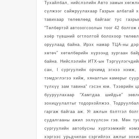
Тухайлбал, нийслэлийн Авто замын хөгжли
сүлжээг сайжруулахаар Газрын албатай х
тавихаар төлөвлөөд байгааг тус газр
“Төлбөртэй автозогсоолын тоог 42 болгож
хоёр түвшний огтлолтой болохоор төлөв
оруулаад байна. Ирэх намар ТЦА-ны дэр
хөтөч” хөтөлбөрийн хүрээнд зургаан ба
байна. Нийслэлийн ИТХ-ын Тэргүүлэгчдий
сан, I сургуулийн орчимд эгнээ нэмж,
тэмдэглэгээ хийж, хяналтын камерыг суу
түлхүү зам тавина” гэсэн юм. Тээврийн ц
бууруулахаар “Хамтдаа шийдье” зөв
зохицуулалтыг тодорхойлжээ. Тодруулбал
гаргаж байгаа аж. Уг ажлын бэлтгэл бол
судалгааны ажил эхлүүлсэн гэв. Мөн ту
сургуулийн автобусны хүртээмжийг нэм
хэргээс урьдчилан сэргийлэх ажлыг зохи