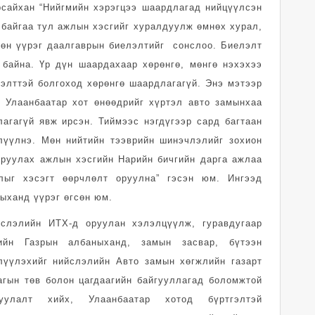
сайхан “Нийгмийн хэрэгцээ шаардлагад нийцүүлсэн
 байгаа тул ажлын хэсгийг хуралдуулж өмнөх хурал,
сөн үүрэг даалгаврын биелэлтийг сонслоо. Биелэлт
 байна. Үр дүн шаардахаар хөрөнгө, мөнгө нэхэхээ
ээлттэй болгоход хөрөнгө шаардлагагүй. Энэ мэтээр
 Улаанбаатар хот өнөөдрийг хүртэл авто замынхаа
агагүй явж ирсэн. Тиймээс нэгдүгээр сард багтаан
лүүлнэ. Мөн нийтийн тээврийн шинэчлэлийг зохион
уруулах ажлын хэсгийн Нарийн бичгийн дарга ажлаа
лыг хэсэгт өөрчлөлт оруулна” гэсэн юм. Ингээд
ыханд үүрэг өгсөн юм.
йслэлийн ИТХ-д оруулан хэлэлцүүлж, гуравдугаар
ийн Газрын албаныханд, замын засвар, бүтээн
лүүлэхийг нийслэлийн Авто замын хөгжлийн газарт
агын төв болон цагдаагийн байгууллагад боломжтой
уулалт хийх, Улаанбаатар хотод бүртгэлтэй