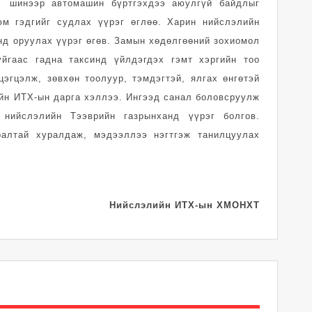
, шинээр автомашин бүртгэхдээ аюулгүй байдлыг
м гэдгийг судлах үүрэг өглөө. Харин нийслэлийн
нд оруулах үүрэг өгөв. Замын хөдөлгөөний зохиомол
йгаас гадна таксинд үйлдэгдэх гэмт хэргийн тоо
эгцэлж, зөвхөн тоолуур, тэмдэгтэй, ялгах өнгөтэй
ийн ИТХ-ын дарга хэллээ. Ингээд санал боловсруулж
 нийслэлийн Тээврийн газрынханд үүрэг болгов.
ралтай хуралдаж, мэдээллээ нэгтгэж танилцуулах
Нийслэлийн ИТХ-ын ХМОНХТ