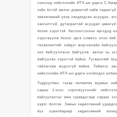
сонсоод нийслэлийн ИТХ-ын дарга С.Амар
хийх ёстой ажлыг дорвитой хийж чадахгүй
зөвлөгөөний үеэр хөндөгдсөн асуудал, өг
хангалтгүй, дутагдалтай асуудал цөөнгүй
болих хэрэгтэй. Автозогсоолыг иргэдэд н
хэрэгжүүлж болох арга хэмжээ олон бий.
төлөвлөлтийг хийдэг мэргэжлийн байгуулл
энэ байгууллагыг байгуулж, ажлыг нь эх
байгуулах хэрэгтэй байна. Түгжрэлийг бу
тайлагнаж мэдэхгүй байна. Тиймээс аж
нийслэлийн ИТХ-ын дарга холбогдох албан
Тодруулбал, газар чөлөөлөх журмыг ни
сарын 1-нээс хэрэгжүүлэхийг нийслэл
байгуулалтыг мөн гуравдугаар сараас эх
үүрэг болгов. Замын хөдөлгөөний удирдл
бүх хувилбараар хөдөлгөөний зохиц