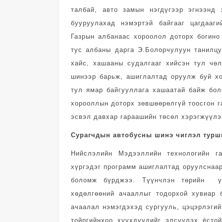
талбай, авто замын нэгдүгээр эгнээнд
бууруулахад нэмэртэй байгааг цагдааг
Газрын албанаас хороолол доторх богино
тус албаны дарга Э.Болорчулуун танилцу
хайс, хашааны судалгааг хийсэн тул чө
шинээр барьж, ашиглалтад оруулж буй х
тул ямар байгууллага хашаатай байж бол
хорооллын доторх зөвшөөрөлгүй тоосгон га
эсвэл давхар гараашийн төсөл хэрэгжүүлэ
Сурагчдын автобусны шинэ чиглэл турш
Нийслэлийн Мэдээллийн технологийн г
хүргэдэг программ ашиглалтад оруулснаар
боломж бүрджээ. Түүнчлэн төрийн үй
хөдөлгөөний ачааллыг тодорхой хувиар 
ачаалал нэмэгдэхэд сургууль, цэцэрлэгий
тойргийнхоо хүүхдүүдийг элсүүлэх ёсто