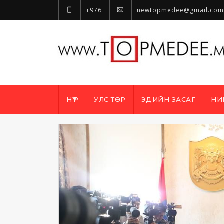
+976
newtopmedee@gmail.com
НҮҮР
УЛС ТӨР
ЭДИЙН ЗАСАГ
НИ