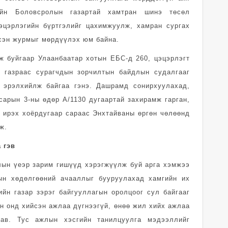
ийн Боловсролын газартай хамтран шинэ төсөл
эцэрлэгийн бүртгэлийг цахимжуулж, хамран сургах
эсэн журмыг мөрдүүлэх юм байна.
 буйгаар Улаанбаатар хотын ЕБС-д 260, цэцэрлэгт
с газраас сурагчдын зорчилтын байдлын судалгааг
г эрэлхийлж байгаа гэнэ. Дашрамд сонирхуулахад,
сарын 3-ны өдөр А/1130 дугаартай захирамж гарган,
 ирэх хоёрдугаар сараас Энхтайваны өргөн чөлөөнд
ж.
 гэв
лын үеэр зарим гишүүд хэрэгжүүлж буй арга хэмжээ
ын хөдөлгөөний ачааллыг бууруулахад хамгийн их
йн газар зэрэг байгууллагын оролцоог сул байгааг
 онд хийсэн ажлаа дүгнээгүй, өнөө жил хийх ажлаа
дав. Тус ажлын хэсгийн танилцуулга мэдээллийг