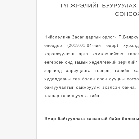
ТҮГЖРЭЛИЙГ БУУРУУЛАХ
СОНСОЖ
Нийслэлийн Засаг даргын орлогч П.Баярхү
өнөөдөр (2019.01.04-ний өдөр) хура
хэрэгжүүлсэн арга хэмжээнийхээ тала
өнгөрсөн онд замын хөдөлгөөний зөрчлийг
зөрчилд хариуцлага тооцон, гэрийн х
худалдааны төв болон орон сууцны хотхо
байгуулалтыг сайжруулж эхэлсэн байна.
талаар танилцуулга хийв.
Ямар байгууллага хашаатай байж болох