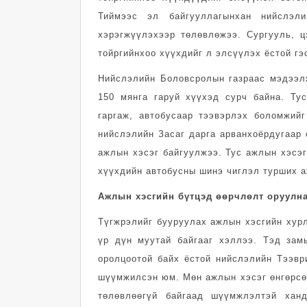
Тиймээс эл байгууллагынхан нийслэл
хэрэгжүүлэхээр төлөвлөжээ. Сургууль, ц
тойргийнхоо хүүхдийг л элсүүлэх ёстой г
Нийслэлийн Боловсролын газраас мэдээлж
150 мянга гаруй хүүхэд сурч байна. Ту
гаргаж, автобусаар тээвэрлэх боломжий
нийслэлийн Засаг дарга арванхоёрдугаар 
ажлын хэсэг байгуулжээ. Тус ажлын хэсэг
хүүхдийн автобусны шинэ чиглэл турших а
Ажлын хэсгийн бүтцэд өөрчлөлт оруулна
Түгжрэлийг бууруулах ажлын хэсгийн хур
үр дүн муутай байгааг хэллээ. Тэд зам
оролцоотой байх ёстой нийслэлийн Тээври
шүүмжилсэн юм. Мөн ажлын хэсэг өнгөрсөн
төлөвлөөгүй байгаад шүүмжлэлтэй хан