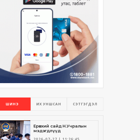
ШИНЭ
ИХ УНШСАН
СЭТГЭГДЭЛ
Ерөнхий сайд Н.Учралын
мэдэгдлүүд
2026-07-27 | 11:26:45