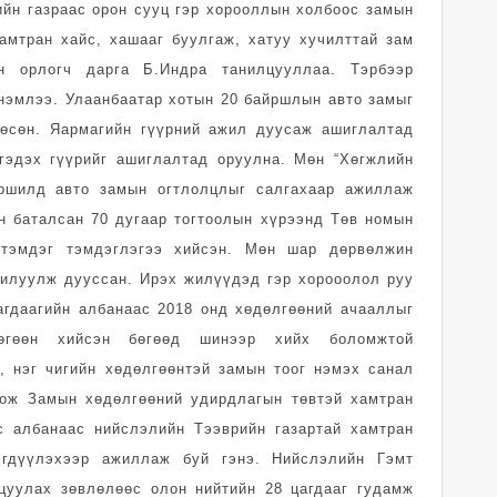
йн газраас орон сууц гэр хорооллын холбоос замын
амтран хайс, хашааг буулгаж, хатуу хучилттай зам
ын орлогч дарга Б.Индра танилцууллаа. Тэрбээр
 нэмлээ. Улаанбаатар хотын 20 байршлын авто замыг
лөсөн. Яармагийн гүүрний ажил дуусаж ашиглалтад
гэдэх гүүрийг ашиглалтад оруулна. Мөн “Хөгжлийн
йршилд авто замын огтлолцлыг салгахаар ажиллаж
н баталсан 70 дугаар тогтоолын хүрээнд Төв номын
 тэмдэг тэмдэглэгээ хийсэн. Мөн шар дөрвөлжин
рилуулж дууссан. Ирэх жилүүдэд гэр хорооолол руу
агдаагийн албанаас 2018 онд хөдөлгөөний ачааллыг
лөгөөн хийсэн бөгөөд шинээр хийх боломжтой
, нэг чигийн хөдөлгөөнтэй замын тоог нэмэх санал
гож Замын хөдөлгөөний удирдлагын төвтэй хамтран
с албанаас нийслэлийн Тээврийн газартай хамтран
эгдүүлэхээр ажиллаж буй гэнэ. Нийслэлийн Гэмт
цуулах зөвлөлөөс олон нийтийн 28 цагдааг гудамж