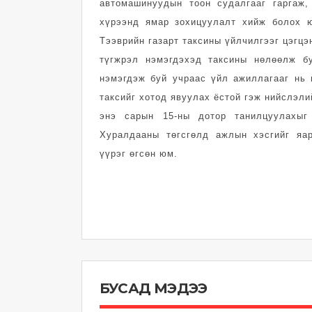
автомашинуудын тоон судалгааг гаргаж
хүрээнд ямар зохицуулалт хийж болох ю
Тээврийн газарт таксины үйлчилгээг цэгцэ
түгжрэл нэмэгдэхэд таксины нөлөөлж бу
нэмэгдэж буй учраас үйл ажиллагааг нь ц
таксийг хотод явуулах ёстой гэж нийслэл
энэ сарын 15-ны дотор танилцуулахыг
Хуралдааны төгсгөлд ажлын хэсгийг яа
үүрэг өгсөн юм.
БУСАД МЭДЭЭ