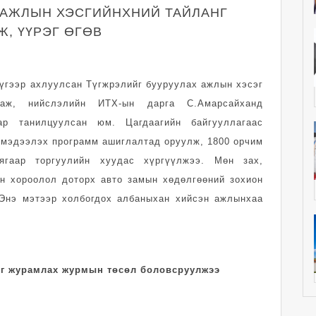
 АЖЛЫН ХЭСГИЙНХНИЙ ТАЙЛАНГ
, ҮҮРЭГ ӨГӨВ
үгээр ахлуулсан Түгжрэлийг бууруулах ажлын хэсэг
лдаж, нийслэлийн ИТХ-ын дарга С.Амарсайханд
ар танилцуулсан юм. Цагдаагийн байгууллагаас
 мэдээлэх программ ашиглалтад оруулж, 1800 орчим
аягаар торгуулийн хуудас хүргүүлжээ. Мөн зах,
н хороолол доторх авто замын хөдөлгөөний зохион
 Энэ мэтээр холбогдох албаныхан хийсэн ажлынхаа
ыг журамлах журмын төсөл боловсруулжээ