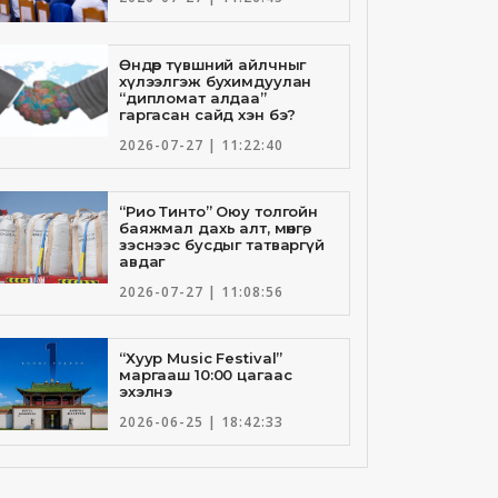
Өндөр түвшний айлчныг
хүлээлгэж бухимдуулан
“дипломат алдаа”
гаргасан сайд хэн бэ?
2026-07-27 | 11:22:40
“Рио Тинто” Оюу толгойн
баяжмал дахь алт, мөнгө,
зэснээс бусдыг татваргүй
авдаг
2026-07-27 | 11:08:56
“Хуур Music Festival”
маргааш 10:00 цагаас
эхэлнэ
2026-06-25 | 18:42:33
Төрийн банкны И-Билл