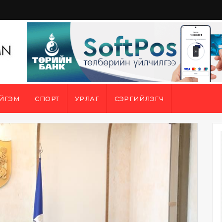
ЙГЭМ
СПОРТ
УРЛАГ
СЭРГИЙЛЭГЧ