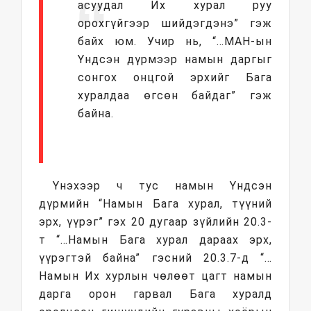
асуудал Их хурал руу
орохгүйгээр шийдэгдэнэ” гэж
байх юм. Учир нь, “…МАН-ын
Үндсэн дүрмээр намын даргыг
сонгох онцгой эрхийг Бага
хуралдаа өгсөн байдаг” гэж
байна.
Үнэхээр ч тус намын Үндсэн
дүрмийн “Намын Бага хурал, түүний
эрх, үүрэг” гэх 20 дугаар зүйлийн 20.3-
т “…Намын Бага хурал дараах эрх,
үүрэгтэй байна” гэсний 20.3.7-д “…
Намын Их хурлын чөлөөт цагт намын
дарга орон гарвал Бага хуралд