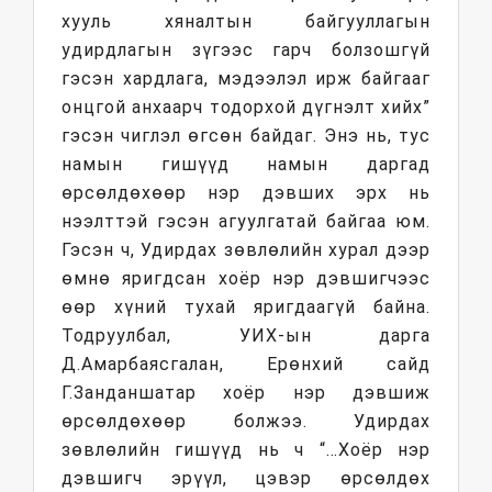
хууль хяналтын байгууллагын
удирдлагын зүгээс гарч болзошгүй
гэсэн хардлага, мэдээлэл ирж байгааг
онцгой анхаарч тодорхой дүгнэлт хийх”
гэсэн чиглэл өгсөн байдаг. Энэ нь, тус
намын гишүүд намын даргад
өрсөлдөхөөр нэр дэвших эрх нь
нээлттэй гэсэн агуулгатай байгаа юм.
Гэсэн ч, Удирдах зөвлөлийн хурал дээр
өмнө яригдсан хоёр нэр дэвшигчээс
өөр хүний тухай яригдаагүй байна.
Тодруулбал, УИХ-ын дарга
Д.Амарбаясгалан, Ерөнхий сайд
Г.Занданшатар хоёр нэр дэвшиж
өрсөлдөхөөр болжээ. Удирдах
зөвлөлийн гишүүд нь ч “…Хоёр нэр
дэвшигч эрүүл, цэвэр өрсөлдөх