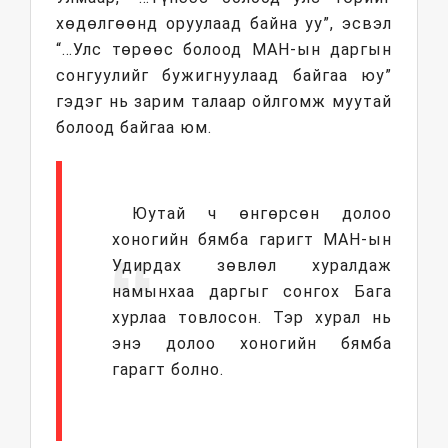
хөдөлгөөнд оруулаад байна уу”, эсвэл
“…Улс төрөөс болоод МАН-ын даргын
сонгуулийг бужигнуулаад байгаа юу”
гэдэг нь зарим талаар ойлгомж муутай
болоод байгаа юм.
Юутай ч өнгөрсөн долоо
хоногийн бямба гаригт МАН-ын
Удирдах зөвлөл хуралдаж
намынхаа даргыг сонгох Бага
хурлаа товлосон. Тэр хурал нь
энэ долоо хоногийн бямба
гарагт болно.