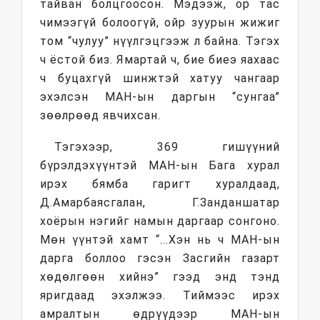
тайван болцгоосон. Мэдээж, ор тас
чимээгүй болоогүй, ойр зуурын жижиг
том “чулуу” нүүлгэцгээж л байна. Тэгэх
ч ёстой биз. Ямартай ч, бие биеэ яахаас
ч буцахгүй шинжтэй хатуу чангаар
эхэлсэн МАН-ын даргын “сунгаа”
зөөлрөөд явчихсан.
Тэгэхээр, 369 гишүүний
бүрэлдэхүүнтэй МАН-ын Бага хурал
ирэх бямба гаригт хуралдаад,
Д.Амарбаясгалан, Г.Занданшатар
хоёрын нэгийг намын даргаар сонгоно.
Мөн үүнтэй хамт “...Хэн нь ч МАН-ын
дарга боллоо гэсэн Засгийн газарт
хөдөлгөөн хийнэ” гээд энд тэнд
яригдаад эхэлжээ. Тиймээс ирэх
амралтын өдрүүдээр МАН-ын