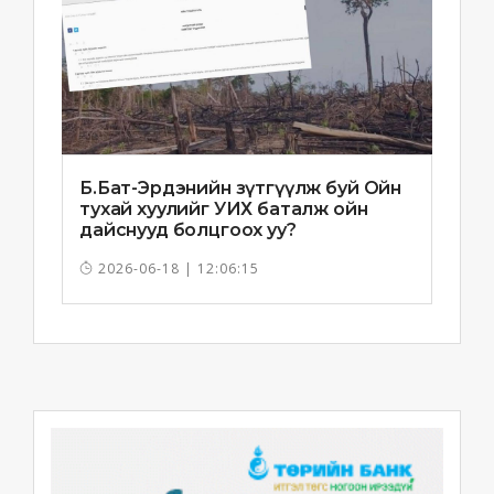
Б.Бат-Эрдэнийн зүтгүүлж буй Ойн
тухай хуулийг УИХ баталж ойн
дайснууд болцгоох уу?
2026-06-18 | 12:06:15