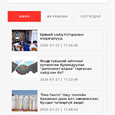
ШИНЭ
ИХ УНШСАН
СЭТГЭГДЭЛ
Ерөнхий сайд Н.Учралын
мэдэгдлүүд
2026-07-27 | 11:26:45
Өндөр түвшний айлчныг
хүлээлгэж бухимдуулан
“дипломат алдаа” гаргасан
сайд хэн бэ?
2026-07-27 | 11:22:40
“Рио Тинто” Оюу толгойн
баяжмал дахь алт, мөнгө, зэснээс
бусдыг татваргүй авдаг
2026-07-27 | 11:08:56