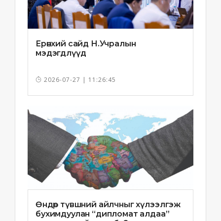
Ерөнхий сайд Н.Учралын
мэдэгдлүүд
2026-07-27 | 11:26:45
Өндөр түвшний айлчныг хүлээлгэж
бухимдуулан “дипломат алдаа”