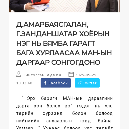
Д.АМАРБАЯСГАЛАН,
Г.ЗАНДАНШАТАР ХОЁРЫН
НЭГ НЬ БЯМБА ГАРАГТ
БАГА ХУРЛААСАА МАН-ЫН
ДАРГААР СОНГОГДОНО
Нийтэлсэн:
Админ
2025-09-25
10:32:40
Facebook
Twitter
“…Эрх баригч МАН-ын дараагийн
дарга хэн болох вэ” гэдэг нь улс
төрийн хүрээнд болон болоод
нийгмийн анхаарлын төвд байна.
Улмаар, “…Үүнээс болоод улс төрийг