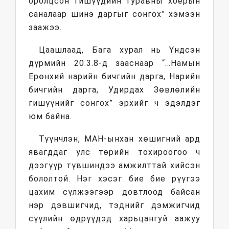
оролцсон гишүүдийн гуравны хоёрын
саналаар шинэ даргыг сонгох” хэмээн
заажээ.
Цаашлаад, Бага хурал нь Үндсэн
дүрмийн 20.3.8-д зааснаар “…Намын
Ерөнхий нарийн бичгийн дарга, Нарийн
бичгийн дарга, Удирдах Зөвлөлийн
гишүүнийг сонгох” эрхийг ч эдэлдэг
юм байна.
Түүнчлэн, МАН-ынхан хөшигний ард
явагддаг улс төрийн тохироогоо ч
дээгүүр түвшиндээ амжилттай хийсэн
бололтой. Нэг хэсэг бие бие рүүгээ
цахим сүлжээгээр довтлоод байсан
нэр дэвшигчид, тэднийг дэмжигчид
сүүлийн өдрүүдэд харьцангуй аажуу