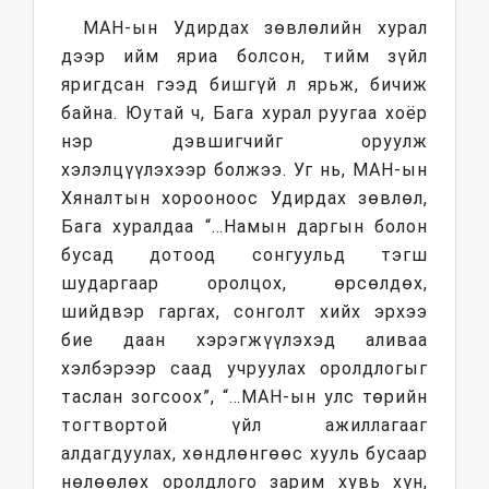
МАН-ын Удирдах зөвлөлийн хурал
дээр ийм яриа болсон, тийм зүйл
яригдсан гээд бишгүй л ярьж, бичиж
байна. Юутай ч, Бага хурал руугаа хоёр
нэр дэвшигчийг оруулж
хэлэлцүүлэхээр болжээ. Уг нь, МАН-ын
Хяналтын хорооноос Удирдах зөвлөл,
Бага хуралдаа “…Намын даргын болон
бусад дотоод сонгуульд тэгш
шударгаар оролцох, өрсөлдөх,
шийдвэр гаргах, сонголт хийх эрхээ
бие даан хэрэгжүүлэхэд аливаа
хэлбэрээр саад учруулах оролдлогыг
таслан зогсоох”, “…МАН-ын улс төрийн
тогтвортой үйл ажиллагааг
алдагдуулах, хөндлөнгөөс хууль бусаар
нөлөөлөх оролдлого зарим хувь хүн,