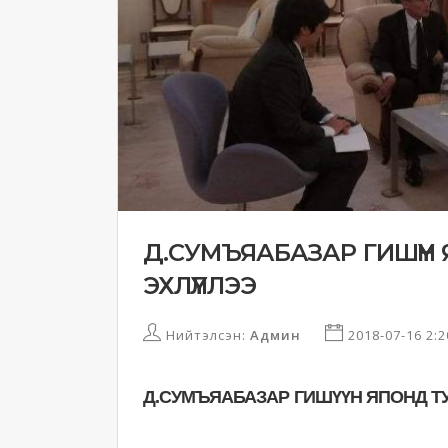
Д.СУМЪЯАБАЗАР ГИШҮҮН
ЭХЛҮҮЛЛЭЭ
Нийтэлсэн:
Админ
2018-07-16 2:
Д.СУМЪЯАБАЗАР ГИШҮҮН ЯПОНД Т