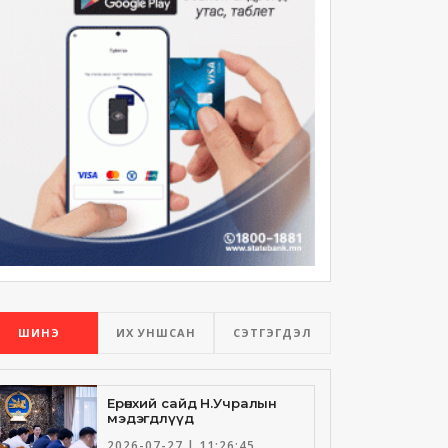
ШИНЭ
ИХ УНШСАН
СЭТГЭГДЭЛ
Ерөнхий сайд Н.Учралын
мэдэгдлүүд
2026-07-27 | 11:26:45