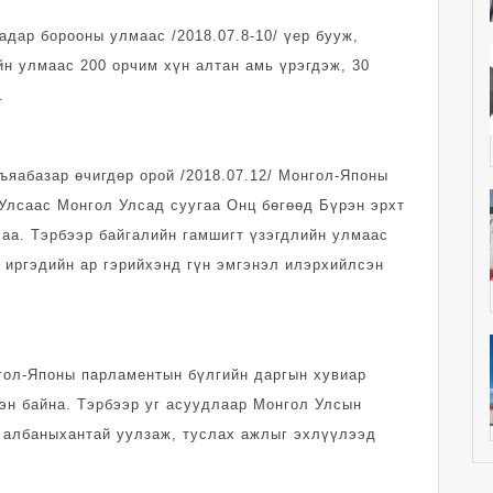
адар борооны улмаас /2018.07.8-10/ үер бууж,
йн улмаас 200 орчим хүн алтан амь үрэгдэж, 30
.
ъяабазар өчигдөр орой /2018.07.12/ Монгол-Японы
Улсаас Монгол Улсад суугаа Онц бөгөөд Бүрэн эрхт
лаа. Тэрбээр байгалийн гамшигт үзэгдлийн улмаас
 иргэдийн ар гэрийхэнд гүн эмгэнэл илэрхийлсэн
гол-Японы парламентын бүлгийн даргын хувиар
эн байна. Тэрбээр уг асуудлаар Монгол Улсын
 албаныхантай уулзаж, туслах ажлыг эхлүүлээд