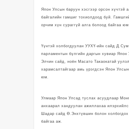
Япон Улсын баруун хэсгээр орсон хүчтэй а
байгалийн гамшиг тохиолдоод буй. Гамшги
орчим хүн сураггүй алга болоод байгаа юм
Үүнтэй холбогдуулан УУХҮ-ийн сайд Д.Сум
парламентын бүлгийн даргын хувиар Япон 
Элчин сайд, ноён Масато Такаокатай уулз
харамсалтайгаар амь үрэгдсэн Япон Улсын
юм.
Улмаар Япон Улсад туслах асуудлаар Мон
анхаарал хандуулан ажиллахаа илэрхийлс
Шадар сайд Ө.Энхтүвшин болон холбогдох
байгаа аж.