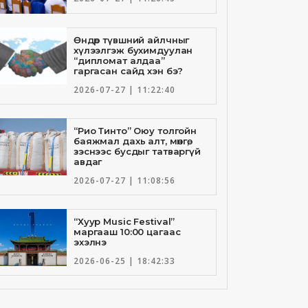
Өндөр түвшний айлчныг
хүлээлгэж бухимдуулан
“дипломат алдаа”
гаргасан сайд хэн бэ?
2026-07-27 | 11:22:40
“Рио Тинто” Оюу толгойн
баяжмал дахь алт, мөнгө,
зэснээс бусдыг татваргүй
авдаг
2026-07-27 | 11:08:56
“Хуур Music Festival”
маргааш 10:00 цагаас
эхэлнэ
2026-06-25 | 18:42:33
Төрийн банкны И-Билл