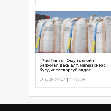
“Рио Тинто” Оюу толгойн
баяжмал дахь алт, мөнгө, зэснээс
бусдыг татваргүй авдаг
2026-07-27 | 11:08:56