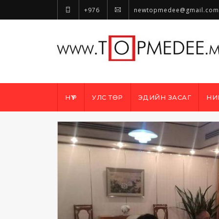
+976
newtopmedee@gmail.com
НҮҮР
УЛС ТӨР
ЭДИЙН ЗАСАГ
НИ