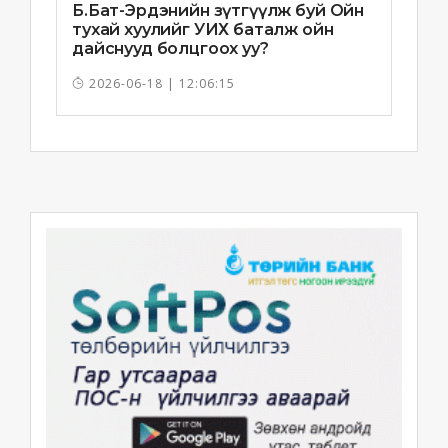
Б.Бат-Эрдэнийн зүтгүүлж буй Ойн
тухай хуулийг УИХ баталж ойн
дайснууд болцгоох уу?
2026-06-18 | 12:06:15