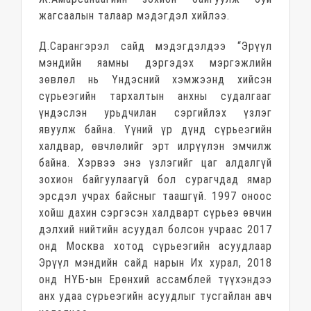
жагсаалын талаар мэдэгдэл хийлээ.
Д.Сарангэрэл сайд мэдэгдэлдээ “Эрүүл
мэндийн яамны дэргэдэх мэргэжлийн
зөвлөл нь Үндэсний хэмжээнд хийсэн
сүрьеэгийн тархалтын анхны судалгааг
үндэслэн урьдчилан сэргийлэх үзлэг
явуулж байна. Үүний үр дүнд сүрьеэгийн
халдвар, өвчлөлийг эрт илрүүлэн эмчилж
байна. Хэрвээ энэ үзлэгийг цаг алдалгүй
зохион байгуулаагүй бол сурагчдад ямар
эрсдэл учрах байсныг таашгүй. 1997 оноос
хойш дахин сэргэсэн халдварт сүрьеэ өвчин
дэлхий нийтийн асуудал болсон учраас 2017
онд Москва хотод сүрьеэгийн асуудлаар
Эрүүл мэндийн сайд нарын Их хурал, 2018
онд НҮБ-ын Ерөнхий ассамблей түүхэндээ
анх удаа сүрьеэгийн асуудлыг тусгайлан авч