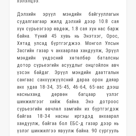
хэлэлцээ.
Дэлхийн эрүүл мэндийн байгууллагын
судалгаагаар жилд дэлхий дээр 10.8 сая
хүн сүрьеэгээр өвдөж, 1.8 сая хүн нас барж
байна. Үүний 45 хувь нь Энэтхэг, Орос,
Хятад улсад бүртгэгджээ. Монгол Улсын
Засгийн газар ч анхаарлаа хандуулж, Эрүүл
мэндийн үндэсний хөтөлбөр баталсны
дотор сүрьеэгийн асуудлыг онцгойлон авч
үзсэн байдаг.
Эрүүл мэндийн даатгалын
сангаас санхүүжүүлсний дараа орон даяар
анх удаа 18-34, 35-45, 46-64, 65-аас дээш
насныханд дөрвөн багцаар үзлэг
шинжилгээг хийж байна
.
Энэ дотроос
сүрьеэгийн өвчлөл хамгийн их бүртгэгдэж
байгаа 18-34 насны иргэдэд анхаарал
хандуулж, байгаа бол ЕБС-д газар дээр нь
үзлэг шинжилгээ явуулж байна. 90 сургууль