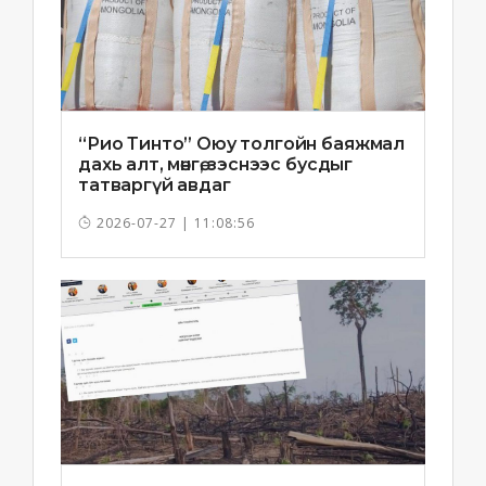
“Рио Тинто” Оюу толгойн баяжмал
дахь алт, мөнгө, зэснээс бусдыг
татваргүй авдаг
2026-07-27 | 11:08:56