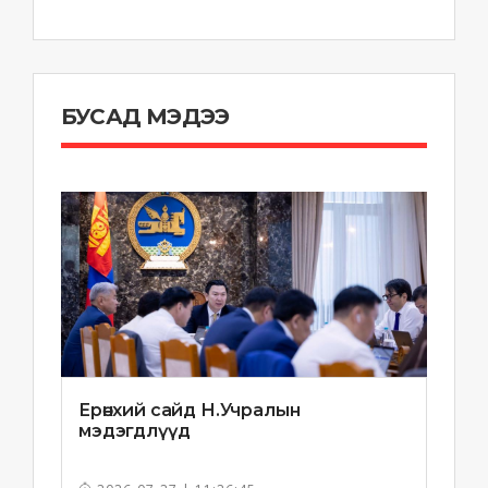
БУСАД МЭДЭЭ
Ерөнхий сайд Н.Учралын
мэдэгдлүүд