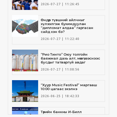
2026-07-27 | 11:26:45
Өндөр түвшний айлчныг
хүлээлгэж бухимдуулан
“дипломат алдаа” гаргасан
сайд хэн бэ?
2026-07-27 | 11:22:40
“Рио Тинто” Оюу толгойн
баяжмал дахь алт, мөнгө, зэснээс
бусдыг татваргүй авдаг
2026-07-27 | 11:08:56
“Хуур Music Festival” маргааш
10:00 цагаас эхэлнэ
2026-06-25 | 18:42:33
Төрийн банкны И-Билл
үйлчилгээнд Голомт банк