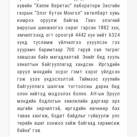
хувийн “Хаппи Веритас” лаборатори Засгийн
газрын “Элэг бүтэн Монгол” хөтөлбөрт хувь
нэмрээ оруулж байгаа. Гэвч элэгний
вирусын шинжилгээ сөрөг гарсан 1882 хүн,
эмчилгээнд огт ороогүй 4442 хүн нийт 6324
хүнд тусламж үйлчилгээ үзүүлсэн гэх
хуурамч баримтаар 700 гаруй сая төгрөг
завшсан байх магадлалтай. Энийг бид хууль
хяналтын байгууллагад хандсан. Иргэдийн
эрүүл мэндийн эсрэг гэмт хэрэг үйлдсэн
гэж үзэх үндэслэлтэй. Тиймээс хуулийн
байгууллага шалгаж тогтоосны дараа бид
олон нийтэд мэдээлэх болно. АН-ын Эрүүл
мэндийн бодлогын зөвлөлийн даргаар эрх
ашгийн зөрчилтэй, иргэдийн өвчнөөр бах
таваа хангаж, бодит байдлыг гуйвуулж улс
төрийн ашиг хонжоо хайж байгаад харамсаж
байна” гэв.