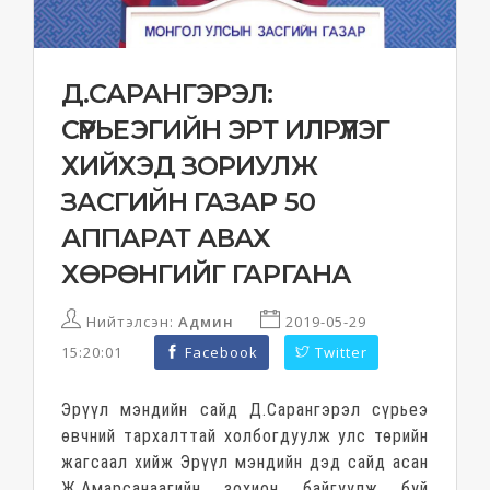
Д.САРАНГЭРЭЛ:
СҮРЬЕЭГИЙН ЭРТ ИЛРҮҮЛЭГ
ХИЙХЭД ЗОРИУЛЖ
ЗАСГИЙН ГАЗАР 50
АППАРАТ АВАХ
ХӨРӨНГИЙГ ГАРГАНА
Нийтэлсэн:
Админ
2019-05-29
15:20:01
Facebook
Twitter
Эрүүл мэндийн сайд Д.Сарангэрэл сүрьеэ
өвчний тархалттай холбогдуулж улс төрийн
жагсаал хийж Эрүүл мэндийн дэд сайд асан
Ж.Амарсанаагийн зохион байгуулж буй