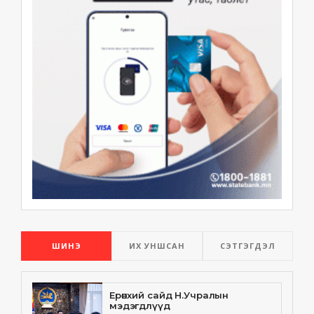
ШИНЭ
ИХ УНШСАН
СЭТГЭГДЭЛ
Ерөнхий сайд Н.Учралын
мэдэгдлүүд