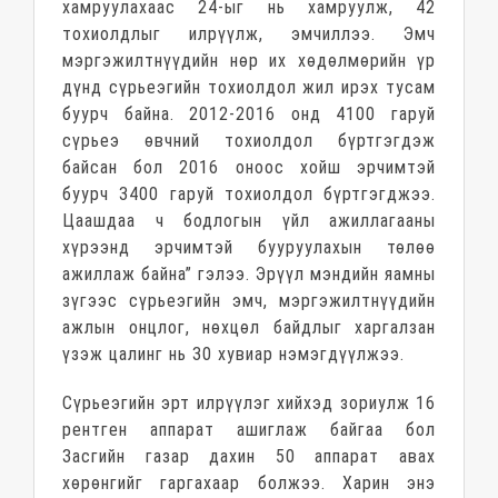
хамруулахаас 24-ыг нь хамруулж, 42
тохиолдлыг илрүүлж, эмчиллээ. Эмч
мэргэжилтнүүдийн нөр их хөдөлмөрийн үр
дүнд сүрьеэгийн тохиолдол жил ирэх тусам
буурч байна. 2012-2016 онд 4100 гаруй
сүрьеэ өвчний тохиолдол бүртгэгдэж
байсан бол 2016 оноос хойш эрчимтэй
буурч 3400 гаруй тохиолдол бүртгэгджээ.
Цаашдаа ч бодлогын үйл ажиллагааны
хүрээнд эрчимтэй бууруулахын төлөө
ажиллаж байна” гэлээ. Эрүүл мэндийн яамны
зүгээс сүрьеэгийн эмч, мэргэжилтнүүдийн
ажлын онцлог, нөхцөл байдлыг харгалзан
үзэж цалинг нь 30 хувиар нэмэгдүүлжээ.
Сүрьеэгийн эрт илрүүлэг хийхэд зориулж 16
рентген аппарат ашиглаж байгаа бол
Засгийн газар дахин 50 аппарат авах
хөрөнгийг гаргахаар болжээ. Харин энэ