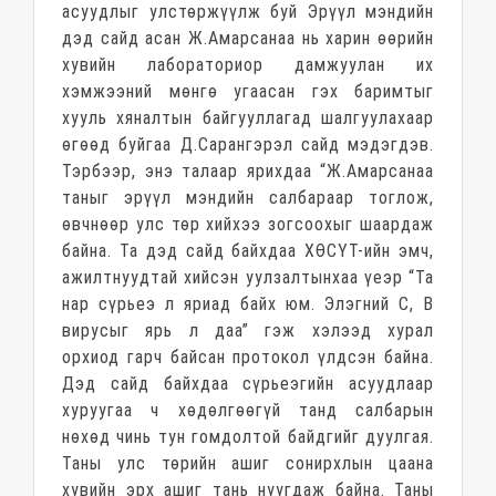
асуудлыг улстөржүүлж буй Эрүүл мэндийн
дэд сайд асан Ж.Амарсанаа нь харин өөрийн
хувийн лабораториор дамжуулан их
хэмжээний мөнгө угаасан гэх баримтыг
хууль хяналтын байгууллагад шалгуулахаар
өгөөд буйгаа Д.Сарангэрэл сайд мэдэгдэв.
Тэрбээр, энэ талаар ярихдаа “Ж.Амарсанаа
таныг эрүүл мэндийн салбараар тоглож,
өвчнөөр улс төр хийхээ зогсоохыг шаардаж
байна. Та дэд сайд байхдаа ХӨСҮТ-ийн эмч,
ажилтнуудтай хийсэн уулзалтынхаа үеэр “Та
нар сүрьеэ л яриад байх юм. Элэгний С, В
вирусыг ярь л даа” гэж хэлээд хурал
орхиод гарч байсан протокол үлдсэн байна.
Дэд сайд байхдаа сүрьеэгийн асуудлаар
хуруугаа ч хөдөлгөөгүй танд салбарын
нөхөд чинь тун гомдолтой байдгийг дуулгая.
Таны улс төрийн ашиг сонирхлын цаана
хувийн эрх ашиг тань нуугдаж байна. Таны