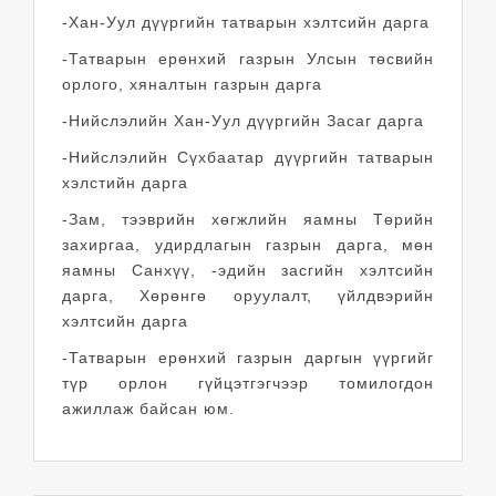
-Хан-Уул дүүргийн татварын хэлтсийн дарга
-Татварын ерөнхий газрын Улсын төсвийн
орлого, хяналтын газрын дарга
-Нийслэлийн Хан-Уул дүүргийн Засаг дарга
-Нийслэлийн Сүхбаатар дүүргийн татварын
хэлстийн дарга
-Зам, тээврийн хөгжлийн яамны Төрийн
захиргаа, удирдлагын газрын дарга, мөн
яамны Санхүү, -эдийн засгийн хэлтсийн
дарга, Хөрөнгө оруулалт, үйлдвэрийн
хэлтсийн дарга
-Татварын ерөнхий газрын даргын үүргийг
түр орлон гүйцэтгэгчээр томилогдон
ажиллаж байсан юм.