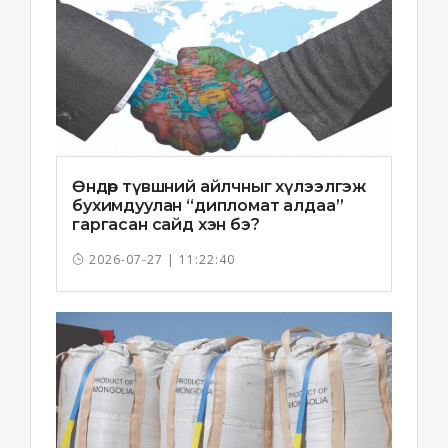
Өндөр түвшний айлчныг хүлээлгэж
бухимдуулан “дипломат алдаа”
гаргасан сайд хэн бэ?
2026-07-27 | 11:22:40