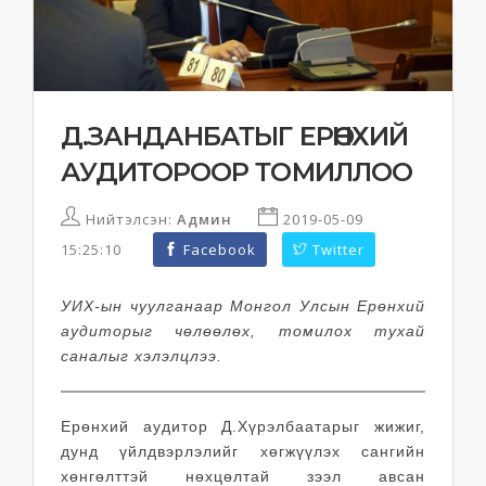
Д.ЗАНДАНБАТЫГ ЕРӨНХИЙ
АУДИТОРООР ТОМИЛЛОО
Нийтэлсэн:
Админ
2019-05-09
15:25:10
Facebook
Twitter
УИХ-ын чуулганаар Монгол Улсын Ерөнхий
аудиторыг чөлөөлөх, томилох тухай
саналыг хэлэлцлээ.
Ерөнхий аудитор Д.Хүрэлбаатарыг жижиг,
дунд үйлдвэрлэлийг хөгжүүлэх сангийн
хөнгөлттэй нөхцөлтай зээл авсан