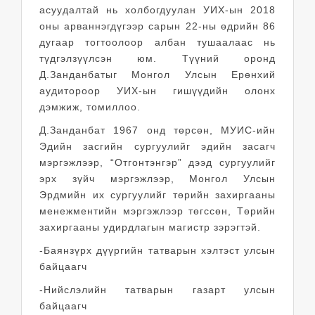
асуудалтай нь холбогдуулан УИХ-ын 2018
оны арваннэгдүгээр сарын 22-ны өдрийн 86
дугаар тогтоолоор албан тушаалаас нь
түдгэлзүүлсэн юм. Түүний оронд
Д.Занданбатыг Монгол Улсын Ерөнхий
аудитороор УИХ-ын гишүүдийн олонх
дэмжиж, томиллоо.
Д.Занданбат 1967 онд төрсөн, МУИС-ийн
Эдийн засгийн сургуулийг эдийн засагч
мэргэжлээр, “Отгонтэнгэр” дээд сургуулийг
эрх зүйч мэргэжлээр, Монгол Улсын
Эрдмийн их сургуулийг төрийн захиргааны
менежментийн мэргэжлээр төгссөн, Төрийн
захиргааны удирдлагын магистр зэрэгтэй.
-Баянзүрх дүүргийн татварын хэлтэст улсын
байцаагч
-Нийслэлийн татварын газарт улсын
байцаагч