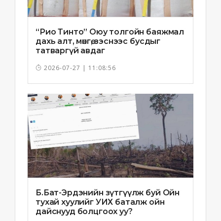
“Рио Тинто” Оюу толгойн баяжмал
дахь алт, мөнгө, зэснээс бусдыг
татваргүй авдаг
2026-07-27 | 11:08:56
Б.Бат-Эрдэнийн зүтгүүлж буй Ойн
тухай хуулийг УИХ баталж ойн
дайснууд болцгоох уу?