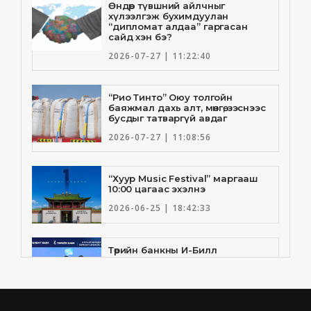
Өндөр түвшний айлчныг
хүлээлгэж бухимдуулан
“дипломат алдаа” гаргасан
сайд хэн бэ?
2026-07-27 | 11:22:40
“Рио Тинто” Оюу толгойн
баяжмал дахь алт, мөнгө, зэснээс
бусдыг татваргүй авдаг
2026-07-27 | 11:08:56
“Хуур Music Festival” маргааш
10:00 цагаас эхэлнэ
2026-06-25 | 18:42:33
Төрийн банкны И-Билл
үйлчилгээнд Голомт банк
нэгдлээ
2026-06-25 | 9:33:55