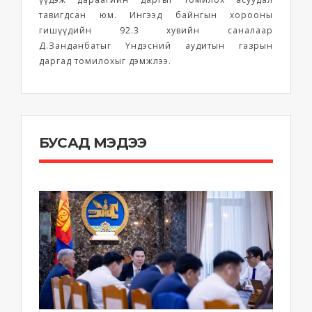
тавигдсан юм. Ингээд байнгын хорооны
гишүүдийн 92.3 хувийн саналаар
Д.Занданбатыг Үндэсний аудитын газрын
даргад томилохыг дэмжлээ.
БУСАД МЭДЭЭ