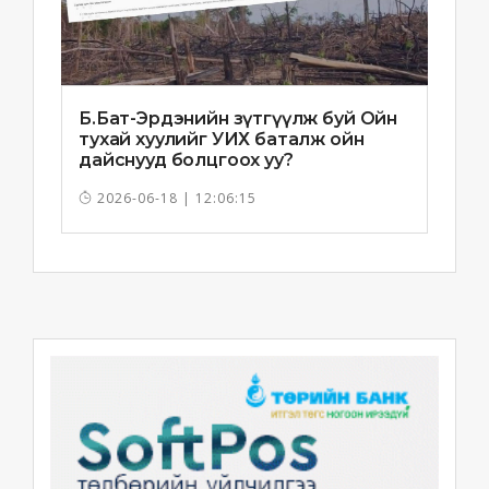
Б.Бат-Эрдэнийн зүтгүүлж буй Ойн
тухай хуулийг УИХ баталж ойн
дайснууд болцгоох уу?
2026-06-18 | 12:06:15