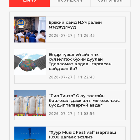
ШИНЭ
ИХ УНШСАН
СЭТГЭГДЭЛ
Ерөнхий сайд Н.Учралын
мэдэгдлүүд
2026-07-27 | 11:26:45
Өндөр түвшний айлчныг
хүлээлгэж бухимдуулан
“дипломат алдаа” гаргасан
сайд хэн бэ?
2026-07-27 | 11:22:40
“Рио Тинто” Оюу толгойн
баяжмал дахь алт, мөнгө, зэснээс
бусдыг татваргүй авдаг
2026-07-27 | 11:08:56
“Хуур Music Festival” маргааш
10:00 цагаас эхэлнэ