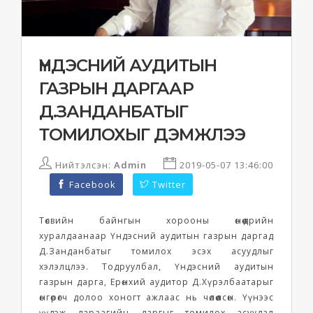
ҮНДЭСНИЙ АУДИТЫН
ГАЗРЫН ДАРГААР
Д.ЗАНДАНБАТЫГ
ТОМИЛОХЫГ ДЭМЖЛЭЭ
Нийтэлсэн:
Admin
2019-05-07 13:46:00
Facebook
Twitter
Төсвийн байнгын хорооны өнөөдрийн
хуралдаанаар Үндэсний аудитын газрын даргад
Д.Занданбатыг томилох эсэх асуудлыг
хэлэлцлээ. Тодруулбал, Үндэсний аудитын
газрын дарга, Ерөнхий аудитор Д.Хүрэлбаатарыг
өнгөрөгч долоо хоногт ажлаас нь чөлөөлсөн. Үүнээс
үүдэж дараагийн даргыг томилох асуудал