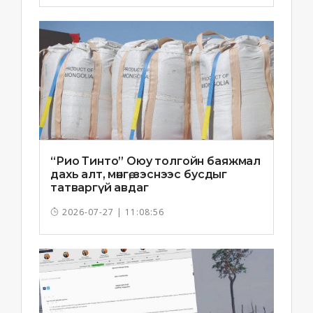
“Рио Тинто” Оюу толгойн баяжмал
дахь алт, мөнгө, зэснээс бусдыг
татваргүй авдаг
2026-07-27 | 11:08:56