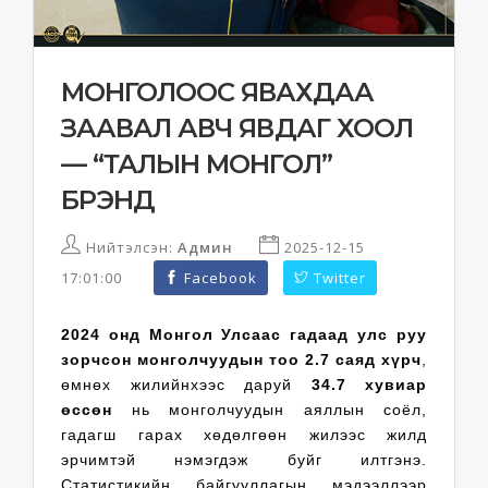
МОНГОЛООС ЯВАХДАА
ЗААВАЛ АВЧ ЯВДАГ ХООЛ
— “ТАЛЫН МОНГОЛ”
БРЭНД
Нийтэлсэн:
Админ
2025-12-15
17:01:00
Facebook
Twitter
2024 онд Монгол Улсаас гадаад улс руу
зорчсон монголчуудын тоо 2.7 саяд хүрч
,
өмнөх жилийнхээс даруй
34.7 хувиар
өссөн
нь монголчуудын аяллын соёл,
гадагш гарах хөдөлгөөн жилээс жилд
эрчимтэй нэмэгдэж буйг илтгэнэ.
Статистикийн байгууллагын мэдээллээр