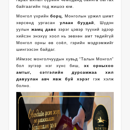
байгаагийн тод жишээ юм.
Монгол үхрийн
борц
, Монголын үржил шимт
хөрсөнд ургасан
улаан буудай
, Шүдэн
уулын
жамц давс
зэрэг цэвэр түүхий эдээр
хийсэн энэхүү хоол нь зөвхөн амт төдийгүй
Монгол орны өв соёл, гэрийн мэдрэмжийг
шингээсэн байдаг.
Иймээс монголчуудын хувьд “Талын Монгол”
бол зүгээр нэг хүнс биш,
эх орныхоо
амтыг, сэтгэлийн дурсамжаа хил
давуулан авч явж буй хэрэг
гэж хэлж
болно.