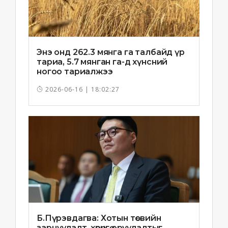
Энэ онд 262.3 мянга га талбайд үр
тариа, 5.7 мянган га-д хүнсний
ногоо тариалжээ
2026-06-16 | 18:02:27
Б.Пүрэвдагва: Хотын төсвийн
зарцуулалт, хөрөнгө оруулалтыг