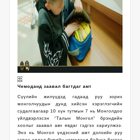
Чемоданд заавал багтдаг амт
Сүүлийн жилүүдэд гадаад руу зорих
монголчуудын дунд хийсэн хэрэглэгчийн
судалгаагаар 10 хүн тутмын 7 нь Монголдоо
үйлдвэрлэсэн “Талын Монгол” брэндийн
хоолыг заавал авч явдаг гэдгээ хариулжээ.
Энэ нь Монгол үндэсний амт дэлхийн руу
гарах аялал бүрийн чемоданд байнга багтах