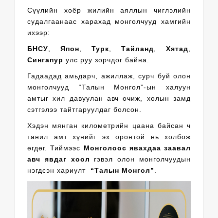
Сүүлийн хоёр жилийн аяллын чиглэлийн
судалгаанаас харахад монголчууд хамгийн
ихээр:
БНСУ
,
Япон
,
Турк
,
Тайланд
,
Хятад
,
Сингапур
улс руу зорчдог байна.
Гадаадад амьдарч, ажиллаж, сурч буй олон
монголчууд “Талын Монгол”-ын халуун
амтыг хил давуулан авч очиж, холын замд
сэтгэлээ тайтгаруулдаг болсон.
Хэдэн мянган километрийн цаана байсан ч
танил амт хүнийг эх оронтой нь холбож
өгдөг. Тиймээс
Монголоос явахдаа заавал
авч явдаг хоол
гэвэл олон монголчуудын
нэгдсэн хариулт
“Талын Монгол”
.