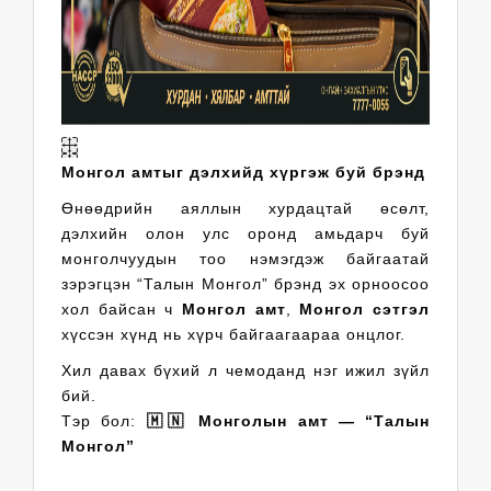
Монгол амтыг дэлхийд хүргэж буй брэнд
Өнөөдрийн аяллын хурдацтай өсөлт,
дэлхийн олон улс оронд амьдарч буй
монголчуудын тоо нэмэгдэж байгаатай
зэрэгцэн “Талын Монгол” брэнд эх орноосоо
хол байсан ч
Монгол амт
,
Монгол сэтгэл
хүссэн хүнд нь хүрч байгаагаараа онцлог.
Хил давах бүхий л чемоданд нэг ижил зүйл
бий.
Тэр бол:
🇲🇳 Монголын амт — “Талын
Монгол”