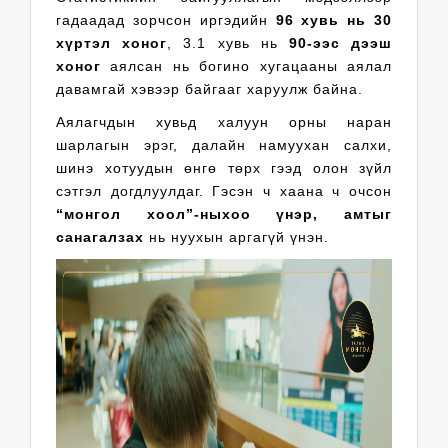
гадаадад зорчсон иргэдийн
96 хувь нь 30
хүртэл хоног
, 3.1 хувь нь
90-ээс дээш
хоног
аялсан нь богино хугацааны аялал
давамгай хэвээр байгааг харуулж байна.
Аялагчдын хувьд халуун орны наран
шарлагын эрэг, далайн намуухан салхи,
шинэ хотуудын өнгө төрх гээд олон зүйл
сэтгэл догдлуулдаг. Гэсэн ч хаана ч очсон
“монгол хоол”-ныхоо үнэр, амтыг
санагалзах
нь нуухын аргагүй үнэн.