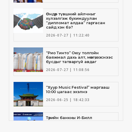
Өндөр түвшний айлчныг
хүлээлгэж бухимдуулан
“дипломат алдаа” гаргасан
сайд хэн бэ?
2026-07-27 | 11:22:40
“Рио Тинто” Оюу толгойн
баяжмал дахь алт, мөнгө, зэснээс
бусдыг татваргүй авдаг
2026-07-27 | 11:08:56
“Хуур Music Festival” маргааш
10:00 цагаас эхэлнэ
2026-06-25 | 18:42:33
Төрийн банкны И-Билл
үйлчилгээнд Голомт банк
нэгдлээ