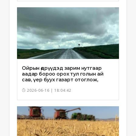
Ойрын өдрүүдэд зарим нутгаар
аадар бороо орох тул голын ай
сав, үер буух газарт отоглож,
хоноглохгүй байхыг зөвлөв
2026-06-16 | 18:04:42