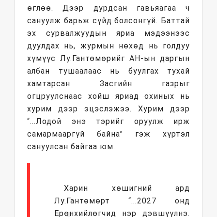
өглөө. Дээр дурдсан гавьяагаа ч
сануулж барьж сүйд болсонгүй. Баттай
эх сурвалжуудын яриа мэдээнээс
дуулдах нь, журмын нөхөд нь голдуу
хүмүүс Лу.Гантөмөрийг АН-ын даргын
албан тушаалаас нь буулгах тухай
хамтарсан Засгийн газрыг
огцруулснаас хойш яриад охиных нь
хурим дээр эцэслэжээ. Хурим дээр
“...Лодой энэ тэрийг оруулж ирж
самармааргүй байна” гэж хүртэл
сануулсан байгаа юм.
Харин хөшигний ард
Лу.Гантөмөрт “...2027 онд
Ерөнхийлөгчид нэр дэвшүүлнэ.