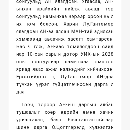
сонгуульд АН ялагдсан. Угаасаа, АН-
ынхан арайхийн нийлж аваад тэр
сонгуульд намынхаа нэрээр орсон нь л
их юм болсон. Харин Лу.Гантөмөр
ялагдсан АН-аа ялсан МАН-тай адилхан
хэмжээнд аваачиж засагт хамтарсан.
Бас ч гэж, АН-аас томилогдсон сайд
нар 10-хан сарын дотор УИХ-ын 2028
оны сонгуулиар намынхаа өмнөөс
яриад явах ажил нэлээдийг хийчихсэн.
Ерөнхийдөө л, Лу.Гантөмөр АН-даа
түүхэн үүрэг гүйцэтгэчихсэн дарга л
даа.
Гэвч, тэрээр АН-ын даргын албан
тушаалыг хоёр өдрийн өмнө хачин
уриалгахан, баяр баясгалтантайгаар
шинэ дарга О.Цогтгэрэлд хүлээлгэн