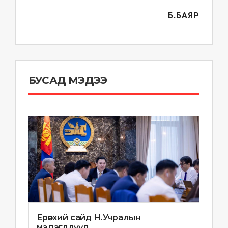
Б.БАЯР
БУСАД МЭДЭЭ
Ерөнхий сайд Н.Учралын
мэдэгдлүүд