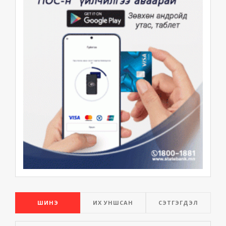
ШИНЭ
ИХ УНШСАН
СЭТГЭГДЭЛ