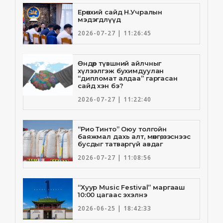
Ерөнхий сайд Н.Учралын
мэдэгдлүүд
2026-07-27 | 11:26:45
Өндөр түвшний айлчныг
хүлээлгэж бухимдуулан
“дипломат алдаа” гаргасан
сайд хэн бэ?
2026-07-27 | 11:22:40
“Рио Тинто” Оюу толгойн
баяжмал дахь алт, мөнгө, зэснээс
бусдыг татваргүй авдаг
2026-07-27 | 11:08:56
“Хуур Music Festival” маргааш
10:00 цагаас эхэлнэ
2026-06-25 | 18:42:33