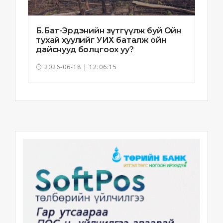
Б.Бат-Эрдэнийн зүтгүүлж буй Ойн
тухай хуулийг УИХ баталж ойн
дайснууд болцгоох уу?
2026-06-18 | 12:06:15