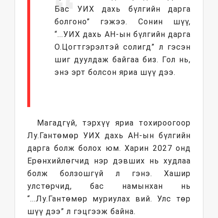
Бас УИХ дахь бүлгийн дарга
болгоно” гэжээ. Сонин шүү,
“...УИХ дахь АН-ын бүлгийн дарга
О.Цогтгэрэлтэй солигд” л гэсэн
шиг дуулдаж байгаа биз. Гол нь,
энэ эрт болсон яриа шүү дээ.
Магадгүй, тэрхүү яриа тохироогоор
Лу.Гантөмөр УИХ дахь АН-ын бүлгийн
дарга болж болох юм. Харин 2027 онд
Ерөнхийлөгчид нэр дэвших нь худлаа
болж болзошгүй л гэнэ. Хашир
улстөрчид, бас намынхан нь
“...Лу.Гантөмөр муриулах вий. Улс төр
шүү дээ” л гэцгээж байна.