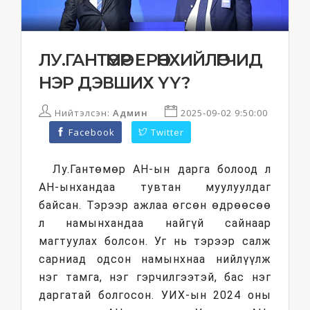
ЛУ.ГАНТӨМӨР ЕРӨНХИЙЛӨГЧИД
НЭР ДЭВШИХ ҮҮ?
Нийтэлсэн:
Админ
2025-09-02 9:50:00
Facebook
Twitter
Лу.Гантөмөр АН-ын дарга болоод л
АН-ынхандаа тувтан муулуулдаг
байсан. Тэрээр ажлаа өгсөн өдрөөсөө
л намынхандаа найгүй сайнаар
магтуулах болсон. Уг нь тэрээр салж
сарниад одсон намынхнаа нийлүүлж
нэг тамга, нэг гэрчилгээтэй, бас нэг
даргатай болгосон. УИХ-ын 2024 оны