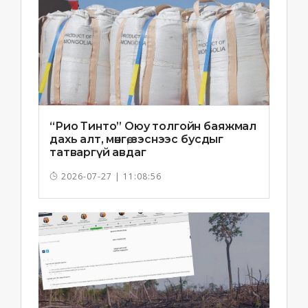
“Рио Тинто” Оюу толгойн баяжмал
дахь алт, мөнгө, зэснээс бусдыг
татваргүй авдаг
2026-07-27 | 11:08:56