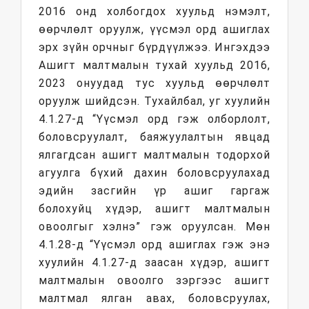
2016 онд холбогдох хуульд нэмэлт,
өөрчлөлт оруулж, үүсмэл орд ашиглах
эрх зүйн орчныг бүрдүүлжээ. Ингэхдээ
Ашигт малтмалын тухай хуульд 2016,
2023 онуудад тус хуульд өөрчлөлт
оруулж шийдсэн. Тухайлбал, уг хуулийн
4.1.27-д “Үүсмэл орд гэж олборлолт,
боловсруулалт, баяжуулалтын явцад
ялгагдсан ашигт малтмалын тодорхой
агуулга бүхий дахин боловсруулахад
эдийн засгийн үр ашиг гаргаж
болохуйц хүдэр, ашигт малтмалын
овоолгыг хэлнэ” гэж оруулсан. Мөн
4.1.28-д “Үүсмэл орд ашиглах гэж энэ
хуулийн 4.1.27-д заасан хүдэр, ашигт
малтмалын овоолго зэргээс ашигт
малтмал ялган авах, боловсруулах,