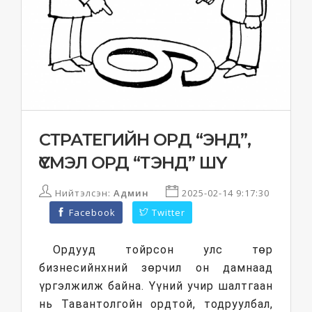
СТРАТЕГИЙН ОРД “ЭНД”,
ҮҮСМЭЛ ОРД “ТЭНД” ШҮҮ
Нийтэлсэн:
Админ
2025-02-14 9:17:30
Facebook
Twitter
Ордууд тойрсон улс төр
бизнесийнхний зөрчил он дамнаад
үргэлжилж байна. Үүний учир шалтгаан
нь Тавантолгойн ордтой, тодруулбал,