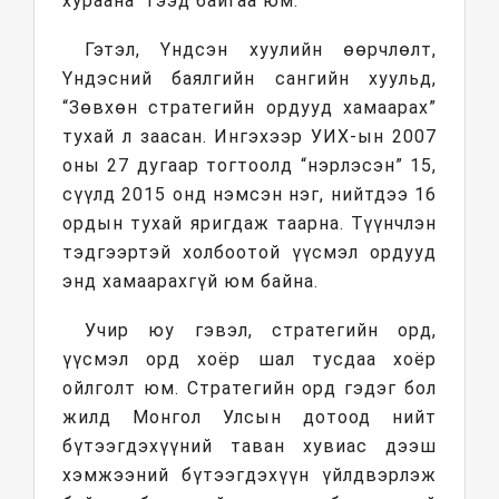
хураана” гээд байгаа юм.
Гэтэл, Үндсэн хуулийн өөрчлөлт,
Үндэсний баялгийн сангийн хуульд,
“Зөвхөн стратегийн ордууд хамаарах”
тухай л заасан. Ингэхээр УИХ-ын 2007
оны 27 дугаар тогтоолд “нэрлэсэн” 15,
сүүлд 2015 онд нэмсэн нэг, нийтдээ 16
ордын тухай яригдаж таарна. Түүнчлэн
тэдгээртэй холбоотой үүсмэл ордууд
энд хамаарахгүй юм байна.
Учир юу гэвэл, стратегийн орд,
үүсмэл орд хоёр шал тусдаа хоёр
ойлголт юм. Стратегийн орд гэдэг бол
жилд Монгол Улсын дотоод нийт
бүтээгдэхүүний таван хувиас дээш
хэмжээний бүтээгдэхүүн үйлдвэрлэж