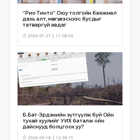
“Рио Тинто” Оюу толгойн баяжмал
дахь алт, мөнгө, зэснээс бусдыг
татваргүй авдаг
2026-07-27 | 11:08:56
Б.Бат-Эрдэнийн зүтгүүлж буй Ойн
тухай хуулийг УИХ баталж ойн
дайснууд болцгоох уу?
2026-06-18 | 12:06:15