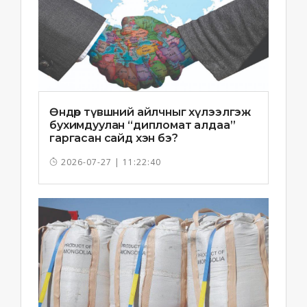
Өндөр түвшний айлчныг хүлээлгэж
бухимдуулан “дипломат алдаа”
гаргасан сайд хэн бэ?
2026-07-27 | 11:22:40