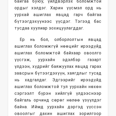
байгаа буюу, үйлдвэрлэх боломжтой
ордыг хэлдэг. Харин үүсмэл орд нь
уурхай ашиглах явцад гарч байгаа
бүтээгдэхүүнээс үүсдэг. Тэгээд бас
тусдаа хуулиар зохицуулагддаг.
Ер нь бол, олборлолтын явцад
ашиглах боломжгүй нөөцийг ирээдүйд
ашиглах боломжтой байхаар овоолго
үүсгэж, уурхайн эдэлбэр газарт
үлдээн, хүдрийг баяжуулах явцад гарах
завсрын бүтээгдэхүүн, хаягдлыг тусад
нь хадгалдаг. Эдгээрийг ирээдүйд
ашиглах боломжтой тул уурхайн нөхөн
сэргээлт бүрэн хийлгүй үлдээснээр
байгаль орчинд сөрөг нөлөө үзүүлдэг
байна. Иймд уурхайн дэргэд үүссэн
овоолгыг дахин ашиглах зорилгоор