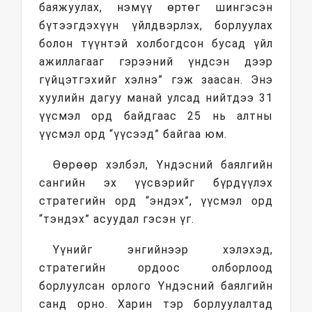
баяжуулах, нэмүү өртөг шингэсэн
бүтээгдэхүүн үйлдвэрлэх, борлуулах
болон түүнтэй холбогдсон бусад үйл
ажиллагааг гэрээний үндсэн дээр
гүйцэтгэхийг хэлнэ” гэж заасан. Энэ
хуулийн дагуу манай улсад нийтдээ 31
үүсмэл орд байдгаас 25 нь алтны
үүсмэл орд “үүсээд” байгаа юм.
Өөрөөр хэлбэл, Үндэсний баялгийн
сангийн эх үүсвэрийг бүрдүүлэх
стратегийн орд “эндэх”, үүсмэл орд
“тэндэх” асуудал гэсэн үг.
Үүнийг энгийнээр хэлэхэд,
стратегийн ордоос олборлоод
борлуулсан орлого Үндэсний баялгийн
санд орно. Харин тэр борлуулалтад