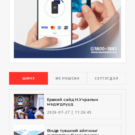
ШИНЭ
ИХ УНШСАН
СЭТГЭГДЭЛ
Ерөнхий сайд Н.Учралын
мэдэгдлүүд
2026-07-27 | 11:26:45
Өндөр түвшний айлчныг