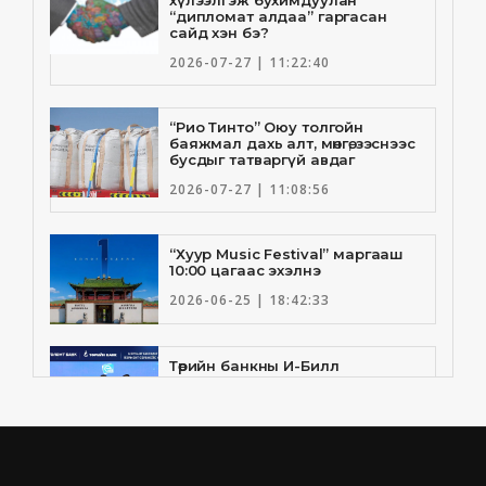
хүлээлгэж бухимдуулан
“дипломат алдаа” гаргасан
сайд хэн бэ?
2026-07-27 | 11:22:40
“Рио Тинто” Оюу толгойн
баяжмал дахь алт, мөнгө, зэснээс
бусдыг татваргүй авдаг
2026-07-27 | 11:08:56
“Хуур Music Festival” маргааш
10:00 цагаас эхэлнэ
2026-06-25 | 18:42:33
Төрийн банкны И-Билл
үйлчилгээнд Голомт банк
нэгдлээ
2026-06-25 | 9:33:55