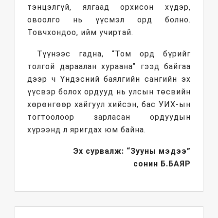
тэнцэлгүй, ялгаад орхисон хүдэр,
овоолго нь үүсмэл орд болно.
Товчхондоо, ийм учиртай.
Түүнээс гадна, “Том орд бүрийг
толгой дараалан хураана” гээд байгаа
дээр ч Үндэсний баялгийн сангийн эх
үүсвэр болох ордууд нь улсын төсвийн
хөрөнгөөр хайгуул хийсэн, бас УИХ-ын
тогтоолоор зарласан ордуудын
хүрээнд л яригдах юм байна.
Эх сурвалж: “Зууны мэдээ”
сонин
Б.БАЯР