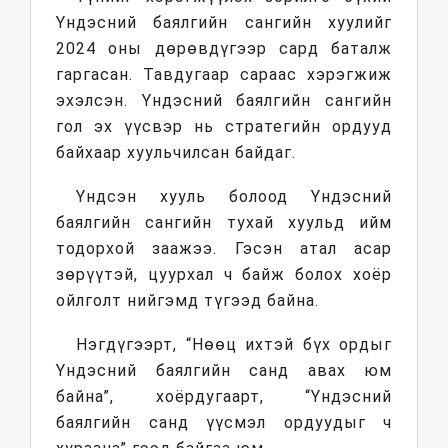
Үндэсний баялгийн сангийн хуулийг
2024 оны дөрөвдүгээр сард баталж
гаргасан. Тавдугаар сараас хэрэгжиж
эхэлсэн. Үндэсний баялгийн сангийн
гол эх үүсвэр нь стратегийн ордууд
байхаар хуульчилсан байдаг.
Үндсэн хууль болоод Үндэсний
баялгийн сангийн тухай хуульд ийм
тодорхой заажээ. Гэсэн атал асар
зөрүүтэй, цуурхал ч байж болох хоёр
ойлголт нийгэмд түгээд байна.
Нэгдүгээрт, “Нөөц ихтэй бүх ордыг
Үндэсний баялгийн санд авах юм
байна”, хоёрдугаарт, “Үндэсний
баялгийн санд үүсмэл ордуудыг ч