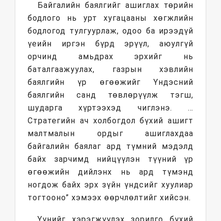
Байгалийн баялгийг ашиглах төрийн
бодлого нь урт хугацааны хөгжлийн
бодлогод тулгуурлаж, одоо ба ирээдүй
үеийн иргэн бүрд эрүүл, аюулгүй
орчинд амьдрах эрхийг нь
баталгаажуулах, газрын хэвлийн
баялгийн үр өгөөжийг Үндэсний
баялгийн санд төвлөрүүлж тэгш,
шударга хүртээхэд чиглэнэ. …
Стратегийн ач холбогдол бүхий ашигт
малтмалын ордыг ашиглахдаа
байгалийн баялаг ард түмний мэдэлд
байх зарчимд нийцүүлэн түүний үр
өгөөжийн дийлэнх нь ард түмэнд
ногдож байх эрх зүйн үндсийг хуулиар
тогтооно” хэмээх өөрчлөлтийг хийсэн.
Үүнийг хэрэгжүүлэх зорилго бүхий