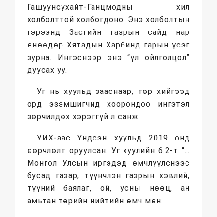
Гашуунсухайт-Ганцмодны хил
холболттой холбогдоно. Энэ холболтын
гэрээнд Засгийн газрын сайд нар
өнөөдөр Хятадын Харбинд гарын үсэг
зурна. Ингэснээр энэ “үл ойлголцол”
дуусах уу.
Уг нь хуульд зааснаар, төр хийгээд
орд эзэмшигчид хоорондоо ингэтэл
зөрчилдөх хэрэггүй л санж.
УИХ-аас Үндсэн хуульд 2019 онд
өөрчлөлт оруулсан. Уг хуулийн 6.2-т “…
Монгол Улсын иргэдэд өмчлүүлснээс
бусад газар, түүнчлэн газрын хэвлий,
түүний баялаг, ой, усны нөөц, ан
амьтан төрийн нийтийн өмч мөн.