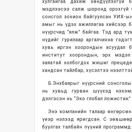
хулгайгаа дахиж хөндүүлэхгүй 
мэдлээсээ салж шоронд орохгүй 
сонсгол зохион байгуулсан УИХ-ы
амыг нь үдэх ажиллагаа хийсээр б
нүүрсчид “ялж” байгаа. Тэд ард тү
нүдийг гурилаар аргалчихна гэдэг
хувь иргэн хоорондын асуудал 
институт хоорондын, эрх мэдэл
заяатай холбогдох жишиг прецеде
хандсан тайлбар, хүсэлтээ нээлттэ
Б.Энхбаярыг нүүрсний сонсголы
нь хувьд гурван шүүхэд нэхэмж
дэлгэсэн нь “Эко глобал ложистик”
Энэ компанийн талаар өнгөрсөн
үеэр нэлээд яригдсан. С зөвшөөр
буулгах талбайн пүүний программд