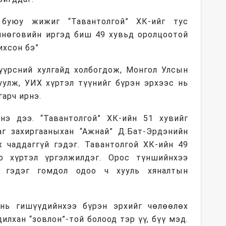
н буюу жижиг “Тавантолгой” ХК-ийг тус
нөговийн иргэд биш 49 хувьд оролцоотой
ихсон бэ”
 нүүрсний хулгайд холбогдож, Монгол Улсын
уулж, УИХ хүртэл түүнийг бүрэн эрхээс нь
гарч ирнэ.
нэ дээ. “Тавантолгой” ХК-ийн 51 хувийг
г захиргааныхан “Ажнай” Д.Бат-Эрдэнийн
ж чаддаггүй гэдэг. Тавантолгой ХК-ийн 49
о хүртэл үргэлжилдэг. Орос түншийнхээ
а гэдэг гомдол одоо ч хууль хяналтын
нь гишүүдийнхээ бүрэн эрхийг чөлөөлөх
дилхан “зовлон”-той болоод тэр үү, бүү мэд.