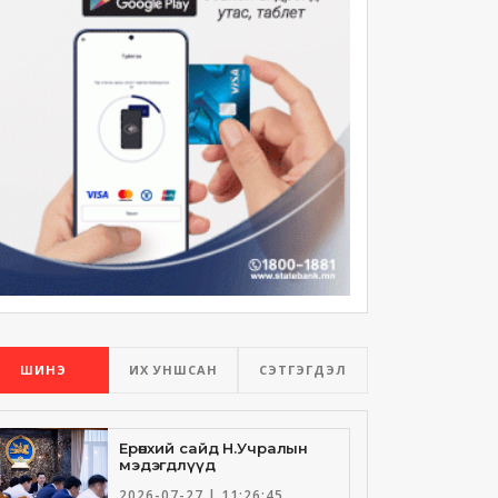
ШИНЭ
ИХ УНШСАН
СЭТГЭГДЭЛ
Ерөнхий сайд Н.Учралын
мэдэгдлүүд
2026-07-27 | 11:26:45