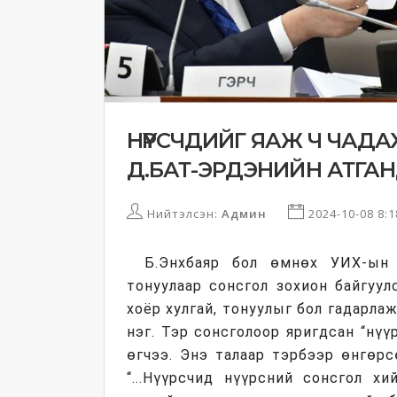
НҮҮРСЧДИЙГ ЯАЖ Ч ЧАДА
Д.БАТ-ЭРДЭНИЙН АТГАНД
Нийтэлсэн:
Админ
2024-10-08 8:
Б.Энхбаяр бол өмнөх УИХ-ын 
тонуулаар сонсгол зохион байгуул
хоёр хулгай, тонуулыг бол гадарл
нэг. Тэр сонсголоор яригдсан “нү
өгчээ. Энэ талаар тэрбээр өнгөрс
“...Нүүрсчид нүүрсний сонсгол х