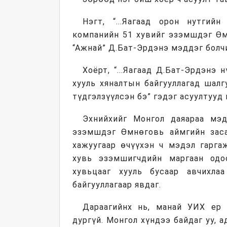
Нэгт, “...Яагаад орон нутгий
компанийн 51 хувийг эзэмшдэг Өм
“Ажнай” Д.Бат-Эрдэнэ мэддэг болч
Хоёрт, “...Яагаад Д.Бат-Эрдэнэ
хууль хяналтын байгууллагад шалг
түдгэлзүүлсэн бэ” гэдэг асуултууд 
Эхнийхийг Монгол даяараа мэд
эзэмшдэг Өмнөговь аймгийн заса
хажуугаар өчүүхэн ч мэдэл гарга
хувь эзэмшигчдийн маргаан одо
хувьцааг хууль бусаар авчихла
байгууллагаар явдаг.
Дараагийнх нь, манай УИХ ер 
дургүй. Монгол хүндээ байдаг уу, а