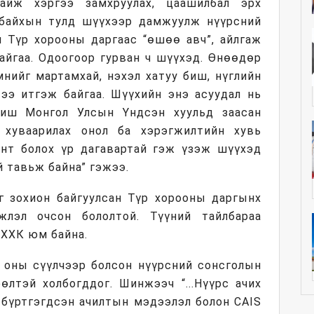
байж хэргээ замхруулах, цаашилбал эрх
байхын тулд шүүхээр дамжуулж нүүрсний
н Түр хорооны даргаас “өшөө авч”, айлгаж
айгаа. Одоогоор гурван ч шүүхэд. Өнөөдөр
мнийг мартамхай, нэхэл хатуу биш, нүглийн
тээ итгэж байгаа. Шүүхийн энэ асуудал нь
биш Монгол Улсын Үндсэн хуульд заасан
 хуваарилах онол ба хэрэгжилтийн хувь
нт болох үр дагавартай гэж үзэж шүүхэд
й тавьж байна” гэжээ.
г зохион байгуулсан Түр хорооны даргынх
лэл очсон бололтой. Түүний тайлбараа
 ХХК юм байна.
 оны сүүлчээр болсон нүүрсний сонсголын
өлтэй холбогддог. Шинжээч “...Нүүрс ачих
 бүртгэгдсэн ачилтын мэдээлэл болон CAIS