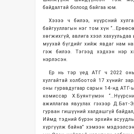
байдалтай болоод байгаа юм.
Хэзээ ч билээ, нүүрсний хулг
байгууллагын нэг том хүн “…Ерөөсө
хөгжихгүй, авлига хээл хахуульдаа
муухай бүгдийг хийж явдаг нам н
гэж билээ. Тэгээд хэдхэн нэр х
нэрлэсэн.
Ер нь тэр үед АТГ ч 2022 оны
хулгайтай холбоотой 17 хүнийг за
оны гуравдугаар сарын 14-нд АТГ-
комиссар Х.Буянтүмэн “…Нүүрсн
ажиллагаа явуулах гэхээр Д.Бат-Э
гурван гишүүний халдашгүй байдал,
Иймд тэдний бүрэн эрхийн асуудлы
хүргүүлж байна” хэмээн мэдээлсэн