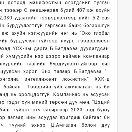
йн дотоод манифестын өгөгдлийг тулган
ын тээвэр С зөвшөөрөл бүхий 487 аж ахуйн
2,030 удаагийн тээвэрлэлтээр нийт 5.2 сая
йн бүрдүүлэлтгүй гаргасан байж болзошгүй
р аж ахуйн нэгжүүдийн нэг нь “Эко глобал
ийн бүрдүүлэлтгүйгээр нүүрс тээвэрлэсэн
ахад ҮСХ-ны дарга Б.Батдаваа дуудагдсан.
хий хүмүүсийн нэр дээрх найман компаниар
үүрсийг гаалийн бүрдүүлэлтгүйгээр хил
уулсан хэрэг. Энэ талаар Б.Батдаваа “…
нголиа интеллижент ложистик” ХХК-д
 байсан. Тээврийн үйл ажиллагааг нь би
аанд нь оролцдоггүй. Компаниас нь асуусан
эр гэдэг хүн миний төрсөн дүү мөн. “Цэций
биш, гүйцэтгэгч захирлаар 2023 онд буюу
ор яагаад ийм асуудал яригдаж байгааг би
н ч түүний эхнэр Ц.Амгалан болон дүү