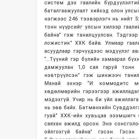
систем дэх гаалийн бүрдүүлэлти
баталгаажуулалт хийхэд олон улс
нэгжээс 246 тээвэрлэгч нь нийт 5
тонн нүүрсийг улсын хилээр гаали
байна” гэж танилцуулсан. Тэдгээ
ложистик” ХХК байв. Улмаар гаал
асуудлаар гэрчүүдээс мэдүүлэг ав
“…Түүний гэр бүлийн хамаарал бү
дамжуулан 1,0 сая гаруй тонн н
нэвтрүүлсэн” гэж шинжээч танилц
Манай эхнэр “И коммодитс мо
хөдөлмөрийн гэрээгээр ажилладаг
мэдэхгүй. Учир нь би үйл ажиллаг
нь зөв байх. Батмөнхийн Сувддэлг
гуай” ХХК-ийн хувьцаа эзэмшигч 
саяхан ажилд орсон. Энэ сонсголо
ойлгохгүй байна” гэсэн. Гэсэ