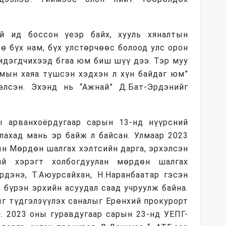
ай ид боссон үеэр байх, хууль хяналтын
ө бүх нам, бүх улстөрчөөс болоод улс орон
 идэгдчихээд бгаа юм биш шүү дээ. Тэр муу
амын хаяа түшсэн хэдхэн л хүн байдаг юм”
элсэн. Эхэнд нь “Ажнай” Д.Бат-Эрдэнийг
 арванхоёрдугаар сарын 13-нд нүүрсний
рлахад мань эр байж л байсан. Улмаар 2023
ын Мөрдөн шалгах хэлтсийн дарга, эрхэлсэн
ий хэрэгт холбогдуулан мөрдөн шалгах
рдэнэ, Т.Аюурсайхан, Н.Наранбаатар гэсэн
 бүрэн эрхийн асуудал саад учруулж байна.
г түдгэлзүүлэх саналыг Ерөнхий прокурорт
. 2023 оны гуравдугаар сарын 23-нд УЕПГ-