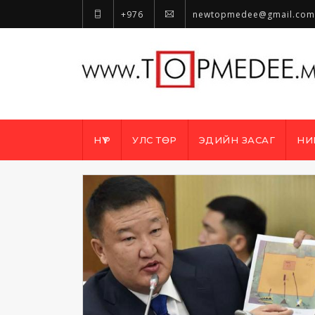
+976
newtopmedee@gmail.com
НҮҮР
УЛС ТӨР
ЭДИЙН ЗАСАГ
НИ