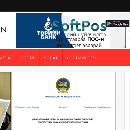
ЙГЭМ
СПОРТ
УРЛАГ
СЭРГИЙЛЭГЧ