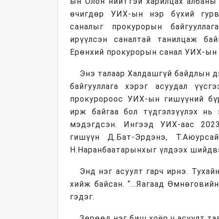
ын Олон нийттэй харилцах албаны 
өчигдөр УИХ-ын нэр бүхий гурв
саналыг прокурорын байгууллаг
ирүүлсэн саналтай танилцаж ба
Ерөнхий прокурорын санал УИХ-ын 
Энэ талаар Халдашгүй байдлын д
байгууллага хэрэг асуудал үүсг
прокуророос УИХ-ын гишүүний бүр
ирж байгаа бол түдгэлзүүлэх нь 
мэдэгдсэн. Ингээд УИХ-аас 202
гишүүн Д.Бат-Эрдэнэ, Т.Аюурса
Н.Наранбаатарынхыг үлдээх шийдвэ
Энд нэг асуулт гарч ирнэ. Тухай
хийж байсан. “...Яагаад Өмнөговий
гэдэг.
Зөрөөд нэг биш хоёр ч асуулт та