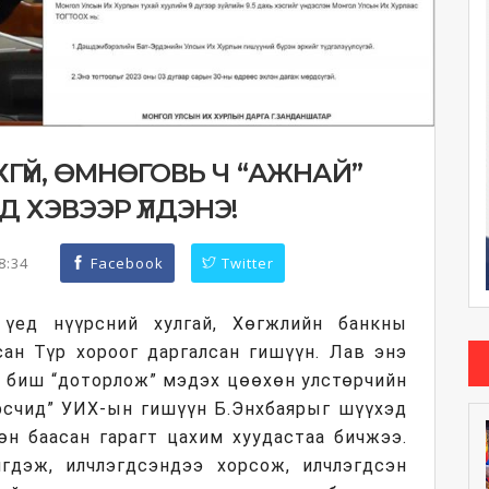
ХГҮЙ, ӨМНӨГОВЬ Ч “АЖНАЙ”
 ХЭВЭЭР ҮЛДЭНЭ!
18:34
Facebook
Twitter
үед нүүрсний хулгай, Хөгжлийн банкны
сан Түр хороог даргалсан гишүүн. Лав энэ
аж биш “доторлож” мэдэх цөөхөн улстөрчийн
үрсчид” УИХ-ын гишүүн Б.Энхбаярыг шүүхэд
өн баасан гарагт цахим хуудастаа бичжээ.
ийгдэж, илчлэгдсэндээ хорсож, илчлэгдсэн