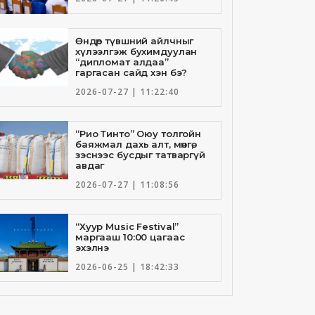
Өндөр түвшний айлчныг
хүлээлгэж бухимдуулан
“дипломат алдаа”
гаргасан сайд хэн бэ?
2026-07-27 | 11:22:40
“Рио Тинто” Оюу толгойн
баяжмал дахь алт, мөнгө,
зэснээс бусдыг татваргүй
авдаг
2026-07-27 | 11:08:56
“Хуур Music Festival”
маргааш 10:00 цагаас
эхэлнэ
2026-06-25 | 18:42:33
Төрийн банкны И-Билл