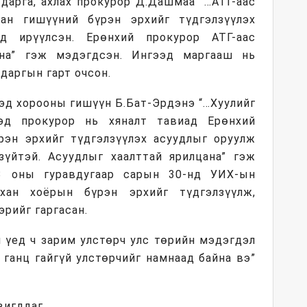
дарга, ахлах прокурор Д.Дашмаа “…АТГ-аас
ан гишүүний бүрэн эрхийг түдгэлзүүлэх
ад ирүүлсэн. Ерөнхий прокурор АТГ-аас
йна” гэж мэдэгдсэн. Ингээд маргааш нь
даргын гарт очсон.
эд хорооны гишүүн Б.Бат-Эрдэнэ “…Хуулийг
ээд прокурор нь хяналт тавиад Ерөнхий
эн эрхийг түдгэлзүүлэх асуудлыг оруулж
зүйтэй. Асуудлыг хаалттай ярилцана” гэж
3 оны гуравдугаар сарын 30-нд УИХ-ын
йхан хоёрын бүрэн эрхийг түдгэлзүүлж,
рийг гаргасан.
н үед ч зарим улстөрч улс төрийн мэдэгдэл
н ганц гайгүй улстөрчийг намнаад байна вэ”
вигддаг.