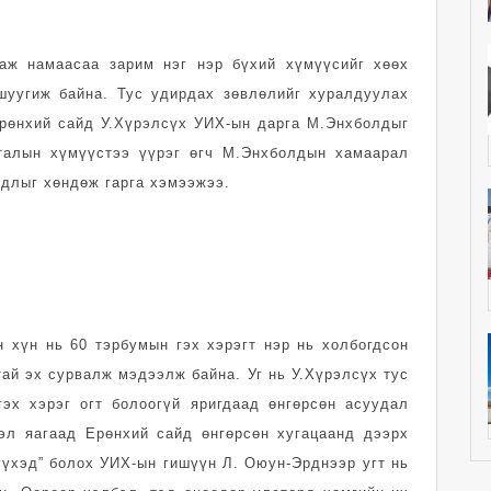
аж намаасаа зарим нэг нэр бүхий хүмүүсийг хөөх
шуугиж байна. Тус удирдах зөвлөлийг хуралдуулах
Ерөнхий сайд У.Хүрэлсүх УИХ-ын дарга М.Энхболдыг
талын хүмүүстээ үүрэг өгч М.Энхболдын хамаарал
удлыг хөндөж гарга хэмээжээ.
 хүн нь 60 тэрбумын гэх хэрэгт нэр нь холбогдсон
ай эх сурвалж мэдээлж байна. Уг нь У.Хүрэлсүх тус
эх хэрэг огт болоогүй яригдаад өнгөрсөн асуудал
вэл яагаад Ерөнхий сайд өнгөрсөн хугацаанд дээрх
үхэд” болох УИХ-ын гишүүн Л. Оюун-Эрднээр угт нь