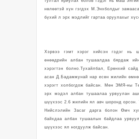
тултал яриулах болов гэдэг нь маш энгий
нөлөөтэй хүн гэгдэх М.Энхболдыг замаас
бүхий л эрх мэдлийг гартаа оруулахыг хүс
Хэрвээ гэмт хэрэг хийсэн гэдэг нь ш
өнөөдрийн албан тушаалдаа бярдаж ий
хэрэгтэн болно.Тухайлбал, Ерөнхий сайд
асан Д.Бадамжунай нар есөн жилийн өмнө
хэрэгт холбогдож байсан. Мөн ЭМЯ-ны Т
эрх мэдэл албан тушаалаа урвуулан аш
шүүхээс 2.6 жилийн ял авч шоронд орсон. 
Нийслэлийн Засаг дарга болон Өмч ху
байхдаа албан тушаалын байдлаа урвуу
шүүхээс ял ногдуулж байсан.