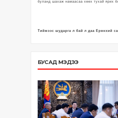
буланд шахаж намаасаа хөөх тухай ярих б
Тиймээс шударга л бай л даа Ерөнхий са
БУСАД МЭДЭЭ