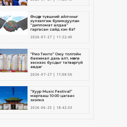
Өндөр түвшний айлчныг
хүлээлгэж бухимдуулан
“дипломат алдаа”
гаргасан сайд хэн бэ?
2026-07-27 | 11:22:40
“Рио Тинто” Оюу толгойн
баяжмал дахь алт, мөнгө,
зэснээс бусдыг татваргүй
авдаг
2026-07-27 | 11:08:56
“Хуур Music Festival”
маргааш 10:00 цагаас
эхэлнэ
2026-06-25 | 18:42:33
Төрийн банкны И-Билл