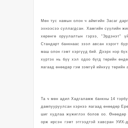
Мөн тус намын олон ч аймгийн Засаг дар
эхнээсээ суллагдсан. Хамгийн сүүлийн жи
хөрөнгө оруулалтын гэрээ, "Эрдэнэт" 
Стандарт банкнаас зээл авсан хэрэгт бу
маш олон гэмт хэргүүд бий. Дээрх нэр бү
хүртэх нь бүү хэл одоо бүгд төрийн өнд
яагаад өнөөдөр гэм зэмгүй ийнхүү төрийн 
Та ч мөн адил Хадгаламж банкны 14 тэрбу
дампууруулсан хэрнээ яагаад өнөөдөр Ерө
шиг худлаа жүжиглэх болов оо. Өнөөдөр 
орж ирсэн гэмт этгээдтэй хавсран УИХ-