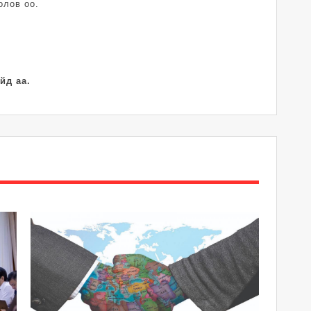
олов оо.
йд аа.