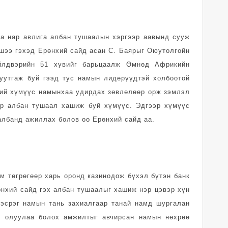
га нар авлига албан тушаалын хэргээр аавынд сууж
шээ гэхэд Ерөнхий сайд асан С. Баярыг Оюутолгойн
үйлдвэрийн 51 хувийг барьцаалж Өмнөд Африкийн
руутгаж буй гээд тус намын лидерүүдтэй холбоотой
хий хүмүүс намынхаа удирдах зөвлөлөөр орж зэмлэл
өр албан тушаал хашиж буй хүмүүс. Эдгээр хүмүүс
албанд ажиллах болов оо Ерөнхий сайд аа.
м төгрөгөөр харь оронд казинодож бүхэл бүтэн банк
нхий сайд гэх албан тушаалыг хашиж нэр цэвэр хүн
эсрэг намын тань захиалгаар танай намд шургалан
д олуулаа болох амжилтыг авчирсан намын нөхрөө