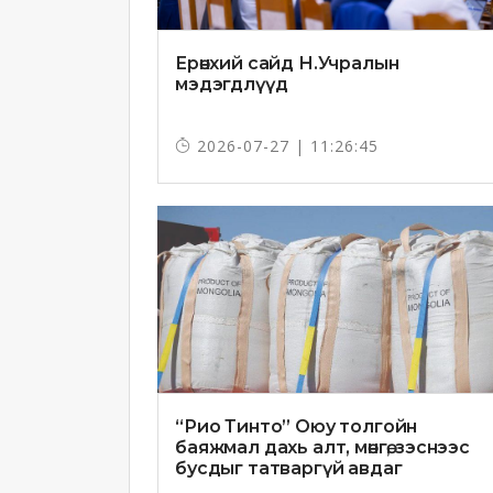
Ерөнхий сайд Н.Учралын
мэдэгдлүүд
2026-07-27 | 11:26:45
“Рио Тинто” Оюу толгойн
баяжмал дахь алт, мөнгө, зэснээс
бусдыг татваргүй авдаг