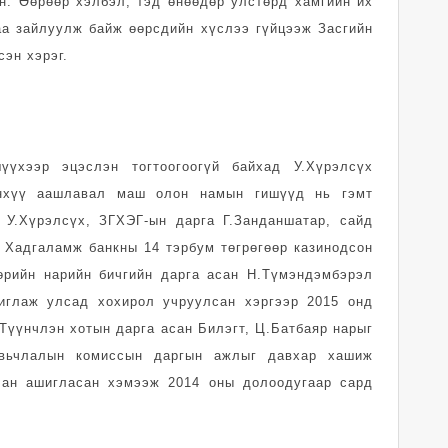
н. Өөрөөр хэлбэл, тэд өнөөдөр улстөрд хамгийн их
аа зайлуулж байж өөрсдийн хүслээ гүйцээж Засгийн
сэн хэрэг.
үүхээр эцэслэн тогтоогоогүй байхад У.Хүрэлсүх
нхүү аашлавал маш олон намын гишүүд нь гэмт
 У.Хүрэлсүх, ЗГХЭГ-ын дарга Г.Занданшатар, сайд
 Хадгаламж банкны 14 тэрбум төгрөгөөр казинодсон
өрийн нарийн бичгийн дарга асан Н.Түмэндэмбэрэл
иглаж улсад хохирол учруулсан хэргээр 2015 онд
Түүнчлэн хотын дарга асан Билэгт, Ц.Батбаяр нарыг
вьчлалын комиссын даргын ажлыг давхар хашиж
лан ашигласан хэмээж 2014 оны долоодугаар сард