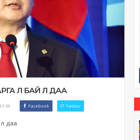
РГА Л БАЙ Л ДАА
:21:35
Facebook
Twitter
 л даа