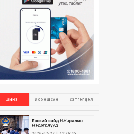
ШИНЭ
ИХ УНШСАН
СЭТГЭГДЭЛ
Ерөнхий сайд Н.Учралын
мэдэгдлүүд
2026-07-27 | 11:26:45