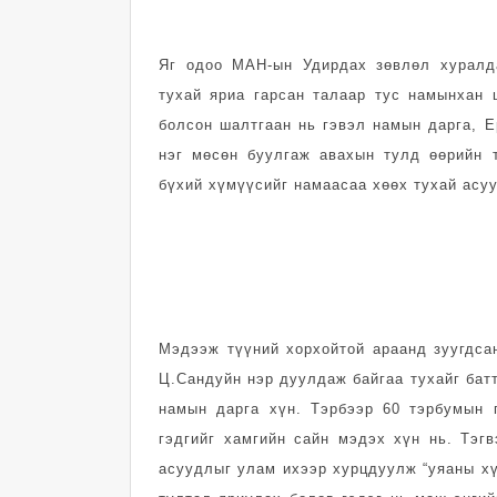
Яг одоо МАН-ын Удирдах зөвлөл хуралд
тухай яриа гарсан талаар тус намынхан 
болсон шалтгаан нь гэвэл намын дарга, 
нэг мөсөн буулгаж авахын тулд өөрийн 
бүхий хүмүүсийг намаасаа хөөх тухай асу
Мэдээж түүний хорхойтой араанд зуугдсан
Ц.Сандуйн нэр дуулдаж байгаа тухайг батт
намын дарга хүн. Тэрбээр 60 тэрбумын г
гэдгийг хамгийн сайн мэдэх хүн нь. Тэг
асуудлыг улам ихээр хурцдуулж “уяаны хү