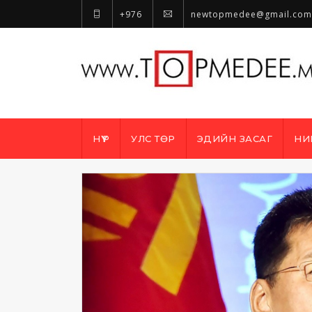
+976
newtopmedee@gmail.com
НҮҮР
УЛС ТӨР
ЭДИЙН ЗАСАГ
НИ