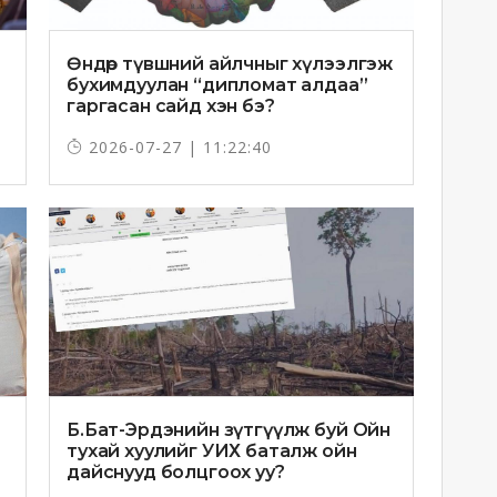
Өндөр түвшний айлчныг хүлээлгэж
бухимдуулан “дипломат алдаа”
гаргасан сайд хэн бэ?
2026-07-27 | 11:22:40
Б.Бат-Эрдэнийн зүтгүүлж буй Ойн
тухай хуулийг УИХ баталж ойн
дайснууд болцгоох уу?